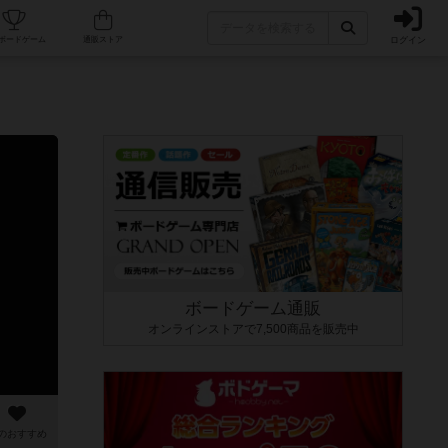
ログイン
カフェ/店舗
人気ボードゲーム
通販ストア
ボードゲーム通販
オンラインストアで7,500商品を販売中
のおすすめ