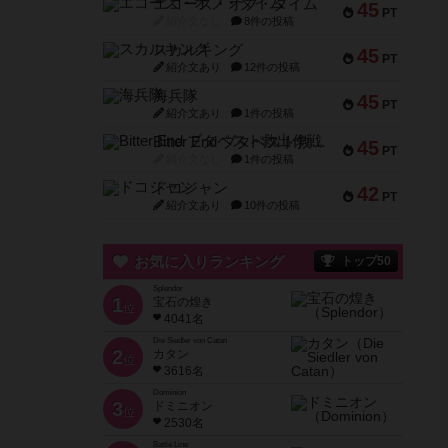
エコーズ・オブ・タイム
45
PT
紹介文なし
8件の投稿
スカルキング
45
PT
紹介文あり
12件の投稿
海兵隊
45
PT
紹介文あり
1件の投稿
Bitter End ブタペスト救出作戦
45
PT
紹介文なし
1件の投稿
ドコジャン
42
PT
紹介文あり
10件の投稿
お気に入りランキング
トップ50
Splendor
1
宝石の煌き
位
4041名
Die Siedler von Catan
2
カタン
位
3616名
Dominion
3
ドミニオン
位
2530名
Battle Line