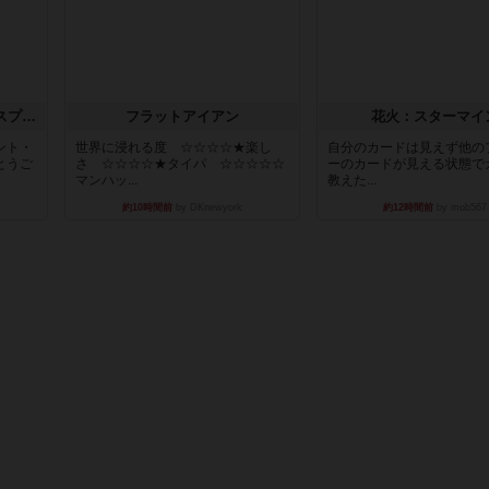
トランスオリエント・エクスプレス
フラットアイアン
花火：スターマイ
ント・
世界に浸れる度 ☆☆☆☆★楽し
自分のカードは見えず他の
とうご
さ ☆☆☆☆★タイパ ☆☆☆☆☆
ーのカードが見える状態で
マンハッ...
教えた...
約10時間前
by DKnewyork
約12時間前
by mob567