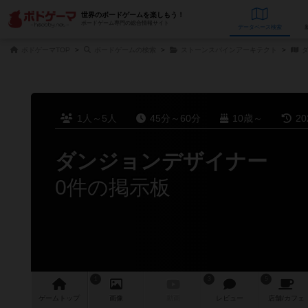
世界のボードゲームを楽しもう！
ボードゲーム専門の総合情報サイト
データベース
検
ボドゲーマTOP
ボードゲームの検索
ストーンスパインアーキテクト
ダ
1人～5人
45分～60分
10歳～
2
ダンジョンデザイナー
0件の掲示板
1
3
5
ゲーム
トップ
画像
動画
レビュー
店舗/
カフェ