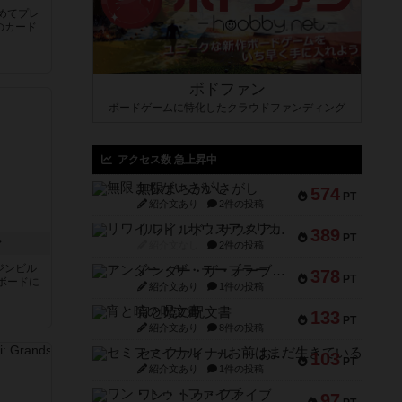
めてプレ
のカード
ボドファン
ボードゲームに特化したクラウドファンディング
アクセス数 急上昇中
無限まちがいさがし
574
PT
紹介文あり
2件の投稿
リワイルド：サウスアメリカ
389
PT
ン
紹介文なし
2件の投稿
ジンビル
アンダー・ザ・テーブラー
378
PT
ボードに
紹介文あり
1件の投稿
宵と暁の呪文書
133
PT
紹介文あり
8件の投稿
セミファイナル ～お前はまだ生きている～
103
PT
紹介文あり
1件の投稿
ワン・トゥ・ファイブ
97