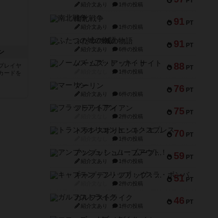
PT
紹介文あり
1件の投稿
南北戦争
91
PT
紹介文あり
1件の投稿
ふたつの城の物語
91
PT
紹介文あり
6件の投稿
ン
ノームズ・アット・ナイト
88
プレイヤ
PT
紹介文なし
1件の投稿
カードを
マーリン
76
PT
紹介文あり
6件の投稿
フラットアイアン
75
PT
紹介文なし
2件の投稿
トランスオリエント・エクスプレス
70
PT
紹介文なし
1件の投稿
アンブッシュ！：ムーブアウト！
59
PT
紹介文あり
1件の投稿
キャプテン・フリップ：イスラ・ボンバ
51
PT
紹介文なし
2件の投稿
ガルフストライク
46
PT
紹介文あり
1件の投稿