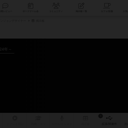
索
新着レビュー
ボードゲーム会
コミュニティ
掲示板一覧
ンジョンデザイナー
掲示板
024年～
1
リプレイ
日記
戦略
・コツ
ルール
/インスト
掲示板
拡張/関連
作
次