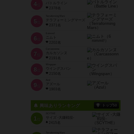
4
バトルライン
位
2378名
Terraforming Mars
5
テラフォーミングマーズ
位
2371名
6 nimmt!
6
ニムト
位
2202名
Carcassonne
7
カルカソンヌ
位
2191名
Wingspan
8
ウイングスパン
位
2150名
Azul
9
アズール
位
1903名
興味ありランキング
トップ50
SCYTHE
1
サイズ -大鎌戦役-
位
2415名
Terraforming Mars