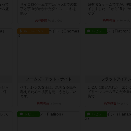
なって
サイコロゲームです1から5までの数
超有名なゲームですが、初
ーム盛
字と芋虫がかかれたダイス。これを
イしました。1から15まで
振っ...
がプ...
約4時間前
by みいやん
約4時間前
by みいやん
ルール/インスト
レビュー
ノームズ・アット・ナイト
フラットアイア
たひら
ベネボレンス女王は、忠実な臣民を
1~2人に限定された、エン
まで手
称えるための祝宴を開こうとしてい
ド系のシステム選んだ企業
ます。...
街で...
約5時間前
by jurong
約5時間前
by あくり
レビュー
レビュー