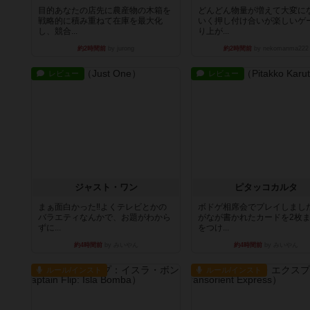
目的あなたの店先に農産物の木箱を
どんどん物量が増えて大変に
戦略的に積み重ねて在庫を最大化
いく押し付け合いが楽しいゲ
し、競合...
り上が...
約2時間前
by jurong
約2時間前
by nekomanma222
レビュー
レビュー
ジャスト・ワン
ピタッコカルタ
まぁ面白かった‼️よくテレビとかの
ボドゲ相席会でプレイしまし
バラエティなんかで、お題がわから
がなが書かれたカードを2枚
ずに...
をつけ...
約4時間前
by みいやん
約4時間前
by みいやん
ルール/インスト
ルール/インスト