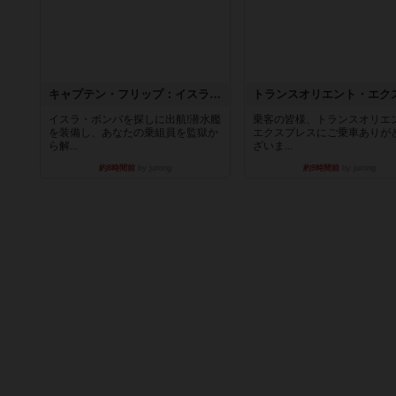
キャプテン・フリップ：イスラ・ボンバ
イスラ・ボンバを探しに出航!潜水艦
乗客の皆様、トランスオリエ
を装備し、あなたの乗組員を監獄か
エクスプレスにご乗車ありが
ら解...
ざいま...
約8時間前
by jurong
約9時間前
by jurong