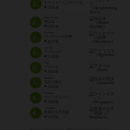
2
テラフォーミングマーズ
位
2394名
Stone Garden
3
枯山水
位
2281名
Viticulture
4
ワイナリーの四季
位
2272名
Agricola
5
アグリコラ
位
2120名
Azul
6
アズール
位
2034名
Splendor
7
宝石の煌き
位
2028名
Wingspan
8
ウイングスパン
位
2006名
7 Wonders
9
世界の七不思議
位
1919名
※Apple、Apple のロゴ は、米国および他の国々で登録された