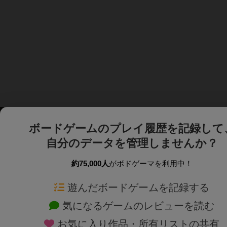
ボードゲームのプレイ履歴を記録して
自分のデータを管理しませんか？
約75,000人
がボドゲーマを利用中！
ボドゲーマTOP
ボードゲーム通販
遊んだボードゲームを記録する
気になるゲームのレビューを読む
ボードゲームを検索する
新作・再入荷情報
お気に入り作品・所有リストの共有
ボードゲームの新着レビュー
定番ボードゲームの通販