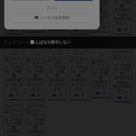
または
メールで会員登録
0
1
0
3
0
0
しばらく表示しない
アップロードされた画像
mkpp @UPGS:S
まつなが
まつなが
まつなが
まつなが
お芋
0
0
0
0
0
0
mkpp @UPGS:S
mkpp @UPGS:S