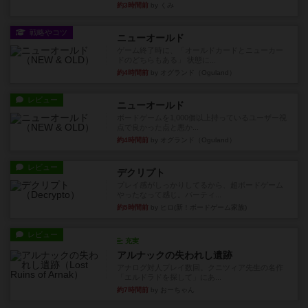
約3時間前
by くみ
戦略やコツ
ニューオールド
ゲーム終了時に、「オールドカードとニューカー
ドのどちらもある」 状態に...
約4時間前
by オグランド（Oguland）
レビュー
ニューオールド
ボードゲームを1,000個以上持っているユーザー視
点で良かった点と悪か...
約4時間前
by オグランド（Oguland）
レビュー
デクリプト
プレイ感がしっかりしてるから、超ボードゲーム
やったなって感じ。パーティ...
約5時間前
by ヒロ(新！ボードゲーム家族)
レビュー
充実
アルナックの失われし遺跡
アナログ対人プレイ数回。クニツィア先生の名作
「エルドラドを探して」にあ...
約7時間前
by おーちゃん