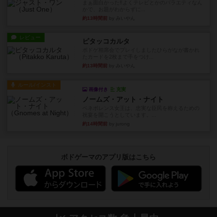
まぁ面白かった‼️よくテレビとかのバラエティなん
かで、お題がわからずに...
約13時間前
by みいやん
レビュー
ピタッコカルタ
ボドゲ相席会でプレイしましたひらがなが書かれ
たカードを2枚まで手をつけ...
約13時間前
by みいやん
ルール/インスト
画像付き
充実
ノームズ・アット・ナイト
ベネボレンス女王は、忠実な臣民を称えるための
祝宴を開こうとしています。...
約14時間前
by jurong
ボドゲーマのアプリ版はこちら