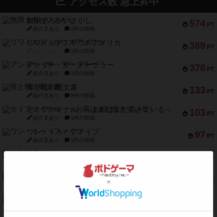
アクセス数 急上昇中
無限まちがいさがし
574
PT
紹介文あり
2件の投稿
リワイルド：サウスアメリカ
389
PT
紹介文なし
2件の投稿
アンダー・ザ・テーブラー
378
PT
紹介文あり
1件の投稿
宵と暁の呪文書
133
PT
紹介文あり
8件の投稿
セミファイナル ～お前はまだ生きている～
103
PT
紹介文あり
1件の投稿
ワン・トゥ・ファイブ
97
PT
紹介文あり
1件の投稿
南北戦争
91
PT
紹介文あり
1件の投稿
ふたつの城の物語
91
PT
紹介文あり
6件の投稿
ノームズ・アット・ナイト
88
PT
紹介文なし
1件の投稿