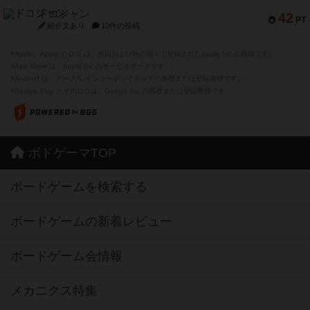
ドコジャン
42
PT
紹介文あり
10件の投稿
※Apple、Apple のロゴ は、米国および他の国々で登録されたApple Inc.の商標です。
※App Store は、Apple Inc.のサービスマークです。
※Android は、グーグル インコーポレイテッドの商標または登録商標です。
※Google Play とそのロゴは、Google Inc.の商標または登録商標です。
ボドゲーマTOP
ボードゲームを検索する
ボードゲームの新着レビュー
ボードゲーム会情報
メカニクス特集