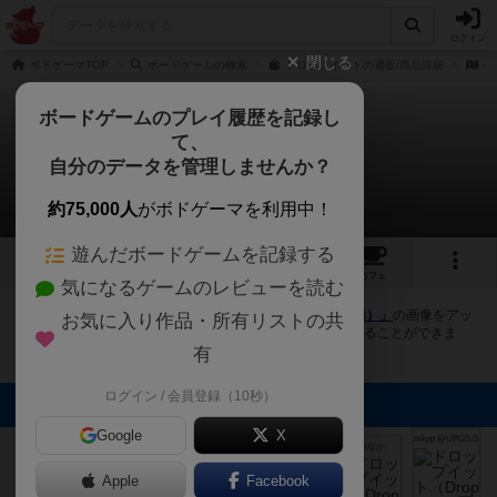
ログイン
閉じる
ボドゲーマTOP
ボードゲームの検索
ドロップイットの通販/商品詳細
作
ボードゲームのプレイ履歴を記録し
て、
ドロップイット
自分のデータを管理しませんか？
14件の画像
約75,000人
がボドゲーマを利用中！
遊んだボードゲームを記録する
14
1
9
111
トップ
画像
動画
レビュー
カフェ
気になるゲームのレビューを読む
ボドゲーマにログインすると、
「ドロップイット（Drop It）」
の画像をアッ
お気に入り作品・所有リストの共
プロード出来たり、他のユーザーの投稿画像に評価を付けることができま
す。また、トップ6の画像は様々なページで表示されます。
有
ログイン / 会員登録（10秒）
トップに表示される画像
Google
X
mkpp @UPGS:S
mkpp @UPGS:S
mkpp @UPGS:S
まつなが
まつなが
お芋
Apple
Facebook