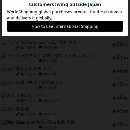
マーリン
76
PT
紹介文あり
6件の投稿
フラットアイアン
75
PT
紹介文なし
2件の投稿
トランスオリエント・エクスプレス
70
PT
紹介文なし
1件の投稿
アンブッシュ！：ムーブアウト！
59
PT
紹介文あり
1件の投稿
キャプテン・フリップ：イスラ・ボンバ
51
PT
紹介文なし
2件の投稿
ガルフストライク
46
PT
紹介文あり
1件の投稿
エコーズ・オブ・タイム
45
PT
紹介文なし
8件の投稿
スカルキング
45
PT
紹介文あり
12件の投稿
海兵隊
45
PT
紹介文あり
1件の投稿
Bitter End ブタペスト救出作戦
45
PT
紹介文なし
1件の投稿