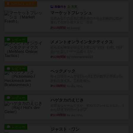
ルール/インスト
画像付き
充実
マーケットフレッシュ
目的あなたの店先に農産物の木箱を戦略的に積み
重ねて在庫を最大化し、競合...
約11時間前
by jurong
レビュー
メメントオンラインタクティクス
どんどん物量が増えて大変になっていく押し付け
合いが楽しいゲーム盛り上が...
約12時間前
by nekomanma222
レビュー
ヘックメック
サイコロゲームです1から5までの数字と芋虫がか
かれたダイス。これを振っ...
約13時間前
by みいやん
レビュー
ハゲタカのえじき
超有名なゲームですが、初めてプレイしました。1
から15までのカードがプ...
約13時間前
by みいやん
レビュー
ジャスト・ワン