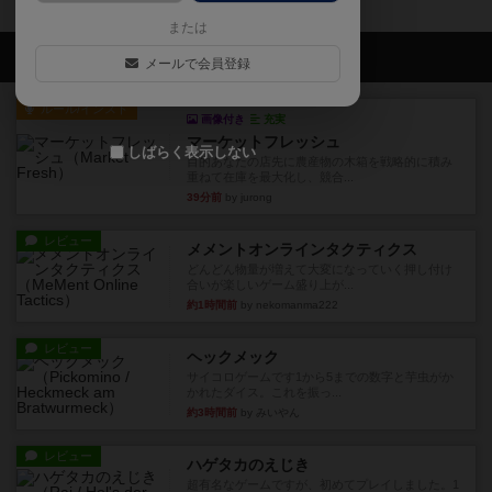
または
会員の新しい投稿
メールで会員登録
ルール/インスト
画像付き
充実
マーケットフレッシュ
しばらく表示しない
目的あなたの店先に農産物の木箱を戦略的に積み
重ねて在庫を最大化し、競合...
39分前
by jurong
レビュー
メメントオンラインタクティクス
どんどん物量が増えて大変になっていく押し付け
合いが楽しいゲーム盛り上が...
約1時間前
by nekomanma222
レビュー
ヘックメック
サイコロゲームです1から5までの数字と芋虫がか
かれたダイス。これを振っ...
約3時間前
by みいやん
レビュー
ハゲタカのえじき
超有名なゲームですが、初めてプレイしました。1