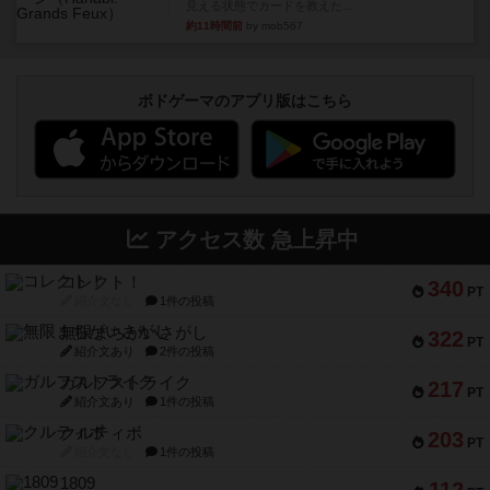
見える状態でカードを教えた...
約11時間前
by mob567
ボドゲーマのアプリ版はこちら
アクセス数 急上昇中
コレクト！
340
PT
紹介文なし
1件の投稿
無限まちがいさがし
322
PT
紹介文あり
2件の投稿
ガルフストライク
217
PT
紹介文あり
1件の投稿
クルティボ
203
PT
紹介文なし
1件の投稿
1809