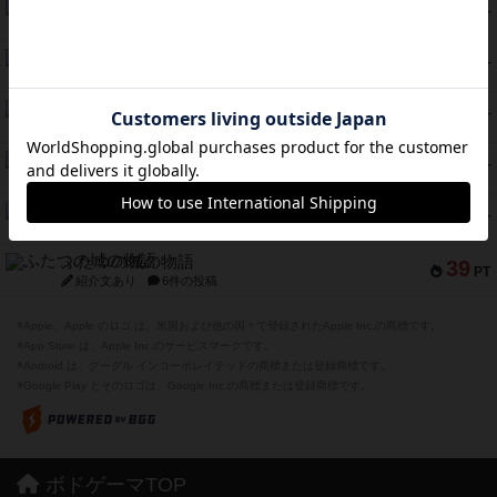
スモールワールド
59
PT
紹介文あり
13件の投稿
ギャンブラー
58
PT
紹介文なし
2件の投稿
Bitter End ブタペスト救出作戦
52
PT
紹介文なし
1件の投稿
ラピード
46
PT
紹介文なし
1件の投稿
ザ・フラッフィー・ライト
44
PT
紹介文なし
0件の投稿
ふたつの城の物語
39
PT
紹介文あり
6件の投稿
※Apple、Apple のロゴ は、米国および他の国々で登録されたApple Inc.の商標です。
※App Store は、Apple Inc.のサービスマークです。
※Android は、グーグル インコーポレイテッドの商標または登録商標です。
※Google Play とそのロゴは、Google Inc.の商標または登録商標です。
ボドゲーマTOP