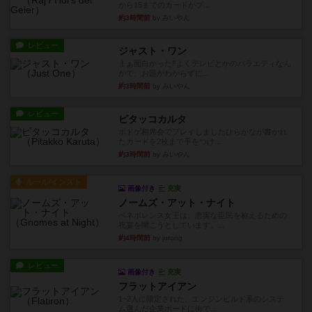
から15までのカードがプ...
約3時間前
by みいやん
レビュー
ジャスト・ワン
まぁ面白かった‼️よくテレビとかのバラエティなん
かで、お題がわからずに...
約3時間前
by みいやん
レビュー
ピタッコカルタ
ボドゲ相席会でプレイしましたひらがなが書かれ
たカードを2枚まで手をつけ...
約3時間前
by みいやん
ルール/インスト
画像付き
充実
ノームズ・アット・ナイト
ベネボレンス女王は、忠実な臣民を称えるための
祝宴を開こうとしています。...
約4時間前
by jurong
レビュー
画像付き
充実
フラットアイアン
1~2人に限定された、エンジンビルド系のシステ
ム選んだ企業ボードに街で...