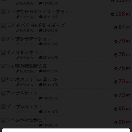
112
PT
紹介文あり
1件の投稿
ファースト・イン・フライト
108
PT
紹介文あり
3件の投稿
モズビ－ズ・レイダ－ズ
94
PT
紹介文あり
1件の投稿
テンプテーション
79
PT
紹介文なし
2件の投稿
インドネシア
78
PT
紹介文あり
2件の投稿
宵と暁の呪文書
75
PT
紹介文あり
8件の投稿
リスボン・トラム 28
73
PT
紹介文あり
9件の投稿
アマナイト
73
PT
紹介文なし
1件の投稿
ブラヴェスト
66
PT
紹介文なし
1件の投稿
スペクタキュラー
60
PT
紹介文なし
1件の投稿