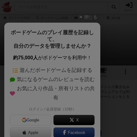
ログイン
閉じる
ボドゲーマTOP
ボードゲームの検索
ねこのみるユメ
掲示板
ボードゲームのプレイ履歴を記録し
て、
ねこのみるユメ
自分のデータを管理しませんか？
0件の掲示板
約75,000人
がボドゲーマを利用中！
遊んだボードゲームを記録する
1
1
トップ
画像
動画
レビュー
カフェ
気になるゲームのレビューを読む
ログインするとねこのみるユメに関する掲示板の作成やコメントの書き込み
お気に入り作品・所有リストの共
が出来るようになります。ルールの疑問やエラッタ情報、マニュアルでは判
断し辛い曖昧な表記等について会員同士で自由にコミュニケーションをとる
有
ことが出来ます。
ログイン / 会員登録（10秒）
ログイン/無料会員登録
Google
X
Apple
Facebook
ねこのみるユメのトップに戻る