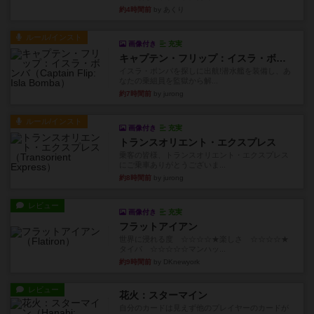
約4時間前
by あくり
ルール/インスト
画像付き
充実
キャプテン・フリップ：イスラ・ボンバ
イスラ・ボンバを探しに出航!潜水艦を装備し、あ
なたの乗組員を監獄から解...
約7時間前
by jurong
ルール/インスト
画像付き
充実
トランスオリエント・エクスプレス
乗客の皆様、トランスオリエント・エクスプレス
にご乗車ありがとうございま...
約8時間前
by jurong
レビュー
画像付き
充実
フラットアイアン
世界に浸れる度 ☆☆☆☆★楽しさ ☆☆☆☆★
タイパ ☆☆☆☆☆マンハッ...
約9時間前
by DKnewyork
レビュー
花火：スターマイン
自分のカードは見えず他のプレイヤーのカードが