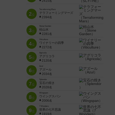
2415名
Terraforming Mars
2
テラフォーミングマーズ
位
2394名
Stone Garden
3
枯山水
位
2281名
Viticulture
4
ワイナリーの四季
位
2272名
Agricola
5
アグリコラ
位
2120名
Azul
6
アズール
位
2034名
Splendor
7
宝石の煌き
位
2028名
Wingspan
8
ウイングスパン
位
2006名
7 Wonders
9
世界の七不思議
位
1919名