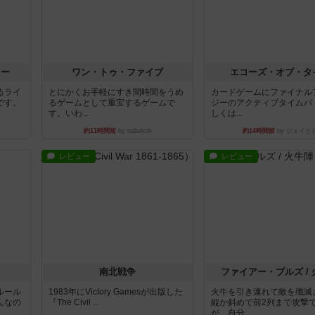
ラー
ワン・トゥ・ファイブ
エコーズ・オブ・タ
るライ
とにかくお手軽にすき間時間をうめ
カードゲームにファイナル
です。
るゲームとして重宝するゲームで
ジーのアクティブタイムバ
す。いわ...
しくは...
約11時間前
by nabekoh
約14時間前
by ジェイと
レビュー
レビュー
南北戦争
ファイアー・ブルズ /
ルール
1983年にVictory Gamesが出版した
火牛を引き連れて敵を殲滅
んなの
『The Civil ...
縦か斜めで前2列まで攻撃
が、自分...