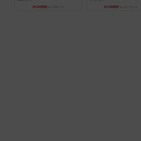
約15時間前
by OSAっち
約16時間前
by おーちゃん