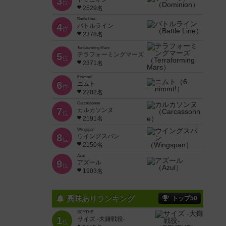
3
位
2529名
Battle Line
4
バトルライン
位
2378名
Terraforming Mars
5
テラフォーミングマーズ
位
2371名
6 nimmt!
6
ニムト
位
2202名
Carcassonne
7
カルカソンヌ
位
2191名
Wingspan
8
ウイングスパン
位
2150名
Azul
9
アズール
位
1903名
興味ありランキング
トップ50
SCYTHE
1
サイズ -大鎌戦役-
位