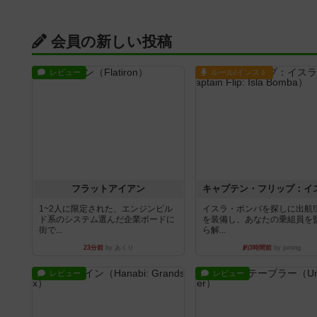
会員の新しい投稿
レビュー
ルール/インスト
フラットアイアン
1~2人に限定された、エンジンビル
イスラ・ボンバを探しに出航!
ド系のシステム選んだ企業ボードに
を装備し、あなたの乗組員を
街で...
ら解...
23分前
by あくり
約3時間前
by jurong
レビュー
レビュー