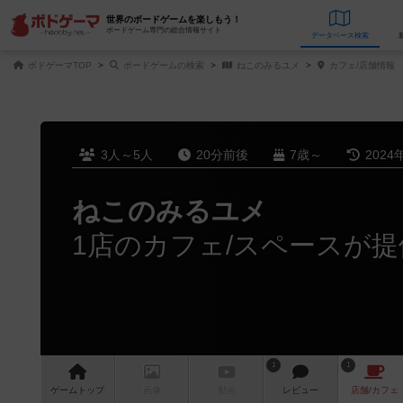
世界のボードゲームを楽しもう！
ボードゲーム専門の総合情報サイト
データベース
検
ボドゲーマTOP
ボードゲームの検索
ねこのみるユメ
カフェ/店舗情報
3人～5人
20分前後
7歳～
2024
ねこのみるユメ
1店のカフェ/スペースが提
1
1
ゲーム
トップ
画像
動画
レビュー
店舗/
カフェ