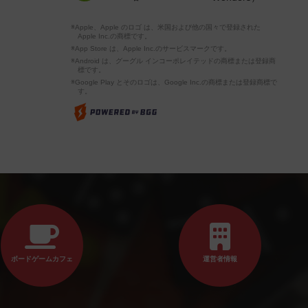
※Apple、Apple のロゴ は、米国および他の国々で登録された
Apple Inc.の商標です。
※App Store は、Apple Inc.のサービスマークです。
※Android は、グーグル インコーポレイテッドの商標または登録商
標です。
※Google Play とそのロゴは、Google Inc.の商標または登録商標で
す。
ボードゲームカフェ
運営者情報