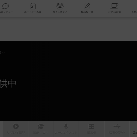
索
新着レビュー
ボードゲーム会
コミュニティ
掲示板一覧
年～
供中
リプレイ
日記
戦略
・コツ
ルール
/インスト
掲示板
拡張/関連
作
次