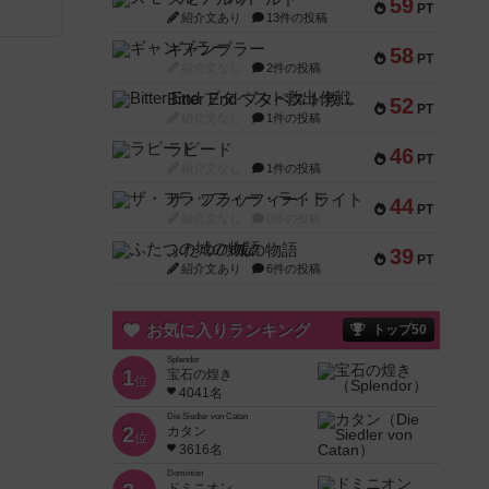
59
PT
紹介文あり
13件の投稿
ギャンブラー
58
PT
紹介文なし
2件の投稿
Bitter End ブタペスト救出作戦
52
PT
紹介文なし
1件の投稿
ラピード
46
PT
紹介文なし
1件の投稿
ザ・フラッフィー・ライト
44
PT
紹介文なし
0件の投稿
ふたつの城の物語
39
PT
紹介文あり
6件の投稿
お気に入りランキング
トップ50
Splendor
1
宝石の煌き
位
4041名
Die Siedler von Catan
2
カタン
位
3616名
Dominion
ドミニオン