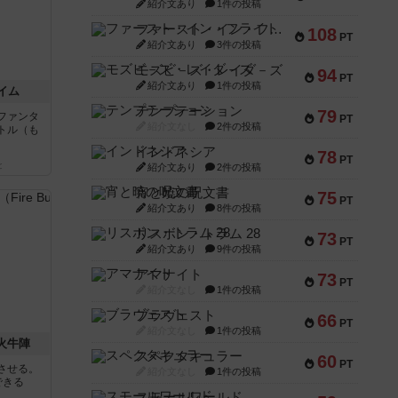
紹介文あり
1件の投稿
ファースト・イン・フライト
108
PT
紹介文あり
3件の投稿
モズビ－ズ・レイダ－ズ
94
PT
紹介文あり
1件の投稿
イム
テンプテーション
79
ファンタ
PT
紹介文なし
2件の投稿
トル（も
インドネシア
78
PT
と
紹介文あり
2件の投稿
宵と暁の呪文書
75
PT
紹介文あり
8件の投稿
リスボン・トラム 28
73
PT
紹介文あり
9件の投稿
アマナイト
73
PT
紹介文なし
1件の投稿
ブラヴェスト
66
PT
紹介文なし
1件の投稿
 火牛陣
スペクタキュラー
60
PT
させる。
紹介文なし
1件の投稿
できる
スモールワールド