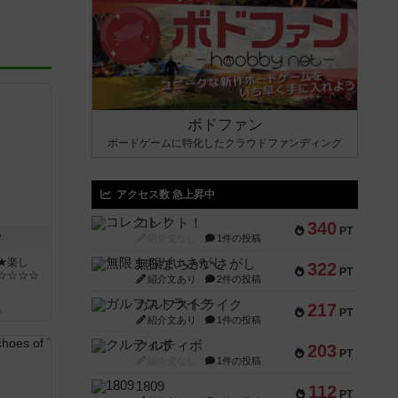
ボドファン
ボードゲームに特化したクラウドファンディング
アクセス数 急上昇中
コレクト！
340
PT
ン
紹介文なし
1件の投稿
★楽し
無限まちがいさがし
322
PT
☆☆☆☆
紹介文あり
2件の投稿
ガルフストライク
217
k
PT
紹介文あり
1件の投稿
クルティボ
203
PT
紹介文なし
1件の投稿
1809
112
PT