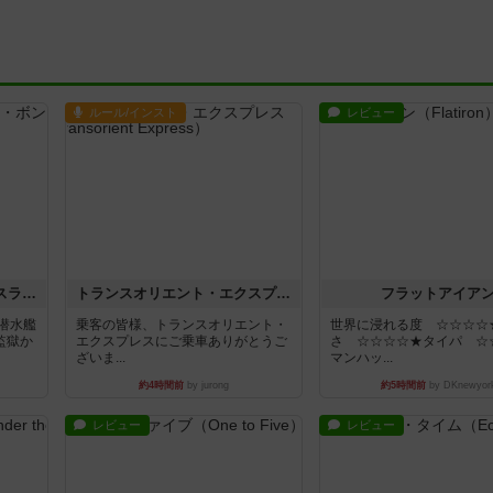
ルール/インスト
レビュー
キャプテン・フリップ：イスラ・ボンバ
トランスオリエント・エクスプレス
フラットアイア
潜水艦
乗客の皆様、トランスオリエント・
世界に浸れる度 ☆☆☆☆
監獄か
エクスプレスにご乗車ありがとうご
さ ☆☆☆☆★タイパ ☆
ざいま...
マンハッ...
約4時間前
by jurong
約5時間前
by DKnewyor
レビュー
レビュー