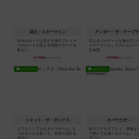
花火：スターマイン
アンダー・ザ・テーブ
自分のカードは見えず他のプレイヤ
笑えるバカゲームを集めてい
ーのカードが見える状態でカードを
トゲーマーとしてのレビュー
教えた...
正体隠...
約7時間前
by mob567
約9時間前
by toyota
レビュー
レビュー
シャット・ザ・ボックス
オバケだぞ～
とてもシンプルなダイスゲーム。2
対人アナログプレイ。簡単な
つのダイスを振って、出目の合計を
で誰とでも遊べるゲーム。こ
自分の...
子ども...