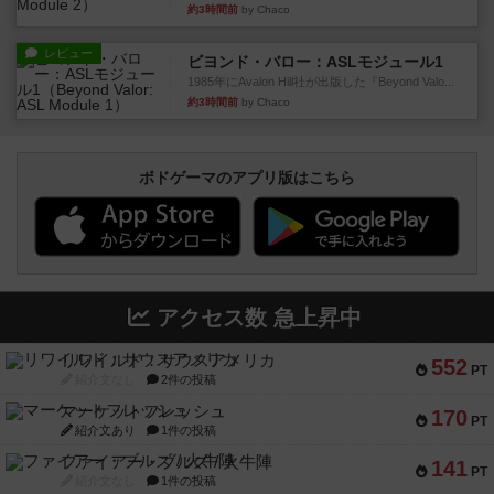
約3時間前
by Chaco
レビュー
ビヨンド・バロー：ASLモジュール1
1985年にAvalon Hill社が出版した『Beyond Valo...
約3時間前
by Chaco
ボドゲーマのアプリ版はこちら
アクセス数 急上昇中
リワイルド：サウスアメリカ
552
PT
紹介文なし
2件の投稿
マーケットフレッシュ
170
PT
紹介文あり
1件の投稿
ファイアー・ブルズ / 火牛陣
141
PT
紹介文なし
1件の投稿