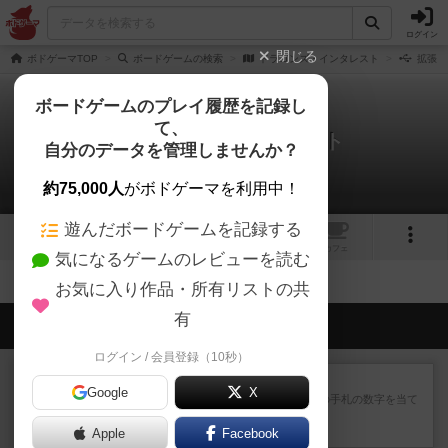
ログイン
閉じる
ボドゲーマTOP
ボードゲームの検索
ドラゴンズ・インタレスト
拡張版
ボードゲームのプレイ履歴を記録し
て、
ドラゴンズ・インタレスト
自分のデータを管理しませんか？
拡張/関連作品 0件
約75,000人
がボドゲーマを利用中！
遊んだボードゲームを記録する
1
1
トップ
画像
動画
レビュー
カフェ
気になるゲームのレビューを読む
お気に入り作品・所有リストの共
有
会員の新しい投稿
ログイン / 会員登録（10秒）
レビュー
ゴットファイブ！
Google
X
自分の前に背を向けて並ぶ5枚の手札の数字を当て
るゲーム。相手の手札/場...
Apple
約1時間前
by daisdice
Facebook