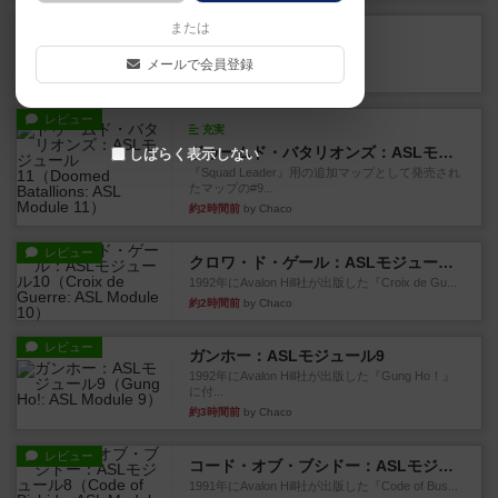
レビュー
または
カタン
神ゲー
メールで会員登録
約1時間前
by アプー
レビュー
充実
ドゥームド・バタリオンズ：ASLモジュール11
しばらく表示しない
『Squad Leader』用の追加マップとして発売され
たマップの#9...
約2時間前
by Chaco
レビュー
クロワ・ド・ゲール：ASLモジュール10
1992年にAvalon Hill社が出版した『Croix de Gu...
約2時間前
by Chaco
レビュー
ガンホー：ASLモジュール9
1992年にAvalon Hill社が出版した『Gung Ho！』
に付...
約3時間前
by Chaco
レビュー
コード・オブ・ブシドー：ASLモジュール8
1991年にAvalon Hill社が出版した『Code of Bus...