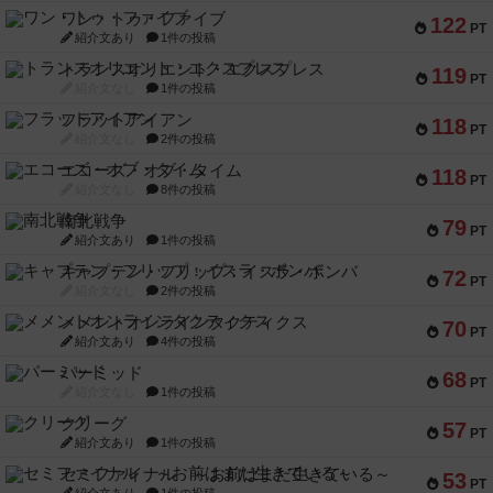
ワン・トゥ・ファイブ
122
PT
紹介文あり
1件の投稿
トランスオリエント・エクスプレス
119
PT
紹介文なし
1件の投稿
フラットアイアン
118
PT
紹介文なし
2件の投稿
エコーズ・オブ・タイム
118
PT
紹介文なし
8件の投稿
南北戦争
79
PT
紹介文あり
1件の投稿
キャプテン・フリップ：イスラ・ボンバ
72
PT
紹介文なし
2件の投稿
メメントオンラインタクティクス
70
PT
紹介文あり
4件の投稿
パーミッド
68
PT
紹介文なし
1件の投稿
クリーグ
57
PT
紹介文あり
1件の投稿
セミファイナル ～お前はまだ生きている～
53
PT