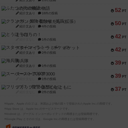
紹介文あり
1件の投稿
ふたつの街の物語
52
PT
紹介文あり
18件の投稿
クランク! ：冒険者たち（拡張）
50
PT
紹介文あり
4件の投稿
とうほうの！
42
PT
紹介文なし
1件の投稿
スターマイン・ラミー ポケット
42
PT
紹介文あり
2件の投稿
海兵隊
39
PT
紹介文あり
1件の投稿
スーパーストア3000
39
PT
紹介文なし
1件の投稿
フリップ７：復讐心とともに
37
PT
紹介文なし
2件の投稿
※Apple、Apple のロゴ は、米国および他の国々で登録されたApple Inc.の商標です。
※App Store は、Apple Inc.のサービスマークです。
※Android は、グーグル インコーポレイテッドの商標または登録商標です。
※Google Play とそのロゴは、Google Inc.の商標または登録商標です。