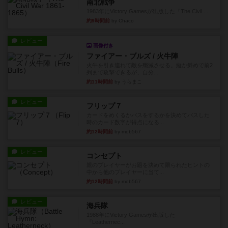
南北戦争
1983年にVictory Gamesが出版した『The Civil ...
約9時間前
by Chaco
レビュー
画像付き
ファイアー・ブルズ / 火牛陣
火牛を引き連れて敵を殲滅させる。縦か斜めで前2
列まで攻撃できるが、自分...
約11時間前
by うらまこ
レビュー
フリップ７
カードをめくるかパスをするかを決めてパスした
時のカード数字が得点になる...
約12時間前
by mob567
レビュー
コンセプト
親のプレイヤーがお題を決めて限られたヒントの
中から他のプレイヤーに当て...
約12時間前
by mob567
レビュー
海兵隊
1988年にVictory Gamesが出版した
『Leathernec...