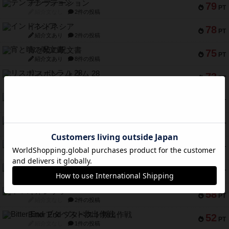
テンプテーション
79
PT
紹介文なし
2件の投稿
インドネシア
78
PT
紹介文あり
2件の投稿
宵と暁の呪文書
75
PT
紹介文あり
8件の投稿
リスボン・トラム 28
73
PT
紹介文あり
9件の投稿
アマナイト
73
PT
紹介文なし
1件の投稿
ブラヴェスト
66
PT
紹介文なし
1件の投稿
スペクタキュラー
60
PT
紹介文なし
1件の投稿
スモールワールド
59
PT
紹介文あり
13件の投稿
ギャンブラー
58
PT
紹介文なし
2件の投稿
Bitter End ブタペスト救出作戦
52
PT
紹介文なし
1件の投稿