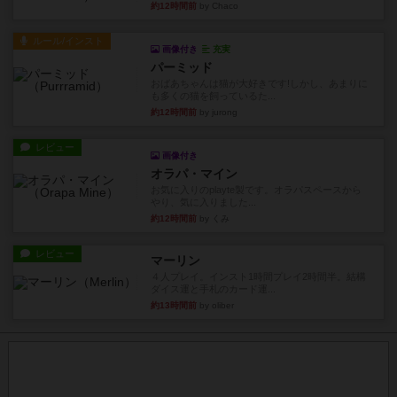
約12時間前
by Chaco
ルール/インスト
画像付き
充実
パーミッド
おばあちゃんは猫が大好きです!しかし、あまりに
も多くの猫を飼っているた...
約12時間前
by jurong
レビュー
画像付き
オラパ・マイン
お気に入りのplayte製です。オラパスペースから
やり、気に入りました...
約12時間前
by くみ
レビュー
マーリン
４人プレイ。インスト1時間プレイ2時間半。結構
ダイス運と手札のカード運...
約13時間前
by oliber