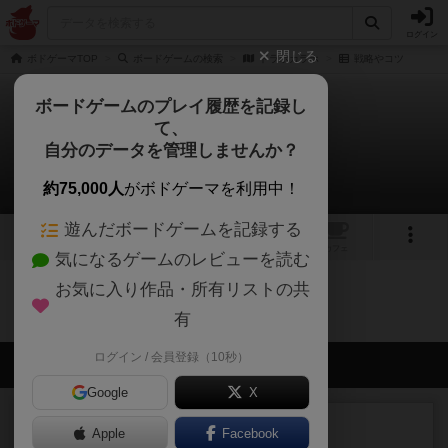
ログイン
閉じる
ボドゲーマTOP
ボードゲームの検索
ドラホカラホ
戦略やコツ
ボードゲームのプレイ履歴を記録し
て、
ドラホカラホ
自分のデータを管理しませんか？
0件の戦略やコツ
約75,000人
がボドゲーマを利用中！
遊んだボードゲームを記録する
トップ
画像
動画
レビュー
カフェ
気になるゲームのレビューを読む
お気に入り作品・所有リストの共
ドラホカラホのトップに戻る
有
ログイン / 会員登録（10秒）
会員の新しい投稿
Google
X
レビュー
充実
Apple
Facebook
ワン・トゥ・ファイブ