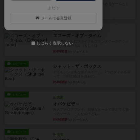
とにかくお手軽にすき間時間をうめるゲームとし
または
て重宝するゲームです。いわ...
10分前
by nabekoh
メールで会員登録
レビュー
充実
エコーズ・オブ・タイム
カードゲームにファイナルファンタジーのアクテ
しばらく表示しない
ィブタイムバトル（もしくは...
約4時間前
by ジェイとと
レビュー
シャット・ザ・ボックス
とてもシンプルなダイスゲーム。2つのダイスを振
って、出目の合計を自分の...
約4時間前
by OSAっち
レビュー
充実
オバケだぞ～
対人アナログプレイ。簡単なルールで誰とでも遊
べるゲーム。こんなの子ども...
約6時間前
by おーちゃん
レビュー
充実