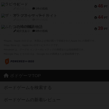
ラピード
46
PT
紹介文なし
1件の投稿
ザ・フラッフィー・ライト
44
PT
紹介文なし
0件の投稿
ふたつの城の物語
39
PT
紹介文あり
6件の投稿
※Apple、Apple のロゴ は、米国および他の国々で登録されたApple Inc.の商標です。
※App Store は、Apple Inc.のサービスマークです。
※Android は、グーグル インコーポレイテッドの商標または登録商標です。
※Google Play とそのロゴは、Google Inc.の商標または登録商標です。
ボドゲーマTOP
ボードゲームを検索する
ボードゲームの新着レビュー