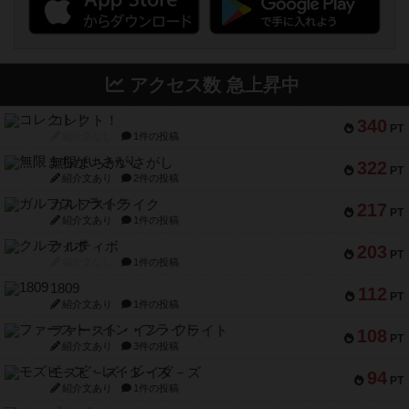
アクセス数 急上昇中
コレクト！
340
PT
紹介文なし
1件の投稿
無限まちがいさがし
322
PT
紹介文あり
2件の投稿
ガルフストライク
217
PT
紹介文あり
1件の投稿
クルティボ
203
PT
紹介文なし
1件の投稿
1809
112
PT
紹介文あり
1件の投稿
ファースト・イン・フライト
108
PT
紹介文あり
3件の投稿
モズビ－ズ・レイダ－ズ
94
PT
紹介文あり
1件の投稿