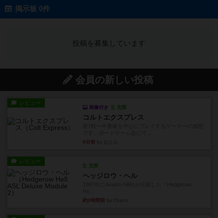
掲示板 0件
投稿を募集しています
会員の新しい投稿
レビュー
画像付き
充実
コルトエクスプレス
星7軽〜中量級を中心にプレイするゲーマーの感想
です。ボードゲーム会にて...
6分前
by おとん
レビュー
充実
ヘッジロウ・ヘル
1987年にAvalon Hill社が出版した『Hedgerow
He...
約2時間前
by Chaco