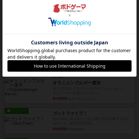
1996年にAvalon Hill社が出版した『Kampfgruppe...
約4時間前
by Chaco
レビュー
パイパー戦闘団1
1993年にAvalon Hill社が出版した『Kampfgruppe...
約4時間前
by Chaco
レビュー
レッドバリケ－ド工場
1989年にAvalon Hill社が出版した『Red Barrica...
約4時間前
by Chaco
レビュー
充実
オラニエンブルガー運河
友人の所持してるゲームをさせてもらいました。
まだワーカーの置いていない...
約4時間前
by おっちょこちょい
レビュー
ゴットファイブ！
自分の前に背を向けて並ぶ5枚の手札の数字を当て
るゲーム。相手の手札/場...
約6時間前
by daisdice