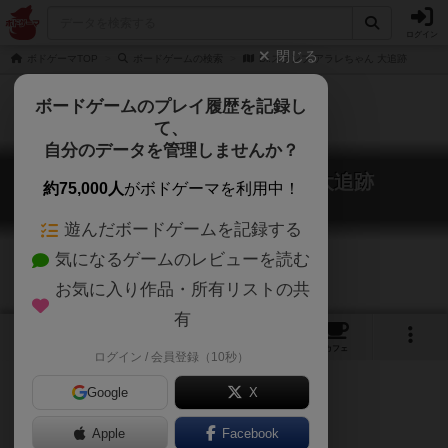
ログイン
閉じる
ボドゲーマTOP
ボードゲームの検索
Dr.スランプ アラレちゃん 大追跡
ボードゲームのプレイ履歴を記録し
て、
自分のデータを管理しませんか？
Dr.スランプ アラレちゃん 大追跡
約75,000人
がボドゲーマを利用中！
Dr. Slump Ararechan Daitsuiseki
遊んだボードゲームを記録する
気になるゲームのレビューを読む
お気に入り作品・所有リストの共
有
1
1
トップ
画像
動画
レビュー
カフェ
ログイン / 会員登録（10秒）
Google
X
アレックス・ランドルフ作！
Apple
Facebook