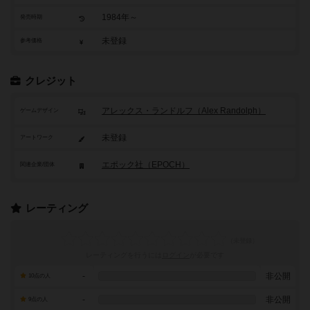
1984年～
発売時期
未登録
参考価格
クレジット
アレックス・ランドルフ（Alex Randolph）
ゲームデザイン
未登録
アートワーク
エポック社（EPOCH）
関連企業/団体
レーティング
レーティングを行うには
ログイン
が必要です
-
非公開
10点の人
-
非公開
9点の人