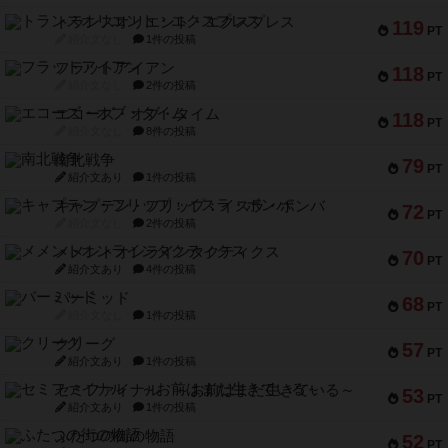
トランスオリエント・エクスプレス
119
PT
紹介文なし
1件の投稿
フラットアイアン
118
PT
紹介文なし
2件の投稿
エコーズ・オブ・タイム
118
PT
紹介文なし
8件の投稿
南北戦争
79
PT
紹介文あり
1件の投稿
キャプテン・フリップ：イスラ・ボンバ
72
PT
紹介文なし
2件の投稿
メメントオンラインタクティクス
70
PT
紹介文あり
4件の投稿
パーミッド
68
PT
紹介文なし
1件の投稿
クリーグ
57
PT
紹介文あり
1件の投稿
セミファイナル ～お前はまだ生きている～
53
PT
紹介文あり
1件の投稿
ふたつの街の物語
52
PT