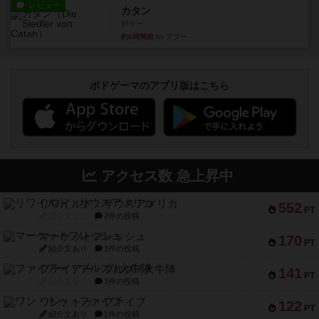
レビュー
カタン
神ゲー
約6時間前
by アプー
ボドゲーマのアプリ版はこちら
アクセス数 急上昇中
リワイルド：サウスアメリカ
552
PT
紹介文なし
2件の投稿
マーケットフレッシュ
170
PT
紹介文あり
1件の投稿
ファイアー・ブルズ / 火牛陣
141
PT
紹介文なし
1件の投稿
ワン・トゥ・ファイブ
122
PT
紹介文あり
1件の投稿