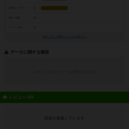
1
心理戦・ブラフ
0
攻防・戦闘
0
アート・外見
似たプレイ感のゲームを探す→
データに関する報告
ログインするとフォームが表示されます
レビュー 0件
投稿を募集しています