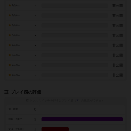
-
非公開
8点の人
-
非公開
7点の人
-
非公開
6点の人
-
非公開
5点の人
-
非公開
4点の人
-
非公開
3点の人
-
非公開
2点の人
-
非公開
1点の人
プレイ感の評価
トグルスイッチを押すとプレイ感（
※
）の投票ができます
0
運・確率
3
戦略・判断力
1
交渉・立ち回り