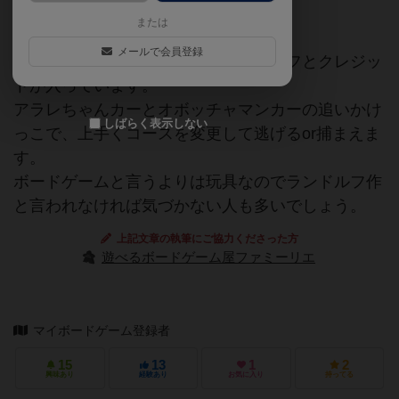
知育
または
メールで会員登録
箱にしっかりとアレックス・ランドルフとクレジッ
トが入っています。
アラレちゃんカーとオボッチャマンカーの追いかけ
しばらく表示しない
っこで、上手くコースを変更して逃げるor捕まえま
す。
ボードゲームと言うよりは玩具なのでランドルフ作
と言われなければ気づかない人も多いでしょう。
上記文章の執筆にご協力くださった方
遊べるボードゲーム屋ファミーリエ
マイボードゲーム登録者
15
13
1
2
興味あり
経験あり
お気に入り
持ってる