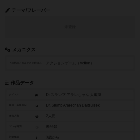
テーマ/フレーバー
未登録
メカニクス
アクションゲーム（Action）
その他のメカニクスや仕組み
作品データ
Dr.スランプ アラレちゃん 大追跡
タイトル
Dr. Slump Ararechan Daitsuiseki
原題・英題表記
2人用
参加人数
未登録
プレイ時間
3歳から
対象年齢