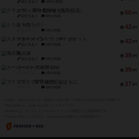
紹介文あり
18件の投稿
クランク! ：冒険者たち（拡張）
50
PT
紹介文あり
4件の投稿
とうほうの！
42
PT
紹介文なし
1件の投稿
スターマイン・ラミー ポケット
42
PT
紹介文あり
2件の投稿
海兵隊
39
PT
紹介文あり
1件の投稿
スーパーストア3000
39
PT
紹介文なし
1件の投稿
フリップ７：復讐心とともに
37
PT
紹介文なし
2件の投稿
※Apple、Apple のロゴ は、米国および他の国々で登録されたApple Inc.の商標です。
※App Store は、Apple Inc.のサービスマークです。
※Android は、グーグル インコーポレイテッドの商標または登録商標です。
※Google Play とそのロゴは、Google Inc.の商標または登録商標です。