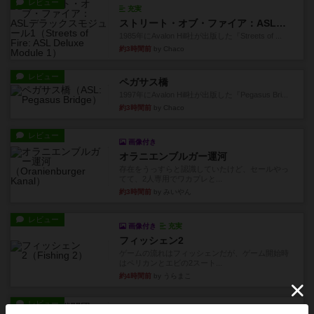
レビュー
充実
ストリート・オブ・ファイア：ASLデラックスモジュール1
1985年にAvalon Hill社が出版した『Streets of ...
約3時間前
by Chaco
レビュー
ペガサス橋
1997年にAvalon Hill社が出版した『Pegasus Bri...
約3時間前
by Chaco
レビュー
画像付き
オラニエンブルガー運河
存在をうっすらと認識していたけど、セールやっ
てて、2人専用でワカプレと...
約3時間前
by みいやん
レビュー
画像付き
充実
フィッシェン2
ゲームの流れはフィッシェンだが、ゲーム開始時
はペリカンとエビの2スート...
約4時間前
by うらまこ
レビュー
パイパー戦闘団2