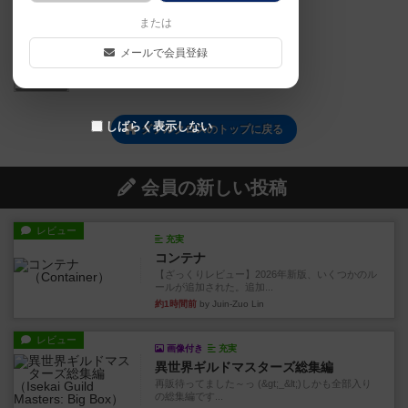
または
メールで会員登録
1
しばらく表示しない
ダブルクロスのトップに戻る
会員の新しい投稿
レビュー
充実
コンテナ
【ざっくりレビュー】2026年新版、いくつかのル
ールが追加された。追加...
約1時間前
by Juin-Zuo Lin
レビュー
画像付き
充実
異世界ギルドマスターズ総集編
再販待ってました～っ (&gt;_&lt;)しかも全部入り
の総集編です...