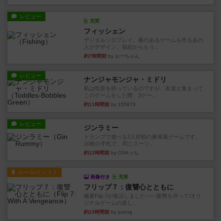
レビュー
充実
フィッシェン
デジタルソロプレイ。毒のあるゲームを作るあの
人がデザイン。箱絵からもう...
約7時間前
by おーちゃん
レビュー
ナンジャモンジャ・ミドリ
私は吃音を持っているのですが、友達と集まって
このゲームをした際、3ゲー...
約11時間前
by 155973
レビュー
ジンラミー
トランプで遊べる2人対戦の麻雀風ゲームです。
10枚の手札で、同じスーツ...
約12時間前
by OSAっち
ルール/インスト
画像付き
充実
フリップ７：復讐心とともに
概要Flip 7が復活しました――復讐を伴って!オリ
ジナルゲームの楽し...
約13時間前
by jurong