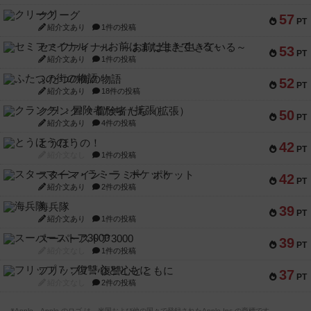
クリーグ
57
PT
紹介文あり
1件の投稿
セミファイナル ～お前はまだ生きている～
53
PT
紹介文あり
1件の投稿
ふたつの街の物語
52
PT
紹介文あり
18件の投稿
クランク! ：冒険者たち（拡張）
50
PT
紹介文あり
4件の投稿
とうほうの！
42
PT
紹介文なし
1件の投稿
スターマイン・ラミー ポケット
42
PT
紹介文あり
2件の投稿
海兵隊
39
PT
紹介文あり
1件の投稿
スーパーストア3000
39
PT
紹介文なし
1件の投稿
フリップ７：復讐心とともに
37
PT
紹介文なし
2件の投稿
※Apple、Apple のロゴ は、米国および他の国々で登録されたApple Inc.の商標です。