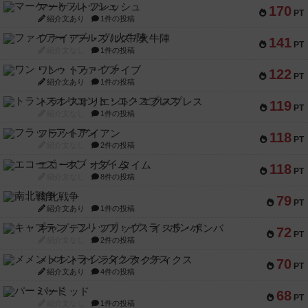
マーケットフレッシュ
170
PT
紹介文あり
1件の投稿
ファイアー・ブルズ / 火牛陣
141
PT
紹介文なし
1件の投稿
ワン・トゥ・ファイブ
122
PT
紹介文あり
1件の投稿
トランスオリエント・エクスプレス
119
PT
紹介文なし
1件の投稿
フラットアイアン
118
PT
紹介文なし
2件の投稿
エコーズ・オブ・タイム
118
PT
紹介文なし
8件の投稿
南北戦争
79
PT
紹介文あり
1件の投稿
キャプテン・フリップ：イスラ・ボンバ
72
PT
紹介文なし
2件の投稿
メメントオンラインタクティクス
70
PT
紹介文あり
4件の投稿
パーミッド
68
PT
紹介文なし
1件の投稿