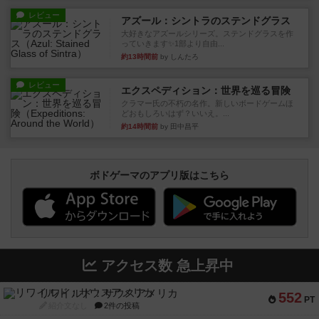
レビュー
アズール：シントラのステンドグラス
大好きなアズールシリーズ。ステンドグラスを作
っていきます✨1部より自由...
約13時間前
by しんたろ
レビュー
エクスペディション：世界を巡る冒険
クラマー氏の不朽の名作。新しいボードゲームほ
どおもしろいはず？いいえ。...
約14時間前
by 田中昌平
ボドゲーマのアプリ版はこちら
アクセス数 急上昇中
リワイルド：サウスアメリカ
552
PT
紹介文なし
2件の投稿