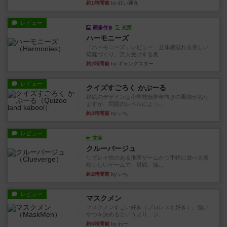
約1時間前
by 紅い弾丸
レビュー
画像付き
充実
ハーモニーズ
『ハーモニーズ』レビュー：立体感溢れる美しい
箱庭づくり。万人受けする良...
約2時間前
by ギャングスター
レビュー
クイズすごろく かぶーる
箱絵のデザインは小学校低学年向きの風情があり
ますが、問題のレベルによっ...
約2時間前
by いち
レビュー
充実
クルーバージュ
リプレイ性のある推理ゲームかつ手軽に遊べる素
晴らしいゲームで、対戦、協...
約2時間前
by いち
レビュー
マスクメン
マスクメンすごい好き（プロレスも好き）。強い
やつを決めるというより、ジ...
約6時間前
by わー