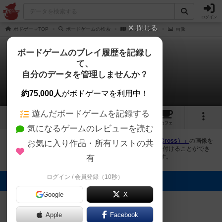
ログイン
閉じる
ボドゲーマTOP
ボードゲームの検索
ダブルクロス
画像
ボードゲームのプレイ履歴を記録し
て、
ダブルクロス
自分のデータを管理しませんか？
1件の画像
約75,000人
がボドゲーマを利用中！
遊んだボードゲームを記録する
1
6
トップ
画像
動画
レビュー
カフェ
気になるゲームのレビューを読む
ボドゲーマにログインすると、
「ダブルクロス（Double Cross）」
の画像を
お気に入り作品・所有リストの共
アップロード出来たり、他のユーザーの投稿画像に評価を付けることができ
ます。また、トップ6の画像は様々なページで表示されます。
有
ログイン / 会員登録（10秒）
トップに表示される画像
Google
X
まつなが
Apple
Facebook