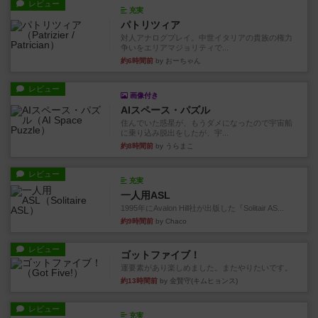
レビュー
充実
パトリツィア
対人アナログプレイ。中世イタリアの貴族の権力
争いをエリアマジョリティで...
約6時間前
by おーちゃん
レビュー
画像付き
AIスペース・パズル
住んでいた惑星が、もうダメになったので宇宙船
に乗り込み脱出をしたが、宇...
約8時間前
by うらまこ
レビュー
充実
一人用ASL
1995年にAvalon Hill社が出版した『Solitair AS...
約9時間前
by Chaco
レビュー
ゴットファイブ！
運要素があり楽しめました。またやりたいです。
約13時間前
by 金賢守(キムヒョンス)
レビュー
充実