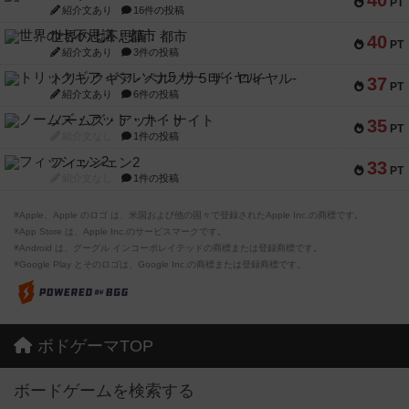
40
PT
紹介文あり
16件の投稿
世界の七不思議：都市
40
PT
紹介文あり
3件の投稿
トリックギア - ペルソナ5 ザ・ロイヤル-
37
PT
紹介文あり
6件の投稿
ノームズ・アット・ナイト
35
PT
紹介文なし
1件の投稿
フィッシェン2
33
PT
紹介文なし
1件の投稿
※Apple、Apple のロゴ は、米国および他の国々で登録されたApple Inc.の商標です。
※App Store は、Apple Inc.のサービスマークです。
※Android は、グーグル インコーポレイテッドの商標または登録商標です。
※Google Play とそのロゴは、Google Inc.の商標または登録商標です。
ボドゲーマTOP
ボードゲームを検索する