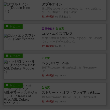
ダブルナイン
雑に死なないラブレターみたいな、そんな感じの
ゲーム。数字カードを１の位...
約13時間前
by 深水あどら
レビュー
画像付き
充実
コルトエクスプレス
星7軽〜中量級を中心にプレイするゲーマーの感想
です。ボードゲーム会にて...
約14時間前
by おとん
レビュー
充実
ヘッジロウ・ヘル
1987年にAvalon Hill社が出版した『Hedgerow
He...
約16時間前
by Chaco
レビュー
充実
ストリート・オブ・ファイア：ASLデラックスモジュール1
1985年にAvalon Hill社が出版した『Streets of ...
約16時間前
by Chaco