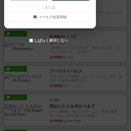
画像付き
充実
パーラ
または
率直に遊んだ感想を言う！トリックテイキング(ﾄﾘ
メールで会員登録
ﾃ)のカードゲーム。 ...
約1時間前
by 鳴屋
レビュー
画像付き
充実
しばらく表示しない
ボツワナ
【動物のレートを上下させ、得点を上げろ】二人
プレイのみです。（公式ルー...
約1時間前
by ネロ
レビュー
アールライバルズ
子供と2人で一時期延々としていました。自宅、旅
行先（新幹線の座席など）...
約2時間前
by ジェイとと
レビュー
充実
死がふたりを分かつまで
ゲーム開始時、各プレイヤーには「最初の配偶
者」がランダムに配られる配偶...
約2時間前
by MIFFYBX