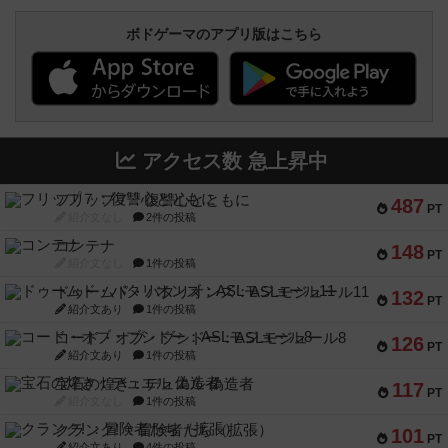
ボドゲーマのアプリ版はこちら
アクセス数 急上昇中
フリップ７：復讐心とともに
487
PT
紹介文なし
2件の投稿
コンテナ
148
PT
紹介文なし
1件の投稿
ドゥームド・バタリオンズ：ASLモジュール11
132
PT
紹介文あり
1件の投稿
コード・オブ・ブシドー：ASLモジュール8
126
PT
紹介文あり
1件の投稿
宝石の煌き：デュエル 偽造者
117
PT
紹介文なし
1件の投稿
クランク! ：冒険者たち（拡張）
101
PT
紹介文あり
4件の投稿