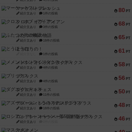
マーケットフレッシュ
80
PT
紹介文あり
1件の投稿
クロス・オブ・アイアン
68
PT
紹介文あり
3件の投稿
ふたつの街の物語
65
PT
紹介文あり
18件の投稿
とうほうの！
61
PT
紹介文なし
1件の投稿
メメントオンラインタクティクス
58
PT
紹介文あり
4件の投稿
ブリックス
56
PT
紹介文あり
4件の投稿
ダグエイトチェス
50
PT
紹介文あり
11件の投稿
アズール：シントラのステンドグラス
48
PT
紹介文あり
18件の投稿
ロシアン・キャンペーン：第5版デラックス
46
PT
紹介文あり
0件の投稿
マスクメン