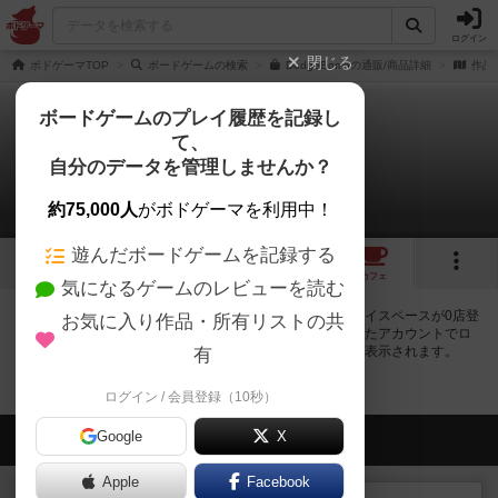
ログイン
閉じる
ボドゲーマTOP
ボードゲームの検索
DodgeBombの通販/商品詳細
作品
ボードゲームのプレイ履歴を記録し
て、
ドッジボム
自分のデータを管理しませんか？
0店のカフェ/スペースが提供中
約75,000人
がボドゲーマを利用中！
遊んだボードゲームを記録する
6
1
1
トップ
画像
動画
レビュー
カフェ
気になるゲームのレビューを読む
ドッジボムで遊ぶことができるボードゲームカフェ・プレイスペースが0店登
お気に入り作品・所有リストの共
録されています。公開プロフィールの都道府県が設定されたアカウントでロ
グインすると、同じ都道府県内の店舗に絞り込むボタンが表示されます。
有
ログイン / 会員登録（10秒）
Google
会員の新しい投稿
X
Apple
Facebook
レビュー