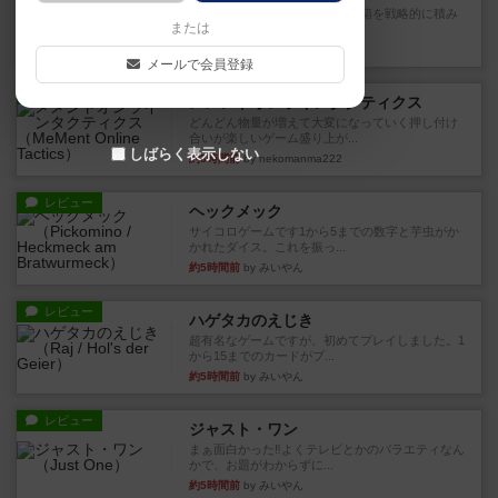
目的あなたの店先に農産物の木箱を戦略的に積み
または
重ねて在庫を最大化し、競合...
約3時間前
by jurong
メールで会員登録
レビュー
メメントオンラインタクティクス
どんどん物量が増えて大変になっていく押し付け
合いが楽しいゲーム盛り上が...
しばらく表示しない
約3時間前
by nekomanma222
レビュー
ヘックメック
サイコロゲームです1から5までの数字と芋虫がか
かれたダイス。これを振っ...
約5時間前
by みいやん
レビュー
ハゲタカのえじき
超有名なゲームですが、初めてプレイしました。1
から15までのカードがプ...
約5時間前
by みいやん
レビュー
ジャスト・ワン
まぁ面白かった‼️よくテレビとかのバラエティなん
かで、お題がわからずに...
約5時間前
by みいやん