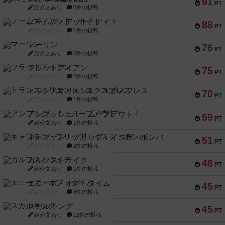
91
PT
紹介文あり
6件の投稿
ノームズ・アット・ナイト
88
PT
紹介文なし
1件の投稿
マーリン
76
PT
紹介文あり
6件の投稿
フラットアイアン
75
PT
紹介文なし
2件の投稿
トランスオリエント・エクスプレス
70
PT
紹介文なし
1件の投稿
アンブッシュ！：ムーブアウト！
59
PT
紹介文あり
1件の投稿
キャプテン・フリップ：イスラ・ボンバ
51
PT
紹介文なし
2件の投稿
ガルフストライク
46
PT
紹介文あり
1件の投稿
エコーズ・オブ・タイム
45
PT
紹介文なし
8件の投稿
スカルキング
45
PT
紹介文あり
12件の投稿