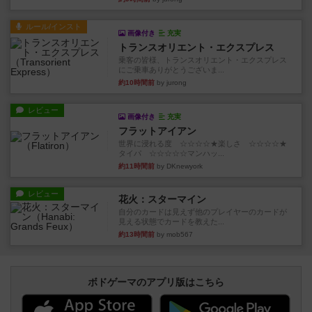
ルール/インスト
画像付き
充実
トランスオリエント・エクスプレス
乗客の皆様、トランスオリエント・エクスプレス
にご乗車ありがとうございま...
約10時間前
by jurong
レビュー
画像付き
充実
フラットアイアン
世界に浸れる度 ☆☆☆☆★楽しさ ☆☆☆☆★
タイパ ☆☆☆☆☆マンハッ...
約11時間前
by DKnewyork
レビュー
花火：スターマイン
自分のカードは見えず他のプレイヤーのカードが
見える状態でカードを教えた...
約13時間前
by mob567
ボドゲーマのアプリ版はこちら