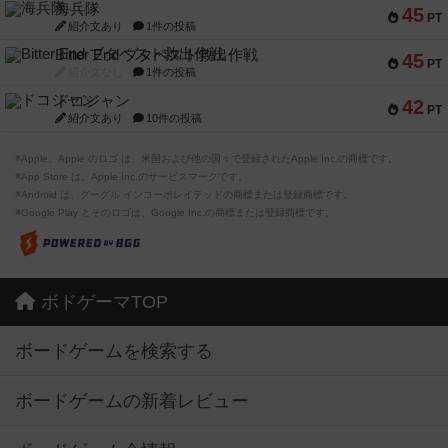
海兵隊
45
PT
紹介文あり
1件の投稿
Bitter End ブタペスト救出作戦
45
PT
紹介文なし
1件の投稿
ドコジャン
42
PT
紹介文あり
10件の投稿
※Apple、Apple のロゴ は、米国および他の国々で登録されたApple Inc.の商標です。
※App Store は、Apple Inc.のサービスマークです。
※Android は、グーグル インコーポレイテッドの商標または登録商標です。
※Google Play とそのロゴは、Google Inc.の商標または登録商標です。
ボドゲーマTOP
ボードゲームを検索する
ボードゲームの新着レビュー