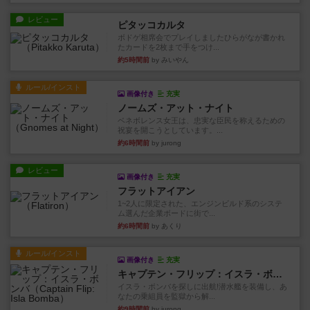
レビュー
ピタッコカルタ
ボドゲ相席会でプレイしましたひらがなが書かれ
たカードを2枚まで手をつけ...
約5時間前
by みいやん
ルール/インスト
画像付き
充実
ノームズ・アット・ナイト
ベネボレンス女王は、忠実な臣民を称えるための
祝宴を開こうとしています。...
約6時間前
by jurong
レビュー
画像付き
充実
フラットアイアン
1~2人に限定された、エンジンビルド系のシステ
ム選んだ企業ボードに街で...
約6時間前
by あくり
ルール/インスト
画像付き
充実
キャプテン・フリップ：イスラ・ボンバ
イスラ・ボンバを探しに出航!潜水艦を装備し、あ
なたの乗組員を監獄から解...
約9時間前
by jurong