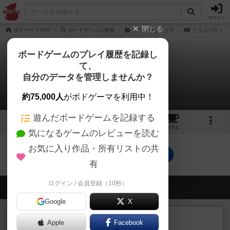
ログイン
閉じる
ボドゲーマTOP
ボードゲームの検索
どうぶつしょうぎ
どうぶつサッカ
ボードゲームのプレイ履歴を記録し
て、
どうぶつサッカー
自分のデータを管理しませんか？
0件のルール/インスト
約75,000人
がボドゲーマを利用中！
遊んだボードゲームを記録する
4
2
18
トップ
画像
動画
レビュー
カフェ
気になるゲームのレビューを読む
お気に入り作品・所有リストの共
どうぶつサッカーのトップに戻る
有
ログイン / 会員登録（10秒）
会員の新しい投稿
Google
X
ルール/インスト
画像付き
充実
Apple
Facebook
マーケットフレッシュ