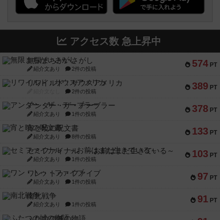
アクセス数 急上昇中
無限まちがいさがし
574
PT
紹介文あり
2件の投稿
リワイルド：サウスアメリカ
389
PT
紹介文なし
2件の投稿
アンダー・ザ・テーブラー
378
PT
紹介文あり
1件の投稿
宵と暁の呪文書
133
PT
紹介文あり
8件の投稿
セミファイナル ～お前はまだ生きている～
103
PT
紹介文あり
1件の投稿
ワン・トゥ・ファイブ
97
PT
紹介文あり
1件の投稿
南北戦争
91
PT
紹介文あり
1件の投稿
ふたつの城の物語