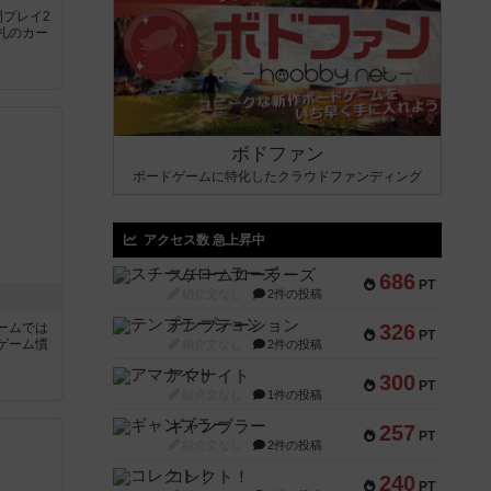
間プレイ2
札のカー
ボドファン
ボードゲームに特化したクラウドファンディング
アクセス数 急上昇中
スチームローラーズ
686
PT
紹介文なし
2件の投稿
テンプテーション
ームでは
326
PT
ゲーム慣
紹介文なし
2件の投稿
アマナイト
300
PT
と
紹介文なし
1件の投稿
ギャンブラー
257
PT
紹介文なし
2件の投稿
コレクト！
240
PT