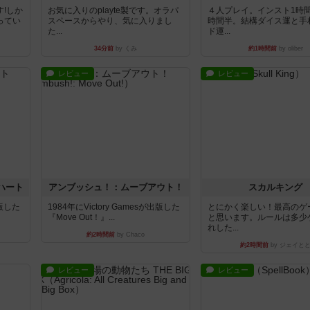
!しか
お気に入りのplayte製です。オラパ
４人プレイ。インスト1時
ってい
スペースからやり、気に入りまし
時間半。結構ダイス運と手
た...
ド運...
34分前
by くみ
約1時間前
by oliber
レビュー
レビュー
ハート
アンブッシュ！：ムーブアウト！
スカルキング
出版した
1984年にVictory Gamesが出版した
とにかく楽しい！最高のゲ
『Move Out！』...
と思います。ルールは多少
れした...
約2時間前
by Chaco
約2時間前
by ジェイと
レビュー
レビュー