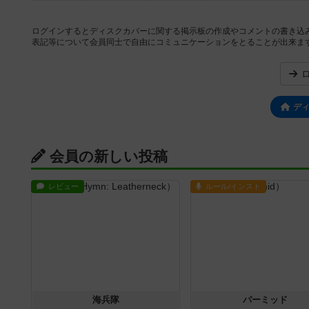
ログインするとディスクカバーに関する掲示板の作成やコメントの書き込
表記等について会員同士で自由にコミュニケーションをとることが出来ま
デ
会員の新しい投稿
レビュー
ルール/インスト
海兵隊
パーミッド