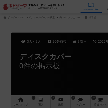
世界のボードゲームを楽しもう！
ボードゲーム専門の総合情報サイト
データベース
検
ボドゲーマTOP
ボードゲームの検索
ディスクカバー
掲示板
3人～8人
20分前後
7歳～
2022
ディスクカバー
0件の掲示板
2
2
3
34
ゲーム
トップ
画像
動画
レビュー
店舗/
カフェ