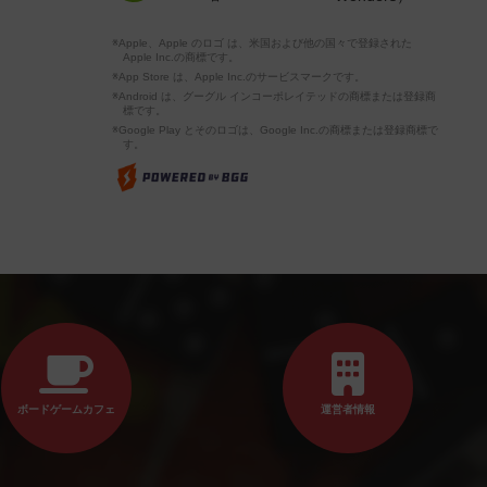
※Apple、Apple のロゴ は、米国および他の国々で登録された
Apple Inc.の商標です。
※App Store は、Apple Inc.のサービスマークです。
※Android は、グーグル インコーポレイテッドの商標または登録商
標です。
※Google Play とそのロゴは、Google Inc.の商標または登録商標で
す。
ボードゲームカフェ
運営者情報