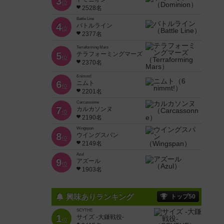
3
位
2528名
Battle Line
4
バトルライン
位
2377名
Terraforming Mars
5
テラフォーミングマーズ
位
2370名
6 nimmt!
6
ニムト
位
2201名
Carcassonne
7
カルカソンヌ
位
2190名
Wingspan
8
ウイングスパン
位
2149名
Azul
9
アズール
位
1903名
興味ありランキング
トップ50
SCYTHE
1
サイズ -大鎌戦役-
位