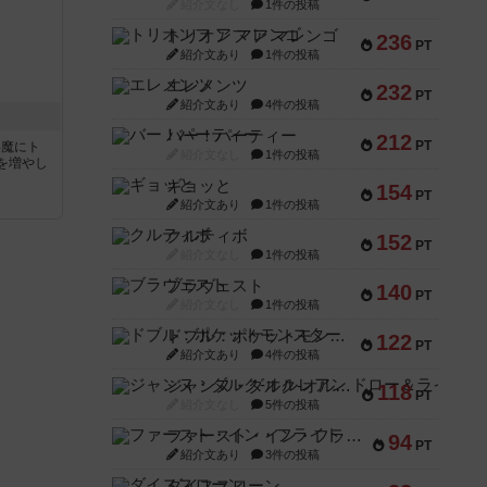
紹介文なし
1件の投稿
トリオンフ ア マレンゴ
236
PT
紹介文あり
1件の投稿
エレメンツ
232
PT
紹介文あり
4件の投稿
バー！パーティー
212
PT
い魔にト
紹介文なし
1件の投稿
を増やし
ギョッと
154
PT
紹介文あり
1件の投稿
クルティボ
152
PT
紹介文なし
1件の投稿
ブラヴェスト
140
PT
紹介文なし
1件の投稿
ドブル：ポケットモンスター
122
PT
紹介文あり
4件の投稿
ジャンヌ・ダルク-オルレアン ドロー＆ライト
118
PT
紹介文なし
5件の投稿
ファースト・イン・フライト
94
PT
紹介文あり
3件の投稿
ダイススローン