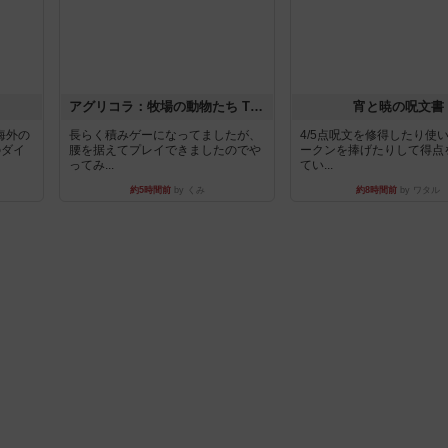
アグリコラ：牧場の動物たち THE BIG BOX
宵と暁の呪文書
海外の
長らく積みゲーになってましたが、
4/5点呪文を修得したり使
のダイ
腰を据えてプレイできましたのでや
ークンを捧げたりして得点
ってみ...
てい...
約5時間前
by くみ
約8時間前
by ワタル