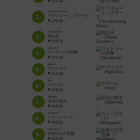
2415名
Terraforming Mars
2
テラフォーミングマーズ
位
2394名
Stone Garden
3
枯山水
位
2281名
Viticulture
4
ワイナリーの四季
位
2272名
Agricola
5
アグリコラ
位
2119名
Azul
6
アズール
位
2035名
Splendor
7
宝石の煌き
位
2028名
Wingspan
8
ウイングスパン
位
2006名
7 Wonders
9
世界の七不思議
位
1919名