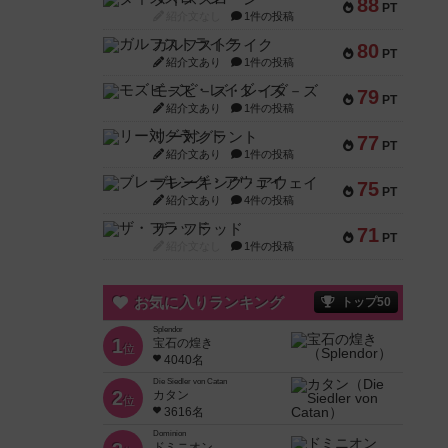
88
PT
紹介文なし
1件の投稿
ガルフストライク
80
PT
紹介文あり
1件の投稿
モズビ－ズ・レイダ－ズ
79
PT
紹介文あり
1件の投稿
リー対グラント
77
PT
紹介文あり
1件の投稿
ブレーキング・アウェイ
75
PT
紹介文あり
4件の投稿
ザ・フラッド
71
PT
紹介文なし
1件の投稿
お気に入りランキング
トップ50
Splendor
1
宝石の煌き
位
4040名
Die Siedler von Catan
2
カタン
位
3616名
Dominion
ドミニオン