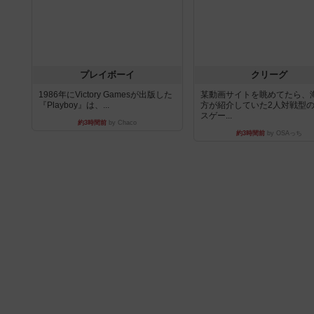
プレイボーイ
クリーグ
1986年にVictory Gamesが出版した
某動画サイトを眺めてたら、
『Playboy』は、...
方が紹介していた2人対戦型
スゲー...
約3時間前
by Chaco
約3時間前
by OSAっち