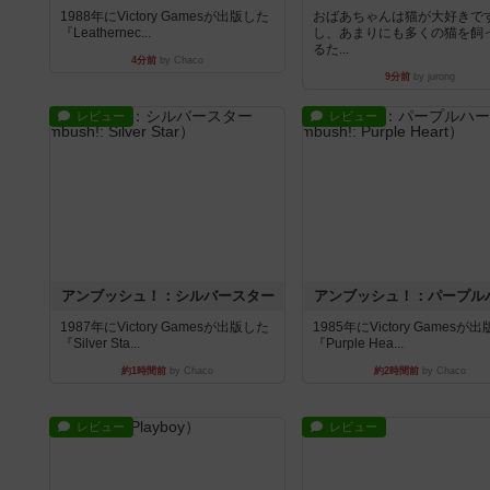
1988年にVictory Gamesが出版した
おばあちゃんは猫が大好きです
『Leathernec...
し、あまりにも多くの猫を飼
るた...
4分前
by Chaco
9分前
by jurong
レビュー
レビュー
アンブッシュ！：シルバースター
アンブッシュ！：パープル
1987年にVictory Gamesが出版した
1985年にVictory Gamesが
『Silver Sta...
『Purple Hea...
約1時間前
by Chaco
約2時間前
by Chaco
レビュー
レビュー