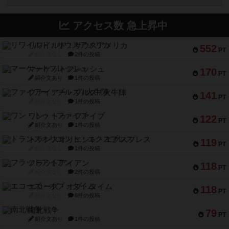
アクセス数 急上昇中
リワイルド：サウスアメリカ
552
PT
紹介文なし
2件の投稿
マーケットフレッシュ
170
PT
紹介文あり
1件の投稿
ファイアー・ブルズ / 火牛陣
141
PT
紹介文なし
1件の投稿
ワン・トゥ・ファイブ
122
PT
紹介文あり
1件の投稿
トランスオリエント・エクスプレス
119
PT
紹介文なし
1件の投稿
フラットアイアン
118
PT
紹介文なし
2件の投稿
エコーズ・オブ・タイム
118
PT
紹介文なし
8件の投稿
南北戦争
79
PT
紹介文あり
1件の投稿