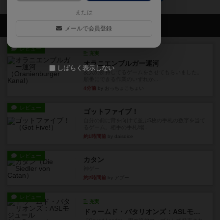
または
会員の新しい投稿
メールで会員登録
レビュー
充実
オラニエンブルガー運河
しばらく表示しない
友人の所持してるゲームをさせてもらいました。
順番にできる作業のいずれか...
4分前
by おっちょこちょい
レビュー
ゴットファイブ！
自分の前に背を向けて並ぶ5枚の手札の数字を当て
るゲーム。相手の手札/場...
約1時間前
by daisdice
レビュー
カタン
神ゲー
約2時間前
by アプー
レビュー
充実
ドゥームド・バタリオンズ：ASLモジュール11