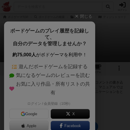
ログイン
閉じる
ボドゲーマTOP
ボードゲームの検索
ディグコード
ディジットコード
ボードゲームのプレイ履歴を記録し
て、
ディジットコード
自分のデータを管理しませんか？
0件の掲示板
約75,000人
がボドゲーマを利用中！
遊んだボードゲームを記録する
1
4
8
トップ
画像
動画
レビュー
カフェ
気になるゲームのレビューを読む
ログインするとディジットコードに関する掲示板の作成やコメントの書き込
お気に入り作品・所有リストの共
みが出来るようになります。ルールの疑問やエラッタ情報、マニュアルでは
判断し辛い曖昧な表記等について会員同士で自由にコミュニケーションをと
有
ることが出来ます。
ログイン / 会員登録（10秒）
ログイン/無料会員登録
Google
X
Apple
Facebook
ディジットコードのトップに戻る