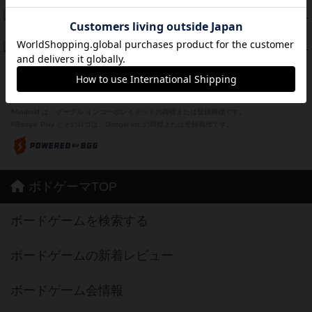
スーパーストア3000
39
PT
紹介文なし
1件の投稿
フリップ７：復讐心とともに
37
PT
紹介文なし
2件の投稿
※Apple、Apple のロゴ は、米国および他の国々で登録されたApple Inc.の商標です。
※App Store は、Apple Inc.のサービスマークです。
※Android は、グーグル インコーポレイテッドの商標または登録商標です。
※Google Play とそのロゴは、Google Inc.の商標または登録商標です。
ボドゲーマTOP
ボードゲームを検索する
ボードゲームの新着レビュー
ボードゲーム会情報