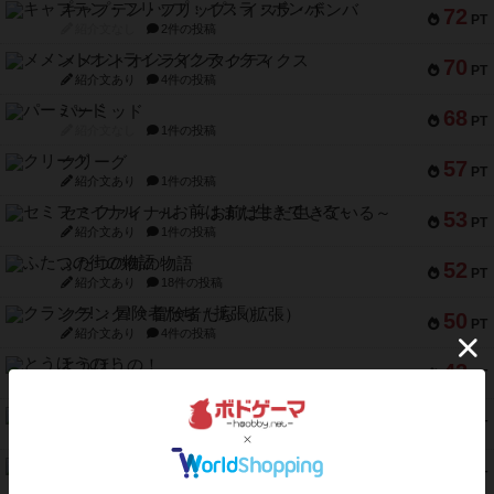
キャプテン・フリップ：イスラ・ボンバ
72
PT
紹介文なし
2件の投稿
メメントオンラインタクティクス
70
PT
紹介文あり
4件の投稿
パーミッド
68
PT
紹介文なし
1件の投稿
クリーグ
57
PT
紹介文あり
1件の投稿
セミファイナル ～お前はまだ生きている～
53
PT
紹介文あり
1件の投稿
ふたつの街の物語
52
PT
紹介文あり
18件の投稿
クランク! ：冒険者たち（拡張）
50
PT
紹介文あり
4件の投稿
とうほうの！
42
PT
紹介文なし
1件の投稿
スターマイン・ラミー ポケット
42
PT
紹介文あり
2件の投稿
海兵隊
39
PT
紹介文あり
1件の投稿