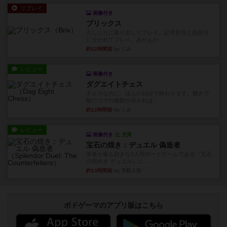
リプレイ
画像付き
ブリックス
久しぶりに取り出してプレイ。記号担当と色担当
に分かれてプレイ。あかんか...
約12時間前
by くみ
レビュー
画像付き
ダグエイトチェス
チェスなのに、ほんの10分で終わります。動きで
敵のコマの種類が分かれば...
約12時間前
by くみ
レビュー
画像付き
充実
宝石の煌き：デュエル 偽造者
筆者が最も好きな2人用ボードゲームである『宝石
の煌めき デュエル』に、...
約13時間前
by 手動人形
ボドゲーマのアプリ版はこちら