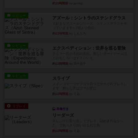
約10時間前
by jurong
レビュー
アズール：シントラのステンドグラス
大好きなアズールシリーズ。ステンドグラスを作
っていきます✨1部より自由...
約11時間前
by しんたろ
レビュー
エクスペディション：世界を巡る冒険
クラマー氏の不朽の名作。新しいボードゲームほ
どおもしろいはず？いいえ。...
約12時間前
by 田中昌平
レビュー
スライプ
メインコマ一つサブコマ四つでそれぞれプレイし
ます。動かし方はコマか壁に...
約12時間前
by くみ
リプレイ
画像付き
リーダーズ
久しぶりに取り出してプレイ。詰めきれなかっ
た…であっさり追い込まれて負...
約12時間前
by くみ