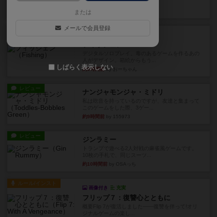
やつを決めるというより、ジ...
約4時間前
by わー
または
メールで会員登録
レビュー
充実
フィッシェン
デジタルソロプレイ。毒のあるゲームを作るあの
人がデザイン。箱絵からもう...
しばらく表示しない
約5時間前
by おーちゃん
レビュー
ナンジャモンジャ・ミドリ
私は吃音を持っているのですが、友達と集まって
このゲームをした際、3ゲー...
約9時間前
by 155973
レビュー
ジンラミー
トランプで遊べる2人対戦の麻雀風ゲームです。
10枚の手札で、同じスーツ...
約10時間前
by OSAっち
ルール/インスト
画像付き
充実
フリップ７：復讐心とともに
概要Flip 7が復活しました――復讐を伴って!オリ
ジナルゲームの楽し...