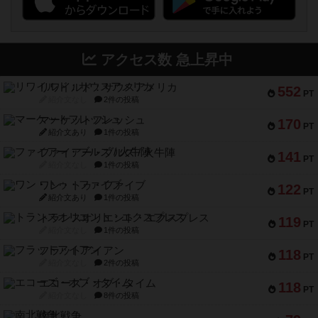
アクセス数 急上昇中
リワイルド：サウスアメリカ
552
PT
紹介文なし
2件の投稿
マーケットフレッシュ
170
PT
紹介文あり
1件の投稿
ファイアー・ブルズ / 火牛陣
141
PT
紹介文なし
1件の投稿
ワン・トゥ・ファイブ
122
PT
紹介文あり
1件の投稿
トランスオリエント・エクスプレス
119
PT
紹介文なし
1件の投稿
フラットアイアン
118
PT
紹介文なし
2件の投稿
エコーズ・オブ・タイム
118
PT
紹介文なし
8件の投稿
南北戦争