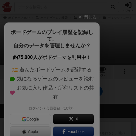
ログイン
閉じる
ボドゲーマTOP
ボードゲームの検索
ディグコード
ディジットコード
ボードゲームのプレイ履歴を記録し
て、
ディジットコード
自分のデータを管理しませんか？
0件のルール/インスト
約75,000人
がボドゲーマを利用中！
遊んだボードゲームを記録する
1
4
8
トップ
画像
動画
レビュー
カフェ
気になるゲームのレビューを読む
お気に入り作品・所有リストの共
ディジットコードのトップに戻る
有
ログイン / 会員登録（10秒）
会員の新しい投稿
Google
X
レビュー
マスクメン
Apple
Facebook
マスクメンすごい好き（プロレスも好き）。強い