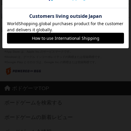
海兵隊
39
PT
紹介文あり
1件の投稿
スーパーストア3000
39
PT
紹介文なし
1件の投稿
フリップ７：復讐心とともに
37
PT
紹介文なし
2件の投稿
※Apple、Apple のロゴ は、米国および他の国々で登録されたApple Inc.の商標です。
※App Store は、Apple Inc.のサービスマークです。
※Android は、グーグル インコーポレイテッドの商標または登録商標です。
※Google Play とそのロゴは、Google Inc.の商標または登録商標です。
ボドゲーマTOP
ボードゲームを検索する
ボードゲームの新着レビュー