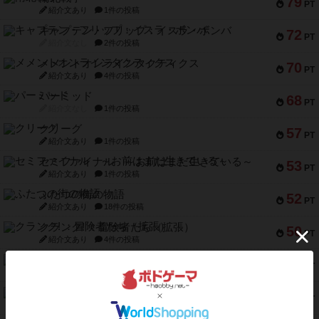
79
PT
紹介文あり
1件の投稿
キャプテン・フリップ：イスラ・ボンバ
72
PT
紹介文なし
2件の投稿
メメントオンラインタクティクス
70
PT
紹介文あり
4件の投稿
パーミッド
68
PT
紹介文なし
1件の投稿
クリーグ
57
PT
紹介文あり
1件の投稿
セミファイナル ～お前はまだ生きている～
53
PT
紹介文あり
1件の投稿
ふたつの街の物語
52
PT
紹介文あり
18件の投稿
クランク! ：冒険者たち（拡張）
50
PT
紹介文あり
4件の投稿
とうほうの！
42
PT
紹介文なし
1件の投稿
スターマイン・ラミー ポケット
42
PT
紹介文あり
2件の投稿