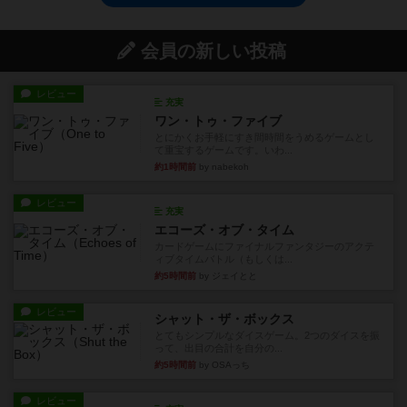
会員の新しい投稿
レビュー
充実
ワン・トゥ・ファイブ
とにかくお手軽にすき間時間をうめるゲームとし
て重宝するゲームです。いわ...
約1時間前
by nabekoh
レビュー
充実
エコーズ・オブ・タイム
カードゲームにファイナルファンタジーのアクテ
ィブタイムバトル（もしくは...
約5時間前
by ジェイとと
レビュー
シャット・ザ・ボックス
とてもシンプルなダイスゲーム。2つのダイスを振
って、出目の合計を自分の...
約5時間前
by OSAっち
レビュー