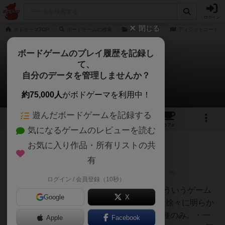
ログイン
閉じる
ボドゲーマTOP
ボードゲームの検索
ディグコード
ディジットコード
ボードゲームのプレイ履歴を記録し
て、
ディジットコード
自分のデータを管理しませんか？
4件のレビュー
約75,000人
がボドゲーマを利用中！
遊んだボードゲームを記録する
1
4
8
トップ
画像
動画
レビュー
カフェ
気になるゲームのレビューを読む
お気に入り作品・所有リストの共
仙人
133名
1名
0
画像
有
ログイン / 会員登録（10秒）
くみ
playte製品を買いました。私、こういうゲーム
Google
X
好きなんですよね。相手の数字を徐々に明らか
にしていく感じ。質問の種類は4種のみ。・一
Apple
Facebook