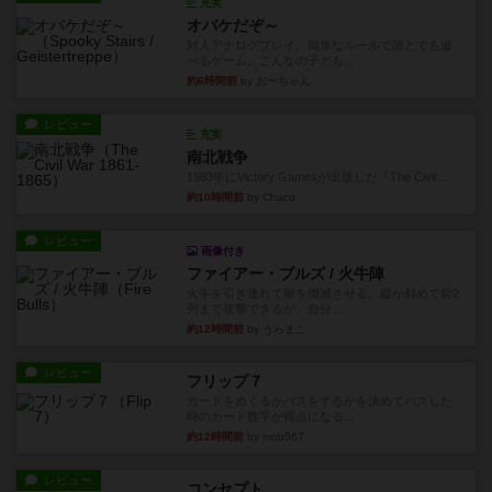
充実
オバケだぞ～
対人アナログプレイ。簡単なルールで誰とでも遊
べるゲーム。こんなの子ども...
約6時間前
by おーちゃん
レビュー
充実
南北戦争
1983年にVictory Gamesが出版した『The Civil ...
約10時間前
by Chaco
レビュー
画像付き
ファイアー・ブルズ / 火牛陣
火牛を引き連れて敵を殲滅させる。縦か斜めで前2
列まで攻撃できるが、自分...
約12時間前
by うらまこ
レビュー
フリップ７
カードをめくるかパスをするかを決めてパスした
時のカード数字が得点になる...
約12時間前
by mob567
レビュー
コンセプト