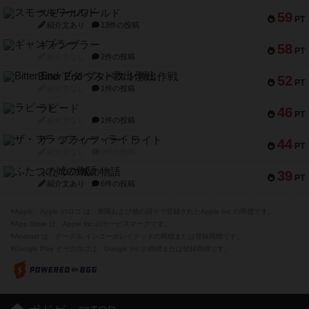
スモールワールド
59
PT
紹介文あり
13件の投稿
ギャンブラー
58
PT
紹介文なし
2件の投稿
Bitter End ブタペスト救出作戦
52
PT
紹介文なし
1件の投稿
ラピード
46
PT
紹介文なし
1件の投稿
ザ・フラッフィー・ライト
44
PT
紹介文なし
0件の投稿
ふたつの城の物語
39
PT
紹介文あり
6件の投稿
※Apple、Apple のロゴ は、米国および他の国々で登録されたApple Inc.の商標です。
※App Store は、Apple Inc.のサービスマークです。
※Android は、グーグル インコーポレイテッドの商標または登録商標です。
※Google Play とそのロゴは、Google Inc.の商標または登録商標です。