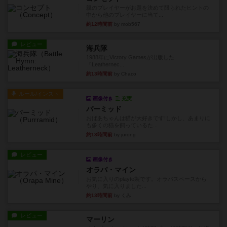
親のプレイヤーがお題を決めて限られたヒントの
中から他のプレイヤーに当て...
約12時間前
by mob567
レビュー
海兵隊
1988年にVictory Gamesが出版した
『Leathernec...
約13時間前
by Chaco
ルール/インスト
画像付き
充実
パーミッド
おばあちゃんは猫が大好きです!しかし、あまりに
も多くの猫を飼っているた...
約13時間前
by jurong
レビュー
画像付き
オラパ・マイン
お気に入りのplayte製です。オラパスペースから
やり、気に入りました...
約13時間前
by くみ
レビュー
マーリン