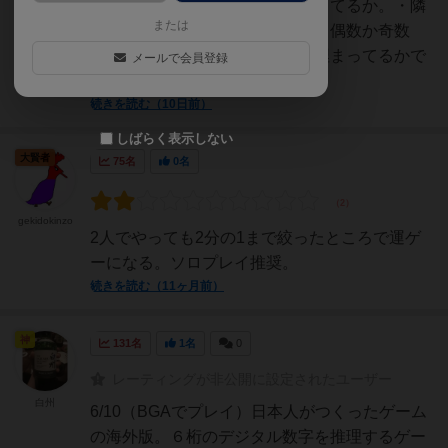
つのラインを選び、いくつ埋まってるか。・隣
または
り合う数字のどちらが大きいか・偶数か奇数
か・特定のマスを選び、そこが埋まってるかで
メールで会員登録
す。試合結果は息子...
続きを読む（10日前）
しばらく表示しない
大賢者
75名
0名
gekidokinzo
2人でやっても2分の1まで絞ったところで運ゲ
ーになる。ソロプレイ推奨。
続きを読む（11ヶ月前）
神
131名
1名
0
レーティングが非公開に設定されたユーザー
白州
6/10（BGAでプレイ）日本人がつくったゲーム
の海外版。６桁のデジタル数字を推理するゲー