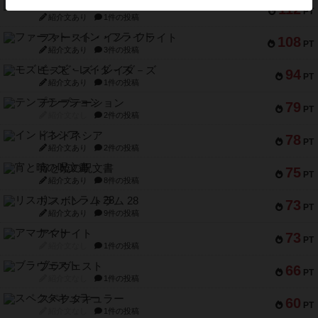
1809
112
PT
紹介文あり
1件の投稿
ファースト・イン・フライト
108
PT
紹介文あり
3件の投稿
モズビ－ズ・レイダ－ズ
94
PT
紹介文あり
1件の投稿
テンプテーション
79
PT
紹介文なし
2件の投稿
インドネシア
78
PT
紹介文あり
2件の投稿
宵と暁の呪文書
75
PT
紹介文あり
8件の投稿
リスボン・トラム 28
73
PT
紹介文あり
9件の投稿
アマナイト
73
PT
紹介文なし
1件の投稿
ブラヴェスト
66
PT
紹介文なし
1件の投稿
スペクタキュラー
60
PT
紹介文なし
1件の投稿