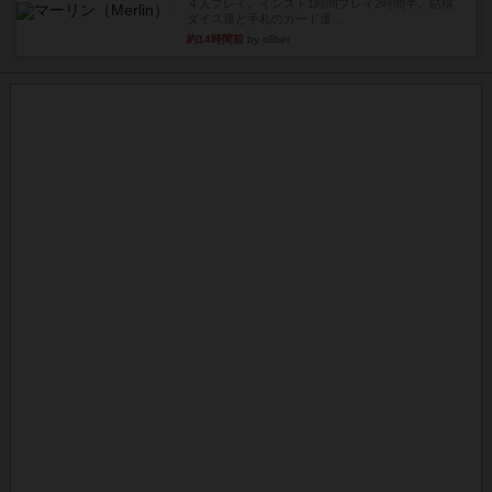
４人プレイ。インスト1時間プレイ2時間半。結構
ダイス運と手札のカード運...
約14時間前
by oliber