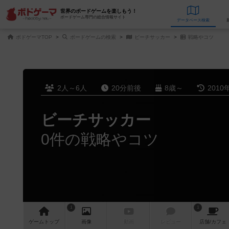
世界のボードゲームを楽しもう！
ボードゲーム専門の総合情報サイト
データベース
検
ボドゲーマTOP
ボードゲームの検索
ビーチサッカー
戦略やコツ
2人～6人
20分前後
8歳～
2010
ビーチサッカー
0件の戦略やコツ
1
1
ゲーム
トップ
画像
動画
レビュー
店舗/
カフェ