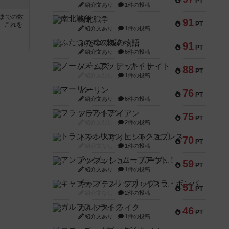
PT
紹介文あり
1件の投稿
5までの数
南北戦争
91
PT
。これを
紹介文あり
1件の投稿
ふたつの城の物語
91
PT
紹介文あり
6件の投稿
ノームズ・アット・ナイト
88
PT
紹介文なし
1件の投稿
マーリン
76
PT
紹介文あり
6件の投稿
フラットアイアン
75
PT
紹介文なし
2件の投稿
トランスオリエント・エクスプレス
70
PT
紹介文なし
1件の投稿
アンブッシュ！：ムーブアウト！
59
PT
紹介文あり
1件の投稿
キャプテン・フリップ：イスラ・ボンバ
51
PT
紹介文なし
2件の投稿
ガルフストライク
46
PT
紹介文あり
1件の投稿