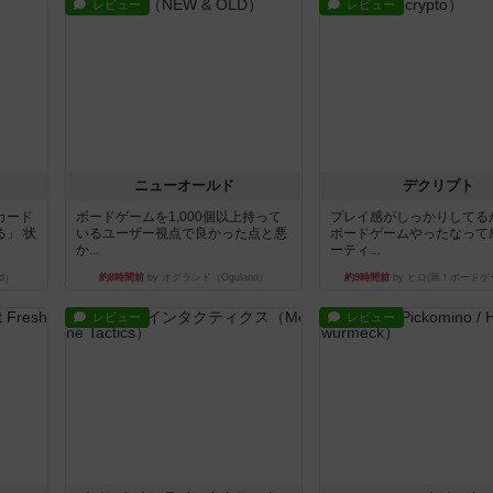
レビュー
レビュー
ニューオールド
デクリプト
カード
ボードゲームを1,000個以上持って
プレイ感がしっかりしてる
」 状
いるユーザー視点で良かった点と悪
ボードゲームやったなって
か...
ーティ...
d）
約8時間前
by オグランド（Oguland）
約9時間前
by ヒロ(新！ボードゲ
レビュー
レビュー