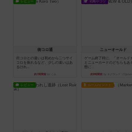
レビュー
戦略やコツ
街コロ通
ニューオールド
街コロとの違いは初めから二つサイ
ゲーム終了時に、「オールド
コロを振れるなど、少しの違いはあ
とニューカードのどちらもある
るけれ...
態に...
約7時間前
by くみ
約8時間前
by オグランド（Ogulan
レビュー
ルール/インスト