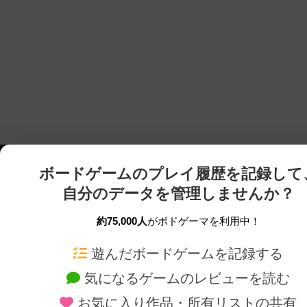
ボードゲームのプレイ履歴を記録して
自分のデータを管理しませんか？
約75,000人
がボドゲーマを利用中！
ボドゲーマTOP
ボードゲーム通販
遊んだボードゲームを記録する
気になるゲームのレビューを読む
ボードゲームを検索する
新作・再入荷情報
お気に入り作品・所有リストの共有
ボードゲームの新着レビュー
定番ボードゲームの通販