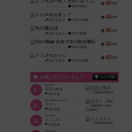
エコーズ・オブ・タイム
45
PT
紹介文なし
8件の投稿
スカルキング
45
PT
紹介文あり
12件の投稿
海兵隊
45
PT
紹介文あり
1件の投稿
Bitter End ブタペスト救出作戦
45
PT
紹介文なし
1件の投稿
ドコジャン
42
PT
紹介文あり
10件の投稿
お気に入りランキング
トップ50
Splendor
1
宝石の煌き
位
4041名
Die Siedler von Catan
2
カタン
位
3616名
Dominion
3
ドミニオン
位
2530名
Battle Line