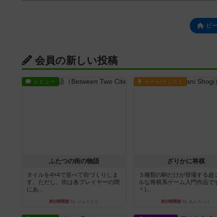
ビ
会員の新しい投稿
レビュー
ルール/インスト
ふたつの街の物語
ざりかに将棋
タイルを4×4で並べて街づくりしま
３種類の駒だけが登場する超
す。ただし、街は各プレイヤーの間
ルな将棋系ゲーム入門作品です
にあ...
＾)...
約1時間前
by ジェイとと
約1時間前
by あんちっく