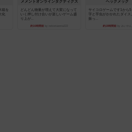
ュ
メメントオンラインタクティクス
ヘックメック
木箱を
どんどん物量が増えて大変になって
サイコロゲームです1から
大化
いく押し付け合いが楽しいゲーム盛
字と芋虫がかかれたダイス
り上が...
振っ...
約16時間前
by nekomanma222
約18時間前
by みいやん