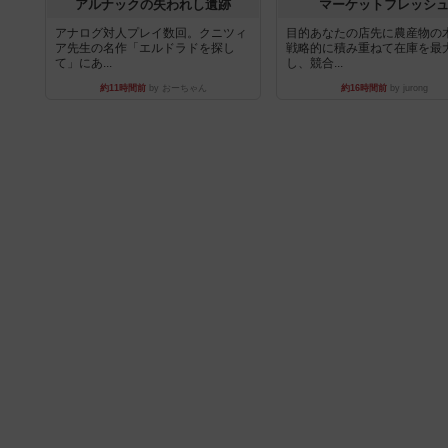
アルナックの失われし遺跡
マーケットフレッシ
アナログ対人プレイ数回。クニツィ
目的あなたの店先に農産物の
ア先生の名作「エルドラドを探し
戦略的に積み重ねて在庫を最
て」にあ...
し、競合...
約11時間前
by おーちゃん
約16時間前
by jurong