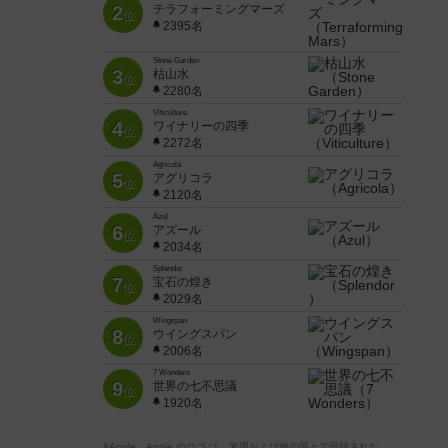
2
テラフォーミングマーズ
位
2395名
Stone Garden
3
枯山水
位
2280名
Viticulture
4
ワイナリーの四季
位
2272名
Agricola
5
アグリコラ
位
2120名
Azul
6
アズール
位
2034名
Splendor
7
宝石の煌き
位
2029名
Wingspan
8
ウイングスパン
位
2006名
7 Wonders
9
世界の七不思議
位
1920名
※Apple、Apple のロゴ は、米国および他の国々で登録された