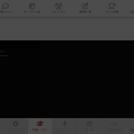
索
新着レビュー
ボードゲーム会
コミュニティ
掲示板一覧
年～
リプレイ
日記
戦略
・コツ
ルール
/インスト
掲示板
拡張/関連
作
次