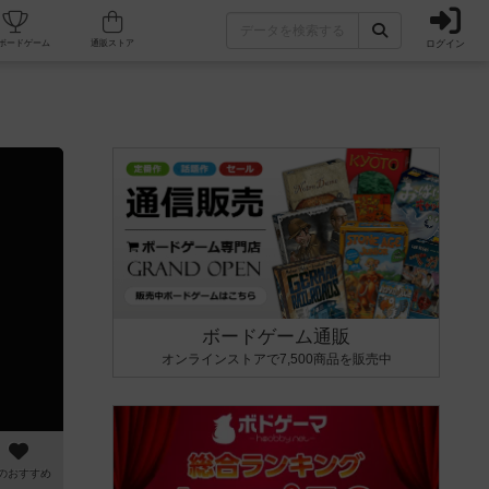
ログイン
カフェ/店舗
人気ボードゲーム
通販ストア
ボードゲーム通販
オンラインストアで7,500商品を販売中
のおすすめ