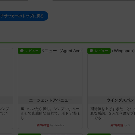
ーチサッカーのトップに戻る
レビュー
レビュー
エージェントアベニュー
ウイングスパン
シンプ
追いついたら勝ち。シンプルな ルー
期待値を上げすぎた、とい
♪(＾
ルとで直感的な 目的で、ボドゲ慣れ
直な感想。２人で何度かプ
し...
こでも...
約2時間前
by daisdice
約2時間前
by S