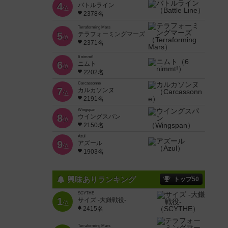
4
バトルライン
位
2378名
Terraforming Mars
5
テラフォーミングマーズ
位
2371名
6 nimmt!
6
ニムト
位
2202名
Carcassonne
7
カルカソンヌ
位
2191名
Wingspan
8
ウイングスパン
位
2150名
Azul
9
アズール
位
1903名
興味ありランキング
トップ50
SCYTHE
1
サイズ -大鎌戦役-
位
2415名
Terraforming Mars