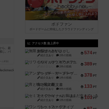
ボドファン
ボードゲームに特化したクラウドファンディング
アクセス数 急上昇中
から、超
無限まちがいさがし
感じ。パ
574
PT
紹介文あり
2件の投稿
ーム家族)
リワイルド：サウスアメリカ
389
PT
紹介文なし
2件の投稿
アンダー・ザ・テーブラー
378
PT
紹介文あり
1件の投稿
宵と暁の呪文書
133
PT
紹介文あり
8件の投稿
セミファイナル ～お前はまだ生きている～
103
PT
紹介文あり
1件の投稿
ワン・トゥ・ファイブ
97