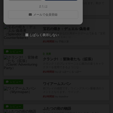
チェスなのに、ほんの10分で終わります。動きで
または
敵のコマの種類が分かれば...
2分前
by くみ
メールで会員登録
レビュー
画像付き
充実
宝石の煌き：デュエル 偽造者
筆者が最も好きな2人用ボードゲームである『宝石
しばらく表示しない
の煌めき デュエル』に、...
約1時間前
by 手動人形
レビュー
充実
クランク! ：冒険者たち（拡張）
クランク！のプレイヤーごとに能力の違うキャラ
クターを使用できるようにな...
約2時間前
by ぽっぽーくるっぽー
レビュー
ワイアームスパン
初プレイの感想です。ウイングスパン履修済のコ
メントとなります。ウイング...
約2時間前
by daisdice
レビュー
ふたつの街の物語