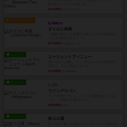
タイルを4×4で並べて街づくりします。ただし、
街は各プレイヤーの間にあ...
約6時間前
by ジェイとと
ルール/インスト
画像付き
ざりかに将棋
３種類の駒だけが登場する超シンプルな将棋系ゲ
ーム入門作品です♪(＾＾)...
約7時間前
by あんちっく
レビュー
エージェントアベニュー
追いついたら勝ち。シンプルなルールと直感的な
目的で、ボドゲ慣れしていな...
約7時間前
by daisdice
レビュー
充実
ウイングスパン
２人で何度かプレイ。ここでも指摘されているよ
うに、一部強力な鳥(カラス...
約8時間前
by S
レビュー
街コロ通
街コロとの違いは初めから二つサイコロを振れる