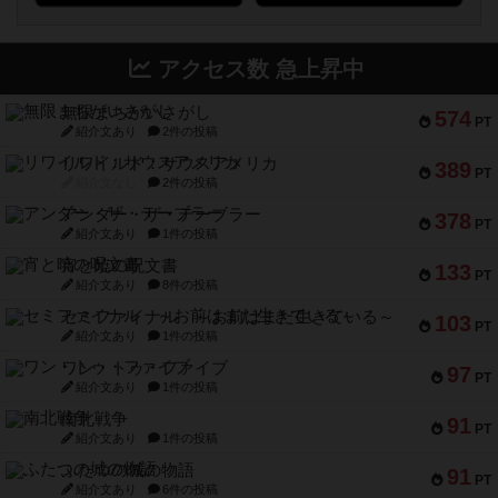
アクセス数 急上昇中
無限まちがいさがし
574
PT
紹介文あり
2件の投稿
リワイルド：サウスアメリカ
389
PT
紹介文なし
2件の投稿
アンダー・ザ・テーブラー
378
PT
紹介文あり
1件の投稿
宵と暁の呪文書
133
PT
紹介文あり
8件の投稿
セミファイナル ～お前はまだ生きている～
103
PT
紹介文あり
1件の投稿
ワン・トゥ・ファイブ
97
PT
紹介文あり
1件の投稿
南北戦争
91
PT
紹介文あり
1件の投稿
ふたつの城の物語
91
PT
紹介文あり
6件の投稿