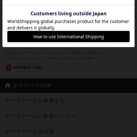
紹介文あり
1件の投稿
Bitter End ブタペスト救出作戦
45
PT
紹介文なし
1件の投稿
ドコジャン
42
PT
紹介文あり
10件の投稿
※Apple、Apple のロゴ は、米国および他の国々で登録されたApple Inc.の商標です。
※App Store は、Apple Inc.のサービスマークです。
※Android は、グーグル インコーポレイテッドの商標または登録商標です。
※Google Play とそのロゴは、Google Inc.の商標または登録商標です。
ボドゲーマTOP
ボードゲームを検索する
ボードゲームの新着レビュー
ボードゲーム会情報