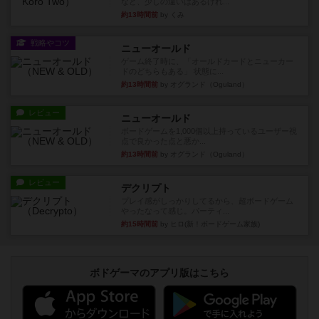
など、少しの違いはあるけれ...
約13時間前
by くみ
戦略やコツ
ニューオールド
ゲーム終了時に、「オールドカードとニューカー
ドのどちらもある」 状態に...
約13時間前
by オグランド（Oguland）
レビュー
ニューオールド
ボードゲームを1,000個以上持っているユーザー視
点で良かった点と悪か...
約13時間前
by オグランド（Oguland）
レビュー
デクリプト
プレイ感がしっかりしてるから、超ボードゲーム
やったなって感じ。パーティ...
約15時間前
by ヒロ(新！ボードゲーム家族)
ボドゲーマのアプリ版はこちら