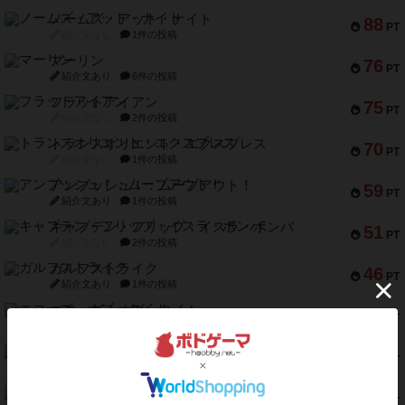
ノームズ・アット・ナイト
88
PT
紹介文なし
1件の投稿
マーリン
76
PT
紹介文あり
6件の投稿
フラットアイアン
75
PT
紹介文なし
2件の投稿
トランスオリエント・エクスプレス
70
PT
紹介文なし
1件の投稿
アンブッシュ！：ムーブアウト！
59
PT
紹介文あり
1件の投稿
キャプテン・フリップ：イスラ・ボンバ
51
PT
紹介文なし
2件の投稿
ガルフストライク
46
PT
紹介文あり
1件の投稿
エコーズ・オブ・タイム
45
PT
紹介文なし
8件の投稿
スカルキング
45
PT
紹介文あり
12件の投稿
海兵隊
45
PT