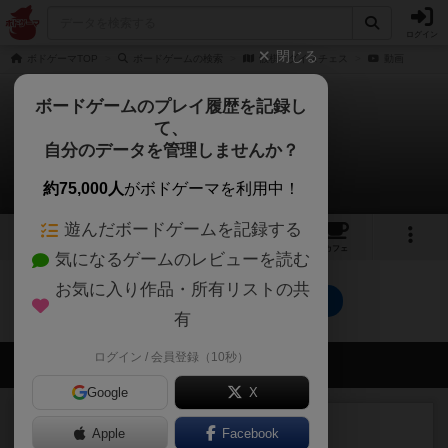
ログイン
閉じる
ボドゲーマTOP
ボードゲームの検索
骰棋 / ダイスチェス
動画
ボードゲームのプレイ履歴を記録し
て、
骰棋 / ダイスチェス
自分のデータを管理しませんか？
0件の動画
約75,000人
がボドゲーマを利用中！
遊んだボードゲームを記録する
1
1
1
トップ
画像
動画
レビュー
カフェ
気になるゲームのレビューを読む
お気に入り作品・所有リストの共
骰棋 / ダイスチェスのトップに戻る
有
ログイン / 会員登録（10秒）
会員の新しい投稿
Google
X
レビュー
画像付き
Apple
Facebook
ダグエイトチェス