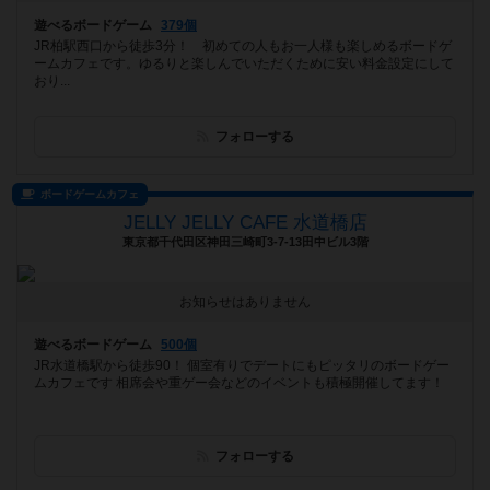
遊べるボードゲーム
379個
JR柏駅西口から徒歩3分！ 初めての人もお一人様も楽しめるボードゲ
ームカフェです。ゆるりと楽しんでいただくために安い料金設定にして
おり...
フォローする
ボードゲームカフェ
JELLY JELLY CAFE 水道橋店
東京都千代田区神田三崎町3-7-13田中ビル3階
お知らせはありません
遊べるボードゲーム
500個
JR水道橋駅から徒歩90！ 個室有りでデートにもピッタリのボードゲー
ムカフェです 相席会や重ゲー会などのイベントも積極開催してます！
フォローする