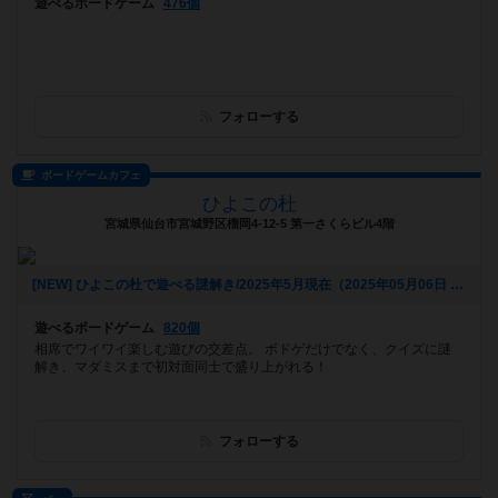
遊べるボードゲーム
476個
フォローする
ボードゲームカフェ
ひよこの杜
宮城県仙台市宮城野区榴岡4-12-5 第一さくらビル4階
[NEW] ひよこの杜で遊べる謎解き/2025年5月現在（2025年05月06日 14時03分）
遊べるボードゲーム
820個
相席でワイワイ楽しむ遊びの交差点。 ボドゲだけでなく、クイズに謎
解き、マダミスまで初対面同士で盛り上がれる！
フォローする