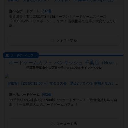
[NEW] 『大きなかぶ』がアークライトゲーム賞2022で佳作をいただきました！！（2022年07月20日 13時29分）
遊べるボードゲーム
737個
滋賀県長浜市に2021年3月3日オープン！ボードゲームスペース
「RESPAWN（リスポーン）」です！ 現実世界で仕事が大変だったり
嫌...
フォローする
ボードゲームカフェ
ボードゲームカフェ バンキッシュ 千葉店（BoardGameCafe VANQUiSH CHIBA）
千葉県千葉市中央区富士見1-9-1みゆきナインビル402
[NEW] 【2/1(火)19:00〜】マダミス会 消えたパンツと空飛ぶサカナ（2022年01月21日 11時18分）
遊べるボードゲーム
582個
JR千葉駅から徒歩3分！500以上のボードゲーム！！飲食物持ち込み自
由！！千葉県最大級のボードゲームカフェ ！
フォローする