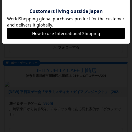
お知らせはありません
遊べるボードゲーム
471個
ゆるりと楽しめるイベントスペースとして不定期にてオープン。 小規
模ながら、多数のゲーム、音響、照明、プロジェクタースクリーンを完
備。...
フォローする
ボードゲームカフェ
JELLY JELLY CAFE 川崎店
神奈川県川崎市川崎区小川町13-21セコロTステージ201
[NEW] 平日重ゲー会「テラミスティカ：ガイアプロジェクト」（2023年01月27日 16時35分）
遊べるボードゲーム
580個
川崎駅東口から徒歩5分。チネチッタ裏にある隠れ家的ボドゲカフェで
す。