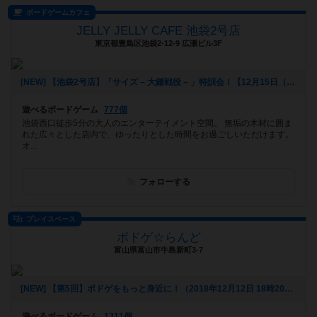
ボードゲームカフェ
JELLY JELLY CAFE 池袋2号店
東京都豊島区池袋2-12-9 広瀬ビル3F
[NEW] 【池袋2号店】「サイズ – 大鎌戦役 – 」特訓会！【12月15日（日）】（2019年11月30日 20時39分）
遊べるボードゲーム
777個
池袋西口徒歩5分の大人のエンターテイメント空間。 無垢の木材に囲ま
れた広々とした店内で、ゆったりとした時間をお過ごしいただけます。
オ...
フォローする
プレイスペース
ボドゲ☆らんど
富山県富山市牛島新町3-7
[NEW] 【第5回】ボドゲをもっと身近に！（2018年12月12日 18時20分）
遊べるボードゲーム
1311個