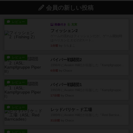
会員の新しい投稿
レビュー
画像付き
充実
フィッシェン2
ゲームの流れはフィッシェンだが、ゲーム開始時
はペリカンとエビの2スート...
1分前
by うらまこ
レビュー
パイパー戦闘団2
1996年にAvalon Hill社が出版した『Kampfgruppe...
6分前
by Chaco
レビュー
パイパー戦闘団1
1993年にAvalon Hill社が出版した『Kampfgruppe...
17分前
by Chaco
レビュー
レッドバリケ－ド工場
1989年にAvalon Hill社が出版した『Red Barrica...
31分前
by Chaco
レビュー