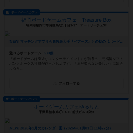
ボードゲームカフェ
福岡ボードゲームカフェ Treasure Box
福岡県福岡市早良区高取1丁目1-17 アートリーチェ3F
[NEW] マッチングアプリ会員数最大手『ペアーズ』との初の【ボードゲームマッチングイベント】開催決定‼️（2026年01月06日 16時43分）
遊べるボードゲーム
639個
『ボードゲームは身近なエンターテイメント』が信条の、元福岡ソフト
バンクホークス社員が作ったお店です。「まだ知らない楽しい」に出会
えるサ...
フォローする
ボードゲームカフェ
ボードゲームカフェゆるりと
千葉県柏市旭町1-4-15 前沢ビル３階B
[NEW] 2026年1月のカレンダー🗓️（2026年01月01日 11時27分）