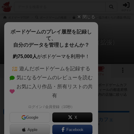
ログイン
閉じる
ボドゲーマTOP
ボードゲームの検索
ディセプション-協力者たちの通販/商品詳
ボードゲームのプレイ履歴を記録し
て、
ディセプション：協力者たち（拡張）
自分のデータを管理しませんか？
37店のカフェ/スペースが提供中
約75,000人
がボドゲーマを利用中！
遊んだボードゲームを記録する
1
1
37
トップ
画像
動画
レビュー
カフェ
気になるゲームのレビューを読む
ディセプション：協力者たち（拡張）で遊ぶことができるボードゲームカフ
お気に入り作品・所有リストの共
ェ・プレイスペースが37店登録されています。公開プロフィールの都道府県
が設定されたアカウントでログインすると、同じ都道府県内の店舗に絞り込
有
むボタンが表示されます。
ログイン / 会員登録（10秒）
ボードゲームカフェ
Google
X
アジトベル 恵比寿のボードゲームカフェ
東京都渋谷区恵比寿1丁目26-17 阿部ビル 4F
Apple
Facebook