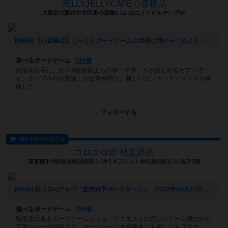
JELLYJELLYCAFE心斎橋店
大阪府大阪市中央区東心斎橋1-12-19エイトビルヂング5F
[NEW] 【心斎橋店】じっくりボードゲームの世界に浸かってみよう！平日重ゲー会【テラフォーミング・マーズ】（2024年08月28日 13時22分）
遊べるボードゲーム
749個
お酒を片手に、約700種類以上ものボードゲームが楽しめるカフェで
す。カップルやお友達、お仕事仲間と、新しいエンターテイメントを体
験して...
フォローする
ボードゲームカフェ
コロコロ堂 秋葉原店
東京都千代田区神田須田町1-14-1 Aフロント神田須田町ビル 地下1階
[NEW] 夜コロinアキバ「空想科学ボードゲーム」（2024年08月22日 18時03分）
遊べるボードゲーム
785個
秋葉原にあるボードゲームカフェ。リクエストに応じたゲーム選びから
丁寧なルール説明まで、ボードゲーム未経験者にも優しいお店です。