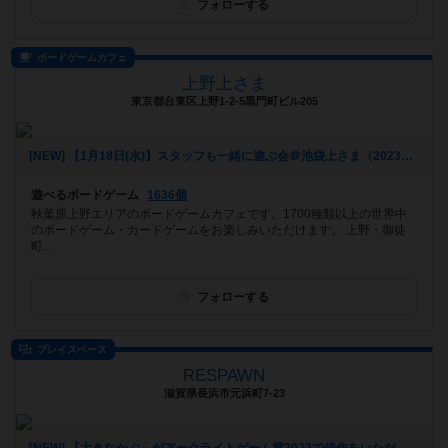
フォローする
ボードゲームカフェ
上野上さま
東京都台東区上野1-2-5黒門町ビル205
[NEW] 【1月18日(水)】スタッフも一緒に遊ぶ会＠池袋上さま（2023年01月09日 23時09分）
遊べるボードゲーム
1636個
秋葉原上野エリアのボードゲームカフェです。1700種類以上の世界中
のボードゲーム・カードゲームをお楽しみいただけます。 上野・御徒
町...
フォローする
プレイスペース
RESPAWN
滋賀県長浜市元浜町7-23