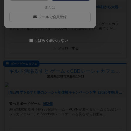
[NEW] 【おすすめボードゲーム】(前編)10周年企画！10年前から大活躍のボードゲーム【#163】をあげました（2026年08月06日 00時03分）
または
メールで会員登録
遊べるボードゲーム
859個
恵比寿駅徒歩8分！平日18～23時、休日13～23時はボードゲームカフ
ェ営業中！相席は予約不要！2,000円～！お気軽に遊びに来てくだ...
しばらく表示しない
フォローする
ボードゲームカフェ
ギルド酒場るすと ゲームｘCBDシーシャカフェバー
愛知県安城市東新町10-11
[NEW] 🌴✨るすと夏のシーシャ初体験キャンペーン✨🌴（2026年06月03日 02時03分）
遊べるボードゲーム
952個
JR安城駅徒歩可！約900個超ゲーム・PCVRが遊べるゲームｘCBDシー
シャカフェバー。e-Sportsやレトロゲームを見ながらお酒を...