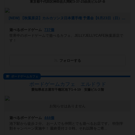
東京都千代田区神田佐久間町3-37-23由良ビル1F-B
[NEW] 【秋葉原店】カルカソンヌ日本選手権 予選会【6月23日（日）】（2024年05月15日 15時55分）
遊べるボードゲーム
737個
世界中のボードゲームで遊べるカフェ、JELLYJELLYCAFE秋葉原店で
す！
フォローする
ボードゲームカフェ
ボードゲームカフェ エルドラド
愛知県名古屋市千種区池下1-4-19 安藤ビル２階
お知らせはありません
遊べるボードゲーム
444個
池下駅から徒歩２分。 お一人でも仲間とでも遊べるお店です。 特別学
割キャンペーン実施中！ 最終受付２０時。それ以降をご希...