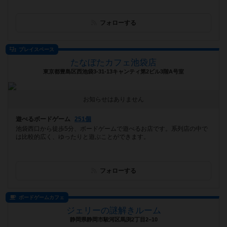
フォローする
プレイスペース
たなぼたカフェ池袋店
東京都豊島区西池袋3-31-13キャンティ第2ビル3階A号室
お知らせはありません
遊べるボードゲーム
251個
池袋西口から徒歩5分、ボードゲームで遊べるお店です。系列店の中で
は比較的広く、ゆったりと遊ぶことができます。
フォローする
ボードゲームカフェ
ジェリーの謎解きルーム
静岡県静岡市駿河区馬渕2丁目2−10