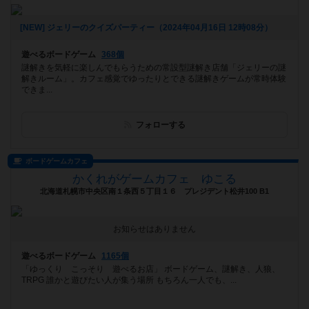
[NEW] ジェリーのクイズパーティー（2024年04月16日 12時08分）
遊べるボードゲーム
368個
謎解きを気軽に楽しんでもらうための常設型謎解き店舗「ジェリーの謎
解きルーム」。カフェ感覚でゆったりとできる謎解きゲームが常時体験
できま...
フォローする
ボードゲームカフェ
かくれがゲームカフェ ゆこる
北海道札幌市中央区南１条西５丁目１６ プレジデント松井100 B1
お知らせはありません
遊べるボードゲーム
1165個
「ゆっくり こっそり 遊べるお店」 ボードゲーム、謎解き、人狼、
TRPG 誰かと遊びたい人が集う場所 もちろん一人でも、...