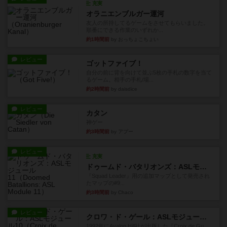
充実
オラニエンブルガー運河
友人の所持してるゲームをさせてもらいました。
順番にできる作業のいずれか...
約1時間前
by おっちょこちょい
レビュー
ゴットファイブ！
自分の前に背を向けて並ぶ5枚の手札の数字を当て
るゲーム。相手の手札/場...
約2時間前
by daisdice
レビュー
カタン
神ゲー
約3時間前
by アプー
レビュー
充実
ドゥームド・バタリオンズ：ASLモジュール11
『Squad Leader』用の追加マップとして発売され
たマップの#9...
約3時間前
by Chaco
レビュー
クロワ・ド・ゲール：ASLモジュール10
1992年にAvalon Hill社が出版した『Croix de Gu...