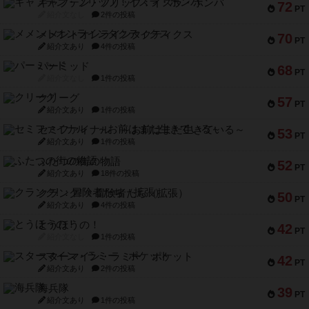
キャプテン・フリップ：イスラ・ボンバ
72
PT
紹介文なし
2件の投稿
メメントオンラインタクティクス
70
PT
紹介文あり
4件の投稿
パーミッド
68
PT
紹介文なし
1件の投稿
クリーグ
57
PT
紹介文あり
1件の投稿
セミファイナル ～お前はまだ生きている～
53
PT
紹介文あり
1件の投稿
ふたつの街の物語
52
PT
紹介文あり
18件の投稿
クランク! ：冒険者たち（拡張）
50
PT
紹介文あり
4件の投稿
とうほうの！
42
PT
紹介文なし
1件の投稿
スターマイン・ラミー ポケット
42
PT
紹介文あり
2件の投稿
海兵隊
39
PT
紹介文あり
1件の投稿