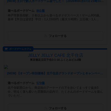
[NEW] 土日で鉄人ボードゲーム会でした！（2026年04月07日 21時31分）
遊べるボードゲーム
861個
神戸市新長田駅。２名以上から遊べるボドゲスペース！ゲーム800越。
基本【平日は貸切】 平日：1人1500円（最大５時間）土日祝：1人...
フォローする
ボードゲームカフェ
JELLY JELLY CAFE 北千住店
東京都足立区千住3-1-16 ふくとみビル2階
[NEW] 【オープン特別価格】北千住店グランドオープンとキャンペーンのご案内（2026年01月09日 14時39分）
遊べるボードゲーム
570個
北千住駅西口から、商店街のアーケードの下を歩いてまっすぐ徒歩5
分。明るく落ち着いた雰囲気の店内で、たくさんのボードゲームを遊ん
でいただ...
フォローする