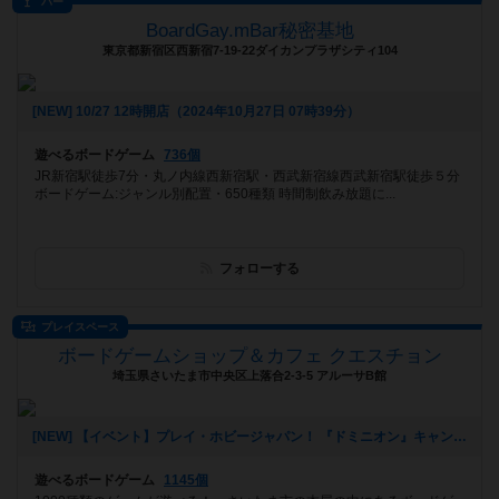
バー
BoardGay.mBar秘密基地
東京都新宿区西新宿7-19-22ダイカンプラザシティ104
[NEW] 10/27 12時開店（2024年10月27日 07時39分）
遊べるボードゲーム
736個
JR新宿駅徒歩7分・丸ノ内線西新宿駅・西武新宿線西武新宿駅徒歩５分
ボードゲーム:ジャンル別配置・650種類 時間制飲み放題に...
フォローする
プレイスペース
ボードゲームショップ＆カフェ クエスチョン
埼玉県さいたま市中央区上落合2-3-5 アルーサB館
[NEW] 【イベント】プレイ・ホビージャパン！ 『ドミニオン』キャンペーン開催！（11/4 追記アリ）（2024年10月24日 21時41分）
遊べるボードゲーム
1145個