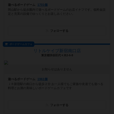
遊べるボードゲーム
1701個
岡山駅から徒歩圏内で遊べるボードゲームのお店イナフです。低料金設
定と充実の設備でゆっくりとお楽しみください。
フォローする
ボードゲームカフェ
リトルケイブ新宿南口店
東京都渋谷区代々木2-6-8
お知らせはありません
遊べるボードゲーム
1961個
ＪＲ新宿駅の南口から徒歩２分 お一人様でもご家族や友達でも遊べる
料理とお酒の美味しいボードゲームカフェです
フォローする