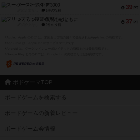
スーパーストア3000
39
PT
紹介文なし
1件の投稿
フリップ７：復讐心とともに
37
PT
紹介文なし
2件の投稿
※Apple、Apple のロゴ は、米国および他の国々で登録されたApple Inc.の商標です。
※App Store は、Apple Inc.のサービスマークです。
※Android は、グーグル インコーポレイテッドの商標または登録商標です。
※Google Play とそのロゴは、Google Inc.の商標または登録商標です。
ボドゲーマTOP
ボードゲームを検索する
ボードゲームの新着レビュー
ボードゲーム会情報