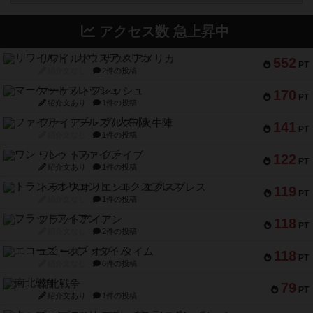
アクセス数 急上昇中
リワイルド：サウスアメリカ
552
PT
紹介文なし
2件の投稿
マーケットフレッシュ
170
PT
紹介文あり
1件の投稿
ファイアー・ブルズ / 火牛陣
141
PT
紹介文なし
1件の投稿
ワン・トゥ・ファイブ
122
PT
紹介文あり
1件の投稿
トランスオリエント・エクスプレス
119
PT
紹介文なし
1件の投稿
フラットアイアン
118
PT
紹介文なし
2件の投稿
エコーズ・オブ・タイム
118
PT
紹介文なし
8件の投稿
南北戦争
79
PT
紹介文あり
1件の投稿