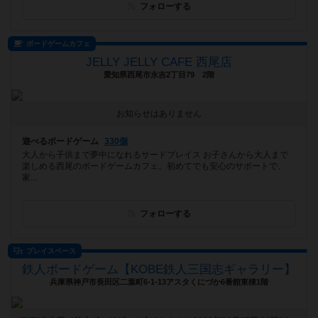
フォローする
ボードゲームカフェ
JELLY JELLY CAFE 西尾店
愛知県西尾市永吉2丁目79 2階
お知らせはありません
遊べるボードゲーム
330個
大人から子供まで夢中になれるサードプレイス お子さんから大人まで
楽しめる西尾のボードゲームカフェ。初めてでも安心のサポートで、
家...
フォローする
プレイスペース
鉄人ボードゲーム【KOBE鉄人三国志ギャラリー】
兵庫県神戸市長田区二葉町6-1-13アスタくにづか6番館東棟1階