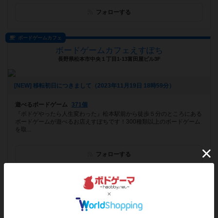
フォローする
ボードゲームカフェ
ボードゲームカフェえすぽち
長野県松本市中央１丁目1-13富田屋ビル3F
[NEW] 移転初日につきまして（2023年11月19日 18時59分）
遊べるボードゲーム
371個
『ボドゲやったら人生変わった』松本駅前から徒歩５分のところにある
ボードゲームが遊べるお店えすぽちです！300種類以上のボードゲーム
を取...
フォローする
プレイスペース
和みイベントスペース旅人
大阪府大阪市西成区北津守４丁目４－４９