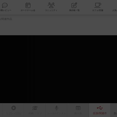
索
新着レビュー
ボードゲーム会
コミュニティ
掲示板一覧
/関連作品
ム
リプレイ
日記
戦略
・コツ
ルール
/インスト
掲示板
拡張/関連
作
次