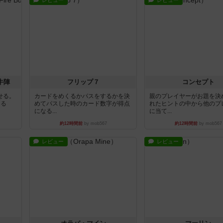
レビュー
レビュー
牛陣
フリップ７
コンセプト
せる。
カードをめくるかパスをするかを決
親のプレイヤーがお題を決
きる
めてパスした時のカード数字が得点
れたヒントの中から他のプ
になる...
に当て...
約12時間前
by mob567
約12時間前
by mob567
レビュー
レビュー