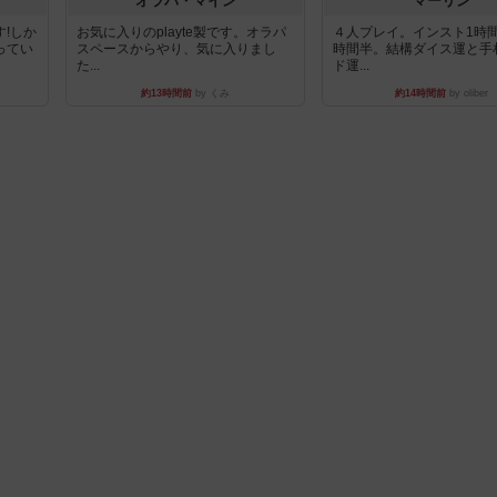
オラパ・マイン
マーリン
!しか
お気に入りのplayte製です。オラパ
４人プレイ。インスト1時
ってい
スペースからやり、気に入りまし
時間半。結構ダイス運と手
た...
ド運...
約13時間前
by くみ
約14時間前
by oliber