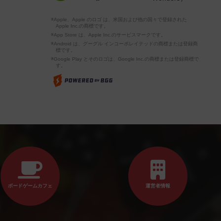
※Apple、Apple のロゴ は、米国および他の国々で登録された
Apple Inc.の商標です。
※App Store は、Apple Inc.のサービスマークです。
※Android は、グーグル インコーポレイテッドの商標または登録商
標です。
※Google Play とそのロゴは、Google Inc.の商標または登録商標で
す。
ボードゲームカフェ
運営者情報