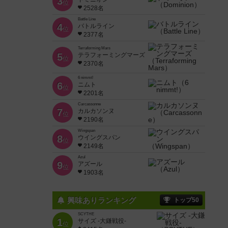
3
位
2528名
Battle Line
4
バトルライン
位
2377名
Terraforming Mars
5
テラフォーミングマーズ
位
2370名
6 nimmt!
6
ニムト
位
2201名
Carcassonne
7
カルカソンヌ
位
2190名
Wingspan
8
ウイングスパン
位
2149名
Azul
9
アズール
位
1903名
興味ありランキング
トップ50
SCYTHE
1
サイズ -大鎌戦役-
位