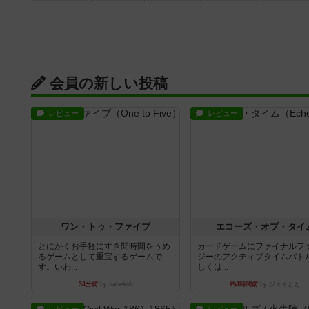
会員の新しい投稿
レビュー
レビュー
ワン・トゥ・ファイブ
エコーズ・オブ・タイ
とにかくお手軽にすき間時間をうめ
カードゲームにファイナルフ
るゲームとして重宝するゲームで
ジーのアクティブタイムバト
す。いわ...
しくは...
34分前
by nabekoh
約4時間前
by ジェイとと