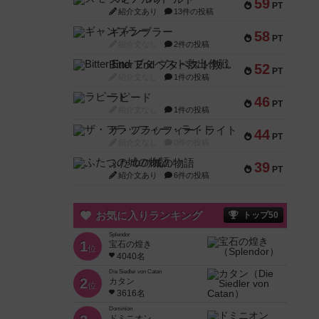
59
PT
紹介文あり
13件の投稿
ギャンブラー
58
PT
紹介文なし
2件の投稿
Bitter End ブタペスト救出作戦
52
PT
紹介文なし
1件の投稿
ラピード
46
PT
紹介文なし
1件の投稿
ザ・フラッフィー・ライト
44
PT
紹介文なし
0件の投稿
ふたつの城の物語
39
PT
紹介文あり
6件の投稿
お気に入りランキング
トップ50
Splendor
1
宝石の煌き
位
4040名
Die Siedler von Catan
2
カタン
位
3616名
Dominion
ドミニオン