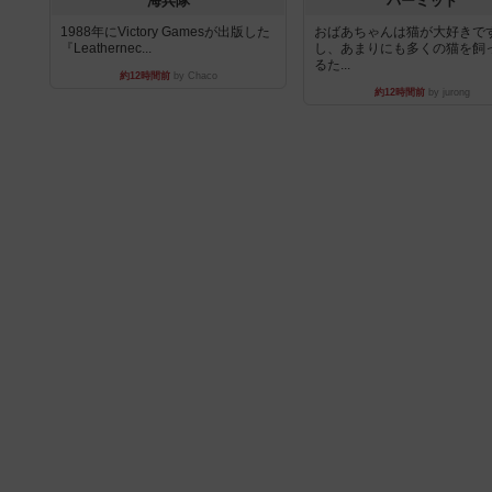
海兵隊
パーミッド
1988年にVictory Gamesが出版した
おばあちゃんは猫が大好きです
『Leathernec...
し、あまりにも多くの猫を飼
るた...
約12時間前
by Chaco
約12時間前
by jurong