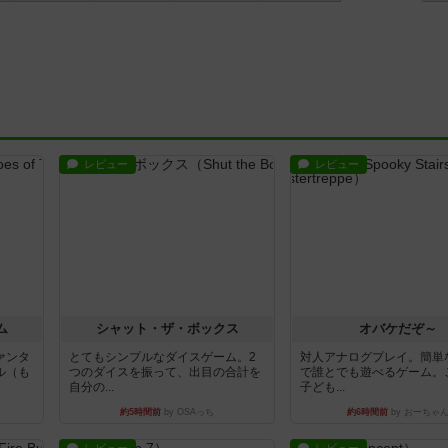
レビュー
レビュー
ム
シャット・ザ・ボックス
オバケだぞ～
ァンタ
とてもシンプルなダイスゲーム。2
対人アナログプレイ。簡単
ル（も
つのダイスを振って、出目の合計を
で誰とでも遊べるゲーム。
自分の...
子ども...
約5時間前
by OSAっち
約6時間前
by おーちゃ