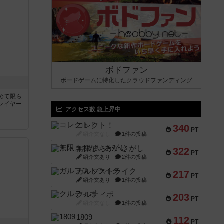
ボドファン
ボードゲームに特化したクラウドファンディング
めて限ら
レイヤー
アクセス数 急上昇中
コレクト！
340
PT
紹介文なし
1件の投稿
無限まちがいさがし
322
PT
紹介文あり
2件の投稿
ガルフストライク
217
PT
紹介文あり
1件の投稿
クルティボ
203
PT
紹介文なし
1件の投稿
1809
112
PT