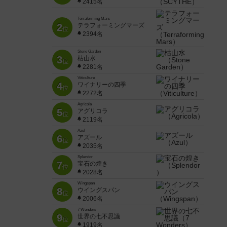
2415名
Terraforming Mars
2
テラフォーミングマーズ
位
2394名
Stone Garden
3
枯山水
位
2281名
Viticulture
4
ワイナリーの四季
位
2272名
Agricola
5
アグリコラ
位
2119名
Azul
6
アズール
位
2035名
Splendor
7
宝石の煌き
位
2028名
Wingspan
8
ウイングスパン
位
2006名
7 Wonders
9
世界の七不思議
位
1919名