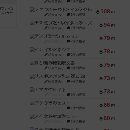
紹介文あり
1件の投稿
間プレイ2
ファースト・イン・フライト
108
PT
札のカー
紹介文あり
3件の投稿
モズビ－ズ・レイダ－ズ
94
PT
紹介文あり
1件の投稿
テンプテーション
79
PT
紹介文なし
2件の投稿
インドネシア
78
PT
紹介文あり
2件の投稿
宵と暁の呪文書
75
PT
紹介文あり
8件の投稿
リスボン・トラム 28
73
PT
紹介文あり
9件の投稿
アマナイト
73
PT
紹介文なし
1件の投稿
ブラヴェスト
66
PT
紹介文なし
1件の投稿
スペクタキュラー
60
PT
紹介文なし
1件の投稿
スモールワールド