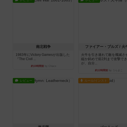
レビュー
レビュー
南北戦争
ファイアー・ブルズ / 火
1983年にVictory Gamesが出版した
火牛を引き連れて敵を殲滅さ
『The Civil ...
縦か斜めで前2列まで攻撃で
が、自分...
約10時間前
by Chaco
約12時間前
by うらまこ
レビュー
ルール/インスト