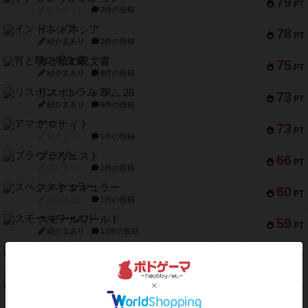
79
PT
紹介文なし
2件の投稿
インドネシア
78
PT
紹介文あり
2件の投稿
宵と暁の呪文書
75
PT
紹介文あり
8件の投稿
リスボン・トラム 28
73
PT
紹介文あり
9件の投稿
アマナイト
73
PT
紹介文なし
1件の投稿
ブラヴェスト
66
PT
紹介文なし
1件の投稿
スペクタキュラー
60
PT
紹介文なし
1件の投稿
スモールワールド
59
PT
紹介文あり
13件の投稿
ギャンブラー
58
PT
紹介文なし
2件の投稿
Bitter End ブタペスト救出作戦
52
PT
紹介文なし
1件の投稿