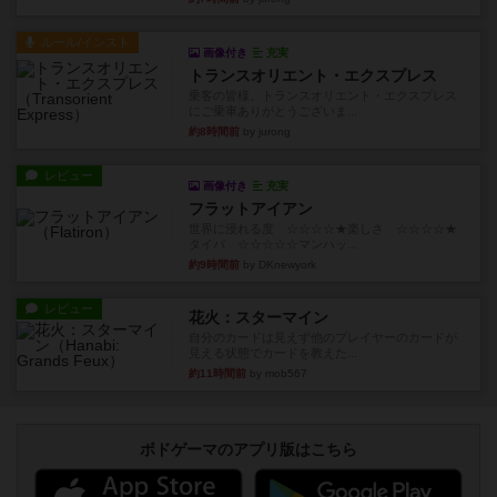
ルール/インスト
画像付き
充実
トランスオリエント・エクスプレス
乗客の皆様、トランスオリエント・エクスプレス
にご乗車ありがとうございま...
約8時間前
by jurong
レビュー
画像付き
充実
フラットアイアン
世界に浸れる度 ☆☆☆☆★楽しさ ☆☆☆☆★
タイパ ☆☆☆☆☆マンハッ...
約9時間前
by DKnewyork
レビュー
花火：スターマイン
自分のカードは見えず他のプレイヤーのカードが
見える状態でカードを教えた...
約11時間前
by mob567
ボドゲーマのアプリ版はこちら