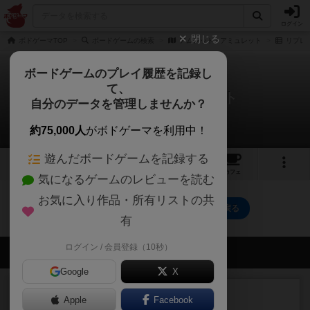
ログイン
閉じる
ボドゲーマTOP
ボードゲームの検索
アムレット / アミュレット
リプレ
ボードゲームのプレイ履歴を記録し
て、
アムレット / アミュレット
自分のデータを管理しませんか？
0件のリプレイ日記
約75,000人
がボドゲーマを利用中！
遊んだボードゲームを記録する
1
1
2
トップ
画像
動画
レビュー
カフェ
気になるゲームのレビューを読む
お気に入り作品・所有リストの共
アムレット / アミュレットのトップに戻る
有
ログイン / 会員登録（10秒）
会員の新しい投稿
Google
X
ルール/インスト
画像付き
充実
Apple
Facebook
マーケットフレッシュ