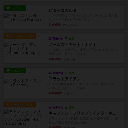
レビュー
ピタッコカルタ
ボドゲ相席会でプレイしましたひらがなが書かれ
たカードを2枚まで手をつけ...
約3時間前
by みいやん
ルール/インスト
画像付き
充実
ノームズ・アット・ナイト
ベネボレンス女王は、忠実な臣民を称えるための
祝宴を開こうとしています。...
約4時間前
by jurong
レビュー
画像付き
充実
フラットアイアン
1~2人に限定された、エンジンビルド系のシステ
ム選んだ企業ボードに街で...
約4時間前
by あくり
ルール/インスト
画像付き
充実
キャプテン・フリップ：イスラ・ボンバ
イスラ・ボンバを探しに出航!潜水艦を装備し、あ
なたの乗組員を監獄から解...
約7時間前
by jurong