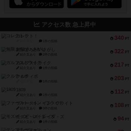
アクセス数 急上昇中
コレクト！
340
PT
紹介文なし
1件の投稿
無限まちがいさがし
322
PT
紹介文あり
2件の投稿
ガルフストライク
217
PT
紹介文あり
1件の投稿
クルティボ
203
PT
紹介文なし
1件の投稿
1809
112
PT
紹介文あり
1件の投稿
ファースト・イン・フライト
108
PT
紹介文あり
3件の投稿
モズビ－ズ・レイダ－ズ
94
PT
紹介文あり
1件の投稿
テンプテーション