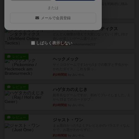
目的あなたの店先に農産物の木箱を戦略的に積み
または
重ねて在庫を最大化し、競合...
27分前
by jurong
メールで会員登録
レビュー
メメントオンラインタクティクス
どんどん物量が増えて大変になっていく押し付け
合いが楽しいゲーム盛り上が...
しばらく表示しない
約1時間前
by nekomanma222
レビュー
ヘックメック
サイコロゲームです1から5までの数字と芋虫がか
かれたダイス。これを振っ...
約2時間前
by みいやん
レビュー
ハゲタカのえじき
超有名なゲームですが、初めてプレイしました。1
から15までのカードがプ...
約3時間前
by みいやん
レビュー
ジャスト・ワン
まぁ面白かった‼️よくテレビとかのバラエティなん
かで、お題がわからずに...
約3時間前
by みいやん