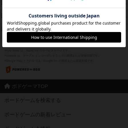
ラピード
46
PT
紹介文なし
1件の投稿
ザ・フラッフィー・ライト
44
PT
紹介文なし
0件の投稿
ふたつの城の物語
39
PT
紹介文あり
6件の投稿
※Apple、Apple のロゴ は、米国および他の国々で登録されたApple Inc.の商標です。
※App Store は、Apple Inc.のサービスマークです。
※Android は、グーグル インコーポレイテッドの商標または登録商標です。
※Google Play とそのロゴは、Google Inc.の商標または登録商標です。
ボドゲーマTOP
ボードゲームを検索する
ボードゲームの新着レビュー