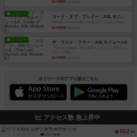
約4時間前
by Chaco
レビュー
コード・オブ・ブシドー：ASLモジュール8
1991年にAvalon Hill社が出版した『Code of Bus...
約4時間前
by Chaco
レビュー
ザ・ラスト・フラー：ASLモジュール6
『Squad Leader』用の追加マップとして発売され
たマップ#11...
約4時間前
by Chaco
ボドゲーマのアプリ版はこちら
アクセス数 急上昇中
リワイルド：サウスアメリカ
552
PT
紹介文なし
2件の投稿