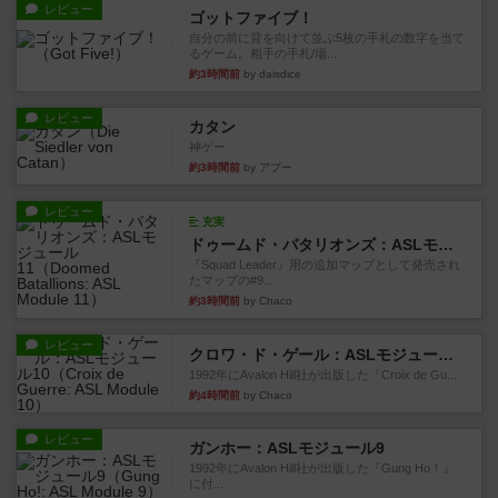
レビュー
ゴットファイブ！
自分の前に背を向けて並ぶ5枚の手札の数字を当て
るゲーム。相手の手札/場...
約3時間前
by daisdice
レビュー
カタン
神ゲー
約3時間前
by アプー
レビュー
充実
ドゥームド・バタリオンズ：ASLモジュール11
『Squad Leader』用の追加マップとして発売され
たマップの#9...
約3時間前
by Chaco
レビュー
クロワ・ド・ゲール：ASLモジュール10
1992年にAvalon Hill社が出版した『Croix de Gu...
約4時間前
by Chaco
レビュー
ガンホー：ASLモジュール9
1992年にAvalon Hill社が出版した『Gung Ho！』
に付...