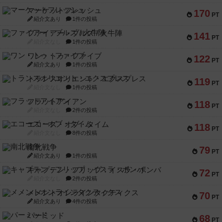
マーケットフレッシュ
170
PT
紹介文あり
1件の投稿
ファイアー・ブルズ / 火牛陣
141
PT
紹介文なし
1件の投稿
ワン・トゥ・ファイブ
122
PT
紹介文あり
1件の投稿
トランスオリエント・エクスプレス
119
PT
紹介文なし
1件の投稿
フラットアイアン
118
PT
紹介文なし
2件の投稿
エコーズ・オブ・タイム
118
PT
紹介文なし
8件の投稿
南北戦争
79
PT
紹介文あり
1件の投稿
キャプテン・フリップ：イスラ・ボンバ
72
PT
紹介文なし
2件の投稿
メメントオンラインタクティクス
70
PT
紹介文あり
4件の投稿
パーミッド
68
PT