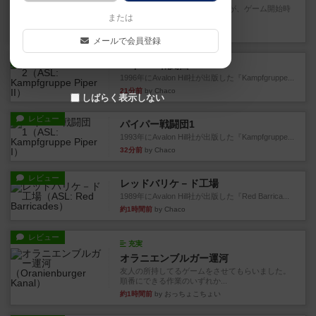
ゲームの流れはフィッシェンだが、ゲーム開始時
または
はペリカンとエビの2スート...
16分前
by うらまこ
メールで会員登録
レビュー
パイパー戦闘団2
1996年にAvalon Hill社が出版した『Kampfgruppe...
21分前
by Chaco
しばらく表示しない
レビュー
パイパー戦闘団1
1993年にAvalon Hill社が出版した『Kampfgruppe...
32分前
by Chaco
レビュー
レッドバリケ－ド工場
1989年にAvalon Hill社が出版した『Red Barrica...
約1時間前
by Chaco
レビュー
充実
オラニエンブルガー運河
友人の所持してるゲームをさせてもらいました。
順番にできる作業のいずれか...
約1時間前
by おっちょこちょい