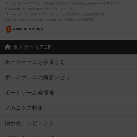
※Apple、Apple のロゴ は、米国および他の国々で登録されたApple Inc.の商標です。
※App Store は、Apple Inc.のサービスマークです。
※Android は、グーグル インコーポレイテッドの商標または登録商標です。
※Google Play とそのロゴは、Google Inc.の商標または登録商標です。
ボドゲーマTOP
ボードゲームを検索する
ボードゲームの新着レビュー
ボードゲーム会情報
メカニクス特集
掲示板・トピックス