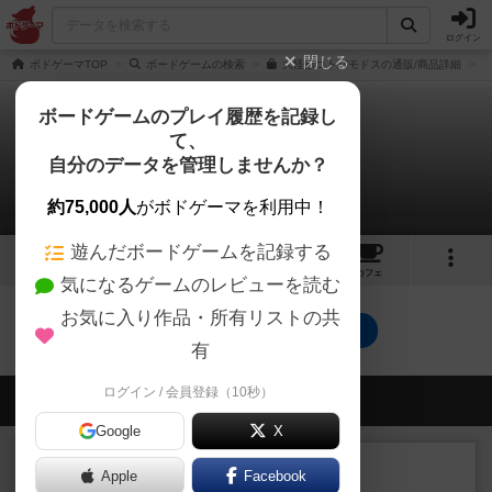
ログイン
閉じる
ボドゲーマTOP
ボードゲームの検索
大怪獣コトバモドスの通販/商品詳細
ボードゲームのプレイ履歴を記録し
て、
大怪獣コトバモドス
自分のデータを管理しませんか？
0件の動画
約75,000人
がボドゲーマを利用中！
遊んだボードゲームを記録する
3
5
24
トップ
画像
動画
レビュー
カフェ
気になるゲームのレビューを読む
お気に入り作品・所有リストの共
大怪獣コトバモドスのトップに戻る
有
ログイン / 会員登録（10秒）
会員の新しい投稿
Google
X
レビュー
画像付き
充実
Apple
Facebook
フィッシェン2