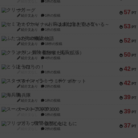
紹介文なし
1件の投稿
クリーグ
57
PT
紹介文あり
1件の投稿
セミファイナル ～お前はまだ生きている～
53
PT
紹介文あり
1件の投稿
ふたつの街の物語
52
PT
紹介文あり
18件の投稿
クランク! ：冒険者たち（拡張）
50
PT
紹介文あり
4件の投稿
とうほうの！
42
PT
紹介文なし
1件の投稿
スターマイン・ラミー ポケット
42
PT
紹介文あり
2件の投稿
海兵隊
39
PT
紹介文あり
1件の投稿
スーパーストア3000
39
PT
紹介文なし
1件の投稿
フリップ７：復讐心とともに
37
PT
紹介文なし
2件の投稿