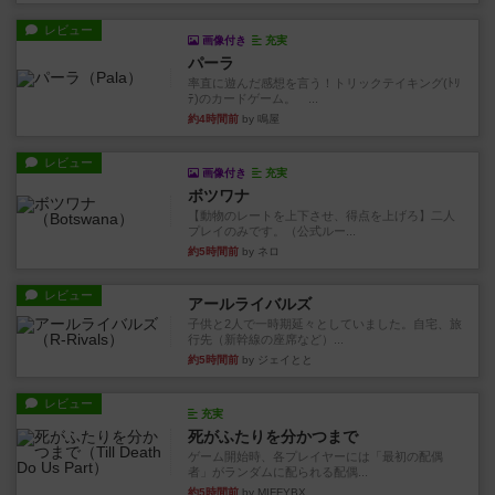
レビュー
画像付き
充実
パーラ
率直に遊んだ感想を言う！トリックテイキング(ﾄﾘ
ﾃ)のカードゲーム。 ...
約4時間前
by 鳴屋
レビュー
画像付き
充実
ボツワナ
【動物のレートを上下させ、得点を上げろ】二人
プレイのみです。（公式ルー...
約5時間前
by ネロ
レビュー
アールライバルズ
子供と2人で一時期延々としていました。自宅、旅
行先（新幹線の座席など）...
約5時間前
by ジェイとと
レビュー
充実
死がふたりを分かつまで
ゲーム開始時、各プレイヤーには「最初の配偶
者」がランダムに配られる配偶...
約5時間前
by MIFFYBX