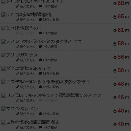
クロス・オブ・アイアン
68
PT
紹介文あり
3件の投稿
ふたつの街の物語
65
PT
紹介文あり
18件の投稿
とうほうの！
61
PT
紹介文なし
1件の投稿
メメントオンラインタクティクス
58
PT
紹介文あり
4件の投稿
ブリックス
56
PT
紹介文あり
4件の投稿
ダグエイトチェス
50
PT
紹介文あり
11件の投稿
アズール：シントラのステンドグラス
48
PT
紹介文あり
18件の投稿
ロシアン・キャンペーン：第5版デラックス
46
PT
紹介文あり
0件の投稿
マスクメン
40
PT
紹介文あり
16件の投稿
世界の七不思議：都市
40
PT
紹介文あり
3件の投稿