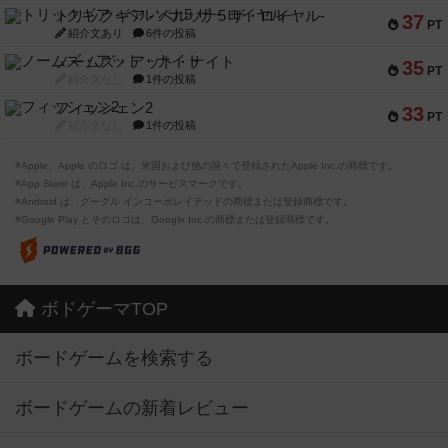
トリックギア - ペルソナ5 ザ・ロイヤル-
37
PT
紹介文あり
6件の投稿
ノームズ・アット・ナイト
35
PT
紹介文なし
1件の投稿
フィッシェン2
33
PT
紹介文なし
1件の投稿
※Apple、Apple のロゴ は、米国および他の国々で登録されたApple Inc.の商標です。
※App Store は、Apple Inc.のサービスマークです。
※Android は、グーグル インコーポレイテッドの商標または登録商標です。
※Google Play とそのロゴは、Google Inc.の商標または登録商標です。
ボドゲーマTOP
ボードゲームを検索する
ボードゲームの新着レビュー