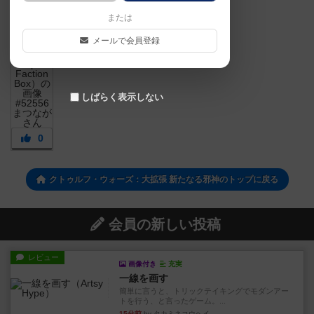
または
メールで会員登録
しばらく表示しない
0
クトゥルフ・ウォーズ：大拡張 新たなる邪神のトップに戻る
会員の新しい投稿
レビュー
画像付き
充実
一線を画す
簡単に言うと、トリックテイキングでモダンアー
トを行う、と言ったゲーム。...
15分前
by タカミネコウヘイ