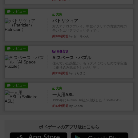
レビュー
充実
パトリツィア
対人アナログプレイ。中世イタリアの貴族の権力
争いをエリアマジョリティで...
約10時間前
by おーちゃん
レビュー
画像付き
AIスペース・パズル
住んでいた惑星が、もうダメになったので宇宙船
に乗り込み脱出をしたが、宇...
約11時間前
by うらまこ
レビュー
充実
一人用ASL
1995年にAvalon Hill社が出版した『Solitair AS...
約12時間前
by Chaco
ボドゲーマのアプリ版はこちら