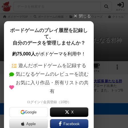
ログイン
閉じる
ボドゲーマTOP
ボードゲームの検索
クトゥルフ・ウォーズ
クトゥルフ・
ボードゲームのプレイ履歴を記録し
て、
クトゥルフ・ウォーズ：大拡張 新たなる邪神
自分のデータを管理しませんか？
1件の画像
約75,000人
がボドゲーマを利用中！
遊んだボードゲームを記録する
1
1
25
トップ
画像
動画
レビュー
カフェ
気になるゲームのレビューを読む
ボドゲーマにログインすると、
「クトゥルフ・ウォーズ：大拡張 新たなる邪
お気に入り作品・所有リストの共
神（Cthulhu Wars: Super Faction Box）」
の画像をアップロード出来た
り、他のユーザーの投稿画像に評価を付けることができます。また、トップ6
有
の画像は様々なページで表示されます。
ログイン / 会員登録（10秒）
トップに表示される画像
Google
X
まつなが
Apple
Facebook