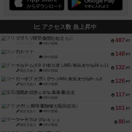
アクセス数 急上昇中
フリップ７：復讐心とともに
487
PT
紹介文なし
2件の投稿
コンテナ
148
PT
紹介文なし
1件の投稿
ドゥームド・バタリオンズ：ASLモジュール11
132
PT
紹介文あり
1件の投稿
コード・オブ・ブシドー：ASLモジュール8
126
PT
紹介文あり
1件の投稿
宝石の煌き：デュエル 偽造者
117
PT
紹介文なし
1件の投稿
クランク! ：冒険者たち（拡張）
101
PT
紹介文あり
4件の投稿
マーケットフレッシュ
80
PT
紹介文あり
1件の投稿