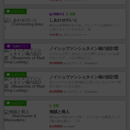
レビュー
画像付き
充実
しあわせのいと
舞台は全寮制の女子高。プレイヤーは探偵サイド
と犯人サイドに分かれて、探...
39分前
by タカミネコウヘイ
戦略やコツ
ノイシュヴァンシュタイン城の設計図
どうにも上手くあれもこれも満たせるようには置
けないので、入口の除去と入...
約2時間前
by オグランド（Oguland）
レビュー
ノイシュヴァンシュタイン城の設計図
ボードゲームを1,000個以上持っているユーザー視
点で良かった点と悪か...
約2時間前
by オグランド（Oguland）
レビュー
充実
海賊と商人
舞台は17世紀カリブ海！ プレイヤーは船長として
1隻の船を駆り・・17...
約2時間前
by yuishi