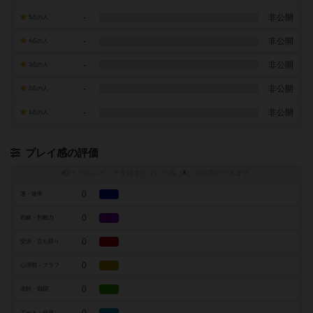
-
非公開
5点の人
-
非公開
4点の人
-
非公開
3点の人
-
非公開
2点の人
-
非公開
1点の人
プレイ感の評価
トグルスイッチを押すとプレイ感（
※
）の投票ができます
0
運・確率
0
戦略・判断力
0
交渉・立ち回り
0
心理戦・ブラフ
0
攻防・戦闘
アート・外見