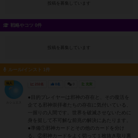
投稿を募集しています
戦略やコツ 0件
投稿を募集しています
ルール/インスト 1件
仙人
232名
0名
0
充実
●目的プレイヤーは邪神の存在と、その復活を
ルシュエス
企てる邪神崇拝者たちの存在に気付いている、
一握りの人間です。世界を破滅させないために
身を挺して不可解な前兆の解決にあたります。
●準備①邪神カードとその他のカードを分け
る。②邪神カードをよく切って１枚抜き取り裏