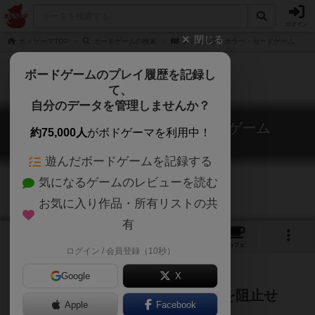
ログイン
閉じる
ボドゲーマTOP
ボードゲームの検索
クトゥルフ・ホラー・カードゲーム
ボードゲームのプレイ履歴を記録し
て、
自分のデータを管理しませんか？
クトゥルフ・ホラー・カードゲーム
約75,000人
がボドゲーマを利用中！
Cthulhu Horror Card Game
遊んだボードゲームを記録する
気になるゲームのレビューを読む
お気に入り作品・所有リストの共
有
1
1
トップ
画像
動画
レビュー
カフェ
ログイン / 会員登録（10秒）
Google
X
アーカムに蔓延る邪神復活の陰謀を阻止せ
Apple
Facebook
よ！