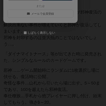
または
プレイヤーは探索者となり、邪教徒達が邪神復活の
メールで会員登録
ために引き起こす怪事を解決します。
解決出来ない事件が増えていくと邪神が復活してし
まいます。
しばらく表示しない
邪神を封印するのは並大抵のことではないでしょ
う…。
「ダイナマイトナース」等が出てきた時に発売され
た、シンプルなルールのカードゲームです。
邪神……ゲーム開始時にランダムに1枚選択し場に
伏せる。復活時に公開。
奇怪な事件…山札から引いたら場に出す。5～50ま
であり、100を越えたら邪神復活。
奉仕種族…手札から他プレイヤーに押し付け、始末
してもらう。強さ6～20。