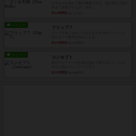
火牛を引き連れて敵を殲滅させる。縦か斜めで前2
列まで攻撃できるが、自分...
約18時間前
by うらまこ
レビュー
フリップ７
カードをめくるかパスをするかを決めてパスした
時のカード数字が得点になる...
約18時間前
by mob567
レビュー
コンセプト
親のプレイヤーがお題を決めて限られたヒントの
中から他のプレイヤーに当て...
約18時間前
by mob567