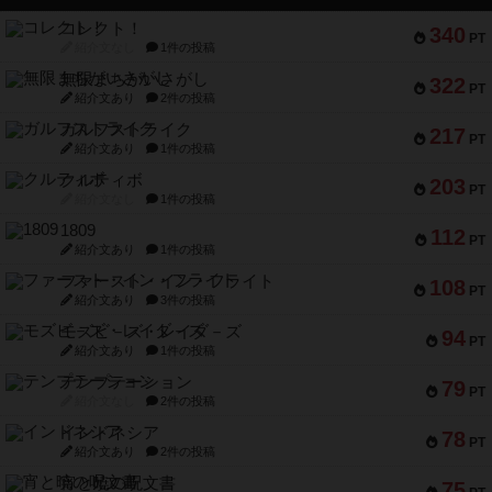
コレクト！
340
PT
紹介文なし
1件の投稿
無限まちがいさがし
322
PT
紹介文あり
2件の投稿
ガルフストライク
217
PT
紹介文あり
1件の投稿
クルティボ
203
PT
紹介文なし
1件の投稿
1809
112
PT
紹介文あり
1件の投稿
ファースト・イン・フライト
108
PT
紹介文あり
3件の投稿
モズビ－ズ・レイダ－ズ
94
PT
紹介文あり
1件の投稿
テンプテーション
79
PT
紹介文なし
2件の投稿
インドネシア
78
PT
紹介文あり
2件の投稿
宵と暁の呪文書
75