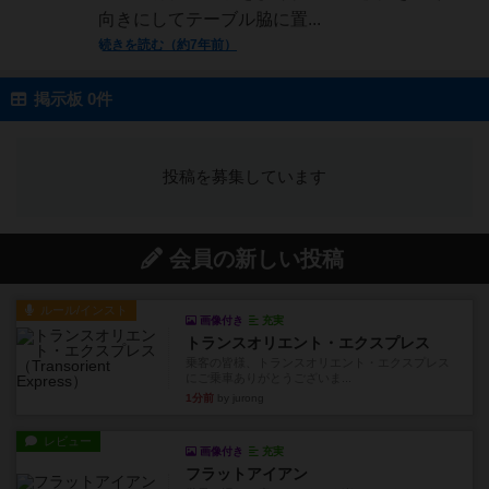
向きにしてテーブル脇に置...
続きを読む（約7年前）
掲示板 0件
投稿を募集しています
会員の新しい投稿
ルール/インスト
画像付き
充実
トランスオリエント・エクスプレス
乗客の皆様、トランスオリエント・エクスプレス
にご乗車ありがとうございま...
1分前
by jurong
レビュー
画像付き
充実
フラットアイアン