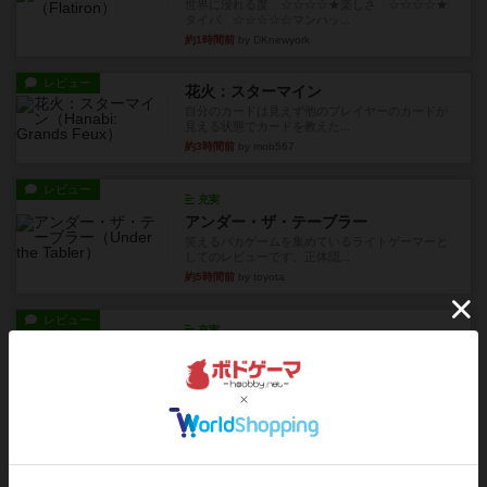
世界に浸れる度 ☆☆☆☆★楽しさ ☆☆☆☆★
タイパ ☆☆☆☆☆マンハッ...
約1時間前
by DKnewyork
レビュー
花火：スターマイン
自分のカードは見えず他のプレイヤーのカードが
見える状態でカードを教えた...
約3時間前
by mob567
レビュー
充実
アンダー・ザ・テーブラー
笑えるバカゲームを集めているライトゲーマーと
してのレビューです。正体隠...
約5時間前
by toyota
レビュー
充実
ワン・トゥ・ファイブ
とにかくお手軽にすき間時間をうめるゲームとし
て重宝するゲームです。いわ...
約7時間前
by nabekoh
レビュー
充実
エコーズ・オブ・タイム