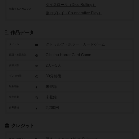
ダイスロール（Dice Rolling）
頻出するメカニクス
協力プレイ（Co-operative Play）
作品データ
クトゥルフ・ホラー・カードゲーム
タイトル
Cthulhu Horror Card Game
原題・英題表記
2人～5人
参加人数
30分前後
プレイ時間
未登録
対象年齢
未登録
発売時期
2,200円
参考価格
クレジット
ゲームデザイン