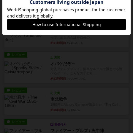
カードゲームにファイナルファンタジーのアクテ
ィブタイムバトル（もしくは...
約11時間前
by ジェイとと
レビュー
シャット・ザ・ボックス
とてもシンプルなダイスゲーム。2つのダイスを振
って、出目の合計を自分の...
約11時間前
by OSAっち
レビュー
充実
オバケだぞ～
対人アナログプレイ。簡単なルールで誰とでも遊
べるゲーム。こんなの子ども...
約12時間前
by おーちゃん
レビュー
充実
南北戦争
1983年にVictory Gamesが出版した『The Civil ...
約16時間前
by Chaco
レビュー
画像付き
ファイアー・ブルズ / 火牛陣