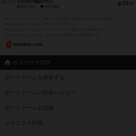
ふたつの城の物語
39
PT
紹介文あり
6件の投稿
※Apple、Apple のロゴ は、米国および他の国々で登録されたApple Inc.の商標です。
※App Store は、Apple Inc.のサービスマークです。
※Android は、グーグル インコーポレイテッドの商標または登録商標です。
※Google Play とそのロゴは、Google Inc.の商標または登録商標です。
ボドゲーマTOP
ボードゲームを検索する
ボードゲームの新着レビュー
ボードゲーム会情報
メカニクス特集