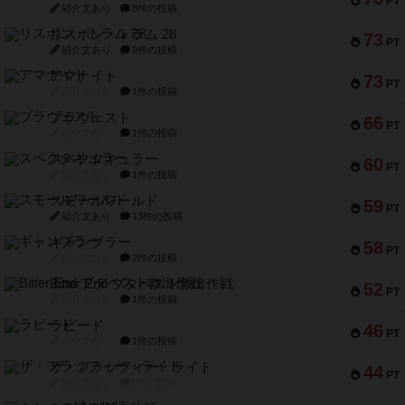
PT
紹介文あり
8件の投稿
リスボン・トラム 28
73
PT
紹介文あり
9件の投稿
アマナイト
73
PT
紹介文なし
1件の投稿
ブラヴェスト
66
PT
紹介文なし
1件の投稿
スペクタキュラー
60
PT
紹介文なし
1件の投稿
スモールワールド
59
PT
紹介文あり
13件の投稿
ギャンブラー
58
PT
紹介文なし
2件の投稿
Bitter End ブタペスト救出作戦
52
PT
紹介文なし
1件の投稿
ラピード
46
PT
紹介文なし
1件の投稿
ザ・フラッフィー・ライト
44
PT
紹介文なし
0件の投稿