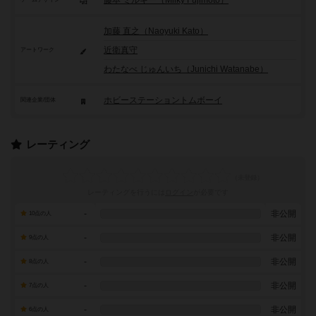
藤本 ミルキー（Milky Fujimoto）
加藤 直之（Naoyuki Kato）
近衛真守
アートワーク
わたなべ じゅんいち（Junichi Watanabe）
ホビーステーショントムボーイ
関連企業/団体
レーティング
レーティングを行うには
ログイン
が必要です
-
非公開
10点の人
-
非公開
9点の人
-
非公開
8点の人
-
非公開
7点の人
-
非公開
6点の人