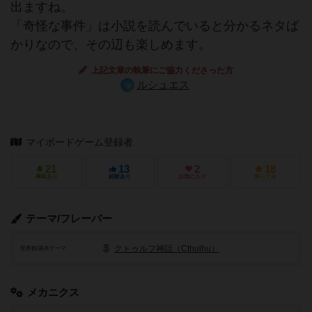
出ますね。
「奇怪な事件」は小説を読んでいると分かるネタば
かりなので、その辺も楽しめます。
上記文章の執筆にご協力くださった方
ルシュエス
マイボードゲーム登録者
21
13
2
18
興味あり
経験あり
お気に入り
持ってる
テーマ/フレーバー
クトゥルフ神話（Cthulhu）
世界観/基本テーマ
メカニクス