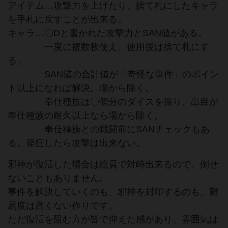
アイテム…攻撃力を上げたり、捨て札にしたキャラ
を手札に戻すことが出来る。
キャラ…〇Dと書かれた攻撃力とSAN値がある。
一度に複数枚使え、使用後は捨て札にす
る。
SAN値の合計値が「奇怪な事件」のポイン
ト以上になれば解決。場から除く。
奉仕種族は〇個分のダイスを振り、出目が
奉仕種族の耐久以上なら場から除く。
奉仕種族との戦闘前にSANチェックもあ
る。発狂したら攻撃は出来ない。
邪神が復活した場合は総員で対峙出来るので、倒せ
ないこともありません。
事件を解決していくのも、邪神を封印するのも、難
易度は高くない作りです。
ただ復活を阻む方が皆で抑えた感があり、雰囲気は