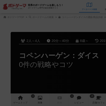
世界のボードゲームを楽しもう！
ボードゲーム専門の総合情報サイト
データベース
検
ボドゲーマTOP
ボードゲームの検索
コペンハーゲンダイスの通販/商品詳細
2人～4人
20分～40分
8歳～
20
コペンハーゲン：ダイス
0件の戦略やコツ
3
1
16
ゲーム
トップ
画像
動画
レビュー
店舗/
カフェ