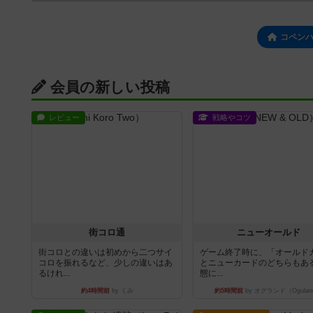
コペン
会員の新しい投稿
レビュー
戦略やコツ
街コロ通
ニューオールド
街コロとの違いは初めから二つサイ
ゲーム終了時に、「オールド
コロを振れるなど、少しの違いはあ
とニューカードのどちらもある
るけれ...
態に...
約4時間前
by くみ
約5時間前
by オグランド（Ogulan