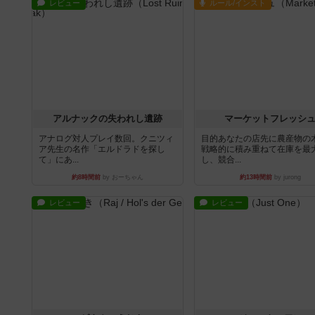
レビュー
ルール/インスト
アルナックの失われし遺跡
マーケットフレッシ
アナログ対人プレイ数回。クニツィ
目的あなたの店先に農産物の
ア先生の名作「エルドラドを探し
戦略的に積み重ねて在庫を最
て」にあ...
し、競合...
約8時間前
by おーちゃん
約13時間前
by jurong
レビュー
レビュー