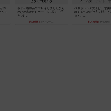
ピタッコカルタ
ノームズ・アット・
とかの
ボドゲ相席会でプレイしましたひら
ベネボレンス女王は、忠実
わから
がなが書かれたカードを2枚まで手
称えるための祝宴を開こう
をつけ...
ます。...
約15時間前
by みいやん
約16時間前
by jurong