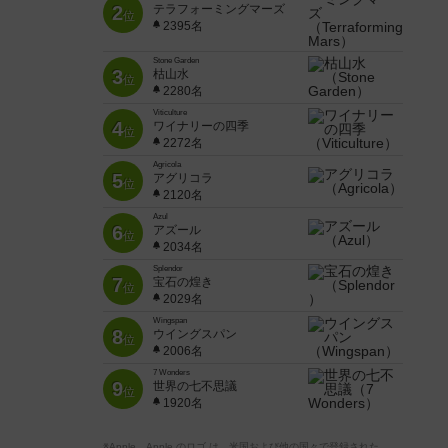
2
テラフォーミングマーズ
位
2395名
Stone Garden
3
枯山水
位
2280名
Viticulture
4
ワイナリーの四季
位
2272名
Agricola
5
アグリコラ
位
2120名
Azul
6
アズール
位
2034名
Splendor
7
宝石の煌き
位
2029名
Wingspan
8
ウイングスパン
位
2006名
7 Wonders
9
世界の七不思議
位
1920名
※Apple、Apple のロゴ は、米国および他の国々で登録された