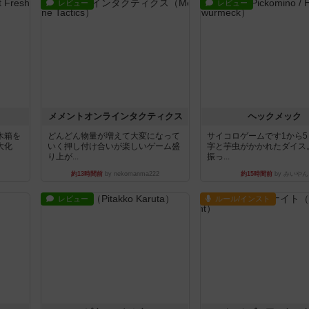
レビュー
レビュー
ュ
メメントオンラインタクティクス
ヘックメック
木箱を
どんどん物量が増えて大変になって
サイコロゲームです1から
大化
いく押し付け合いが楽しいゲーム盛
字と芋虫がかかれたダイス
り上が...
振っ...
約13時間前
by nekomanma222
約15時間前
by みいやん
レビュー
ルール/インスト