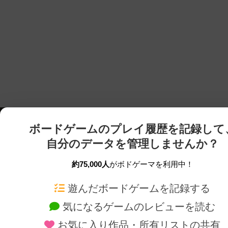
ボードゲームのプレイ履歴を記録して
自分のデータを管理しませんか？
約75,000人
がボドゲーマを利用中！
ボドゲーマTOP
ボードゲーム通販
遊んだボードゲームを記録する
気になるゲームのレビューを読む
ボードゲームを検索する
新作・再入荷情報
お気に入り作品・所有リストの共有
ボードゲームの新着レビュー
定番ボードゲームの通販