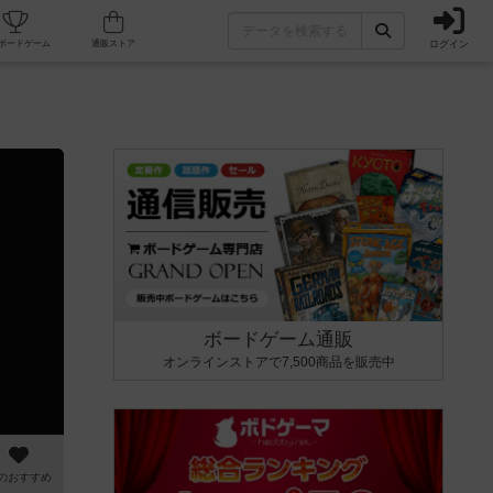
ログイン
カフェ/店舗
人気ボードゲーム
通販ストア
ボードゲーム通販
オンラインストアで7,500商品を販売中
のおすすめ