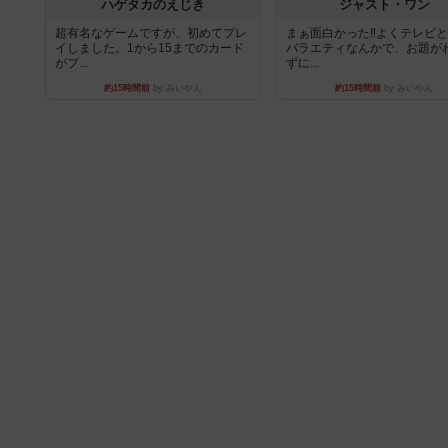
ハゲタカのえじき
ジャスト・ワン
超有名なゲームですが、初めてプレ
まぁ面白かった‼️よくテレビ
イしました。1から15までのカード
バラエティなんかで、お題が
がプ...
ずに...
約15時間前
by みいやん
約15時間前
by みいやん