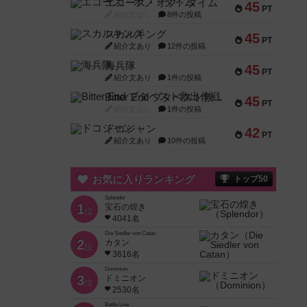
エコーズ・オブ・タイム
45
PT
紹介文なし
8件の投稿
スカルキング
45
PT
紹介文あり
12件の投稿
海兵隊
45
PT
紹介文あり
1件の投稿
Bitter End ブタペスト救出作戦
45
PT
紹介文なし
1件の投稿
ドコジャン
42
PT
紹介文あり
10件の投稿
お気に入りランキング
トップ50
Splendor
1
宝石の煌き
位
4041名
Die Siedler von Catan
2
カタン
位
3616名
Dominion
3
ドミニオン
位
2530名
Battle Line