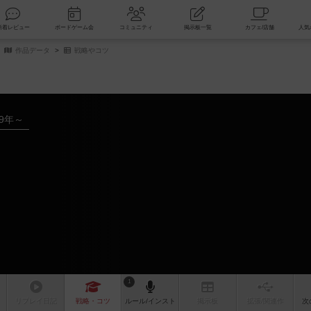
索
新着レビュー
ボードゲーム会
コミュニティ
掲示板一覧
作品データ
戦略やコツ
19年～
1
リプレイ
日記
戦略
・コツ
ルール
/インスト
掲示板
拡張/関連
作
次