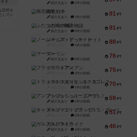
PT
ナイト
紹介文あり
1件の投稿
な臣民を
南北戦争
91
PT
としてい
紹介文あり
1件の投稿
ふたつの城の物語
91
PT
紹介文あり
6件の投稿
ノームズ・アット・ナイト
88
PT
紹介文なし
1件の投稿
マーリン
76
PT
紹介文あり
6件の投稿
フラットアイアン
75
PT
紹介文なし
2件の投稿
トランスオリエント・エクスプレス
70
PT
紹介文なし
1件の投稿
アンブッシュ！：ムーブアウト！
59
PT
紹介文あり
1件の投稿
キャプテン・フリップ：イスラ・ボンバ
51
PT
紹介文なし
2件の投稿
ガルフストライク
46
PT
紹介文あり
1件の投稿