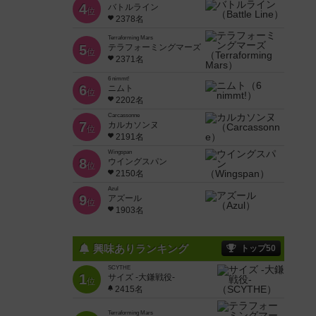
4
バトルライン
位
2378名
Terraforming Mars
5
テラフォーミングマーズ
位
2371名
6 nimmt!
6
ニムト
位
2202名
Carcassonne
7
カルカソンヌ
位
2191名
Wingspan
8
ウイングスパン
位
2150名
Azul
9
アズール
位
1903名
興味ありランキング
トップ50
SCYTHE
1
サイズ -大鎌戦役-
位
2415名
Terraforming Mars