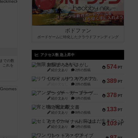
ボドファン
ボードゲームに特化したクラウドファンディング
アクセス数 急上昇中
5までの数
無限まちがいさがし
。これを
574
PT
紹介文あり
2件の投稿
リワイルド：サウスアメリカ
389
PT
紹介文なし
2件の投稿
アンダー・ザ・テーブラー
378
PT
紹介文あり
1件の投稿
宵と暁の呪文書
133
PT
紹介文あり
8件の投稿
セミファイナル ～お前はまだ生きている～
103
PT
紹介文あり
1件の投稿
ワン・トゥ・ファイブ
97