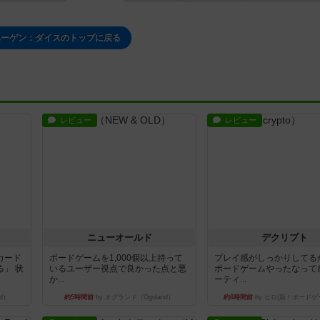
ハーゲン：ダイスのトップに戻る
レビュー
レビュー
ニューオールド
デクリプト
カード
ボードゲームを1,000個以上持って
プレイ感がしっかりしてる
」 状
いるユーザー視点で良かった点と悪
ボードゲームやったなって
か...
ーティ...
d）
約5時間前
by オグランド（Oguland）
約6時間前
by ヒロ(新！ボードゲ