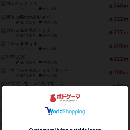
コレクト！
340
PT
紹介文なし
1件の投稿
無限まちがいさがし
322
PT
紹介文あり
2件の投稿
ガルフストライク
217
PT
紹介文あり
1件の投稿
クルティボ
203
PT
紹介文なし
1件の投稿
1809
112
PT
紹介文あり
1件の投稿
ファースト・イン・フライト
108
PT
紹介文あり
3件の投稿
モズビ－ズ・レイダ－ズ
94
PT
紹介文あり
1件の投稿
テンプテーション
79
PT
紹介文なし
2件の投稿
インドネシア
78
PT
紹介文あり
2件の投稿
宵と暁の呪文書
75
PT
紹介文あり
8件の投稿