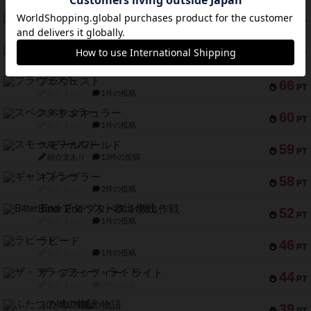
リスボン・トラム 28
73
PT
紹介文あり
9件の投稿
アマナイト
73
PT
紹介文なし
1件の投稿
ブラヴェスト
66
PT
紹介文なし
1件の投稿
スペクタキュラー
60
PT
紹介文なし
1件の投稿
スモールワールド
59
PT
紹介文あり
13件の投稿
ギャンブラー
58
PT
紹介文なし
2件の投稿
Bitter End ブタペスト救出作戦
52
PT
紹介文なし
1件の投稿
ラピード
46
PT
紹介文なし
1件の投稿
ザ・フラッフィー・ライト
44
PT
紹介文なし
0件の投稿
ふたつの城の物語
39