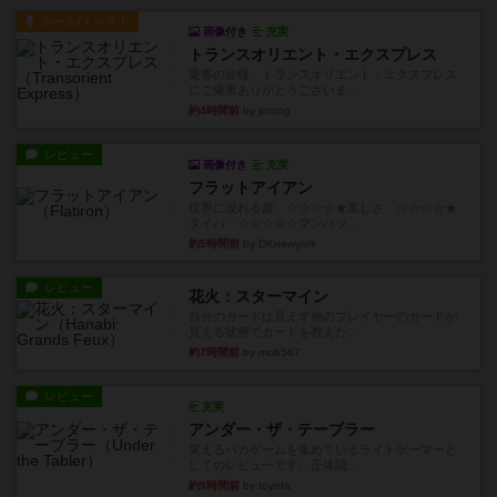
ルール/インスト
画像付き
充実
トランスオリエント・エクスプレス
乗客の皆様、トランスオリエント・エクスプレス
にご乗車ありがとうございま...
約4時間前
by jurong
レビュー
画像付き
充実
フラットアイアン
世界に浸れる度 ☆☆☆☆★楽しさ ☆☆☆☆★
タイパ ☆☆☆☆☆マンハッ...
約5時間前
by DKnewyork
レビュー
花火：スターマイン
自分のカードは見えず他のプレイヤーのカードが
見える状態でカードを教えた...
約7時間前
by mob567
レビュー
充実
アンダー・ザ・テーブラー
笑えるバカゲームを集めているライトゲーマーと
してのレビューです。正体隠...
約9時間前
by toyota