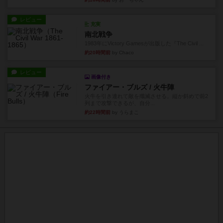
レビュー
充実
南北戦争
1983年にVictory Gamesが出版した『The Civil ...
約20時間前
by Chaco
レビュー
画像付き
ファイアー・ブルズ / 火牛陣
火牛を引き連れて敵を殲滅させる。縦か斜めで前2
列まで攻撃できるが、自分...
約22時間前
by うらまこ