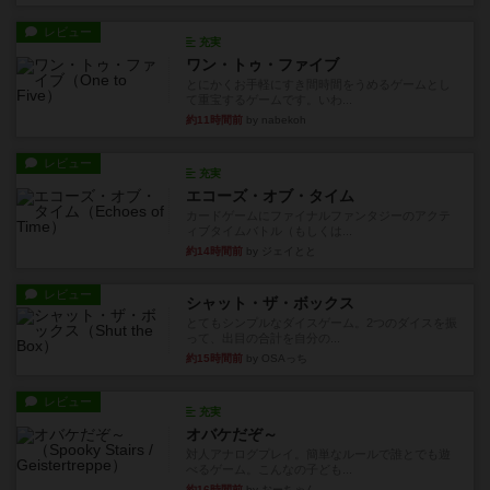
レビュー
充実
ワン・トゥ・ファイブ
とにかくお手軽にすき間時間をうめるゲームとし
て重宝するゲームです。いわ...
約11時間前
by nabekoh
レビュー
充実
エコーズ・オブ・タイム
カードゲームにファイナルファンタジーのアクテ
ィブタイムバトル（もしくは...
約14時間前
by ジェイとと
レビュー
シャット・ザ・ボックス
とてもシンプルなダイスゲーム。2つのダイスを振
って、出目の合計を自分の...
約15時間前
by OSAっち
レビュー
充実
オバケだぞ～
対人アナログプレイ。簡単なルールで誰とでも遊
べるゲーム。こんなの子ども...
約16時間前
by おーちゃん