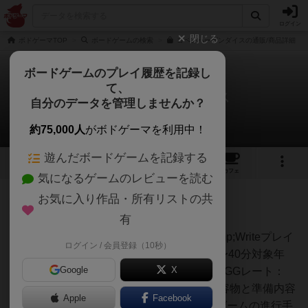
ログイン
閉じる
ボドゲーマTOP
ボードゲームの検索
コペンハーゲンダイスの通販/商品詳細
ボードゲームのプレイ履歴を記録し
て、
コペンハーゲン：ダイス
自分のデータを管理しませんか？
1件のルール/インスト
約75,000人
がボドゲーマを利用中！
遊んだボードゲームを記録する
3
1
16
トップ
画像
動画
レビュー
カフェ
気になるゲームのレビューを読む
お気に入り作品・所有リストの共
仙人
87名
0名
0
充実
有
タイトル：Copenhagen:Roll&amp;Writeプレイ
ログイン / 会員登録（10秒）
ポッター
人数：２〜４人プレイ時間：20〜40分対象年
Google
X
齢：８歳以上BGGweight：1.56BGGレート：
６.６目次ゲームの概要と目的内容物と準備内容
Apple
Facebook
物準備プレイヤーシートの構成ゲームの進行手