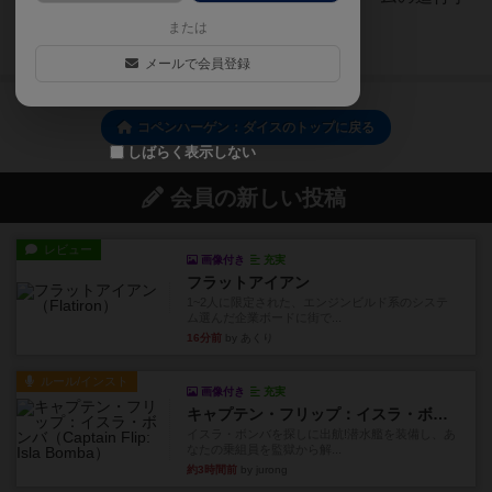
番の詳細1.ダイスを振り...
または
続きを読む（約1年前）
メールで会員登録
コペンハーゲン：ダイスのトップに戻る
しばらく表示しない
会員の新しい投稿
レビュー
画像付き
充実
フラットアイアン
1~2人に限定された、エンジンビルド系のシステ
ム選んだ企業ボードに街で...
16分前
by あくり
ルール/インスト
画像付き
充実
キャプテン・フリップ：イスラ・ボンバ
イスラ・ボンバを探しに出航!潜水艦を装備し、あ
なたの乗組員を監獄から解...
約3時間前
by jurong