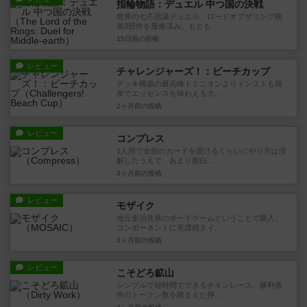
指輪物語：デュエル 中つ国の決戦
世界の七不思議デュエル、ロードオブザリング映
画3部作を履修済み。もとも...
15日前
の投稿
レビュー
チャレンジャーズ！：ビーチカップ
デッキ構築の最高峰ドミニオンよりインストも簡
単でエッセンスを味わえる大...
2ヶ月前
の投稿
レビュー
コンプレス
1人用で全部のカードを置けるくらいにやり方は理
解したうえで、あまり面白...
3ヶ月前
の投稿
レビュー
モザイク
地元多治見発のボードゲームということで購入。
コンポーネントに美濃焼タイ...
3ヶ月前
の投稿
レビュー
こそどろ鉱山
シンプルで短時間でできるチキンレース。勝利条
件のトークン数を踏まえた押...