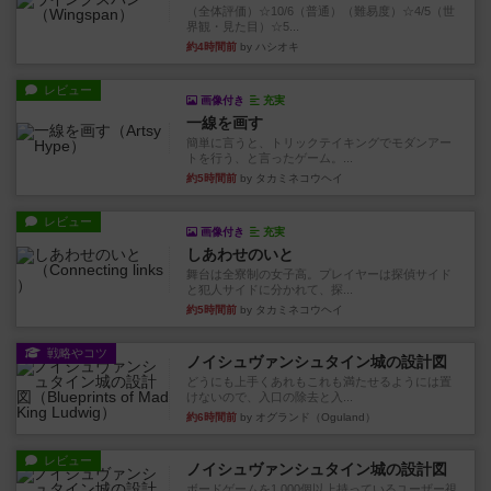
（全体評価）☆10/6（普通）（難易度）☆4/5（世
界観・見た目）☆5...
約4時間前
by ハシオキ
レビュー
画像付き
充実
一線を画す
簡単に言うと、トリックテイキングでモダンアー
トを行う、と言ったゲーム。...
約5時間前
by タカミネコウヘイ
レビュー
画像付き
充実
しあわせのいと
舞台は全寮制の女子高。プレイヤーは探偵サイド
と犯人サイドに分かれて、探...
約5時間前
by タカミネコウヘイ
戦略やコツ
ノイシュヴァンシュタイン城の設計図
どうにも上手くあれもこれも満たせるようには置
けないので、入口の除去と入...
約6時間前
by オグランド（Oguland）
レビュー
ノイシュヴァンシュタイン城の設計図
ボードゲームを1,000個以上持っているユーザー視