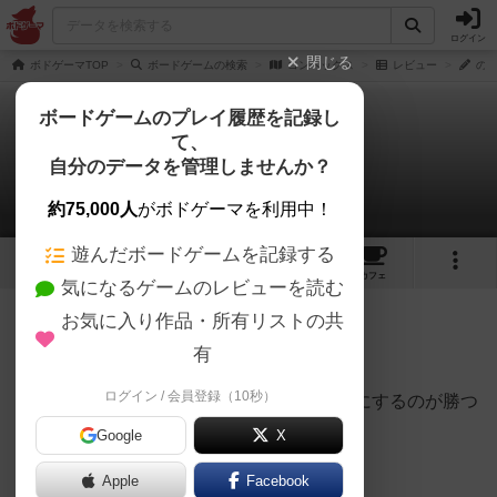
ログイン
閉じる
ボドゲーマTOP
ボードゲームの検索
コンヘックス
レビュー
のべ
ボードゲームのプレイ履歴を記録し
て、
コンヘックス
自分のデータを管理しませんか？
のべつまくなしさんのレビュー
約75,000人
がボドゲーマを利用中！
遊んだボードゲームを記録する
2
5
3
トップ
画像
動画
レビュー
カフェ
気になるゲームのレビューを読む
お気に入り作品・所有リストの共
59名
0名
0
4ヶ月前
有
ログイン / 会員登録（10秒）
負けて勝つゲームというか、負けないようにするのが勝つ
コツという感じ。
Google
X
プレイ感は囲碁に近いかな。
Apple
Facebook