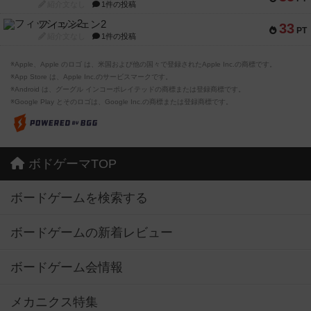
紹介文なし
1件の投稿
フィッシェン2
33
PT
紹介文なし
1件の投稿
※Apple、Apple のロゴ は、米国および他の国々で登録されたApple Inc.の商標です。
※App Store は、Apple Inc.のサービスマークです。
※Android は、グーグル インコーポレイテッドの商標または登録商標です。
※Google Play とそのロゴは、Google Inc.の商標または登録商標です。
ボドゲーマTOP
ボードゲームを検索する
ボードゲームの新着レビュー
ボードゲーム会情報
メカニクス特集