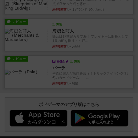
点で良かった点と悪か...
約6時間前
by オグランド（Oguland）
レビュー
充実
海賊と商人
舞台は17世紀カリブ海！ プレイヤーは船長として
1隻の船を駆り・・17...
約7時間前
by yuishi
レビュー
画像付き
充実
パーラ
率直に遊んだ感想を言う！トリックテイキング(ﾄﾘ
ﾃ)のカードゲーム。 ...
約9時間前
by 鳴屋
ボドゲーマのアプリ版はこちら