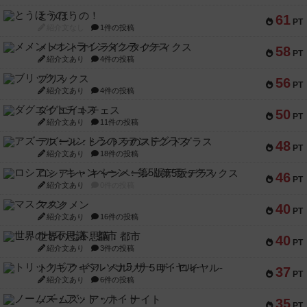
とうほうの！
61
PT
紹介文なし
1件の投稿
メメントオンラインタクティクス
58
PT
紹介文あり
4件の投稿
ブリックス
56
PT
紹介文あり
4件の投稿
ダグエイトチェス
50
PT
紹介文あり
11件の投稿
アズール：シントラのステンドグラス
48
PT
紹介文あり
18件の投稿
ロシアン・キャンペーン：第5版デラックス
46
PT
紹介文あり
0件の投稿
マスクメン
40
PT
紹介文あり
16件の投稿
世界の七不思議：都市
40
PT
紹介文あり
3件の投稿
トリックギア - ペルソナ5 ザ・ロイヤル-
37
PT
紹介文あり
6件の投稿
ノームズ・アット・ナイト
35
PT