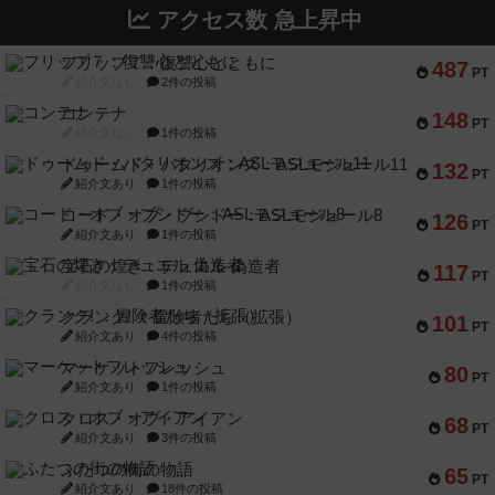
アクセス数 急上昇中
フリップ７：復讐心とともに
487
PT
紹介文なし
2件の投稿
コンテナ
148
PT
紹介文なし
1件の投稿
ドゥームド・バタリオンズ：ASLモジュール11
132
PT
紹介文あり
1件の投稿
コード・オブ・ブシドー：ASLモジュール8
126
PT
紹介文あり
1件の投稿
宝石の煌き：デュエル 偽造者
117
PT
紹介文なし
1件の投稿
クランク! ：冒険者たち（拡張）
101
PT
紹介文あり
4件の投稿
マーケットフレッシュ
80
PT
紹介文あり
1件の投稿
クロス・オブ・アイアン
68
PT
紹介文あり
3件の投稿
ふたつの街の物語
65
PT
紹介文あり
18件の投稿