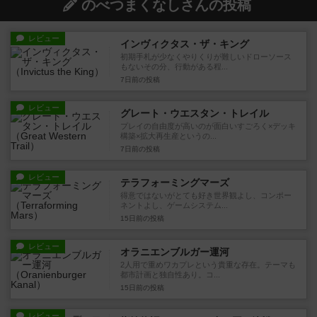
のべつまくなしさんの投稿
レビュー
インヴィクタス・ザ・キング
初期手札が少なくやりくりが難しいドローソース
もないその分、行動がある程...
7日前
の投稿
レビュー
グレート・ウエスタン・トレイル
プレイの自由度が高いのが面白いすごろく×デッキ
構築×拡大再生産というの...
7日前
の投稿
レビュー
テラフォーミングマーズ
得意ではないがとても好き世界観よし、コンポー
ネントよし、ゲームシステム...
15日前
の投稿
レビュー
オラニエンブルガー運河
2人用で重めワカプレという貴重な存在。テーマも
都市計画と独自性あり。コ...
15日前
の投稿
レビュー