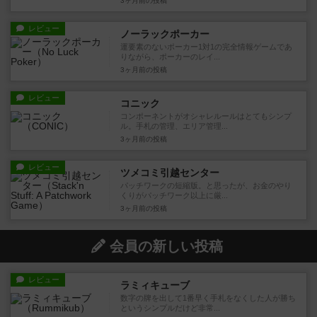
3ヶ月前
の投稿
レビュー
ノーラックポーカー
運要素のないポーカー1対1の完全情報ゲームであ
りながら、ポーカーのレイ...
3ヶ月前
の投稿
レビュー
コニック
コンポーネントがオシャレルールはとてもシンプ
ル。手札の管理、エリア管理...
3ヶ月前
の投稿
レビュー
ツメコミ引越センター
パッチワークの短縮版。と思ったが、お金のやり
くりがパッチワーク以上に厳...
3ヶ月前
の投稿
会員の新しい投稿
レビュー
ラミィキューブ
数字の牌を出して1番早く手札をなくした人が勝ち
というシンプルだけど非常...