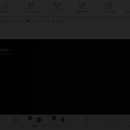
索
新着レビュー
ボードゲーム会
コミュニティ
掲示板一覧
s～の通販/商品詳細
作品データ
掲示板
018年～
3
1
リプレイ
日記
戦略
・コツ
ルール
/インスト
掲示板
拡張/関連
作
次