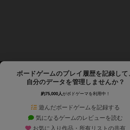
ボードゲームのプレイ履歴を記録して
自分のデータを管理しませんか？
約75,000人
がボドゲーマを利用中！
ボドゲーマTOP
ボードゲーム通販
遊んだボードゲームを記録する
気になるゲームのレビューを読む
ボードゲームを検索する
新作・再入荷情報
お気に入り作品・所有リストの共有
ボードゲームの新着レビュー
定番ボードゲームの通販