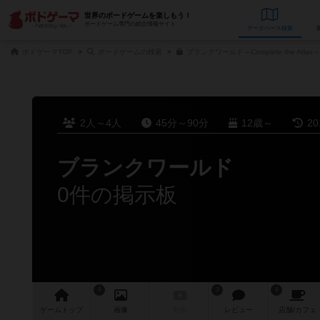
世界のボードゲームを楽しもう！
ボードゲーム専門の総合情報サイト
データベース
検
ボドゲーマTOP
ボードゲームの検索
ブランクワールド～Complete the Atla
2人～4人
45分～90分
12歳～
2
ブランクワールド
0件の掲示板
8
3
8
ゲーム
トップ
画像
動画
レビュー
店舗/
カフェ