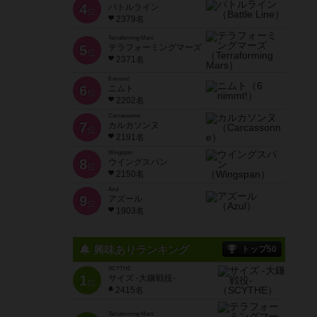
4
バトルライン
位
2379名
Terraforming Mars
5
テラフォーミングマーズ
位
2371名
6 nimmt!
6
ニムト
位
2202名
Carcassonne
7
カルカソンヌ
位
2191名
Wingspan
8
ウイングスパン
位
2150名
Azul
9
アズール
位
1903名
興味ありランキング
トップ50
SCYTHE
1
サイズ -大鎌戦役-
位
2415名
Terraforming Mars