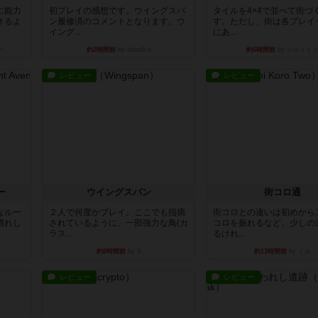
に能力
初プレイの感想です。ウイングスパ
タイルを4×4で並べて街づ
きるよ
ン履修済のコメントとなります。ウ
す。ただし、街は各プレイ
イング...
にあ...
ー
約2時間前
by daisdice
約6時間前
by ジェイと
レビュー
レビュー
ー
ウイングスパン
街コロ通
なルー
２人で何度かプレイ。ここでも指摘
街コロとの違いは初めから
慣れし
されているように、一部強力な鳥(カ
コロを振れるなど、少しの
ラス...
るけれ...
約8時間前
by S
約13時間前
by くみ
レビュー
レビュー