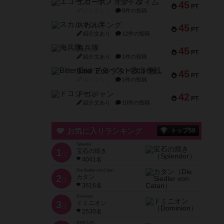
エコーズ・オブ・タイム
45
PT
紹介文なし
8件の投稿
スカルキング
45
PT
紹介文あり
12件の投稿
海兵隊
45
PT
紹介文あり
1件の投稿
Bitter End ブタペスト救出作戦
45
PT
紹介文なし
1件の投稿
ドコジャン
42
PT
紹介文あり
10件の投稿
お気に入りランキング
トップ50
Splendor
1
宝石の煌き
位
4041名
Die Siedler von Catan
2
カタン
位
3616名
Dominion
3
ドミニオン
位
2530名
Battle Line