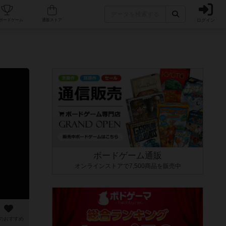
ログイン
カフェ/店舗
人気ボードゲーム
通販ストア
ボードゲーム通販
オンラインストアで7,500商品を販売中
のおすすめ