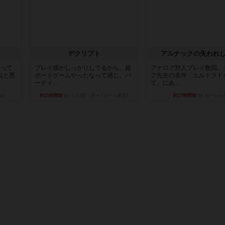
デクリプト
アルナックの失われ
持って
プレイ感がしっかりしてるから、超
アナログ対人プレイ数回。
点と悪
ボードゲームやったなって感じ。パ
ア先生の名作「エルドラド
ーティ...
て」にあ...
nd）
約15時間前
by ヒロ(新！ボードゲーム家族)
約17時間前
by おーちゃ