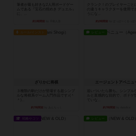
筆者が最も好きな2人用ボードゲー
クランク！のプレイヤーごと
ムである『宝石の煌めき デュエル』
の違うキャラクターを使用で
に、...
うにな...
約1時間前
by 手動人形
約2時間前
by ぽっぽーくるっぽ
ルール/インスト
レビュー
ざりかに将棋
エージェントアベニュ
３種類の駒だけが登場する超シンプ
追いついたら勝ち。シンプル
ルな将棋系ゲーム入門作品です♪(＾
ルと直感的な目的で、ボドゲ
＾)...
ていな...
約7時間前
by あんちっく
約7時間前
by daisdice
戦略やコツ
レビュー