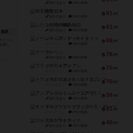
PT
紹介文あり
1件の投稿
南北戦争
91
PT
紹介文あり
1件の投稿
ふたつの城の物語
91
PT
紹介文あり
6件の投稿
し遺跡
ノームズ・アット・ナイト
88
クニツィ
PT
紹介文なし
1件の投稿
を探し
マーリン
76
PT
ん
紹介文あり
6件の投稿
フラットアイアン
75
PT
紹介文なし
2件の投稿
トランスオリエント・エクスプレス
70
PT
紹介文なし
1件の投稿
アンブッシュ！：ムーブアウト！
59
PT
紹介文あり
1件の投稿
キャプテン・フリップ：イスラ・ボンバ
51
PT
紹介文なし
2件の投稿
ガルフストライク
46
PT
紹介文あり
1件の投稿