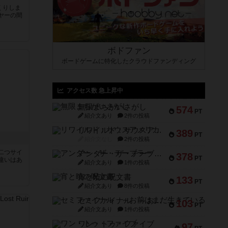
くりしま
ヤーの間
と
ボドファン
ボードゲームに特化したクラウドファンディング
アクセス数 急上昇中
無限まちがいさがし
574
PT
紹介文あり
2件の投稿
リワイルド：サウスアメリカ
389
PT
紹介文なし
2件の投稿
二つサイ
アンダー・ザ・テーブラー
378
PT
違いはあ
紹介文あり
1件の投稿
宵と暁の呪文書
133
PT
紹介文あり
8件の投稿
セミファイナル ～お前はまだ生きている～
103
PT
紹介文あり
1件の投稿
ワン・トゥ・ファイブ
97