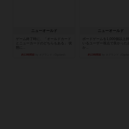
ニューオールド
ニューオールド
ゲーム終了時に、「オールドカード
ボードゲームを1,000個以上
とニューカードのどちらもある」 状
いるユーザー視点で良かった
態に...
か...
約13時間前
by オグランド（Oguland）
約13時間前
by オグランド（Ogula