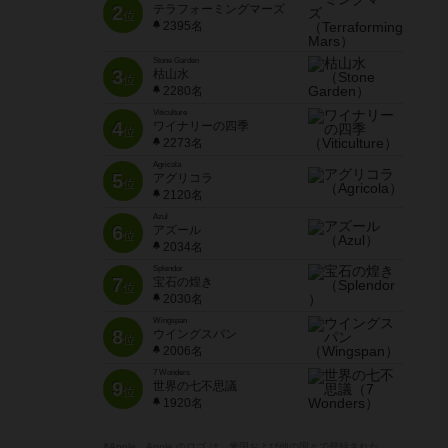
2
テラフォーミングマーズ
位
2395名
Stone Garden
3
枯山水
位
2280名
Viticulture
4
ワイナリーの四季
位
2273名
Agricola
5
アグリコラ
位
2120名
Azul
6
アズール
位
2034名
Splendor
7
宝石の煌き
位
2030名
Wingspan
8
ウイングスパン
位
2006名
7 Wonders
9
世界の七不思議
位
1920名
※Apple、Apple のロゴ は、米国および他の国々で登録された