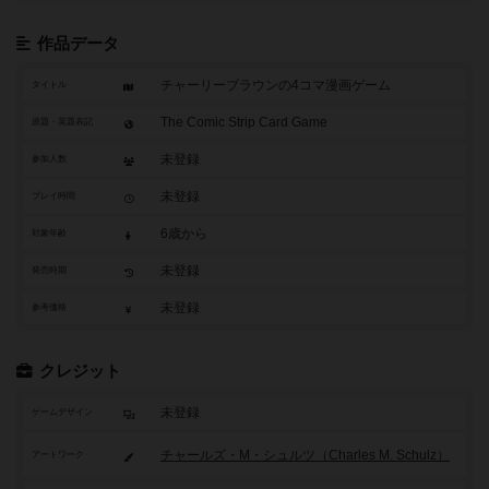
作品データ
チャーリーブラウンの4コマ漫画ゲーム
タイトル
The Comic Strip Card Game
原題・英題表記
未登録
参加人数
未登録
プレイ時間
6歳から
対象年齢
未登録
発売時期
未登録
参考価格
クレジット
未登録
ゲームデザイン
チャールズ・M・シュルツ（Charles M. Schulz）
アートワーク