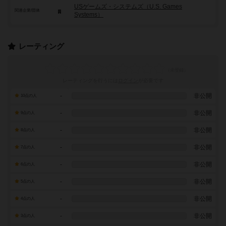
USゲームズ・システムズ（U.S. Games
関連企業/団体
Systems）
レーティング
レーティングを行うには
ログイン
が必要です
-
非公開
10点の人
-
非公開
9点の人
-
非公開
8点の人
-
非公開
7点の人
-
非公開
6点の人
-
非公開
5点の人
-
非公開
4点の人
-
非公開
3点の人