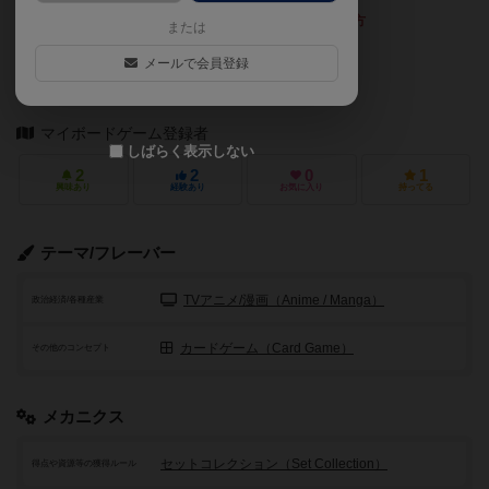
上記文章の執筆にご協力くださった方
または
だーつー
メールで会員登録
マイボードゲーム登録者
しばらく表示しない
2
2
0
1
興味あり
経験あり
お気に入り
持ってる
テーマ/フレーバー
TVアニメ/漫画（Anime / Manga）
政治経済/各種産業
カードゲーム（Card Game）
その他のコンセプト
メカニクス
セットコレクション（Set Collection）
得点や資源等の獲得ルール