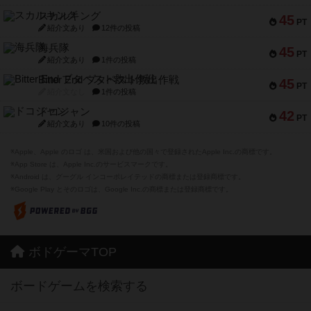
スカルキング
45
PT
紹介文あり
12件の投稿
海兵隊
45
PT
紹介文あり
1件の投稿
Bitter End ブタペスト救出作戦
45
PT
紹介文なし
1件の投稿
ドコジャン
42
PT
紹介文あり
10件の投稿
※Apple、Apple のロゴ は、米国および他の国々で登録されたApple Inc.の商標です。
※App Store は、Apple Inc.のサービスマークです。
※Android は、グーグル インコーポレイテッドの商標または登録商標です。
※Google Play とそのロゴは、Google Inc.の商標または登録商標です。
ボドゲーマTOP
ボードゲームを検索する