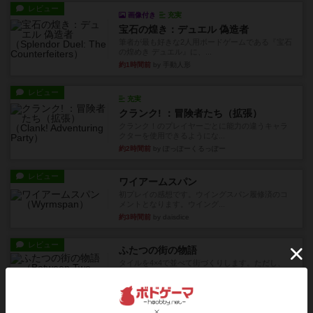
レビュー
画像付き
充実
宝石の煌き：デュエル 偽造者
筆者が最も好きな2人用ボードゲームである『宝石
の煌めき デュエル』に、...
約1時間前
by 手動人形
レビュー
充実
クランク! ：冒険者たち（拡張）
クランク！のプレイヤーごとに能力の違うキャラ
クターを使用できるようにな...
約2時間前
by ぽっぽーくるっぽー
レビュー
ワイアームスパン
初プレイの感想です。ウイングスパン履修済のコ
メントとなります。ウイング...
約3時間前
by daisdice
レビュー
ふたつの街の物語
タイルを4×4で並べて街づくりします。ただし、
街は各プレイヤーの間にあ...
約7時間前
by ジェイとと