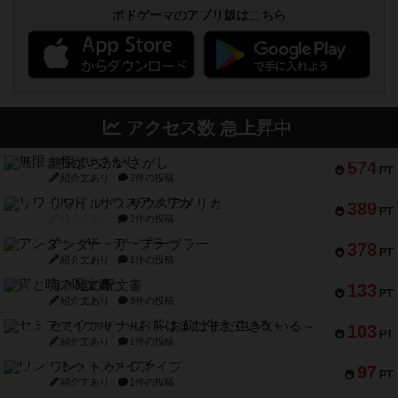
ボドゲーマのアプリ版はこちら
アクセス数 急上昇中
無限まちがいさがし
574
PT
紹介文あり
2件の投稿
リワイルド：サウスアメリカ
389
PT
紹介文なし
2件の投稿
アンダー・ザ・テーブラー
378
PT
紹介文あり
1件の投稿
宵と暁の呪文書
133
PT
紹介文あり
8件の投稿
セミファイナル ～お前はまだ生きている～
103
PT
紹介文あり
1件の投稿
ワン・トゥ・ファイブ
97
PT
紹介文あり
1件の投稿