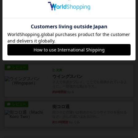
ルール/インスト
画像付き
ざりかに将棋
３種類の駒だけが登場する超シンプルな将棋系ゲ
ーム入門作品です♪(＾＾)...
約7時間前
by あんちっく
レビュー
エージェントアベニュー
追いついたら勝ち。シンプルなルールと直感的な
目的で、ボドゲ慣れしていな...
約7時間前
by daisdice
レビュー
充実
ウイングスパン
２人で何度かプレイ。ここでも指摘されているよ
うに、一部強力な鳥(カラス...
約8時間前
by S
レビュー
街コロ通
街コロとの違いは初めから二つサイコロを振れる
など、少しの違いはあるけれ...
約13時間前
by くみ