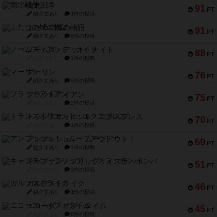
南北戦争
91
PT
紹介文あり
1件の投稿
ふたつの城の物語
91
PT
紹介文あり
6件の投稿
ノームズ・アット・ナイト
88
PT
紹介文なし
1件の投稿
マーリン
76
PT
紹介文あり
6件の投稿
フラットアイアン
75
PT
紹介文なし
2件の投稿
トランスオリエント・エクスプレス
70
PT
紹介文なし
1件の投稿
アンブッシュ！：ムーブアウト！
59
PT
紹介文あり
1件の投稿
キャプテン・フリップ：イスラ・ボンバ
51
PT
紹介文なし
2件の投稿
ガルフストライク
46
PT
紹介文あり
1件の投稿
エコーズ・オブ・タイム
45
PT
紹介文なし
8件の投稿