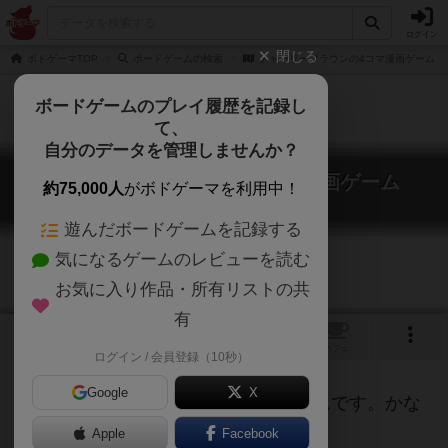
ログイン
閉じる
ボドゲーマTOP
ボードゲームの検索
チャーリーブラウンの4コマ漫画ゲーム
ボードゲームのプレイ履歴を記録し
て、
自分のデータを管理しませんか？
チャーリーブラウンの4コマ漫画ゲーム
約75,000人
がボドゲーマを利用中！
The Comic Strip Card Game
遊んだボードゲームを記録する
気になるゲームのレビューを読む
お気に入り作品・所有リストの共
有
トップ
画像
動画
レビュー
カフェ
ログイン / 会員登録（10秒）
Google
X
スヌーピーの4コマ漫画をつくるゲームです。かな
り古いゲームですが画期的。
Apple
Facebook