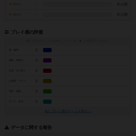
-
非公開
2点の人
-
非公開
1点の人
プレイ感の評価
トグルスイッチを押すとプレイ感（
※
）の投票ができます
0
運・確率
0
戦略・判断力
0
交渉・立ち回り
0
心理戦・ブラフ
0
攻防・戦闘
0
アート・外見
似たプレイ感のゲームを探す→
データに関する報告