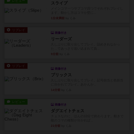
レビュー
スライプ
メインコマ一つサブコマ四つでそれぞれプレイし
ます。動かし方はコマか壁に...
1分未満前
by くみ
リプレイ
画像付き
リーダーズ
久しぶりに取り出してプレイ。詰めきれなかっ
た…であっさり追い込まれて負...
9分前
by くみ
リプレイ
画像付き
ブリックス
久しぶりに取り出してプレイ。記号担当と色担当
に分かれてプレイ。あかんか...
14分前
by くみ
レビュー
画像付き
ダグエイトチェス
チェスなのに、ほんの10分で終わります。動きで
敵のコマの種類が分かれば...
21分前
by くみ