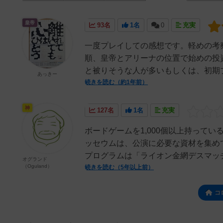
皇帝
93名
1名
0
充実
一度プレイしての感想です。軽めの考
順、皇帝とアリーナの位置で始めの投
と被りそうな人が多いもしくは、初期プ
あっきー
続きを読む（約1年前）
神
127名
1名
充実
ボードゲームを1,000個以上持って
ッセウムは、公演に必要な資材を集め
プログラムは「ライオン金網デスマッチ
オグランド
（Oguland）
続きを読む（5年以上前）
コ