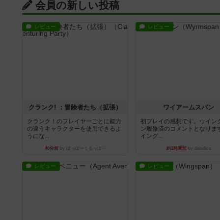
会員の新しい投稿
レビュー
レビュー
クランク! ：冒険者たち（拡張）
ワイアームスパン
クランク！のプレイヤーごとに能力
初プレイの感想です。ウイン
の違うキャラクターを使用できるよ
ン履修済のコメントとなりま
うにな...
イング...
40分前
by ぽっぽーくるっぽー
約1時間前
by daisdice
レビュー
レビュー