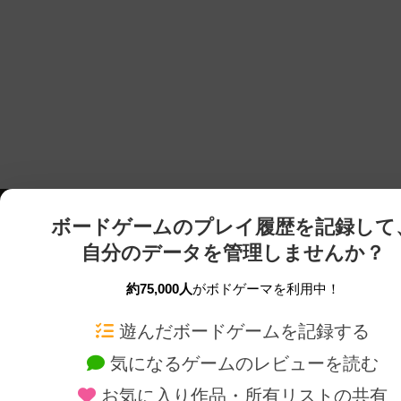
ボードゲームのプレイ履歴を記録して
自分のデータを管理しませんか？
約75,000人
がボドゲーマを利用中！
ボドゲーマTOP
ボードゲーム通販
遊んだボードゲームを記録する
気になるゲームのレビューを読む
ボードゲームを検索する
新作・再入荷情報
お気に入り作品・所有リストの共有
ボードゲームの新着レビュー
定番ボードゲームの通販