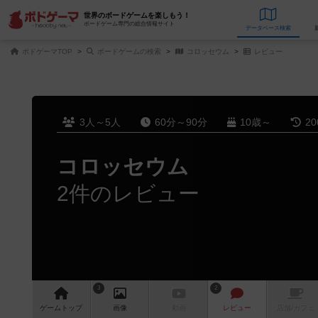
世界のボードゲームを楽しもう！
ボードゲーム専門の総合情報サイト
データベース
検
ボドゲーマTOP
ボードゲームの検索
コロッセウム
レビュー
3人～5人
60分～90分
10歳～
2
コロッセウム
2件のレビュー
3
2
ゲーム
トップ
画像
動画
レビュー
店舗/
カフェ