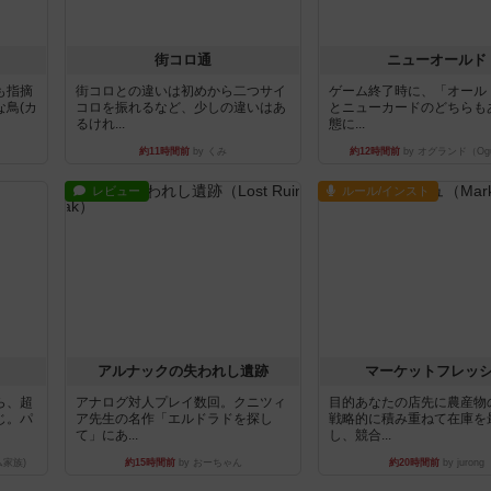
街コロ通
ニューオールド
も指摘
街コロとの違いは初めから二つサイ
ゲーム終了時に、「オール
鳥(カ
コロを振れるなど、少しの違いはあ
とニューカードのどちらも
るけれ...
態に...
約11時間前
by くみ
約12時間前
by オグランド（Ogu
レビュー
ルール/インスト
アルナックの失われし遺跡
マーケットフレッ
ら、超
アナログ対人プレイ数回。クニツィ
目的あなたの店先に農産物
じ。パ
ア先生の名作「エルドラドを探し
戦略的に積み重ねて在庫を
て」にあ...
し、競合...
ム家族)
約15時間前
by おーちゃん
約20時間前
by jurong