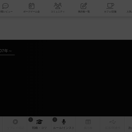
索
新着レビュー
ボードゲーム会
コミュニティ
掲示板一覧
007年～
1
1
リプレイ
日記
戦略
・コツ
ルール
/インスト
掲示板
拡張/関連
作
次