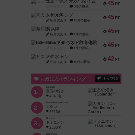
エコーズ・オブ・タイム
45
PT
紹介文なし
8件の投稿
スカルキング
45
PT
紹介文あり
12件の投稿
海兵隊
45
PT
紹介文あり
1件の投稿
Bitter End ブタペスト救出作戦
45
PT
紹介文なし
1件の投稿
ドコジャン
42
PT
紹介文あり
10件の投稿
お気に入りランキング
トップ50
Splendor
1
宝石の煌き
位
4041名
Die Siedler von Catan
2
カタン
位
3616名
Dominion
3
ドミニオン
位
2530名
Battle Line