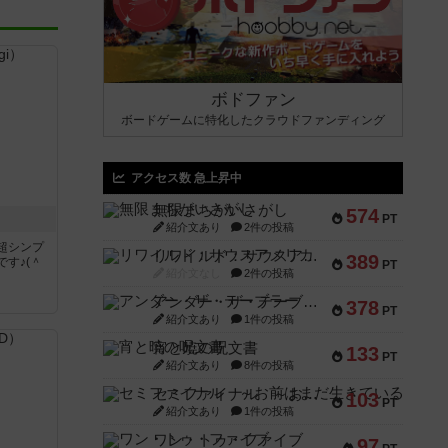
ボドファン
ボードゲームに特化したクラウドファンディング
アクセス数 急上昇中
無限まちがいさがし
574
PT
紹介文あり
2件の投稿
超シンプ
リワイルド：サウスアメリカ
389
す♪(＾
PT
紹介文なし
2件の投稿
アンダー・ザ・テーブラー
く
378
PT
紹介文あり
1件の投稿
宵と暁の呪文書
133
PT
紹介文あり
8件の投稿
セミファイナル ～お前はまだ生きている～
103
PT
紹介文あり
1件の投稿
ワン・トゥ・ファイブ
97