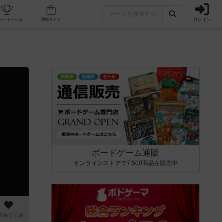
ログイン
カフェ/店舗
人気ボードゲーム
通販ストア
ボードゲーム通販
オンラインストアで7,500商品を販売中
のおすすめ