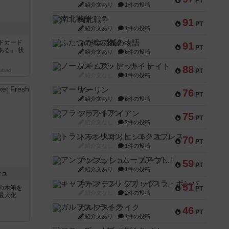
PT
紹介文あり
1件の投稿
南北戦争
91
PT
紹介文あり
1件の投稿
ドカード
ふたつの城の物語
91
PT
ある」 状
紹介文あり
6件の投稿
ノームズ・アット・ナイト
88
PT
land）
紹介文なし
1件の投稿
マーリン
76
PT
紹介文あり
6件の投稿
フラットアイアン
75
PT
紹介文なし
2件の投稿
トランスオリエント・エクスプレス
70
PT
紹介文なし
1件の投稿
アンブッシュ！：ムーブアウト！
59
PT
紹介文あり
1件の投稿
シュ
キャプテン・フリップ：イスラ・ボンバ
51
の木箱を
PT
紹介文なし
2件の投稿
最大化
ガルフストライク
46
PT
紹介文あり
1件の投稿