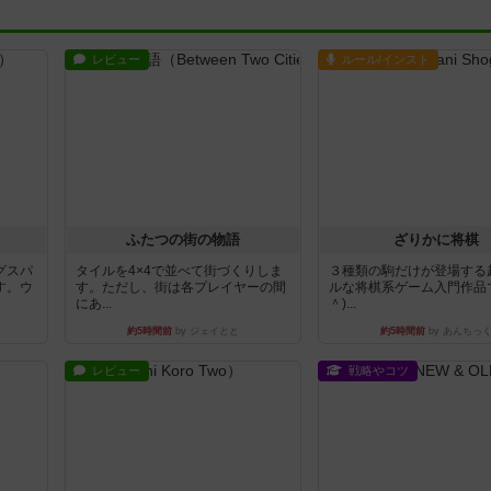
レビュー
ルール/インスト
ふたつの街の物語
ざりかに将棋
グスパ
タイルを4×4で並べて街づくりしま
３種類の駒だけが登場する
す。ウ
す。ただし、街は各プレイヤーの間
ルな将棋系ゲーム入門作品で
にあ...
＾)...
約5時間前
by ジェイとと
約5時間前
by あんちっ
レビュー
戦略やコツ