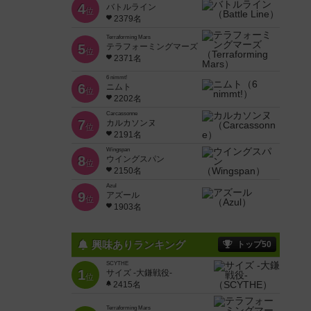
4
バトルライン
位
2379名
Terraforming Mars
5
テラフォーミングマーズ
位
2371名
6 nimmt!
6
ニムト
位
2202名
Carcassonne
7
カルカソンヌ
位
2191名
Wingspan
8
ウイングスパン
位
2150名
Azul
9
アズール
位
1903名
興味ありランキング
トップ50
SCYTHE
1
サイズ -大鎌戦役-
位
2415名
Terraforming Mars