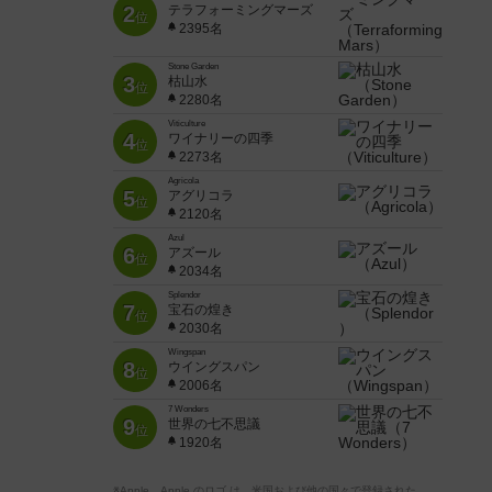
2
テラフォーミングマーズ
位
2395名
Stone Garden
3
枯山水
位
2280名
Viticulture
4
ワイナリーの四季
位
2273名
Agricola
5
アグリコラ
位
2120名
Azul
6
アズール
位
2034名
Splendor
7
宝石の煌き
位
2030名
Wingspan
8
ウイングスパン
位
2006名
7 Wonders
9
世界の七不思議
位
1920名
※Apple、Apple のロゴ は、米国および他の国々で登録された