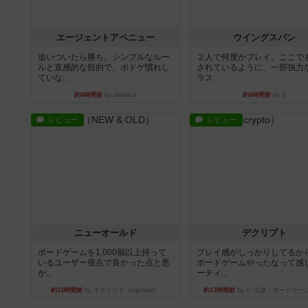
エージェントアベニュー
ウイングスパン
追いついたら勝ち。シンプルなルー
２人で何度かプレイ。ここで
ルと直感的な目的で、ボドゲ慣れし
されているように、一部強力な
ていな...
ラス...
約6時間前
by daisdice
約6時間前
by S
レビュー
レビュー
ニューオールド
デクリプト
ボードゲームを1,000個以上持って
プレイ感がしっかりしてるか
いるユーザー視点で良かった点と悪
ボードゲームやったなって感
か...
ーティ...
約12時間前
by オグランド（Oguland）
約13時間前
by ヒロ(新！ボードゲー