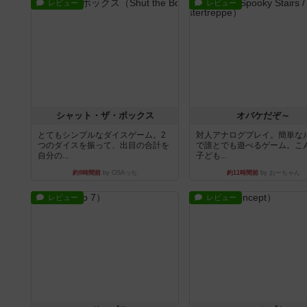
レビュー
レビュー
シャット・ザ・ボックス
オバケだぞ～
とてもシンプルなダイスゲーム。2
対人アナログプレイ。簡単な
つのダイスを振って、出目の合計を
で誰とでも遊べるゲーム。こ
自分の...
子ども...
約9時間前
by OSAっち
約11時間前
by おーちゃん
レビュー
レビュー