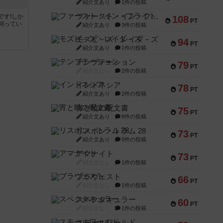
紹介文あり
1件の投稿
ファースト・イン・フライト
です!しか
108
PT
飼ってい
紹介文あり
3件の投稿
モズビ－ズ・レイダ－ズ
94
PT
紹介文あり
1件の投稿
テンプテーション
79
PT
紹介文なし
2件の投稿
インドネシア
78
PT
紹介文あり
2件の投稿
宵と暁の呪文書
75
PT
紹介文あり
8件の投稿
リスボン・トラム 28
73
PT
紹介文あり
9件の投稿
アマナイト
73
PT
紹介文なし
1件の投稿
ブラヴェスト
66
PT
紹介文なし
1件の投稿
スペクタキュラー
60
PT
紹介文なし
1件の投稿
スモールワールド