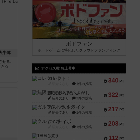
ボドファン
ボードゲームに特化したクラウドファンディング
 火牛陣
させる。
できる
アクセス数 急上昇中
コレクト！
340
PT
紹介文なし
1件の投稿
無限まちがいさがし
322
PT
紹介文あり
2件の投稿
ガルフストライク
217
PT
紹介文あり
1件の投稿
クルティボ
203
PT
紹介文なし
1件の投稿
1809
112
PT