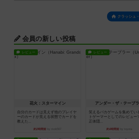
クラッシュ・
会員の新しい投稿
レビュー
レビュー
花火：スターマイン
アンダー・ザ・テーブ
自分のカードは見えず他のプレイヤ
笑えるバカゲームを集めてい
ーのカードが見える状態でカードを
トゲーマーとしてのレビュー
教えた...
正体隠...
約2時間前
by mob567
約4時間前
by toyota