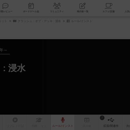
索
新着レビュー
ボードゲーム会
コミュニティ
掲示板一覧
キット
クラッシュ・オブ・デッキ : 浸水
ルール/インスト
2年～
: 浸水
7
リプレイ
日記
戦略
・コツ
ルール
/インスト
掲示板
拡張/関連
作
次