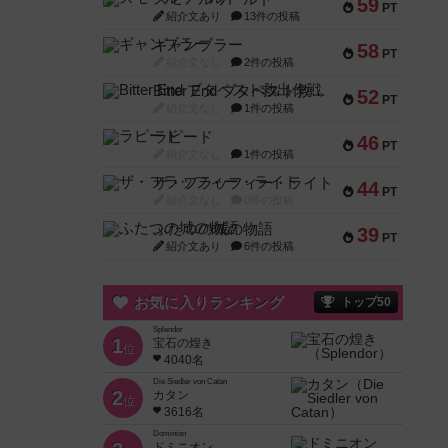
59
PT
紹介文あり
13件の投稿
ギャンブラー
58
PT
紹介文なし
2件の投稿
Bitter End ブタペスト救出作戦
52
PT
紹介文なし
1件の投稿
ラピード
46
PT
紹介文なし
1件の投稿
ザ・フラッフィー・ライト
44
PT
紹介文なし
0件の投稿
ふたつの城の物語
39
PT
紹介文あり
6件の投稿
お気に入りランキング
トップ50
Splendor
1
宝石の煌き
位
4040名
Die Siedler von Catan
2
カタン
位
3616名
Dominion
ドミニオン