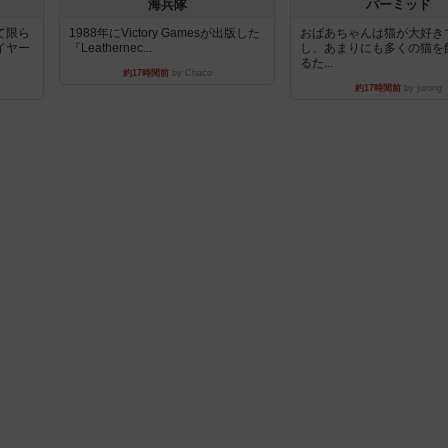
海兵隊
パーミッド
て限ら
1988年にVictory Gamesが出版した
おばあちゃんは猫が大好き
イヤー
『Leathernec...
し、あまりにも多くの猫を
るた...
約17時間前
by Chaco
約17時間前
by jurong