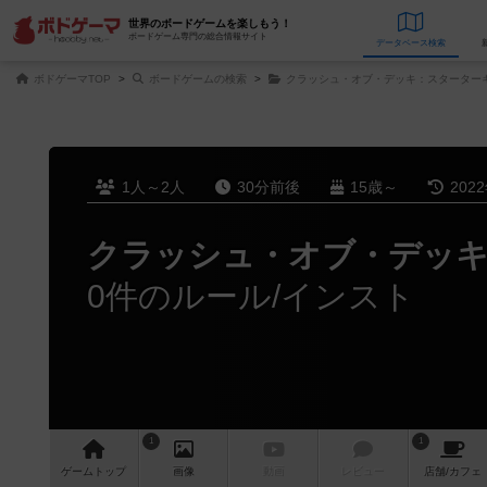
世界のボードゲームを楽しもう！
ボードゲーム専門の総合情報サイト
データベース
検
ボドゲーマTOP
ボードゲームの検索
クラッシュ・オブ・デッキ：スターター
1人～2人
30分前後
15歳～
202
クラッシュ・オブ・デッキ 
0件のルール/インスト
1
1
ゲーム
トップ
画像
動画
レビュー
店舗/
カフェ