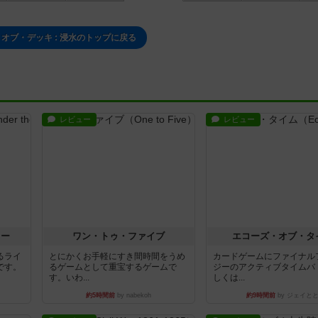
オブ・デッキ : 浸水のトップに戻る
レビュー
レビュー
ラー
ワン・トゥ・ファイブ
エコーズ・オブ・タ
るライ
とにかくお手軽にすき間時間をうめ
カードゲームにファイナル
です。
るゲームとして重宝するゲームで
ジーのアクティブタイムバ
す。いわ...
しくは...
約5時間前
by nabekoh
約9時間前
by ジェイと