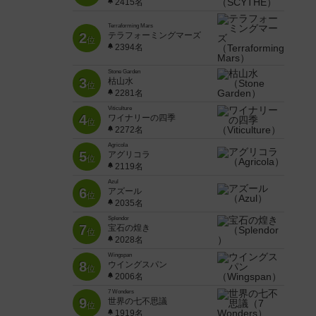
2415名
Terraforming Mars
2
テラフォーミングマーズ
位
2394名
Stone Garden
3
枯山水
位
2281名
Viticulture
4
ワイナリーの四季
位
2272名
Agricola
5
アグリコラ
位
2119名
Azul
6
アズール
位
2035名
Splendor
7
宝石の煌き
位
2028名
Wingspan
8
ウイングスパン
位
2006名
7 Wonders
9
世界の七不思議
位
1919名