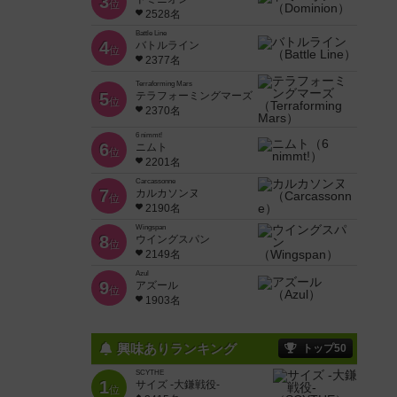
3
位
2528名
Battle Line
4
バトルライン
位
2377名
Terraforming Mars
5
テラフォーミングマーズ
位
2370名
6 nimmt!
6
ニムト
位
2201名
Carcassonne
7
カルカソンヌ
位
2190名
Wingspan
8
ウイングスパン
位
2149名
Azul
9
アズール
位
1903名
興味ありランキング
トップ50
SCYTHE
1
サイズ -大鎌戦役-
位