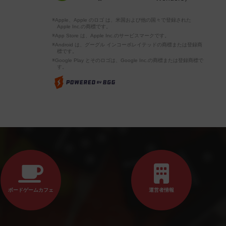
※Apple、Apple のロゴ は、米国および他の国々で登録された
Apple Inc.の商標です。
※App Store は、Apple Inc.のサービスマークです。
※Android は、グーグル インコーポレイテッドの商標または登録商
標です。
※Google Play とそのロゴは、Google Inc.の商標または登録商標で
す。
ボードゲームカフェ
運営者情報