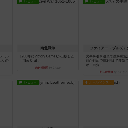
レビュー
レビュー
南北戦争
ファイアー・ブルズ /
ルール
1983年にVictory Gamesが出版した
火牛を引き連れて敵を殲滅
んなの
『The Civil ...
縦か斜めで前2列まで攻撃
が、自分...
約14時間前
by Chaco
約16時間前
by うらまこ
レビュー
ルール/インスト