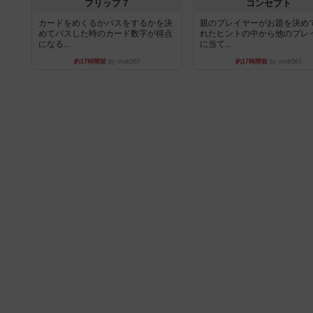
フリップ７
コンセプト
カードをめくるかパスをするかを決
親のプレイヤーがお題を決め
めてパスした時のカード数字が得点
れたヒントの中から他のプレ
になる...
に当て...
約17時間前
by mob567
約17時間前
by mob567