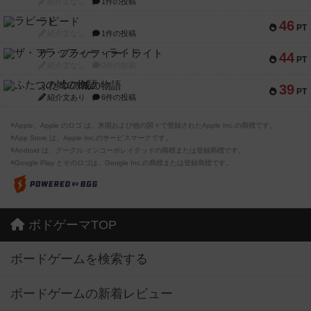
紹介文なし
1件の投稿
ラピード
46
PT
紹介文なし
1件の投稿
ザ・フラッフィー・ライト
44
PT
紹介文なし
0件の投稿
ふたつの城の物語
39
PT
紹介文あり
6件の投稿
※Apple、Apple のロゴ は、米国および他の国々で登録されたApple Inc.の商標です。
※App Store は、Apple Inc.のサービスマークです。
※Android は、グーグル インコーポレイテッドの商標または登録商標です。
※Google Play とそのロゴは、Google Inc.の商標または登録商標です。
ボドゲーマTOP
ボードゲームを検索する
ボードゲームの新着レビュー