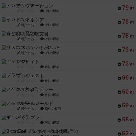
テンプテーション
79
PT
紹介文なし
2件の投稿
インドネシア
78
PT
紹介文あり
2件の投稿
宵と暁の呪文書
75
PT
紹介文あり
8件の投稿
リスボン・トラム 28
73
PT
紹介文あり
9件の投稿
アマナイト
73
PT
紹介文なし
1件の投稿
ブラヴェスト
66
PT
紹介文なし
1件の投稿
スペクタキュラー
60
PT
紹介文なし
1件の投稿
スモールワールド
59
PT
紹介文あり
13件の投稿
ギャンブラー
58
PT
紹介文なし
2件の投稿
Bitter End ブタペスト救出作戦
52
PT