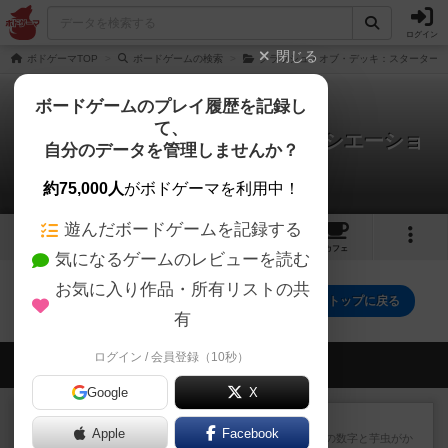
ログイン
閉じる
ボドゲーマTOP
ボードゲームの検索
クラッシュ・オブ・デッキ：スターター
ボードゲームのプレイ履歴を記録し
て、
クラッシュ・オブ・デッキ : イニシエーショ
自分のデータを管理しませんか？
ン
0件の動画
約75,000人
がボドゲーマを利用中！
遊んだボードゲームを記録する
1
1
1
トップ
画像
動画
レビュー
カフェ
気になるゲームのレビューを読む
お気に入り作品・所有リストの共
クラッシュ・オブ・デッキ : イニシエーションのトップに戻る
有
ログイン / 会員登録（10秒）
会員の新しい投稿
Google
X
レビュー
ヘックメック
Apple
Facebook
サイコロゲームです1から5までの数字と芋虫がか