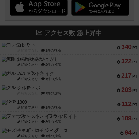
アクセス数 急上昇中
コレクト！
340
PT
紹介文なし
1件の投稿
無限まちがいさがし
322
PT
紹介文あり
2件の投稿
ガルフストライク
217
PT
紹介文あり
1件の投稿
クルティボ
203
PT
紹介文なし
1件の投稿
1809
112
PT
紹介文あり
1件の投稿
ファースト・イン・フライト
108
PT
紹介文あり
3件の投稿
モズビ－ズ・レイダ－ズ
94
PT
紹介文あり
1件の投稿