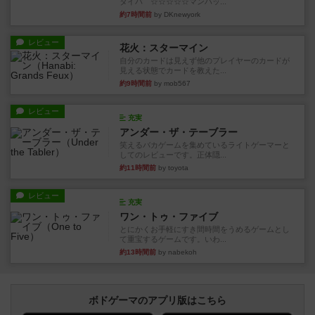
タイパ ☆☆☆☆☆マンハッ...
約7時間前
by DKnewyork
レビュー
花火：スターマイン
自分のカードは見えず他のプレイヤーのカードが
見える状態でカードを教えた...
約9時間前
by mob567
レビュー
充実
アンダー・ザ・テーブラー
笑えるバカゲームを集めているライトゲーマーと
してのレビューです。正体隠...
約11時間前
by toyota
レビュー
充実
ワン・トゥ・ファイブ
とにかくお手軽にすき間時間をうめるゲームとし
て重宝するゲームです。いわ...
約13時間前
by nabekoh
ボドゲーマのアプリ版はこちら