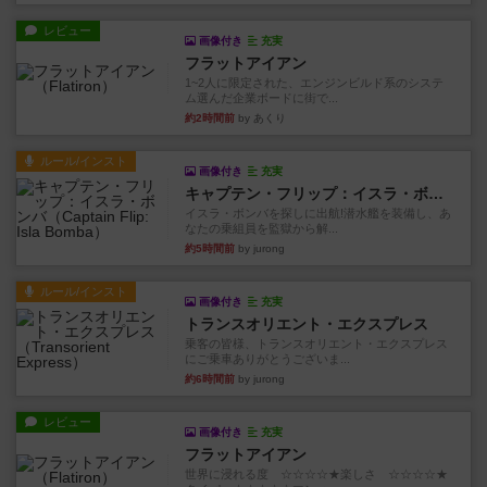
レビュー
画像付き
充実
フラットアイアン
1~2人に限定された、エンジンビルド系のシステ
ム選んだ企業ボードに街で...
約2時間前
by あくり
ルール/インスト
画像付き
充実
キャプテン・フリップ：イスラ・ボンバ
イスラ・ボンバを探しに出航!潜水艦を装備し、あ
なたの乗組員を監獄から解...
約5時間前
by jurong
ルール/インスト
画像付き
充実
トランスオリエント・エクスプレス
乗客の皆様、トランスオリエント・エクスプレス
にご乗車ありがとうございま...
約6時間前
by jurong
レビュー
画像付き
充実
フラットアイアン
世界に浸れる度 ☆☆☆☆★楽しさ ☆☆☆☆★