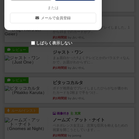
かれたダイス。これを振っ...
44分前
by みいやん
または
メールで会員登録
レビュー
ハゲタカのえじき
超有名なゲームですが、初めてプレイしました。1
から15までのカードがプ...
約1時間前
by みいやん
しばらく表示しない
レビュー
ジャスト・ワン
まぁ面白かった‼️よくテレビとかのバラエティなん
かで、お題がわからずに...
約1時間前
by みいやん
レビュー
ピタッコカルタ
ボドゲ相席会でプレイしましたひらがなが書かれ
たカードを2枚まで手をつけ...
約1時間前
by みいやん
ルール/インスト
画像付き
充実
ノームズ・アット・ナイト
ベネボレンス女王は、忠実な臣民を称えるための
祝宴を開こうとしています。...
約2時間前
by jurong