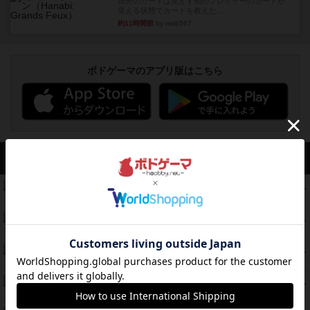
自分のカードは見えず他のプレイヤーのカードが
見える状態でカードを教えた...
約11時間前
by mob567
ボドゲーマのアプリ版はこちら
アクセス数 急上昇中
コレクト！
340
PT
紹介文なし
1件の投稿
無限まちがいさがし
322
PT
紹介文あり
2件の投稿
ガルフストライク
217
PT
紹介文あり
1件の投稿
クルティボ
203
PT
紹介文なし
1件の投稿