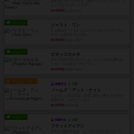
超有名なゲームですが、初めてプレイしました。1
から15までのカードがプ...
約3時間前
by みいやん
レビュー
ジャスト・ワン
まぁ面白かった‼️よくテレビとかのバラエティなん
かで、お題がわからずに...
約3時間前
by みいやん
レビュー
ピタッコカルタ
ボドゲ相席会でプレイしましたひらがなが書かれ
たカードを2枚まで手をつけ...
約3時間前
by みいやん
ルール/インスト
画像付き
充実
ノームズ・アット・ナイト
ベネボレンス女王は、忠実な臣民を称えるための
祝宴を開こうとしています。...
約4時間前
by jurong
レビュー
画像付き
充実
フラットアイアン
1~2人に限定された、エンジンビルド系のシステ