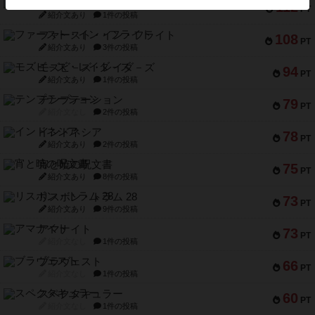
1809
112
PT
紹介文あり
1件の投稿
ファースト・イン・フライト
108
PT
紹介文あり
3件の投稿
モズビ－ズ・レイダ－ズ
94
PT
紹介文あり
1件の投稿
テンプテーション
79
PT
紹介文なし
2件の投稿
インドネシア
78
PT
紹介文あり
2件の投稿
宵と暁の呪文書
75
PT
紹介文あり
8件の投稿
リスボン・トラム 28
73
PT
紹介文あり
9件の投稿
アマナイト
73
PT
紹介文なし
1件の投稿
ブラヴェスト
66
PT
紹介文なし
1件の投稿
スペクタキュラー
60
PT
紹介文なし
1件の投稿