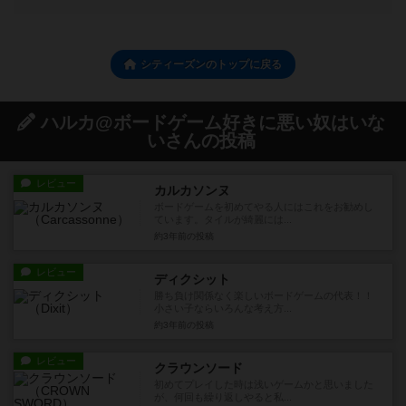
シティーズンのトップに戻る
ハルカ@ボードゲーム好きに悪い奴はいな
いさんの投稿
レビュー
カルカソンヌ
ボードゲームを初めてやる人にはこれをお勧めし
ています。タイルが綺麗には...
約3年前
の投稿
レビュー
ディクシット
勝ち負け関係なく楽しいボードゲームの代表！！
小さい子ならいろんな考え方...
約3年前
の投稿
レビュー
クラウンソード
初めてプレイした時は浅いゲームかと思いました
が、何回も繰り返しやると私...