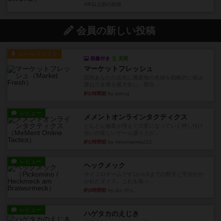
4年以上前
の投稿
会員の新しい投稿
ルール/インスト
画像付き
充実
マーケットフレッシュ
目的あなたの店先に農産物の木箱を戦略的に積み
重ねて在庫を最大化し、競合...
約1時間前
by jurong
レビュー
メメントオンラインタクティクス
どんどん物量が増えて大変になっていく押し付け
合いが楽しいゲーム盛り上が...
約1時間前
by nekomanma222
レビュー
ヘックメック
サイコロゲームです1から5までの数字と芋虫がか
かれたダイス。これを振っ...
約3時間前
by みいやん
レビュー
ハゲタカのえじき