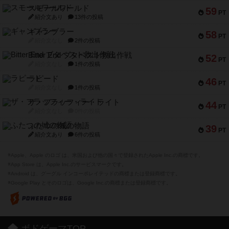
スモールワールド
59
PT
紹介文あり
13件の投稿
ギャンブラー
58
PT
紹介文なし
2件の投稿
Bitter End ブタペスト救出作戦
52
PT
紹介文なし
1件の投稿
ラピード
46
PT
紹介文なし
1件の投稿
ザ・フラッフィー・ライト
44
PT
紹介文なし
0件の投稿
ふたつの城の物語
39
PT
紹介文あり
6件の投稿
※Apple、Apple のロゴ は、米国および他の国々で登録されたApple Inc.の商標です。
※App Store は、Apple Inc.のサービスマークです。
※Android は、グーグル インコーポレイテッドの商標または登録商標です。
※Google Play とそのロゴは、Google Inc.の商標または登録商標です。
ボドゲーマTOP