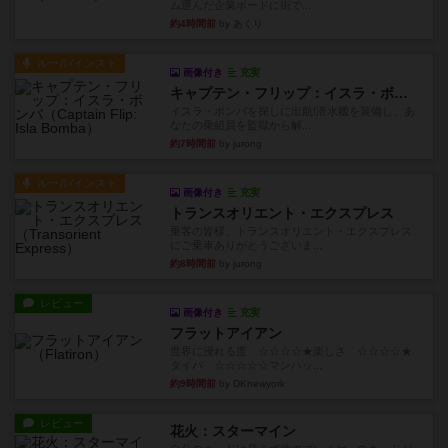
ム選んだ企業ボードに街で...
約4時間前
by あくり
ルール/インスト
画像付き
充実
キャプテン・フリップ：イスラ・ボンバ
イスラ・ボンバを探しに出航!潜水艦を装備し、あ
なたの乗組員を監獄から解...
約7時間前
by jurong
ルール/インスト
画像付き
充実
トランスオリエント・エクスプレス
乗客の皆様、トランスオリエント・エクスプレス
にご乗車ありがとうございま...
約8時間前
by jurong
レビュー
画像付き
充実
フラットアイアン
世界に浸れる度 ☆☆☆☆★楽しさ ☆☆☆☆★
タイパ ☆☆☆☆☆マンハッ...
約9時間前
by DKnewyork
レビュー
花火：スターマイン