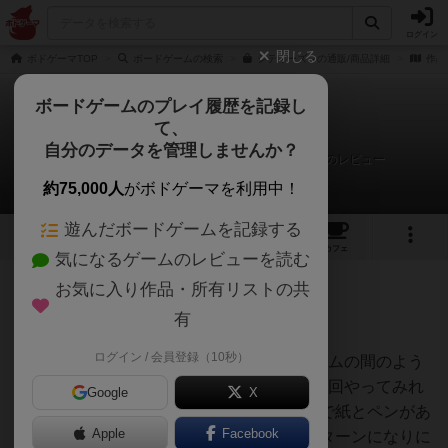
ログイン
閉じる
ボドゲーマTOP
ボードゲームの検索
シティーズンの通販/商品詳細
作品
ボードゲームのプレイ履歴を記録し
て、
シティーズン
自分のデータを管理しませんか？
ハルカ@ボードゲーム好きに悪い奴はいないさんのレビュー
約75,000人
がボドゲーマを利用中！
遊んだボードゲームを記録する
1
4
4
トップ
画像
動画
レビュー
カフェ
気になるゲームのレビューを読む
お気に入り作品・所有リストの共
523名
3名
0
約3年前
有
ログイン / 会員登録（10秒）
2人用のボードゲーム。トレカとボードゲームの間のよう
なルール。ルールは難しそうに見えるが、1回やってみれ
Google
X
ばすぐに飲み込めた。しっかり頭を使うので紙とペンがあ
Apple
Facebook
ると遊びやすい。イラストも良く、ワンパターンになりに