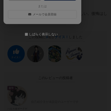
くいので何度でも遊べるボードゲーム！
または
2人用ゲームが好きな人は1回やってみて欲しい。後悔はし
メールで会員登録
ない！！
しばらく表示しない
この投稿に
3
名が
ナイス！
しました
ナイス！
このレビューの投稿者
皇帝
自己紹介文が未設定のユーザーです
ハルカ@ボードゲ