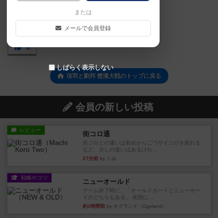
または
メールで会員登録
0
しばらく表示しない
項羽と劉邦 楚漢大戦のトップに戻る
会員の新しい投稿
レビュー
街コロ通
街コロとの違いは初めから二つサイコロを振れる
など、少しの違いはあるけれ...
27分前
by くみ
戦略やコツ
ニューオールド
ゲーム終了時に、「オールドカードとニューカー
ドのどちらもある」 状態に...
約1時間前
by オグランド（Oguland）