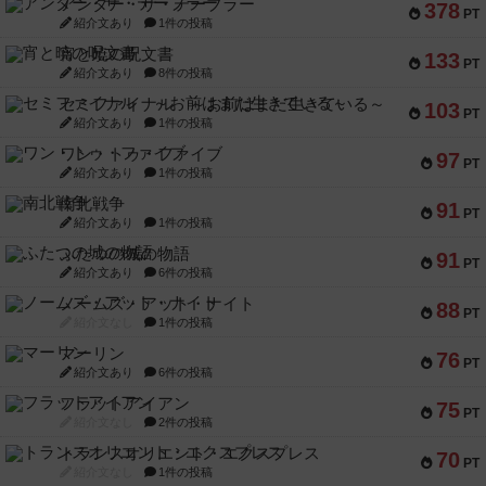
アンダー・ザ・テーブラー
378
PT
紹介文あり
1件の投稿
宵と暁の呪文書
133
PT
紹介文あり
8件の投稿
セミファイナル ～お前はまだ生きている～
103
PT
紹介文あり
1件の投稿
ワン・トゥ・ファイブ
97
PT
紹介文あり
1件の投稿
南北戦争
91
PT
紹介文あり
1件の投稿
ふたつの城の物語
91
PT
紹介文あり
6件の投稿
ノームズ・アット・ナイト
88
PT
紹介文なし
1件の投稿
マーリン
76
PT
紹介文あり
6件の投稿
フラットアイアン
75
PT
紹介文なし
2件の投稿
トランスオリエント・エクスプレス
70
PT
紹介文なし
1件の投稿