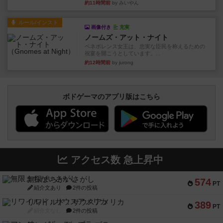
約11時間前
by みいやん
ルール/インスト
画像付き
充実
ノームズ・アット・ナイト
ベネボレンス女王は、忠実な臣民を称えるための
祝宴を開こうとしています。...
約12時間前
by jurong
ボドゲーマのアプリ版はこちら
アクセス数 急上昇中
無限まちがいさがし
574
PT
紹介文あり
2件の投稿
リワイルド：サウスアメリカ
389
PT
紹介文なし
2件の投稿