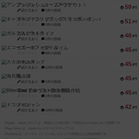
アンブッシュ！：ムーブアウト！
59
PT
紹介文あり
1件の投稿
キャプテン・フリップ：イスラ・ボンバ
51
PT
紹介文なし
2件の投稿
ガルフストライク
46
PT
紹介文あり
1件の投稿
エコーズ・オブ・タイム
45
PT
紹介文なし
8件の投稿
スカルキング
45
PT
紹介文あり
12件の投稿
海兵隊
45
PT
紹介文あり
1件の投稿
Bitter End ブタペスト救出作戦
45
PT
紹介文なし
1件の投稿
ドコジャン
42
PT
紹介文あり
10件の投稿
※Apple、Apple のロゴ は、米国および他の国々で登録されたApple Inc.の商標です。
※App Store は、Apple Inc.のサービスマークです。
※Android は、グーグル インコーポレイテッドの商標または登録商標です。