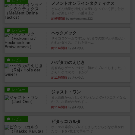
レビュー
メメントオンラインタクティクス
どんどん物量が増えて大変になっていく押し付け
合いが楽しいゲーム盛り上が...
約9時間前
by nekomanma222
レビュー
ヘックメック
サイコロゲームです1から5までの数字と芋虫がか
かれたダイス。これを振っ...
約11時間前
by みいやん
レビュー
ハゲタカのえじき
超有名なゲームですが、初めてプレイしました。1
から15までのカードがプ...
約11時間前
by みいやん
レビュー
ジャスト・ワン
まぁ面白かった‼️よくテレビとかのバラエティなん
かで、お題がわからずに...
約11時間前
by みいやん
レビュー
ピタッコカルタ
ボドゲ相席会でプレイしましたひらがなが書かれ
たカードを2枚まで手をつけ...