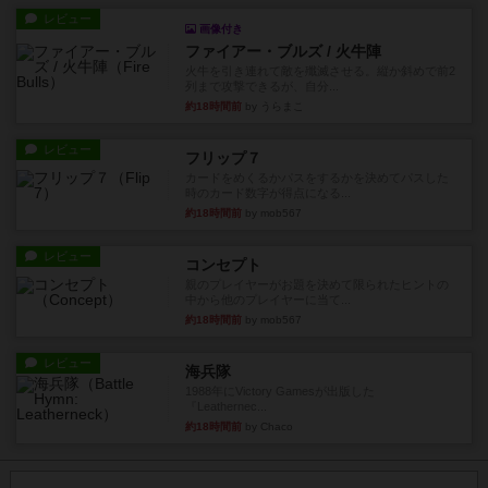
レビュー
画像付き
ファイアー・ブルズ / 火牛陣
火牛を引き連れて敵を殲滅させる。縦か斜めで前2
列まで攻撃できるが、自分...
約18時間前
by うらまこ
レビュー
フリップ７
カードをめくるかパスをするかを決めてパスした
時のカード数字が得点になる...
約18時間前
by mob567
レビュー
コンセプト
親のプレイヤーがお題を決めて限られたヒントの
中から他のプレイヤーに当て...
約18時間前
by mob567
レビュー
海兵隊
1988年にVictory Gamesが出版した
『Leathernec...
約18時間前
by Chaco