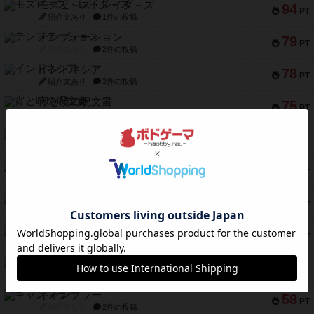
モズビ－ズ・レイダ－ズ
94
PT
紹介文あり
1件の投稿
テンプテーション
79
PT
紹介文なし
2件の投稿
インドネシア
78
PT
紹介文あり
2件の投稿
宵と暁の呪文書
75
PT
紹介文あり
8件の投稿
リスボン・トラム 28
73
PT
紹介文あり
9件の投稿
アマナイト
73
PT
紹介文なし
1件の投稿
ブラヴェスト
66
PT
紹介文なし
1件の投稿
スペクタキュラー
60
PT
紹介文なし
1件の投稿
スモールワールド
59
PT
紹介文あり
13件の投稿
ギャンブラー
58
PT
紹介文なし
2件の投稿