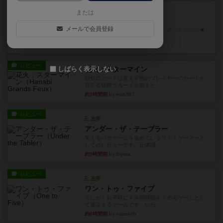
レビュー
画像付き
充実
または
フラットアイアン
メールで会員登録
世界に浸れる度 ☆☆☆☆★楽しさ ☆☆☆☆★
タイパ ☆☆☆☆☆マンハッ...
約1時間前
by DKnewyork
レビュー
しばらく表示しない
花火：スターマイン
自分のカードは見えず他のプレイヤーのカードが
見える状態でカードを教えた...
約3時間前
by mob567
レビュー
充実
アンダー・ザ・テーブラー
笑えるバカゲームを集めているライトゲーマーと
してのレビューです。正体隠...
約5時間前
by toyota
レビュー
充実
ワン・トゥ・ファイブ
とにかくお手軽にすき間時間をうめるゲームとし
て重宝するゲームです。いわ...
約6時間前
by nabekoh