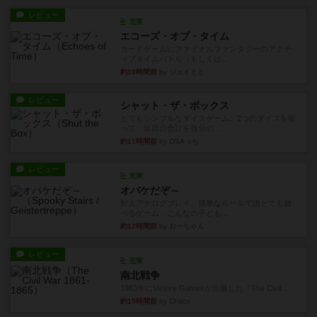
レビュー
充実
エコーズ・オブ・タイム
カードゲームにファイナルファンタジーのアクテ
ィブタイムバトル（もしくは...
約10時間前
by ジェイとと
レビュー
シャット・ザ・ボックス
とてもシンプルなダイスゲーム。2つのダイスを振
って、出目の合計を自分の...
約11時間前
by OSAっち
レビュー
充実
オバケだぞ～
対人アナログプレイ。簡単なルールで誰とでも遊
べるゲーム。こんなの子ども...
約12時間前
by おーちゃん
レビュー
充実
南北戦争
1983年にVictory Gamesが出版した『The Civil ...
約15時間前
by Chaco