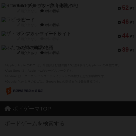
Bitter End ブタペスト救出作戦
52
PT
紹介文なし
1件の投稿
ラピード
46
PT
紹介文なし
1件の投稿
ザ・フラッフィー・ライト
44
PT
紹介文なし
0件の投稿
ふたつの城の物語
39
PT
紹介文あり
6件の投稿
※Apple、Apple のロゴ は、米国および他の国々で登録されたApple Inc.の商標です。
※App Store は、Apple Inc.のサービスマークです。
※Android は、グーグル インコーポレイテッドの商標または登録商標です。
※Google Play とそのロゴは、Google Inc.の商標または登録商標です。
ボドゲーマTOP
ボードゲームを検索する