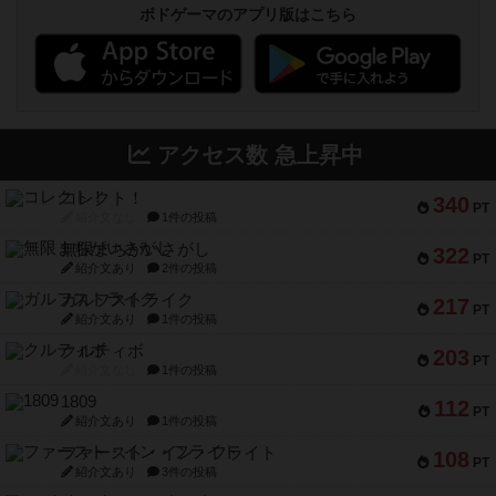
ボドゲーマのアプリ版はこちら
アクセス数 急上昇中
コレクト！
340
PT
紹介文なし
1件の投稿
無限まちがいさがし
322
PT
紹介文あり
2件の投稿
ガルフストライク
217
PT
紹介文あり
1件の投稿
クルティボ
203
PT
紹介文なし
1件の投稿
1809
112
PT
紹介文あり
1件の投稿
ファースト・イン・フライト
108
PT
紹介文あり
3件の投稿