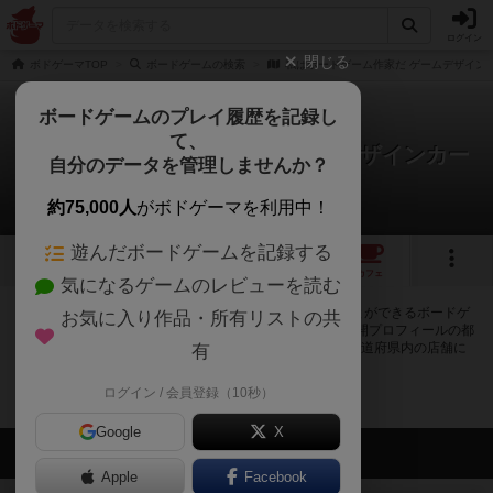
ログイン
閉じる
ボドゲーマTOP
ボードゲームの検索
私はボードゲーム作家だ ゲームデザイン
ボードゲームのプレイ履歴を記録し
て、
私はボードゲーム作家だ ゲームデザインカー
自分のデータを管理しませんか？
ド
0店のカフェ/スペースが提供中
約75,000人
がボドゲーマを利用中！
遊んだボードゲームを記録する
5
トップ
画像
動画
レビュー
カフェ
気になるゲームのレビューを読む
私はボードゲーム作家だ ゲームデザインカードで遊ぶことができるボードゲ
お気に入り作品・所有リストの共
ームカフェ・プレイスペースが0店登録されています。公開プロフィールの都
道府県が設定されたアカウントでログインすると、同じ都道府県内の店舗に
有
絞り込むボタンが表示されます。
ログイン / 会員登録（10秒）
Google
X
会員の新しい投稿
Apple
Facebook