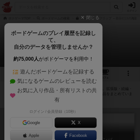
ログイン
閉じる
ボドゲーマTOP
ボードゲームの検索
キャプテン・フリップ ～自分だけの海賊団
ボードゲームのプレイ履歴を記録し
て、
キャプテンフリップ
自分のデータを管理しませんか？
拡張/関連作品 1件
約75,000人
がボドゲーマを利用中！
遊んだボードゲームを記録する
6
9
65
トップ
画像
動画
レビュー
カフェ
気になるゲームのレビューを読む
キャプテンフリップに紐付いているボードゲーム一覧です。拡張版・続編・
お気に入り作品・所有リストの共
リメイク版などの同じシリーズを中心に、関連性の強い作品をまとめていま
す。
有
ログイン / 会員登録（10秒）
Google
X
Apple
Facebook
キャプテン・フリップ：イスラ・ボンバ