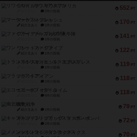
リワイルド：サウスアメリカ
552
PT
紹介文なし
2件の投稿
マーケットフレッシュ
170
PT
紹介文あり
1件の投稿
ファイアー・ブルズ / 火牛陣
141
PT
紹介文なし
1件の投稿
ワン・トゥ・ファイブ
122
PT
紹介文あり
1件の投稿
トランスオリエント・エクスプレス
119
PT
紹介文なし
1件の投稿
フラットアイアン
118
PT
紹介文なし
2件の投稿
エコーズ・オブ・タイム
118
PT
紹介文なし
8件の投稿
南北戦争
79
PT
紹介文あり
1件の投稿
キャプテン・フリップ：イスラ・ボンバ
72
PT
紹介文なし
2件の投稿
メメントオンラインタクティクス
70
PT