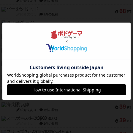
紹介文あり
4件の投稿
パーミッド
68
PT
紹介文なし
1件の投稿
クリーグ
57
PT
紹介文あり
1件の投稿
セミファイナル ～お前はまだ生きている～
53
PT
紹介文あり
1件の投稿
ふたつの街の物語
52
PT
紹介文あり
18件の投稿
クランク! ：冒険者たち（拡張）
50
PT
紹介文あり
4件の投稿
とうほうの！
42
PT
紹介文なし
1件の投稿
スターマイン・ラミー ポケット
42
PT
紹介文あり
2件の投稿
海兵隊
39
PT
紹介文あり
1件の投稿
スーパーストア3000
39
PT
紹介文なし
1件の投稿
フリップ７：復讐心とともに