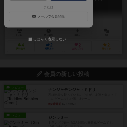
Captain Flip: Isla Bomba
または
メールで会員登録
2～5人
25～30分
8歳～
2件
しばらく表示しない
4
2
2
2
興味あり
経験あり
お気に入り
持ってる
会員の新しい投稿
レビュー
ナンジャモンジャ・ミドリ
私は吃音を持っているのですが、友達と集まって
このゲームをした際、3ゲー...
約2時間前
by 155973
レビュー
ジンラミー
トランプで遊べる2人対戦の麻雀風ゲームです。
10枚の手札で、同じスーツ...