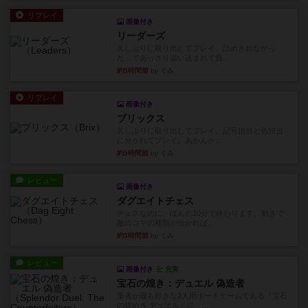
リプレイ
画像付き
リーダーズ
久しぶりに取り出してプレイ。詰めきれなかっ
た…であっさり追い込まれて負...
約5時間前
by くみ
リプレイ
画像付き
ブリックス
久しぶりに取り出してプレイ。記号担当と色担当
に分かれてプレイ。あかんか...
約5時間前
by くみ
レビュー
画像付き
ダグエイトチェス
チェスなのに、ほんの10分で終わります。動きで
敵のコマの種類が分かれば...
約5時間前
by くみ
レビュー
画像付き
充実
宝石の煌き：デュエル 偽造者
筆者が最も好きな2人用ボードゲームである『宝石
の煌めき デュエル』に、...