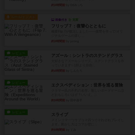
約3時間前
by OSAっち
ルール/インスト
画像付き
充実
フリップ７：復讐心とともに
概要Flip 7が復活しました――復讐を伴って!オリ
ジナルゲームの楽し...
約3時間前
by jurong
レビュー
アズール：シントラのステンドグラス
大好きなアズールシリーズ。ステンドグラスを作
っていきます✨1部より自由...
約4時間前
by しんたろ
レビュー
エクスペディション：世界を巡る冒険
クラマー氏の不朽の名作。新しいボードゲームほ
どおもしろいはず？いいえ。...
約5時間前
by 田中昌平
レビュー
スライプ
メインコマ一つサブコマ四つでそれぞれプレイし
ます。動かし方はコマか壁に...
約5時間前
by くみ