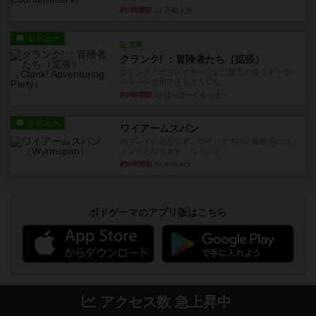
約7時間前
by 手動人形
レビュー
充実
クランク! ：冒険者たち（拡張）
クランク！のプレイヤーごとに能力の違うキャラ
クターを使用できるようにな...
約7時間前
by ぽっぽーくるっぽー
レビュー
ワイアームスパン
初プレイの感想です。ウイングスパン履修済のコ
メントとなります。ウイング...
約8時間前
by daisdice
ボドゲーマのアプリ版はこちら
アクセス数 急上昇中