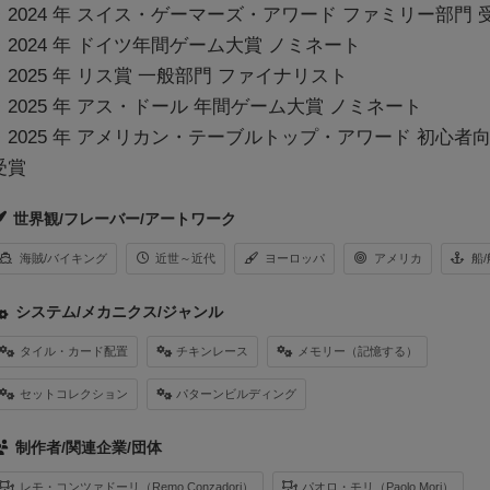
・2024 年 スイス・ゲーマーズ・アワード ファミリー部門 
・2024 年 ドイツ年間ゲーム大賞 ノミネート
・2025 年 リス賞 一般部門 ファイナリスト
・2025 年 アス・ドール 年間ゲーム大賞 ノミネート
・2025 年 アメリカン・テーブルトップ・アワード 初心者
受賞
世界観/フレーバー/アートワーク
海賊/バイキング
近世～近代
ヨーロッパ
アメリカ
船
システム/メカニクス/ジャンル
タイル・カード配置
チキンレース
メモリー（記憶する）
セットコレクション
パターンビルディング
制作者/関連企業/団体
レモ・コンツァドーリ（Remo Conzadori）
パオロ・モリ（Paolo Mori）