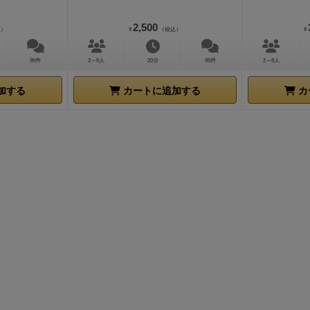
2,500
込）
¥
（税込）
¥
90件
2～8人
20分
95件
2～8人
加する
カートに追加する
カ