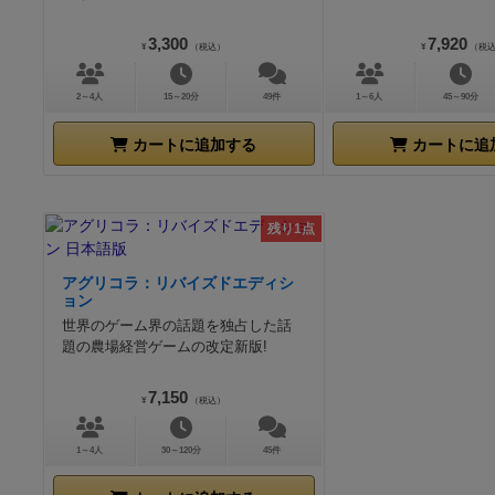
3,300
7,920
¥
（税込）
¥
（税
2～4人
15～20分
49件
1～6人
45～90分
カートに追加する
カートに追
残り1点
アグリコラ：リバイズドエディシ
ョン
世界のゲーム界の話題を独占した話
題の農場経営ゲームの改定新版!
7,150
¥
（税込）
1～4人
30～120分
45件