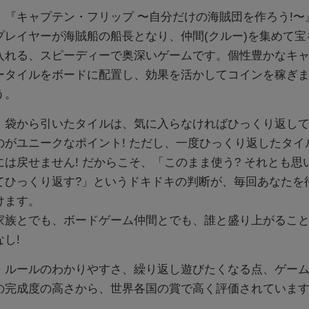
『キャプテン・フリップ 〜自分だけの海賊団を作ろう!〜
プレイヤーが海賊船の船⻑となり、仲間(クルー)を集めて宝
入れる、スピーディーで奥深いゲームです。個性豊かなキ
ータイルをボードに配置し、効果を活かしてコインを稼ぎ
う。
袋から引いたタイルは、気に入らなければひっくり返して
のがユニークなポイント! ただし、一度ひっくり返したタイ
には戻せません! だからこそ、「このまま使う? それとも思
てひっくり返す?」というドキドキの判断が、毎回あなたを
けます。
家族とでも、ボードゲーム仲間とでも、誰と盛り上がるこ
なし!
ルールのわかりやすさ、繰り返し遊びたくなる点、ゲーム
の完成度の高さから、世界各国の賞で高く評価されていま