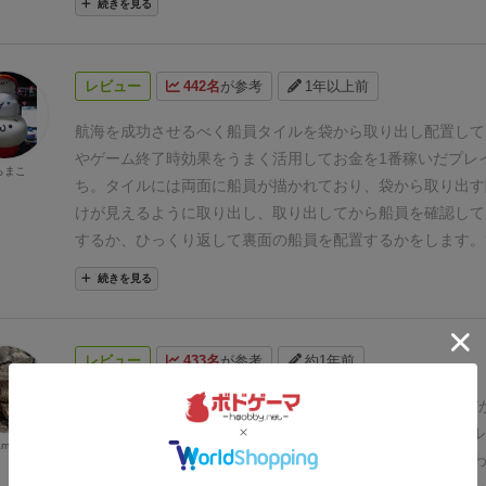
続きを見る
追記：2024年ドイツ年間ゲーム大賞ノミネートされました
タイル配置ゲーム。BGAでプレイ。海外では結構売れてい
番では袋からタイルを1枚引いて、5列のうち、好きな列に
レビュー
442名
が参考
1年以上前
け。
どちらかのプレイヤーが5列のうち、4列埋めたら、ゲ
金が多い方が勝ち。
特徴的なのが、テトリスやコネクト４の
航海を成功させるべく船員タイルを袋から取り出し配置して
に置いても、その列の一番下に落下していく感じで、置かれ
やゲーム終了時効果をうまく活用してお金を1番稼いだプレ
らまこ
によっては、各列の一番上に置かれるとお金がたくさんもら
ち。
タイルには両面に船員が描かれており、袋から取り出す
じ行にたくさんタイルが置かれているとたくさんお金がもら
けが見えるように取り出し、取り出してから船員を確認して
ど、色んな種類があるので、ほどよく悩むのが良い。
そして
するか、ひっくり返して裏面の船員を配置するかをします。
が、引いたタイルの裏面には、別のタイルのイラストが描か
たら、再びひっくり返して配置はできないので自分にとって
続きを見る
イルを配置する前に、裏面にするかどうかを選択できる点。
わかりませんよ。
船員の配置は5列ある列のどこに配置して
はめくるまでわからないし、一度めくると、表面に戻すこと
が、下から配置していくことになります。
列によっては1番
当然、タイルによって、良い悪いもあるし、中にはめっちゃ
置した際にボーナスがありますのでうまくボーナスは獲得し
レビュー
433名
が参考
約1年前
けど、３枚置いた状態でゲームが終わると強制的に負けとい
です。
ゲームは誰かが5列中4列で1番上のマスに船員を配置
くと隣接するタイルを必ず裏返さなければいけないというタ
を一緒にしてゲーム終了。
ゲーム終了時の船員の効果を実行
去年のドイツ年間ゲーム大賞(SDJ)の最終ノミネート作品だ
のゲームならではのタイルの存在がユニーク。
とまぁ、わり
金を稼いだプレイヤーが勝ちになります。
今回は、航海士の
っぽいので日本語版が出たタイミングで買ってみた。
ルール
amio
るのだが、めくり運がだいぶ強く、想像以上にゲームが早く
たくさん集まり地図のお金を手に入れたりと、ナビゲーター
プも簡単簡単で、当然小学生でもすぐできるし、15分で終
ム慣れしていれば、BGAでは3分で終わるｗ）ので、ちょっ
ム終了時までに最終得点の半分ぐらいを稼いでくれて良い航