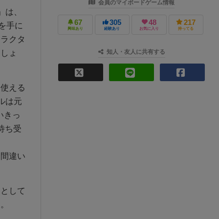
会員のマイボードゲーム情報
』は、
67
305
48
217
を手に
興味あり
経験あり
お気に入り
持ってる
ャラクタ
ましょ
知人・友人に共有する
使える
ルは元
いきっ
待ち受
と間違い
として
す。