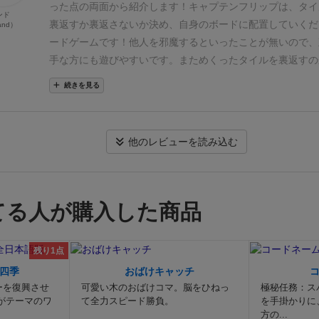
った点の両面から紹介します！
キャプテンフリップは、タイ
ンド
裏返すか裏返さないか決め、自身のボードに配置していくだ
and）
ードゲームです！
他人を邪魔するといったことが無いので、
手な方にも遊びやすいです。まためくったタイルを裏返すの
なのか、ちょっとしたドキドキも味わえます。ルールが簡単
続きを見る
ム初心者の方も楽しめます。
引き運に大きく左右されるのと
絡みが少なめなソロプレイ感が強いゲームシステムになって
・・
好き度（Like）
▶3pt.≪★★★≫
おすすめ度（Recom
他のレビューを読み込む
▶3pt.≪★★★≫
子どもと度（With kids）
▶3pt.≪★★★
フリップの簡単なゲームの流れとルール解説はこちらをご覧
てる人が購入した商品
残り1点
四季
おばけキャッチ
ーを復興させ
可愛い木のおばけコマ。脳をひねっ
極秘任務：ス
がテーマのワ
て全力スピード勝負。
を手掛かりに
方の...