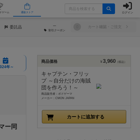
ログイン
/店舗
人気ボードゲーム
通販ストア
─
委託品
0
カート確認・ご注文
割引
クーポン
3,960
商品価格
¥
（税込）
2024年～
キャプテン・フリッ
プ ～自分だけの海賊
団を作ろう！～
商品販売者：ボドゲーマ
メーカー：CMON JAPAN
カートに追加する
マー同