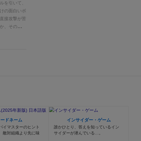
ルを引いて、
けの面白いボ
直接攻撃が苦
か、そのまま
なので、ゲー
、他の人との
います・
mended）
≫
キャプテン
ください！
コードネーム
インサイダー・ゲーム
パイマスターのヒント
誰かひとり、答えを知っているイン
、敵対組織より先に味
サイダーが潜んでいる…。