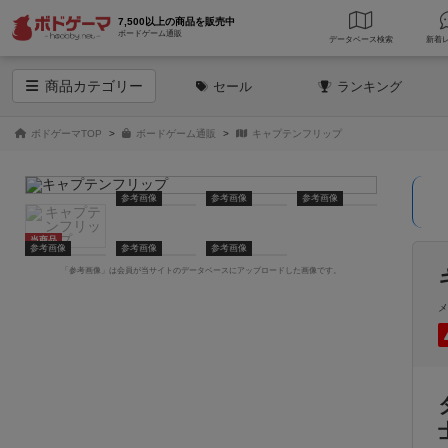
7,500以上の商品を販売中
ボードゲーム通販
データベース
検索
商品
カテゴリー
セール
ランキング
ボドゲーマTOP
ボードゲーム通販
キャプテンフリップ
参考画像
参考画像
参考画像
当商品
参考画像
参考画像
参考画像
「参考画像」は会員が当サイトのデータベースにアップロードした画像です。
メ