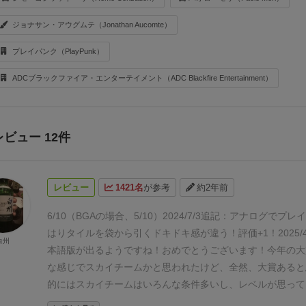
ジョナサン・アウグムテ（Jonathan Aucomte）
プレイパンク（PlayPunk）
ADCブラックファイア・エンターテイメント（ADC Blackfire Entertainment）
レビュー 12件
レビュー
1421名
が参考
約2年前
6/10（BGAの場合、5/10）
2024/7/3追記：アナログでプ
はりタイルを袋から引くドキドキ感が違う！評価+1！
2025
白州
本語版が出るようですね！おめでとうございます！
今年の大
な感じでスカイチームかと思われたけど、全然、大賞あると
的にはスカイチームはいろんな条件多いし、レベルが思って
いから、フランクにできるこっちの方が大賞向きな気がする