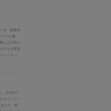
！
シンプルな
るらしい。
手
配置するだ
ーム終了。お
ようにどの列
いき、配置時
る点。
タイル
イヤーの勝
えるものや同
際には片面だ
えるものな
そのまま配置
、面白いの
ひっくり返し
れており、タ
いい船員かは
ただし、裏面
も大丈夫です
はできない。
上のマスに配
お金もらえる
たほうがいい
うタイルや置
したら、手番
イルなど、こ
して、1番お
が、子供向け
と褒めてはい
おじいさんが
もセットアッ
終わる（ゲー
が揃ってゲー
わるので、軽
と物足りない
海になりまし