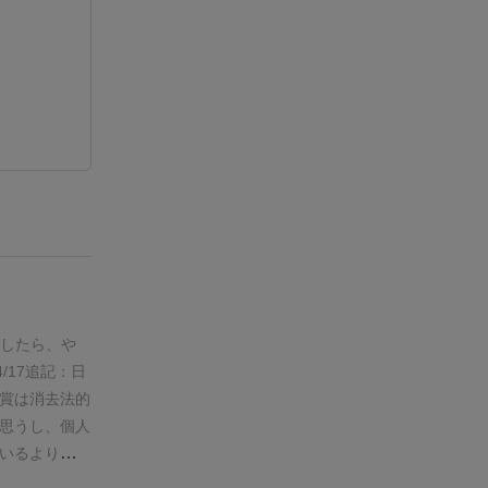
レイしたら、や
/4/17追記：日
賞は消去法的
思うし、個人
いるよりも高
。
2024/6/12