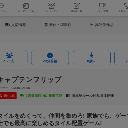
新着レビュー
ボードゲーム会
コミュニティ
掲示板一覧
カフェ
入荷情報
新作
・準新作
高評価
作品
2～5人
20分前後
8歳～
キャプテンフリップ
ーカー：CMON JAPAN
1営業日以内に発送可能
日本語ルール付き/日本語版
残り1点
タイルをめくって、仲間を集めろ! 家族でも、ゲー
士でも最高に楽しめるタイル配置ゲーム!