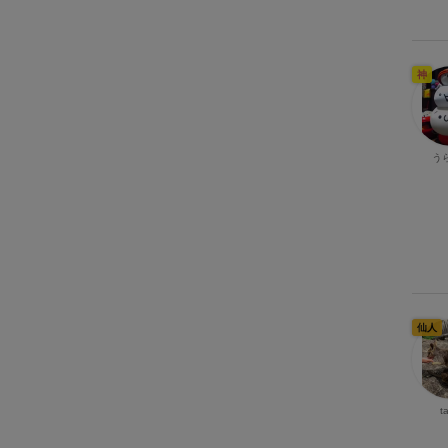
神
う
仙人
t