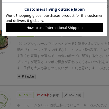
くなんかやるか？って時にとっても便利。インタラクション
感＆運ゲー感は強いのは気になるところ。
気軽に遊ぶゲーム
た。
航海マップが4種類ぐらいあり、ゲームですることもタ
人でも三人でもどっちでも。
やっぱり肝は引いたタイルをひ
あれば、全然悪くないんだけど、めっちゃ面白いから遊んで
ていくって分かりやすさがあるのでファミリーゲームとして
どうか、だね。より良いタイルが出るかどうか、リスク嗜好
続きを見る
ではなく、まぁ、普通なゲームなんじゃね・・・といった感
だが、結構皆「えいっ」とやっちゃっている。点数が高い砲
種類も5種類あるんだけど、どれも「なるほどね」といった
終了時に３つを超えているとドボンするので、2つもう置い
んかこう、面白いんだが、物足りなさを感じてしまうゲーム
ひっくり返すのはリスクがあるが、仮に出ちゃっても、（隣
レビュー
326名
が参考
7ヶ月前
もわるい意味でもノミネート作って感じかな
とはいえ、全然
っくり返せる）猿が出ればリカバリーできるかも、とかで厳
はないので、BGAで後10分しかないけど、なんか遊びたい
算はできませんが。
子どもは乗数で増えていく「船員」を集
【シンプルなルールでサクっと遊べる】
家族と2人プレイを
いんじゃないでしょうか。
ォレストシャッフルのウサギみたいなやつですね）、この作
感想です。
セットアップほぼなし、インスト5分程度。
引い
なっぺ
の威力がある。大人としては、1枚3点くらい確保できれば
ま置くか裏返すか選んで、自分のボードに配置するだけ。や
くらいの皮算用で是々非々でやっている。
まあ、ちょっと簡
プルですが配置とコンボで得点が変わってくるので作戦を立
穴はないし、平和で安定のゲームですかね。SDJというのは
す。
子供も大人も楽しめる良いゲームだと思います。2人だと
リー嗜好でゲーム普及重視ということが伺われました。
なお
ゲームが終わるのでちょっと遊びたい時にグッドかと。
3人
続きを見る
～Dの4種類あり毎回違うプレイができるが、拡張でいくら
とまた違った面白さが発見できそう。
私はついつい重ゲーを
ド出せそうだ。
(2025年4月購入、プレイ回数：30回）
しまい、ルール理解が億劫で結局積んでしまいがちですが、
立ってパッと理解して遊べるゲームは貴重だなと改めて感じ
レビュー
291名
が参考
12ヶ月前
い年齢層で楽しめる良ゲーです。
ボードゲームを1,000個以上持っているユーザー視点で良か