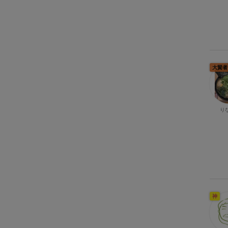
大賢者
り
神