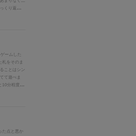
あまりなく二
という感じで
イルを配置し
っくり返すか
！という感じ
オススメ。
が試されるの
じ。
ボードの
撃手はゲーム
くらいで、な
てあるときに
。いい意味で
のカードをひ
悪いゲームで
密なリスク計
ときとかにい
めたがり（フ
4ゲームした
戦はそれなり
た札をそのま
いいのかな、
ることはシン
単すぎるけど
てて遊べま
かなりファミ
10分程度で
、ボードはA
や4人でやる
でも追加ボー
好んで買って
初見でも思い
ました。
幅広
った点と悪か