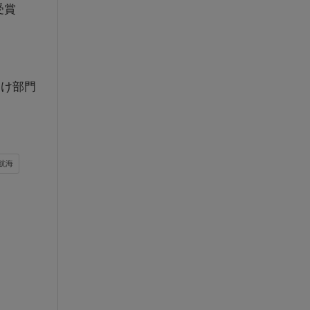
受賞
向け部門
/航海