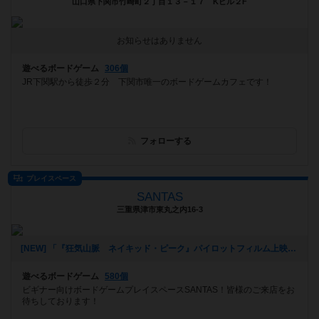
山口県下関市竹崎町２丁目１３－１７ Kビル２F
お知らせはありません
遊べるボードゲーム
306個
JR下関駅から徒歩２分 下関市唯一のボードゲームカフェです！
フォローする
プレイスペース
SANTAS
三重県津市東丸之内16-3
[NEW] 「『狂気山脈 ネイキッド・ピーク』パイロットフィルム上映会 ＆ トークイベント in 津市久居アルスプラザ」関連企画 マーダーミステリー「狂気山脈」会（2023年03月15日 18時43分）
遊べるボードゲーム
580個
ビギナー向けボードゲームプレイスペースSANTAS！皆様のご来店をお
待ちしております！