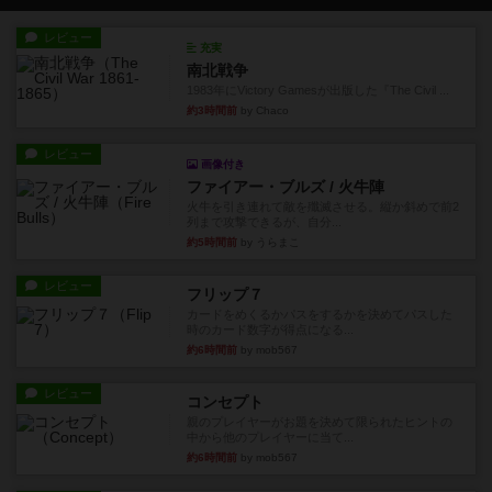
レビュー
充実
南北戦争
1983年にVictory Gamesが出版した『The Civil ...
約3時間前
by Chaco
レビュー
画像付き
ファイアー・ブルズ / 火牛陣
火牛を引き連れて敵を殲滅させる。縦か斜めで前2
列まで攻撃できるが、自分...
約5時間前
by うらまこ
レビュー
フリップ７
カードをめくるかパスをするかを決めてパスした
時のカード数字が得点になる...
約6時間前
by mob567
レビュー
コンセプト
親のプレイヤーがお題を決めて限られたヒントの
中から他のプレイヤーに当て...
約6時間前
by mob567