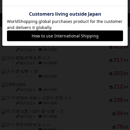
アクセス数 急上昇中
コレクト！
340
PT
紹介文なし
1件の投稿
無限まちがいさがし
322
PT
紹介文あり
2件の投稿
ガルフストライク
217
PT
紹介文あり
1件の投稿
クルティボ
203
PT
紹介文なし
1件の投稿
1809
112
PT
紹介文あり
1件の投稿
ファースト・イン・フライト
108
PT
紹介文あり
3件の投稿
モズビ－ズ・レイダ－ズ
94
PT
紹介文あり
1件の投稿
テンプテーション
79
PT
紹介文なし
2件の投稿