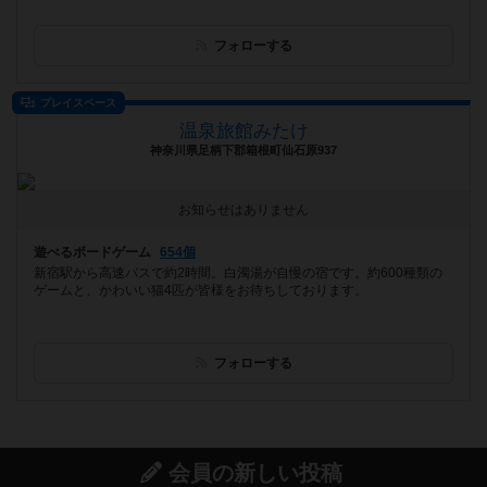
フォローする
プレイスペース
温泉旅館みたけ
神奈川県足柄下郡箱根町仙石原937
お知らせはありません
遊べるボードゲーム
654個
新宿駅から高速バスで約2時間。白濁湯が自慢の宿です。約600種類の
ゲームと、かわいい猫4匹が皆様をお待ちしております。
フォローする
会員の新しい投稿