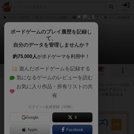
ログイン
閉じる
ボドゲーマTOP
ボードゲームの検索
くるりんモグラ
カフェ/店舗情報
ボードゲームのプレイ履歴を記録し
て、
くるりんモグラ
自分のデータを管理しませんか？
3店のカフェ/スペースが提供中
約75,000人
がボドゲーマを利用中！
遊んだボードゲームを記録する
4
2
4
トップ
画像
動画
レビュー
カフェ
気になるゲームのレビューを読む
くるりんモグラで遊ぶことができるボードゲームカフェ・プレイスペースが3
お気に入り作品・所有リストの共
店登録されています。公開プロフィールの都道府県が設定されたアカウント
でログインすると、同じ都道府県内の店舗に絞り込むボタンが表示されま
有
す。
ログイン / 会員登録（10秒）
プレイスペース
Google
X
キウイ！(旧:キウイゲームズ)
PR
大阪府大阪市中央区森ノ宮中央2-8-2 永田中央ビル2階
Apple
Facebook