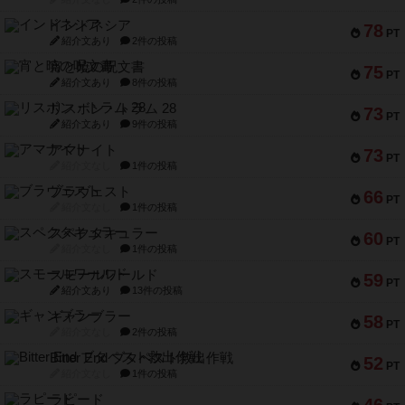
インドネシア
78
PT
紹介文あり
2件の投稿
宵と暁の呪文書
75
PT
紹介文あり
8件の投稿
リスボン・トラム 28
73
PT
紹介文あり
9件の投稿
アマナイト
73
PT
紹介文なし
1件の投稿
ブラヴェスト
66
PT
紹介文なし
1件の投稿
スペクタキュラー
60
PT
紹介文なし
1件の投稿
スモールワールド
59
PT
紹介文あり
13件の投稿
ギャンブラー
58
PT
紹介文なし
2件の投稿
Bitter End ブタペスト救出作戦
52
PT
紹介文なし
1件の投稿
ラピード