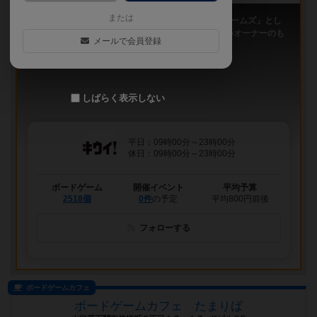
または
「キウイ！」は、2011年9月大阪日本橋で「キウイゲームズ」とし
てスタートしたボードゲームカフェです。 今は新しいオーナーのも
メールで会員登録
と、無...
しばらく表示しない
平日：09時00分～23時00分
休日：09時00分～23時00分
ボードゲーム
開催イベント
平均予算
2518個
0件
の予定
平均800円前後
フォローする
ボードゲームカフェ
ボードゲームカフェ たまりば