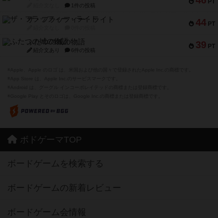
46
PT
紹介文なし
1件の投稿
ザ・フラッフィー・ライト
44
PT
紹介文なし
0件の投稿
ふたつの城の物語
39
PT
紹介文あり
6件の投稿
※Apple、Apple のロゴ は、米国および他の国々で登録されたApple Inc.の商標です。
※App Store は、Apple Inc.のサービスマークです。
※Android は、グーグル インコーポレイテッドの商標または登録商標です。
※Google Play とそのロゴは、Google Inc.の商標または登録商標です。
ボドゲーマTOP
ボードゲームを検索する
ボードゲームの新着レビュー
ボードゲーム会情報