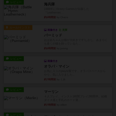
レビュー
海兵隊
1988年にVictory Gamesが出版した
『Leathernec...
約6時間前
by Chaco
ルール/インスト
画像付き
充実
パーミッド
おばあちゃんは猫が大好きです!しかし、あまりに
も多くの猫を飼っているた...
約6時間前
by jurong
レビュー
画像付き
オラパ・マイン
お気に入りのplayte製です。オラパスペースから
やり、気に入りました...
約7時間前
by くみ
レビュー
マーリン
４人プレイ。インスト1時間プレイ2時間半。結構
ダイス運と手札のカード運...
約7時間前
by oliber
レビュー