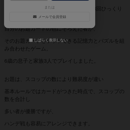
または
上下に違う色のついたモグラを手番に3回ひっくり
かえし
メールで会員登録
自分のお題カードの色にそろえた者が、
そのお題カードをゲットできる記憶力とパズルを組
しばらく表示しない
み合わせたゲーム。
6歳の息子と家族3人でプレイしました。
お題は、スコップの数により難易度が違い
基本ルールではカードがつきた時点で、スコップの
数を合計し
多い者が優勝ですが、
ハンデ戦も容易にアレンジできます。