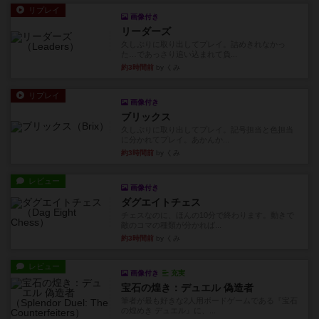
リプレイ
画像付き
リーダーズ
久しぶりに取り出してプレイ。詰めきれなかっ
た…であっさり追い込まれて負...
約3時間前
by くみ
リプレイ
画像付き
ブリックス
久しぶりに取り出してプレイ。記号担当と色担当
に分かれてプレイ。あかんか...
約3時間前
by くみ
レビュー
画像付き
ダグエイトチェス
チェスなのに、ほんの10分で終わります。動きで
敵のコマの種類が分かれば...
約3時間前
by くみ
レビュー
画像付き
充実
宝石の煌き：デュエル 偽造者
筆者が最も好きな2人用ボードゲームである『宝石
の煌めき デュエル』に、...