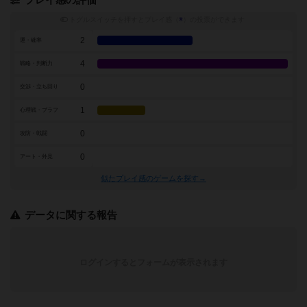
プレイ感の評価
トグルスイッチを押すとプレイ感（
※
）の投票ができます
2
運・確率
4
戦略・判断力
0
交渉・立ち回り
1
心理戦・ブラフ
0
攻防・戦闘
0
アート・外見
似たプレイ感のゲームを探す→
データに関する報告
ログインするとフォームが表示されます