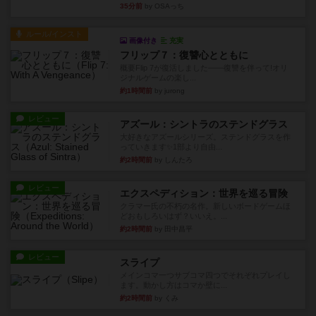
35分前
by OSAっち
ルール/インスト
画像付き
充実
フリップ７：復讐心とともに
概要Flip 7が復活しました――復讐を伴って!オリ
ジナルゲームの楽し...
約1時間前
by jurong
レビュー
アズール：シントラのステンドグラス
大好きなアズールシリーズ。ステンドグラスを作
っていきます✨1部より自由...
約2時間前
by しんたろ
レビュー
エクスペディション：世界を巡る冒険
クラマー氏の不朽の名作。新しいボードゲームほ
どおもしろいはず？いいえ。...
約2時間前
by 田中昌平
レビュー
スライプ
メインコマ一つサブコマ四つでそれぞれプレイし
ます。動かし方はコマか壁に...
約2時間前
by くみ