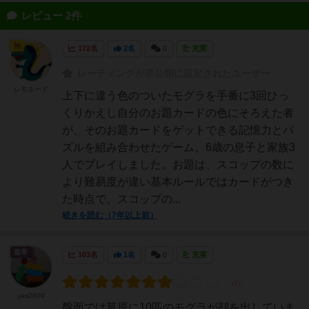
レビュー 2件
神
172名
2名
0
充実
レーティングが非公開に設定されたユーザー
レモネード
上下に違う色のついたモグラを手番に3回ひっ
くりかえし自分のお題カードの色にそろえた者
が、そのお題カードをゲットできる記憶力とパ
ズルを組み合わせたゲーム。6歳の息子と家族3
人でプレイしました。お題は、スコップの数に
より難易度が違い基本ルールではカードがつき
た時点で、スコップの...
続きを読む（7年以上前）
皇帝
103名
1名
0
充実
yas2600
盤面では草原に10匹のモグラが顔を出していま