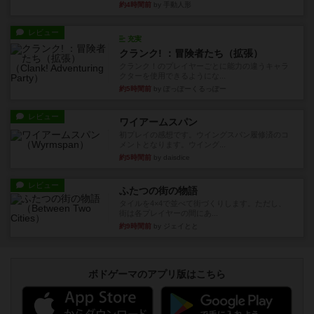
約4時間前
by 手動人形
レビュー
充実
クランク! ：冒険者たち（拡張）
クランク！のプレイヤーごとに能力の違うキャラ
クターを使用できるようにな...
約5時間前
by ぽっぽーくるっぽー
レビュー
ワイアームスパン
初プレイの感想です。ウイングスパン履修済のコ
メントとなります。ウイング...
約5時間前
by daisdice
レビュー
ふたつの街の物語
タイルを4×4で並べて街づくりします。ただし、
街は各プレイヤーの間にあ...
約9時間前
by ジェイとと
ボドゲーマのアプリ版はこちら