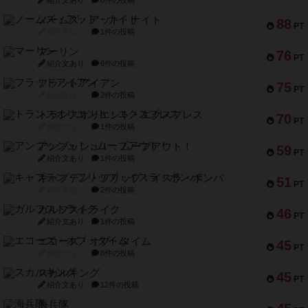
紹介文あり
6件の投稿
ノームズ・アット・ナイト
88
PT
紹介文なし
1件の投稿
マーリン
76
PT
紹介文あり
6件の投稿
フラットアイアン
75
PT
紹介文なし
2件の投稿
トランスオリエント・エクスプレス
70
PT
紹介文なし
1件の投稿
アンブッシュ！：ムーブアウト！
59
PT
紹介文あり
1件の投稿
キャプテン・フリップ：イスラ・ボンバ
51
PT
紹介文なし
2件の投稿
ガルフストライク
46
PT
紹介文あり
1件の投稿
エコーズ・オブ・タイム
45
PT
紹介文なし
8件の投稿
スカルキング
45
PT
紹介文あり
12件の投稿
海兵隊