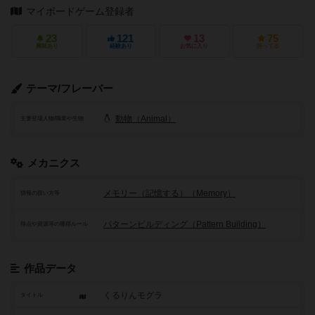
マイボードゲーム登録者
23
121
13
75
興味あり
経験あり
お気に入り
持ってる
テーマ/フレーバー
動物（Animal）
主要登場人物/職業や生物
メカニクス
メモリー（記憶する）（Memory）
情報の扱い方等
パターンビルディング（Pattern Building）
得点や資源等の獲得ルール
作品データ
くるりんモグラ
タイトル