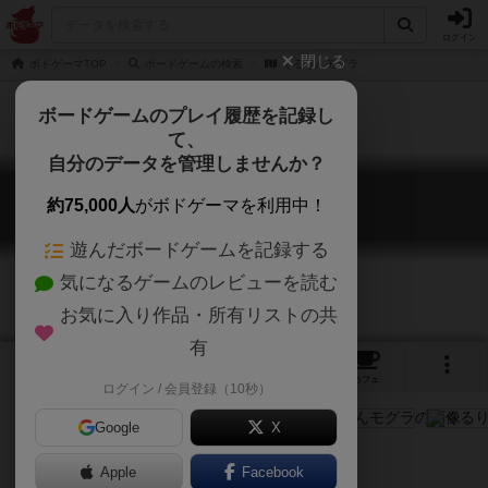
ログイン
閉じる
ボドゲーマTOP
ボードゲームの検索
くるりんモグラ
ボードゲームのプレイ履歴を記録し
て、
自分のデータを管理しませんか？
くるりんモグラ
約75,000人
がボドゲーマを利用中！
Buddel Company
遊んだボードゲームを記録する
気になるゲームのレビューを読む
お気に入り作品・所有リストの共
有
4
2
4
トップ
画像
動画
レビュー
カフェ
ログイン / 会員登録（10秒）
Google
X
ボ育て
Apple
Facebook