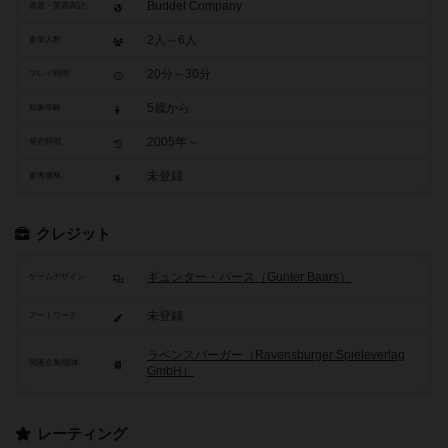
Buddel Company
原題・英題表記
2人～6人
参加人数
20分～30分
プレイ時間
5歳から
対象年齢
2005年～
発売時期
未登録
参考価格
クレジット
ギュンター・バース（Gunter Baars）
ゲームデザイン
未登録
アートワーク
ラベンスバーガー（Ravensburger Spieleverlag
関連企業/団体
GmbH）
レーティング