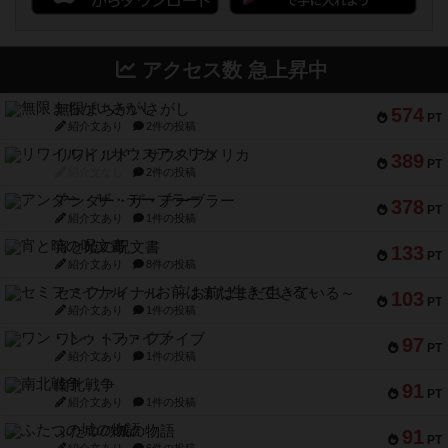
アクセス数 急上昇中
無限まちがいさがし
574
PT
紹介文あり
2件の投稿
リワイルド：サウスアメリカ
389
PT
紹介文なし
2件の投稿
アンダー・ザ・テーブラー
378
PT
紹介文あり
1件の投稿
宵と暁の呪文書
133
PT
紹介文あり
8件の投稿
セミファイナル ～お前はまだ生きている～
103
PT
紹介文あり
1件の投稿
ワン・トゥ・ファイブ
97
PT
紹介文あり
1件の投稿
南北戦争
91
PT
紹介文あり
1件の投稿
ふたつの城の物語
91
PT