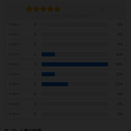
レーティングを行うには
ログイン
が必要です
0
0%
10点の人
0
0%
9点の人
0
0%
8点の人
1
11%
7点の人
5
56%
6点の人
1
11%
5点の人
2
22%
4点の人
0
0%
3点の人
0
0%
2点の人
0
0%
1点の人