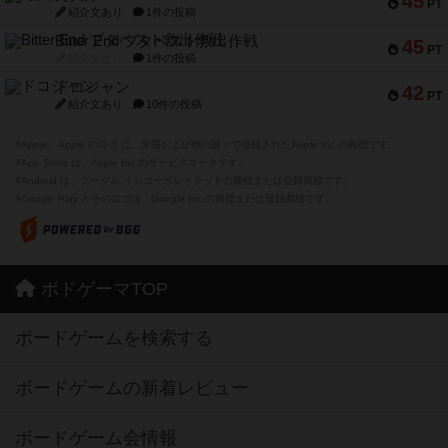
45
PT
紹介文あり
1件の投稿
Bitter End ブタペスト救出作戦
45
PT
紹介文なし
1件の投稿
ドコジャン
42
PT
紹介文あり
10件の投稿
※Apple、Apple のロゴ は、米国および他の国々で登録されたApple Inc.の商標です。
※App Store は、Apple Inc.のサービスマークです。
※Android は、グーグル インコーポレイテッドの商標または登録商標です。
※Google Play とそのロゴは、Google Inc.の商標または登録商標です。
ボドゲーマTOP
ボードゲームを検索する
ボードゲームの新着レビュー
ボードゲーム会情報