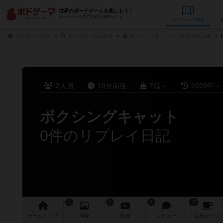
世界のボードゲームを楽しもう！
ボードゲーム専門の総合情報サイト
データベース
検
ボドゲーマTOP
ボードゲームの検索
ボクシングキャットの通販/商品詳細
2人用
10分前後
7歳～
2020年～
ボクシングキャット
0件のリプレイ日記
4
2
1
17
ゲーム
トップ
画像
動画
レビュー
店舗/
カフェ