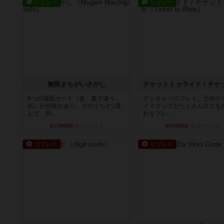
レビュー
レビュー
無限まちがいさがし
6つの場面カード（表、裏で違う
デジタルソロプレイ。元祖チ
絵）が何枚かあり、そのうち3つ選
イ？マップがたくさん出てる
んで、同...
れをプレ...
約13時間前
by ジェイとと
約15時間前
by おーちゃん
リプレイ
リプレイ