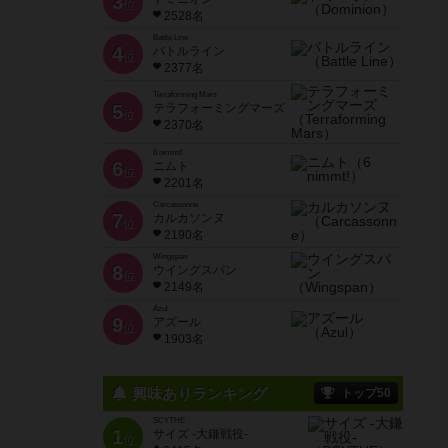
3
位
2528名
Battle Line
4
バトルライン
位
2377名
Terraforming Mars
5
テラフォーミングマーズ
位
2370名
6 nimmt!
6
ニムト
位
2201名
Carcassonne
7
カルカソンヌ
位
2190名
Wingspan
8
ウイングスパン
位
2149名
Azul
9
アズール
位
1903名
興味ありランキング
トップ50
SCYTHE
1
サイズ -大鎌戦役-
位