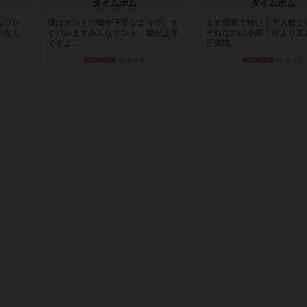
タイムボム
タイムボム
んプレ
僕はホントに嘘が下手なようで、す
まず簡単で軽い！大人数で
。なん
ぐバレますみんなホント、嘘が上手
それなのに小箱！何より楽
ですよ...
正体隠...
約23時間前
by あまる
約23時間前
by あまる