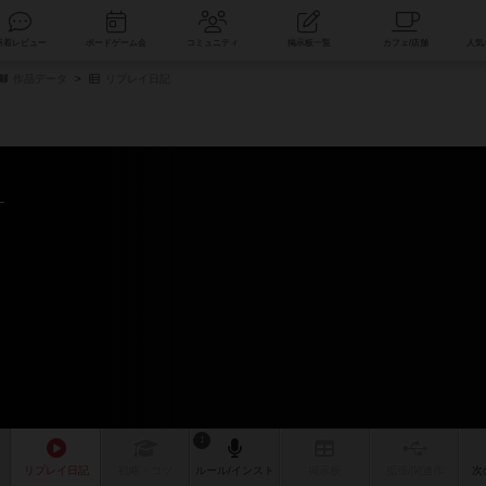
索
新着レビュー
ボードゲーム会
コミュニティ
掲示板一覧
作品データ
リプレイ日記
1
リプレイ
日記
戦略
・コツ
ルール
/インスト
掲示板
拡張/関連
作
次