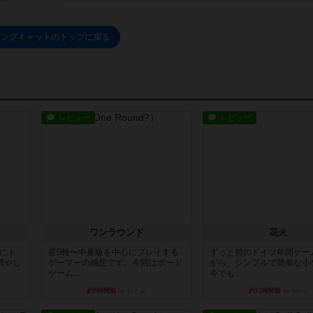
シングキャットのトップに戻る
レビュー
レビュー
ワンラウンド
花火
魔にト
星5軽〜中量級を中心にプレイする
ずっと前のドイツ年間ゲー
増やし
ゲーマーの感想です。今回はボード
がら、シンプルで簡単な小
ゲーム...
今でも...
約9時間前
by おとん
約11時間前
by tamio