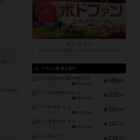
ボドファン
ボードゲームに特化したクラウドファンディング
ク
sが出版した
アクセス数 急上昇中
スチームローラーズ
686
PT
紹介文なし
2件の投稿
テンプテーション
326
PT
紹介文なし
2件の投稿
アマナイト
300
PT
紹介文なし
1件の投稿
ギャンブラー
257
PT
紹介文なし
2件の投稿
コレクト！
240
PT