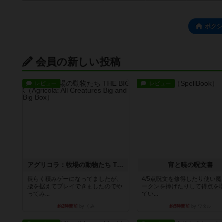
ボク
会員の新しい投稿
レビュー
レビュー
アグリコラ：牧場の動物たち THE BIG BOX
宵と暁の呪文書
長らく積みゲーになってましたが、
4/5点呪文を修得したり使い
腰を据えてプレイできましたのでや
ークンを捧げたりして得点を
ってみ...
てい...
約2時間前
by くみ
約5時間前
by ワタル