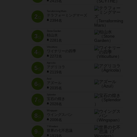
2415名
Terraforming Mars
2
テラフォーミングマーズ
位
2394名
Stone Garden
3
枯山水
位
2281名
Viticulture
4
ワイナリーの四季
位
2272名
Agricola
5
アグリコラ
位
2119名
Azul
6
アズール
位
2035名
Splendor
7
宝石の煌き
位
2028名
Wingspan
8
ウイングスパン
位
2006名
7 Wonders
9
世界の七不思議
位
1919名