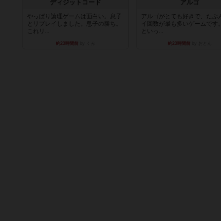
ディジットコード
アルゴ
やっぱり論理ゲームは面白い。息子
アルゴがとても好きで、たぶ
とリプレイしました。息子の勝ち。
イ回数が最も多いゲームです
これリ...
といっ...
約23時間前
by くみ
約23時間前
by おとん