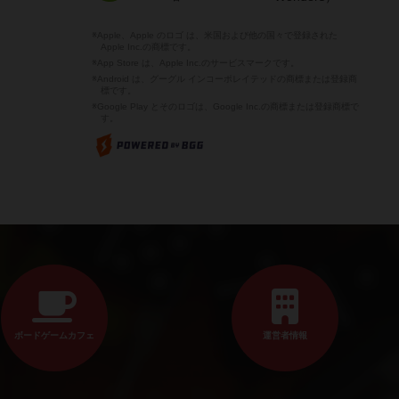
※Apple、Apple のロゴ は、米国および他の国々で登録された
Apple Inc.の商標です。
※App Store は、Apple Inc.のサービスマークです。
※Android は、グーグル インコーポレイテッドの商標または登録商
標です。
※Google Play とそのロゴは、Google Inc.の商標または登録商標で
す。
ボードゲームカフェ
運営者情報