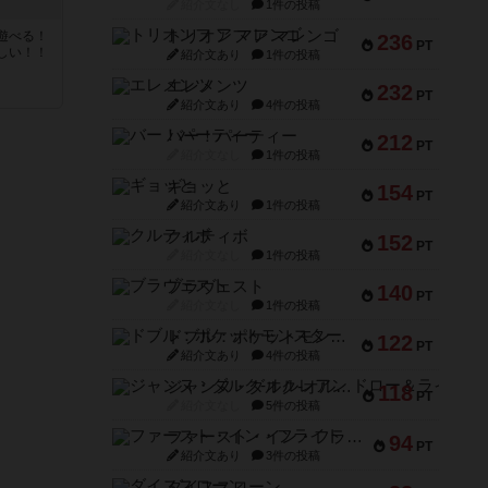
紹介文なし
1件の投稿
トリオンフ ア マレンゴ
遊べる！
236
PT
しい！！
紹介文あり
1件の投稿
エレメンツ
232
PT
紹介文あり
4件の投稿
バー！パーティー
212
PT
紹介文なし
1件の投稿
ギョッと
154
PT
紹介文あり
1件の投稿
クルティボ
152
PT
紹介文なし
1件の投稿
ブラヴェスト
140
PT
紹介文なし
1件の投稿
ドブル：ポケットモンスター
122
PT
紹介文あり
4件の投稿
ジャンヌ・ダルク-オルレアン ドロー＆ライト
118
PT
紹介文なし
5件の投稿
ファースト・イン・フライト
94
PT
紹介文あり
3件の投稿
ダイススローン