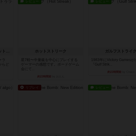
レビュー
レビュー
チケットトゥライド / チケットトゥライドアメリカ
ホットストリーク
ガルフストライ
ケラ
星7軽〜中量級を中心にプレイする
1983年にVictory Game
からど
ゲーマーの感想です。ボードゲーム
『Gulf Strik...
会にて...
約22時間前
by Chaco
約22時間前
by おとん
リプレイ
レビュー