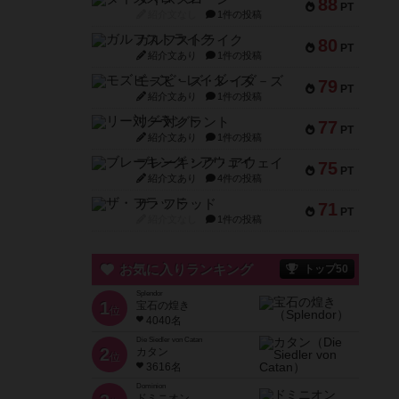
88
PT
紹介文なし
1件の投稿
ガルフストライク
80
PT
紹介文あり
1件の投稿
モズビ－ズ・レイダ－ズ
79
PT
紹介文あり
1件の投稿
リー対グラント
77
PT
紹介文あり
1件の投稿
ブレーキング・アウェイ
75
PT
紹介文あり
4件の投稿
ザ・フラッド
71
PT
紹介文なし
1件の投稿
お気に入りランキング
トップ50
Splendor
1
宝石の煌き
位
4040名
Die Siedler von Catan
2
カタン
位
3616名
Dominion
ドミニオン