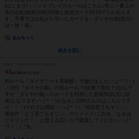
(はじまり)～～ソロプレイのルールはこちら♪常に一番上が
表の山札(初期10枚)X5個と仮想ボード3X10マスがありま
す。手番では山札から引いたカードを・ダイヤの色(黒白)
は一致・箱...
あんちっく
続きを読む
投稿日：2024年12月05日 18時48分
43
名に読まれています
別ルール『ダイヤアート美術館』で遊びました♪＼(＾ワ＾)
／旧作『ダイヤの箱』の別ルール？(企画？宣伝？)なんで
すが『ダイヤの箱』のカードを利用した芸術作品(主に絵
画)となります♪＼(＾＾)ちなみに旧作のものはこちらです
♪(＾＾；)それでは開始～♪＼(＾＾)『何回見てもキリン』
過去作『どう見てもキリン』のリメイク♪これを「なるほ
どキリンだ！」と思える広い心で鑑賞してください♪＼(＾
ワ＾；)『魚...
あんちっく