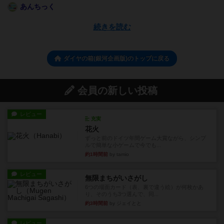
あんちっく
続きを読む
ダイヤの箱(銀河企画版)のトップに戻る
会員の新しい投稿
レビュー
充実
花火
ずっと前のドイツ年間ゲーム大賞ながら、シンプ
ルで簡単な小ゲームで今でも...
約1時間前
by tamio
レビュー
無限まちがいさがし
6つの場面カード（表、裏で違う絵）が何枚かあ
り、そのうち3つ選んで、同...
約3時間前
by ジェイとと
レビュー