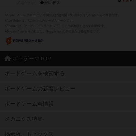
PT
紹介文なし
1件の投稿
※Apple、Apple のロゴ は、米国および他の国々で登録されたApple Inc.の商標です。
※App Store は、Apple Inc.のサービスマークです。
※Android は、グーグル インコーポレイテッドの商標または登録商標です。
※Google Play とそのロゴは、Google Inc.の商標または登録商標です。
ボドゲーマTOP
ボードゲームを検索する
ボードゲームの新着レビュー
ボードゲーム会情報
メカニクス特集
掲示板・トピックス