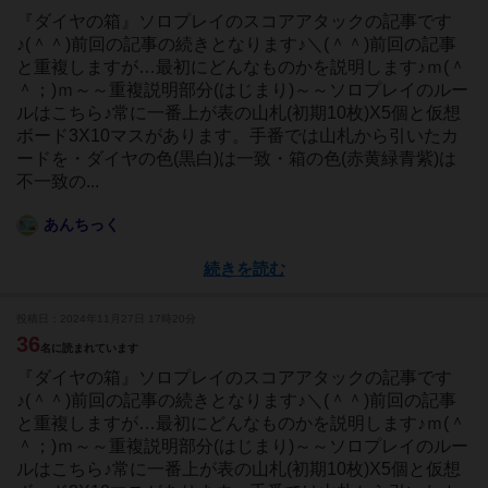
『ダイヤの箱』ソロプレイのスコアアタックの記事です
♪(＾＾)前回の記事の続きとなります♪＼(＾＾)前回の記事
と重複しますが…最初にどんなものかを説明します♪ｍ(＾
＾；)ｍ～～重複説明部分(はじまり)～～ソロプレイのルー
ルはこちら♪常に一番上が表の山札(初期10枚)X5個と仮想
ボード3X10マスがあります。手番では山札から引いたカ
ードを・ダイヤの色(黒白)は一致・箱の色(赤黄緑青紫)は
不一致の...
あんちっく
続きを読む
投稿日：2024年11月27日 17時20分
36
名に読まれています
『ダイヤの箱』ソロプレイのスコアアタックの記事です
♪(＾＾)前回の記事の続きとなります♪＼(＾＾)前回の記事
と重複しますが…最初にどんなものかを説明します♪ｍ(＾
＾；)ｍ～～重複説明部分(はじまり)～～ソロプレイのルー
ルはこちら♪常に一番上が表の山札(初期10枚)X5個と仮想