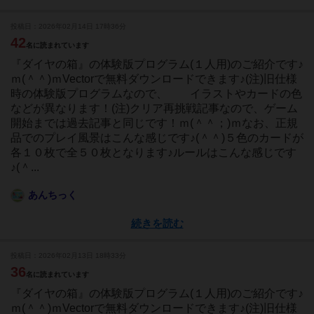
投稿日：2026年02月14日 17時36分
42
名に読まれています
『ダイヤの箱』の体験版プログラム(１人用)のご紹介です♪
ｍ(＾＾)ｍVectorで無料ダウンロードできます♪(注)旧仕様
時の体験版プログラムなので、 イラストやカードの色
などが異なります！(注)クリア再挑戦記事なので、ゲーム
開始までは過去記事と同じです！ｍ(＾＾；)ｍなお、正規
品でのプレイ風景はこんな感じです♪(＾＾)５色のカードが
各１０枚で全５０枚となります♪ルールはこんな感じです
♪(＾...
あんちっく
続きを読む
投稿日：2026年02月13日 18時33分
36
名に読まれています
『ダイヤの箱』の体験版プログラム(１人用)のご紹介です♪
ｍ(＾＾)ｍVectorで無料ダウンロードできます♪(注)旧仕様