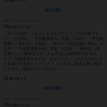
続きを読む
投稿日：2024年12月03日 20時20分
39
名に読まれています
『ダイヤの箱』ソロプレイのスコアアタックの記事です
♪(＾＾)１話目：「予定配置図Ａ」考案！２話目：「予定配
置図Ａ」敗れる！３話目：「全カード完全記録」開始！４
話目：「予定配置図Ａ改」登場！５話目：「最終話」(本
記事)ついに最終話です！さぁ本当に記録更新できるの
か？「記録更新するのは、あなたです！」のようにキレイ
に丸投げするのか～？＼(＾＾；)それでは過去記事と重複
しますが…最初にどんなものか...
あんちっく
続きを読む
投稿日：2024年12月01日 19時49分
35
名に読まれています