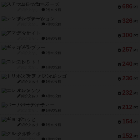
スチームローラーズ
686
PT
紹介文なし
2件の投稿
テンプテーション
326
PT
紹介文なし
2件の投稿
アマナイト
300
PT
紹介文なし
1件の投稿
ギャンブラー
257
PT
紹介文なし
2件の投稿
コレクト！
240
PT
紹介文なし
1件の投稿
トリオンフ ア マレンゴ
236
PT
紹介文あり
1件の投稿
エレメンツ
232
PT
紹介文あり
4件の投稿
バー！パーティー
212
PT
紹介文なし
1件の投稿
ギョッと
154
PT
紹介文あり
1件の投稿
クルティボ
152
PT
紹介文なし
1件の投稿