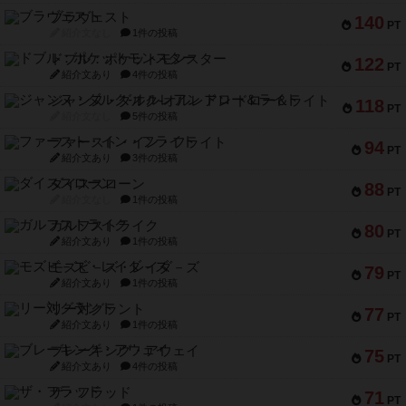
ブラヴェスト
140
PT
紹介文なし
1件の投稿
ドブル：ポケットモンスター
122
PT
紹介文あり
4件の投稿
ジャンヌ・ダルク-オルレアン ドロー＆ライト
118
PT
紹介文なし
5件の投稿
ファースト・イン・フライト
94
PT
紹介文あり
3件の投稿
ダイススローン
88
PT
紹介文なし
1件の投稿
ガルフストライク
80
PT
紹介文あり
1件の投稿
モズビ－ズ・レイダ－ズ
79
PT
紹介文あり
1件の投稿
リー対グラント
77
PT
紹介文あり
1件の投稿
ブレーキング・アウェイ
75
PT
紹介文あり
4件の投稿
ザ・フラッド
71
PT