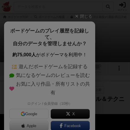
ログイン
閉じる
ボドゲーマTOP
ボードゲームの検索
ダイヤの箱(銀河企画版)の通販/商品詳細
ボードゲームのプレイ履歴を記録し
て、
ダイヤの箱(銀河企画版)
自分のデータを管理しませんか？
2件の動画
約75,000人
がボドゲーマを利用中！
遊んだボードゲームを記録する
6
2
2
トップ
画像
動画
レビュー
カフェ
気になるゲームのレビューを読む
お気に入り作品・所有リストの共
作品紹介
レビュー
ルール説明
2年以上前
有
『ダイヤの箱(銀河企画版)』のルール＆テクニ
ログイン / 会員登録（10秒）
ック♪
Google
X
Apple
Facebook