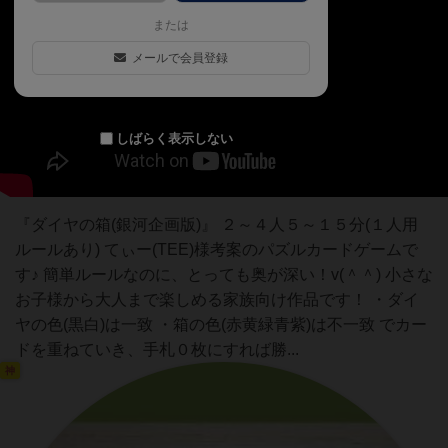
または
メールで会員登録
しばらく表示しない
『ダイヤの箱(銀河企画版)』 ２～４人５～１５分(１人用
ルールあり) てぃー(TEE)様考案のパズルカードゲームで
す♪ 簡単ルールなのに、とっても奥が深い！v(＾＾) 小さな
お子様から大人まで楽しめる家族向け作品です！ ・ダイ
ヤの色(黒白)は一致 ・箱の色(赤黄緑青紫)は不一致 でカー
ドを重ねていき、手札０枚にすれば勝...
神