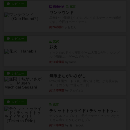
レビュー
画像付き
充実
ワンラウンド
星5軽〜中量級を中心にプレイするゲーマーの感想
です。今回はボードゲーム...
約7時間前
by おとん
レビュー
充実
花火
ずっと前のドイツ年間ゲーム大賞ながら、シンプ
ルで簡単な小ゲームで今でも...
約10時間前
by tamio
レビュー
無限まちがいさがし
6つの場面カード（表、裏で違う絵）が何枚かあ
り、そのうち3つ選んで、同...
約12時間前
by ジェイとと
レビュー
充実
チケットトゥライド / チケットトゥライドアメリカ
デジタルソロプレイ。元祖チケライ？マップがた
くさん出てるからどれをプレ...
約14時間前
by おーちゃん