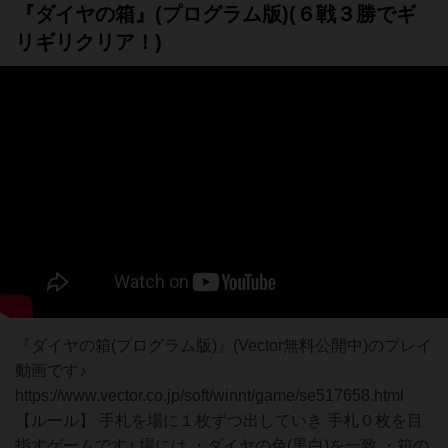
『ダイヤの箱』(プログラム版)(６戦３勝でギ
リギリクリア！)
『ダイヤの箱(プログラム版)』(Vector無料公開中)のプレイ
動画です♪
https://www.vector.co.jp/soft/winnt/game/se517658.html
【ルール】 手札を場に１枚ずつ出していき 手札０枚を目
指すゲームです♪ 場には ・ダイヤの色(黒白)を一致 ・箱の