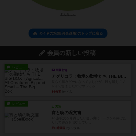
あんちっく
ダイヤの箱(銀河企画版)のトップに戻る
会員の新しい投稿
レビュー
画像付き
アグリコラ：牧場の動物たち THE BIG BOX
長らく積みゲーになってましたが、腰を据えてプ
レイできましたのでやってみ...
36分前
by くみ
レビュー
充実
宵と暁の呪文書
4/5点呪文を修得したり使い魔にトークンを捧げた
りして得点を増やしてい...
約3時間前
by ワタル