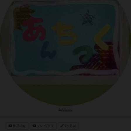
あんちっく
作品紹介
プレイ/実況
6ヶ月前