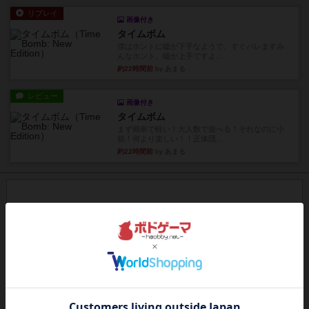
リプレイ
画像付き
タイムボム
僕はホントに嘘が下手なようで、すぐバレますみ
んなホント、嘘が上手ですよ...
約22時間前
by あまる
レビュー
画像付き
タイムボム
まず簡単で軽い！大人数で遊べる！それなのに小
箱！何より楽しい！！正体隠...
約22時間前
by あまる