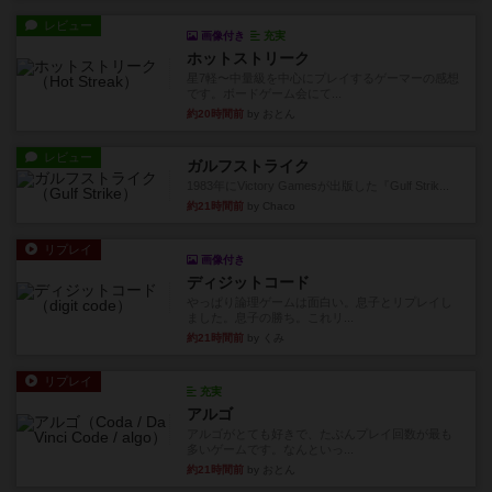
レビュー
画像付き
充実
ホットストリーク
星7軽〜中量級を中心にプレイするゲーマーの感想
です。ボードゲーム会にて...
約20時間前
by おとん
レビュー
ガルフストライク
1983年にVictory Gamesが出版した『Gulf Strik...
約21時間前
by Chaco
リプレイ
画像付き
ディジットコード
やっぱり論理ゲームは面白い。息子とリプレイし
ました。息子の勝ち。これリ...
約21時間前
by くみ
リプレイ
充実
アルゴ
アルゴがとても好きで、たぶんプレイ回数が最も
多いゲームです。なんといっ...
約21時間前
by おとん