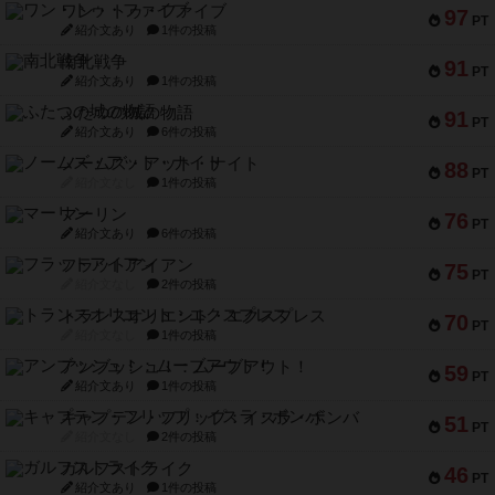
ワン・トゥ・ファイブ
97
PT
紹介文あり
1件の投稿
南北戦争
91
PT
紹介文あり
1件の投稿
ふたつの城の物語
91
PT
紹介文あり
6件の投稿
ノームズ・アット・ナイト
88
PT
紹介文なし
1件の投稿
マーリン
76
PT
紹介文あり
6件の投稿
フラットアイアン
75
PT
紹介文なし
2件の投稿
トランスオリエント・エクスプレス
70
PT
紹介文なし
1件の投稿
アンブッシュ！：ムーブアウト！
59
PT
紹介文あり
1件の投稿
キャプテン・フリップ：イスラ・ボンバ
51
PT
紹介文なし
2件の投稿
ガルフストライク
46
PT
紹介文あり
1件の投稿