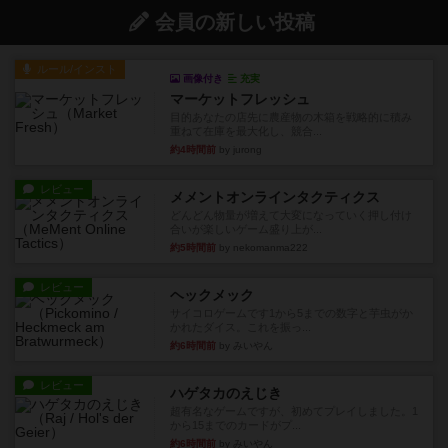
会員の新しい投稿
ルール/インスト
画像付き
充実
マーケットフレッシュ
目的あなたの店先に農産物の木箱を戦略的に積み
重ねて在庫を最大化し、競合...
約4時間前
by jurong
レビュー
メメントオンラインタクティクス
どんどん物量が増えて大変になっていく押し付け
合いが楽しいゲーム盛り上が...
約5時間前
by nekomanma222
レビュー
ヘックメック
サイコロゲームです1から5までの数字と芋虫がか
かれたダイス。これを振っ...
約6時間前
by みいやん
レビュー
ハゲタカのえじき
超有名なゲームですが、初めてプレイしました。1
から15までのカードがプ...
約6時間前
by みいやん