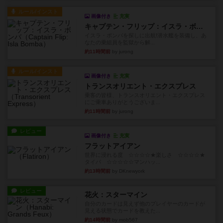
ルール/インスト
画像付き
充実
キャプテン・フリップ：イスラ・ボンバ
イスラ・ボンバを探しに出航!潜水艦を装備し、あ
なたの乗組員を監獄から解...
約11時間前
by jurong
ルール/インスト
画像付き
充実
トランスオリエント・エクスプレス
乗客の皆様、トランスオリエント・エクスプレス
にご乗車ありがとうございま...
約11時間前
by jurong
レビュー
画像付き
充実
フラットアイアン
世界に浸れる度 ☆☆☆☆★楽しさ ☆☆☆☆★
タイパ ☆☆☆☆☆マンハッ...
約13時間前
by DKnewyork
レビュー
花火：スターマイン
自分のカードは見えず他のプレイヤーのカードが
見える状態でカードを教えた...
約14時間前
by mob567