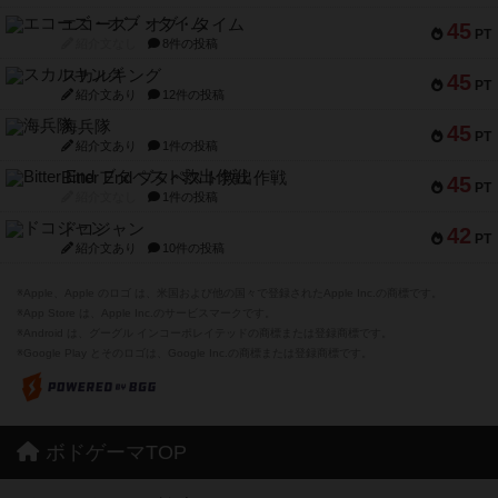
エコーズ・オブ・タイム
45
PT
紹介文なし
8件の投稿
スカルキング
45
PT
紹介文あり
12件の投稿
海兵隊
45
PT
紹介文あり
1件の投稿
Bitter End ブタペスト救出作戦
45
PT
紹介文なし
1件の投稿
ドコジャン
42
PT
紹介文あり
10件の投稿
※Apple、Apple のロゴ は、米国および他の国々で登録されたApple Inc.の商標です。
※App Store は、Apple Inc.のサービスマークです。
※Android は、グーグル インコーポレイテッドの商標または登録商標です。
※Google Play とそのロゴは、Google Inc.の商標または登録商標です。
ボドゲーマTOP