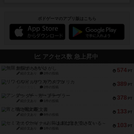
ボドゲーマのアプリ版はこちら
アクセス数 急上昇中
無限まちがいさがし
574
PT
紹介文あり
2件の投稿
リワイルド：サウスアメリカ
389
PT
紹介文なし
2件の投稿
アンダー・ザ・テーブラー
378
PT
紹介文あり
1件の投稿
宵と暁の呪文書
133
PT
紹介文あり
8件の投稿
セミファイナル ～お前はまだ生きている～
103
PT
紹介文あり
1件の投稿