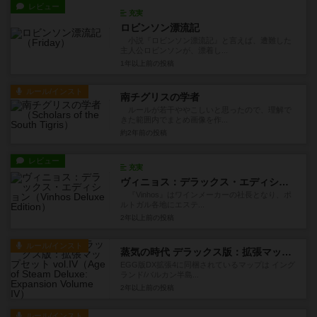
レビュー
充実
ロビンソン漂流記
小説『ロビンソン漂流記』と言えば、遭難した
主人公ロビンソンが、漂着し...
1年以上前
の投稿
ルール/インスト
南チグリスの学者
ルールが若干ややこしいと思ったので、理解で
きた範囲内でまとめ画像を作...
約2年前
の投稿
レビュー
充実
ヴィニョス：デラックス・エディション
『Vinhos』はワインメーカーの社長となり、ポ
ルトガル各地にエステ...
2年以上前
の投稿
ルール/インスト
蒸気の時代 デラックス版：拡張マップセット vol.IV
EGG版DX拡張4に同梱されているマップは イング
ランド/バルカン半島...
2年以上前
の投稿
ルール/インスト