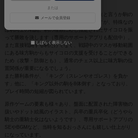
化！ それがこの「ボコスカチェス」です。
または
チェスとしては通常のチェスより駒の種類（と言うか駒の
メールで会員登録
移動範囲）が少ない簡易版と言った印象ですが、特殊なの
は駒同士の戦闘。駒の種類に応じ指定されたサイコロを振
って勝敗を決します（専用のサポートアプリも配信中）。
しばらく表示しない
また直接戦闘する駒だけでなく、戦闘中のマスが移動範囲
にある味方駒からもサイコロの支援を受けることができる
ため（攻撃・防御とも）、通常のチェス以上に味方駒の位
置関係が重要になるでしょう。
また勝利条件が、「キング（スレンやオゴレス）を負か
す」他に、「キング以外の駒を8体倒す」となっており、
プレイ時間の短縮が図られています。
原作ゲームの要素も様々あり、盤面に配置された障害物の
扱いやドット絵風のイラスト、兵卒の重兵卒化（どうやら
騎士の重騎士化はないようです）、専用サポートアプリの
SEやBGMなど、当時を知るおっさんにも嬉しい仕上がり
になっています。