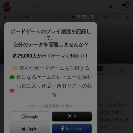
ログイン
閉じる
ボドゲーマTOP
ボードゲームの検索
ボコスカチェス
レビュー
お
ボードゲームのプレイ履歴を記録し
て、
ボコスカチェス
自分のデータを管理しませんか？
おさわり菌類せんと★えるもさんのレビュー
約75,000人
がボドゲーマを利用中！
遊んだボードゲームを記録する
1
1
8
トップ
画像
動画
レビュー
カフェ
気になるゲームのレビューを読む
お気に入り作品・所有リストの共
380名
5名
0
1年以上前
有
レーティングが非公開に設定されたユーザー
1983年の第1回アスキーソフトウェアコンテストのグラン
ログイン / 会員登録（10秒）
プリ受賞作であり翌1984年にSHARP X1版が発売された
Google
X
往年の名作ゲーム「ボコスカウォーズ」が、40年の時を経
て原作者ラショウ氏のゲームデザインでボードゲーム
Apple
Facebook