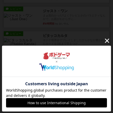
レビュー
ジャスト・ワン
まぁ面白かった‼️よくテレビとかのバラエティなん
かで、お題がわからずに...
約6時間前
by みいやん
レビュー
ピタッコカルタ
ボドゲ相席会でプレイしましたひらがなが書かれ
たカードを2枚まで手をつけ...
約6時間前
by みいやん
ルール/インスト
画像付き
充実
ノームズ・アット・ナイト
ベネボレンス女王は、忠実な臣民を称えるための
祝宴を開こうとしています。...
約7時間前
by jurong
レビュー
画像付き
充実
フラットアイアン
1~2人に限定された、エンジンビルド系のシステ
ム選んだ企業ボードに街で...
約8時間前
by あくり