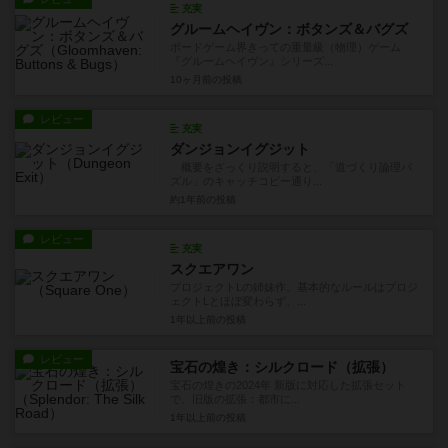
充実
グルームヘイヴン：ボタンズ＆バグズ
ボードゲーム界きっての重量級（物理）ゲーム
『グルームヘイヴン』シリーズ...
10ヶ月前
の投稿
レビュー
充実
ダンジョンイグジット
概要をざっくり説明すると、「道づくり論理パ
ズル」のキャッチコピー通り...
約1年前
の投稿
レビュー
充実
スクエアワン
プロジェクトLの姉妹作。基本的なルールはプロジ
ェクトLとほぼ変わらず、...
1年以上前
の投稿
レビュー
宝石の煌き：シルクロード（拡張）
宝石の煌きの2024年 新版に対応した拡張セット
で、旧版の拡張：都市に...
1年以上前
の投稿