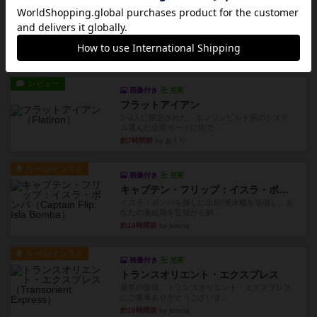
画像付き
充実
ノームズ・アット・ナイト
ベネボレンス女王は、忠実な臣民を称えるための
祝宴を開こうとしています。...
約6時間前
by jurong
レビュー
画像付き
充実
フラットアイアン
1~2人に限定された、エンジンビルド系のシステ
ム選んだ企業ボードに街で...
約7時間前
by あくり
ルール/インスト
画像付き
充実
キャプテン・フリップ：イスラ・ボンバ
イスラ・ボンバを探しに出航!潜水艦を装備し、あ
なたの乗組員を監獄から解...
約10時間前
by jurong
ルール/インスト
画像付き
充実
トランスオリエント・エクスプレス
乗客の皆様、トランスオリエント・エクスプレス
にご乗車ありがとうございま...
約10時間前
by jurong