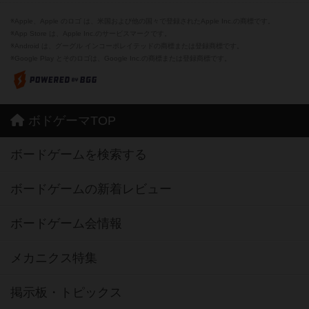
※Apple、Apple のロゴ は、米国および他の国々で登録されたApple Inc.の商標です。
※App Store は、Apple Inc.のサービスマークです。
※Android は、グーグル インコーポレイテッドの商標または登録商標です。
※Google Play とそのロゴは、Google Inc.の商標または登録商標です。
ボドゲーマTOP
ボードゲームを検索する
ボードゲームの新着レビュー
ボードゲーム会情報
メカニクス特集
掲示板・トピックス