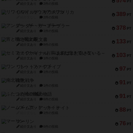
574
PT
紹介文あり
2件の投稿
リワイルド：サウスアメリカ
389
PT
紹介文なし
2件の投稿
アンダー・ザ・テーブラー
378
PT
紹介文あり
1件の投稿
宵と暁の呪文書
133
PT
紹介文あり
8件の投稿
セミファイナル ～お前はまだ生きている～
103
PT
紹介文あり
1件の投稿
ワン・トゥ・ファイブ
97
PT
紹介文あり
1件の投稿
南北戦争
91
PT
紹介文あり
1件の投稿
ふたつの城の物語
91
PT
紹介文あり
6件の投稿
ノームズ・アット・ナイト
88
PT
紹介文なし
1件の投稿
マーリン
76
PT
紹介文あり
6件の投稿