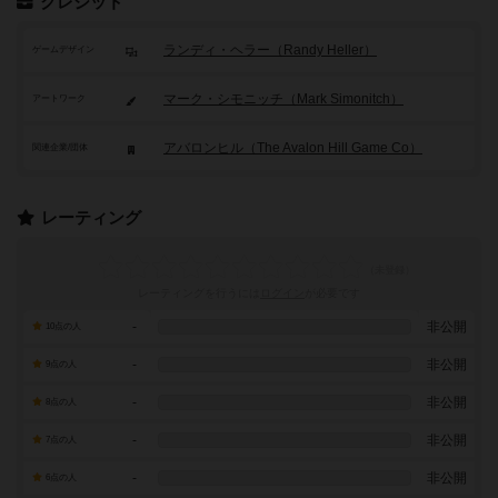
クレジット
ランディ・ヘラー（Randy Heller）
ゲームデザイン
マーク・シモニッチ（Mark Simonitch）
アートワーク
アバロンヒル（The Avalon Hill Game Co）
関連企業/団体
レーティング
レーティングを行うには
ログイン
が必要です
-
非公開
10点の人
-
非公開
9点の人
-
非公開
8点の人
-
非公開
7点の人
-
非公開
6点の人