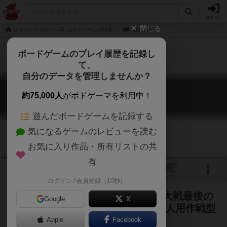
ログイン
閉じる
ボドゲーマTOP
ボードゲームの検索
過酷な森
ボードゲームのプレイ履歴を記録し
て、
自分のデータを管理しませんか？
過酷な森
約75,000人
がボドゲーマを利用中！
Bitter Woods
遊んだボードゲームを記録する
気になるゲームのレビューを読む
お気に入り作品・所有リストの共
有
1
トップ
画像
動画
レビュー
カフェ
ログイン / 会員登録（10秒）
1944年12月に行われた第二次世界大戦最後の
Google
X
ドイツ軍の大攻勢を題材にした、2人用作戦型
ウォーゲーム
Apple
Facebook