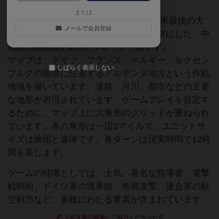
または
本作は、1944年12月に行われたドイツ軍最後の大
メールで会員登録
規模攻勢、通称『バルジの戦い』を題材にした、中
程度の難易度の2人用ウォーゲームです。
マップは、ドイツ、フランス、ベルギー、ルクセン
しばらく表示しない
ブルクの国境に位置するアルデンヌ地方という作戦
地域を描いています。道路、河川、都市などの主要
な地形が表現されています。ゲームプレイを規定す
るために、マップ上に六角形のグリッドが重ねられ
ています。各六角形は一辺2マイルで、ユニットサ
イズは旅団と連隊です。各ターンは現実時間で12時
間を表します。
ゲームの特徴としては、士気、著名な指導者、電撃
戦戦術、ドイツ軍の境界線、奇襲攻撃、連合軍の航
空戦力など、多岐にわたる要素が含まれています。
上記文章の執筆にご協力くださった方