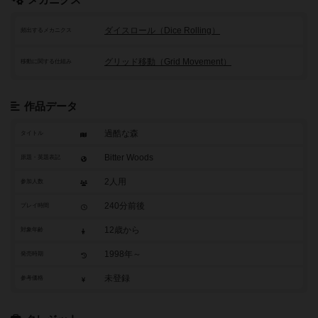
メカニクス
ダイスロール（Dice Rolling）
頻出するメカニクス
グリッド移動（Grid Movement）
移動に関する仕組み
作品データ
過酷な森
タイトル
Bitter Woods
原題・英題表記
2人用
参加人数
240分前後
プレイ時間
12歳から
対象年齢
1998年～
発売時期
未登録
参考価格