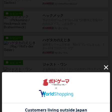
約4時間前
by nekomanma222
レビュー
ヘックメック
サイコロゲームです1から5までの数字と芋虫がか
かれたダイス。これを振っ...
約5時間前
by みいやん
レビュー
ハゲタカのえじき
超有名なゲームですが、初めてプレイしました。1
から15までのカードがプ...
約5時間前
by みいやん
レビュー
ジャスト・ワン
まぁ面白かった‼️よくテレビとかのバラエティなん
かで、お題がわからずに...
約5時間前
by みいやん
レビュー
ピタッコカルタ
ボドゲ相席会でプレイしましたひらがなが書かれ
たカードを2枚まで手をつけ...
約6時間前
by みいやん
ルール/インスト