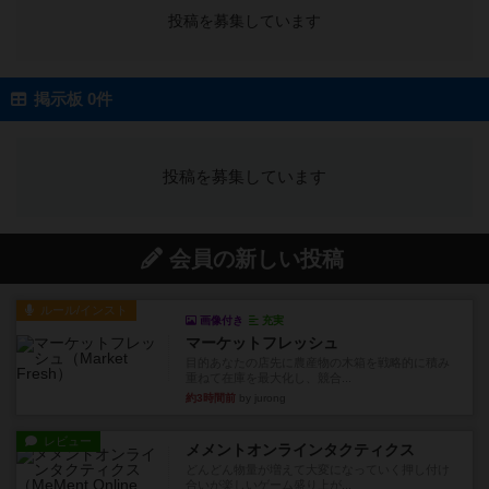
投稿を募集しています
掲示板 0件
投稿を募集しています
会員の新しい投稿
ルール/インスト
画像付き
充実
マーケットフレッシュ
目的あなたの店先に農産物の木箱を戦略的に積み
重ねて在庫を最大化し、競合...
約3時間前
by jurong
レビュー
メメントオンラインタクティクス
どんどん物量が増えて大変になっていく押し付け
合いが楽しいゲーム盛り上が...