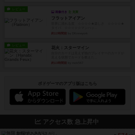
レビュー
画像付き
充実
フラットアイアン
世界に浸れる度 ☆☆☆☆★楽しさ ☆☆☆☆★
タイパ ☆☆☆☆☆マンハッ...
約12時間前
by DKnewyork
レビュー
花火：スターマイン
自分のカードは見えず他のプレイヤーのカードが
見える状態でカードを教えた...
約13時間前
by mob567
ボドゲーマのアプリ版はこちら
アクセス数 急上昇中
無限まちがいさがし