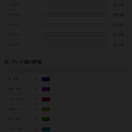
-
非公開
5点の人
-
非公開
4点の人
-
非公開
3点の人
-
非公開
2点の人
-
非公開
1点の人
プレイ感の評価
トグルスイッチを押すとプレイ感（
※
）の投票ができます
0
運・確率
0
戦略・判断力
0
交渉・立ち回り
0
心理戦・ブラフ
0
攻防・戦闘
0
アート・外見