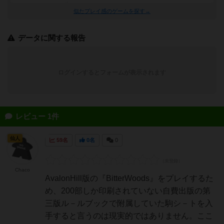
似たプレイ感のゲームを探す→
データに関する報告
ログインするとフォームが表示されます
レビュー 1件
仙人
59名
0名
0
Chaco
AvalonHill版の『BitterWoods』をプレイするた
め、200部しか印刷されていない自費出版の第
三版ル－ルブックで附属していた駒シ－トを入
手すると言うのは現実的ではありません。ここ