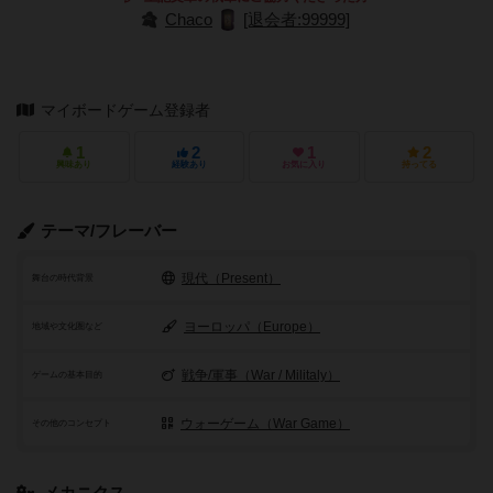
Chaco
[退会者:99999]
マイボードゲーム登録者
1
2
1
2
興味あり
経験あり
お気に入り
持ってる
テーマ/フレーバー
現代（Present）
舞台の時代背景
ヨーロッパ（Europe）
地域や文化圏など
戦争/軍事（War / Militaly）
ゲームの基本目的
ウォーゲーム（War Game）
その他のコンセプト