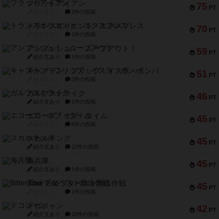
フラットアイアン
75
PT
紹介文なし
2件の投稿
トランスオリエント・エクスプレス
70
PT
紹介文なし
1件の投稿
アンブッシュ！：ムーブアウト！
59
PT
紹介文あり
1件の投稿
キャプテン・フリップ：イスラ・ボンバ
51
PT
紹介文なし
2件の投稿
ガルフストライク
46
PT
紹介文あり
1件の投稿
エコーズ・オブ・タイム
45
PT
紹介文なし
8件の投稿
スカルキング
45
PT
紹介文あり
12件の投稿
海兵隊
45
PT
紹介文あり
1件の投稿
Bitter End ブタペスト救出作戦
45
PT
紹介文なし
1件の投稿
ドコジャン
42
PT
紹介文あり
10件の投稿