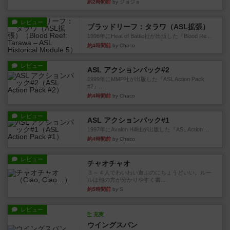
約2時間前
by ジョジョ
レビュー
ブラッドリーフ：タラワ（ASL拡張）
1996年にHeat of Battle社が出版した『Blood Re...
約4時間前
by Chaco
レビュー
ASL アクションパック#2
1999年にMMP社が出版した『ASL Action Pack
#2』...
約4時間前
by Chaco
レビュー
ASL アクションパック#1
1997年にAvalon Hill社が出版した『ASL Action ...
約4時間前
by Chaco
レビュー
チャオチャオ
３～４人でわいわい遊ぶのにちょうどいい。ルー
ルは他の方が分かりやすく書...
約5時間前
by S
レビュー
充実
ウイングスパン