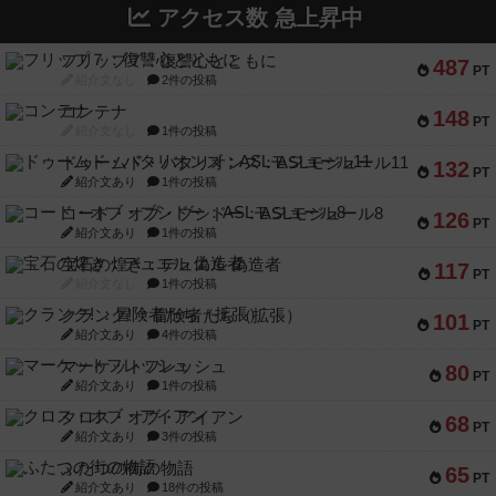
アクセス数 急上昇中
フリップ７：復讐心とともに
487
PT
紹介文なし
2件の投稿
コンテナ
148
PT
紹介文なし
1件の投稿
ドゥームド・バタリオンズ：ASLモジュール11
132
PT
紹介文あり
1件の投稿
コード・オブ・ブシドー：ASLモジュール8
126
PT
紹介文あり
1件の投稿
宝石の煌き：デュエル 偽造者
117
PT
紹介文なし
1件の投稿
クランク! ：冒険者たち（拡張）
101
PT
紹介文あり
4件の投稿
マーケットフレッシュ
80
PT
紹介文あり
1件の投稿
クロス・オブ・アイアン
68
PT
紹介文あり
3件の投稿
ふたつの街の物語
65
PT
紹介文あり
18件の投稿