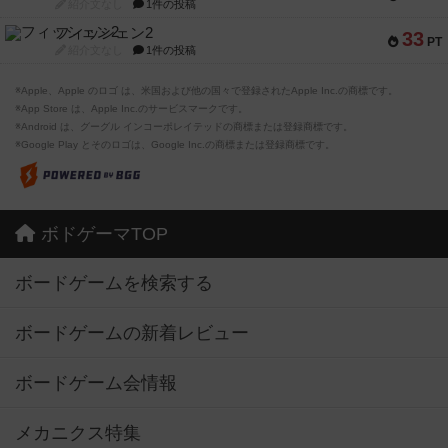
紹介文なし
1件の投稿
フィッシェン2
33
PT
紹介文なし
1件の投稿
※Apple、Apple のロゴ は、米国および他の国々で登録されたApple Inc.の商標です。
※App Store は、Apple Inc.のサービスマークです。
※Android は、グーグル インコーポレイテッドの商標または登録商標です。
※Google Play とそのロゴは、Google Inc.の商標または登録商標です。
ボドゲーマTOP
ボードゲームを検索する
ボードゲームの新着レビュー
ボードゲーム会情報
メカニクス特集