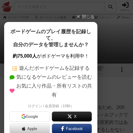
ログイン
閉じる
ボドゲーマTOP
ボードゲームの検索
過酷な森
レビュー
Chaco
ボードゲームのプレイ履歴を記録し
て、
過酷な森
自分のデータを管理しませんか？
Chacoさんのレビュー
約75,000人
がボドゲーマを利用中！
遊んだボードゲームを記録する
1
トップ
画像
動画
レビュー
カフェ
気になるゲームのレビューを読む
お気に入り作品・所有リストの共
60名
0名
0
約1ヶ月前
有
ログイン / 会員登録（10秒）
Avalon Hill版の『Bitter Woods』をプレイするため、200
部しか印刷されていない自費出版の第三版ル－ルブックで
Google
X
附属していた駒シ－トを入手すると言うのは現実的ではあ
Apple
Facebook
りません。 ここは潔くCompass版で我慢するしかない