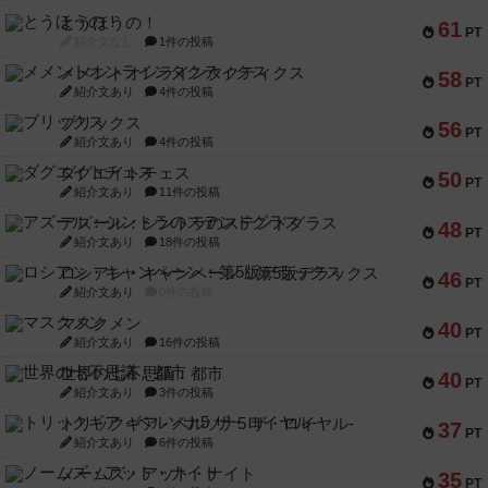
とうほうの！
61
PT
紹介文なし
1件の投稿
メメントオンラインタクティクス
58
PT
紹介文あり
4件の投稿
ブリックス
56
PT
紹介文あり
4件の投稿
ダグエイトチェス
50
PT
紹介文あり
11件の投稿
アズール：シントラのステンドグラス
48
PT
紹介文あり
18件の投稿
ロシアン・キャンペーン：第5版デラックス
46
PT
紹介文あり
0件の投稿
マスクメン
40
PT
紹介文あり
16件の投稿
世界の七不思議：都市
40
PT
紹介文あり
3件の投稿
トリックギア - ペルソナ5 ザ・ロイヤル-
37
PT
紹介文あり
6件の投稿
ノームズ・アット・ナイト
35
PT