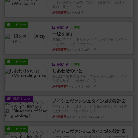
（全体評価）☆10/6（普通）（難易度）☆4/5（世
界観・見た目）☆5...
約5時間前
by ハシオキ
レビュー
画像付き
充実
一線を画す
簡単に言うと、トリックテイキングでモダンアー
トを行う、と言ったゲーム。...
約6時間前
by タカミネコウヘイ
レビュー
画像付き
充実
しあわせのいと
舞台は全寮制の女子高。プレイヤーは探偵サイド
と犯人サイドに分かれて、探...
約6時間前
by タカミネコウヘイ
戦略やコツ
ノイシュヴァンシュタイン城の設計図
どうにも上手くあれもこれも満たせるようには置
けないので、入口の除去と入...
約7時間前
by オグランド（Oguland）
レビュー
ノイシュヴァンシュタイン城の設計図
ボードゲームを1,000個以上持っているユーザー視