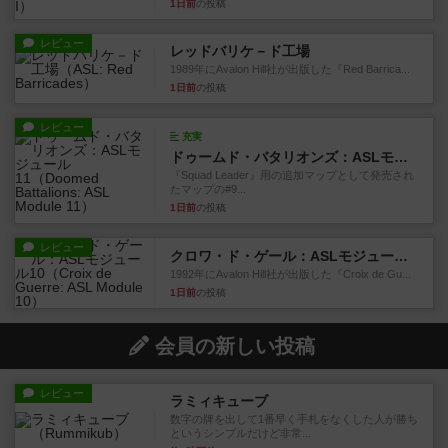
1日前
の投稿
レビュー
レッドバリケ－ド工場
1989年にAvalon Hill社が出版した『Red Barrica...
1日前
の投稿
レビュー
充実
ドゥームド・バタリオンズ：ASLモジュール11
『Squad Leader』用の追加マップとして発売され
たマップの#9...
1日前
の投稿
レビュー
クロワ・ド・ゲール：ASLモジュール10
1992年にAvalon Hill社が出版した『Croix de Gu...
1日前
の投稿
会員の新しい投稿
レビュー
ラミィキューブ
数字の牌を出して1番早く手札をなくした人が勝ち
というシンプルだけど非常...