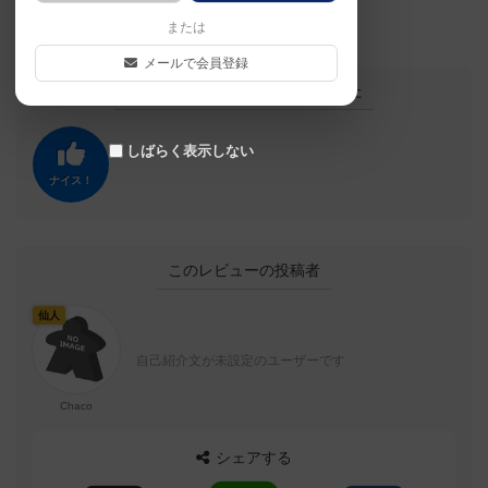
でしょう、
または
メールで会員登録
この投稿に
0
名が
ナイス！
しました
しばらく表示しない
ナイス！
このレビューの投稿者
仙人
自己紹介文が未設定のユーザーです
Chaco
シェアする