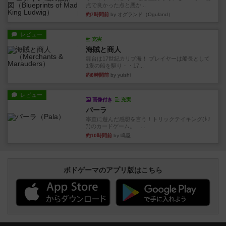
点で良かった点と悪か...
約7時間前
by オグランド（Oguland）
レビュー
充実
海賊と商人
舞台は17世紀カリブ海！ プレイヤーは船長として
1隻の船を駆り・・17...
約8時間前
by yuishi
レビュー
画像付き
充実
パーラ
率直に遊んだ感想を言う！トリックテイキング(ﾄﾘ
ﾃ)のカードゲーム。 ...
約10時間前
by 鳴屋
ボドゲーマのアプリ版はこちら