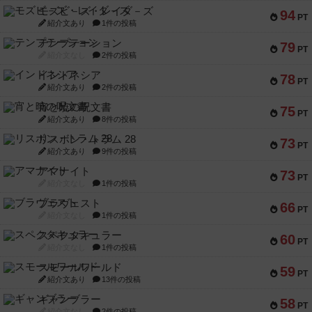
モズビ－ズ・レイダ－ズ
94
PT
紹介文あり
1件の投稿
テンプテーション
79
PT
紹介文なし
2件の投稿
インドネシア
78
PT
紹介文あり
2件の投稿
宵と暁の呪文書
75
PT
紹介文あり
8件の投稿
リスボン・トラム 28
73
PT
紹介文あり
9件の投稿
アマナイト
73
PT
紹介文なし
1件の投稿
ブラヴェスト
66
PT
紹介文なし
1件の投稿
スペクタキュラー
60
PT
紹介文なし
1件の投稿
スモールワールド
59
PT
紹介文あり
13件の投稿
ギャンブラー
58
PT
紹介文なし
2件の投稿