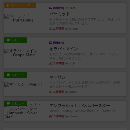
ルール/インスト
画像付き
充実
パーミッド
おばあちゃんは猫が大好きです!しかし、あまりに
も多くの猫を飼っているた...
約12時間前
by jurong
レビュー
画像付き
オラパ・マイン
お気に入りのplayte製です。オラパスペースから
やり、気に入りました...
約12時間前
by くみ
レビュー
マーリン
４人プレイ。インスト1時間プレイ2時間半。結構
ダイス運と手札のカード運...
約13時間前
by oliber
レビュー
アンブッシュ！：シルバースター
1987年にVictory Gamesが出版した『Silver Sta...
約13時間前
by Chaco