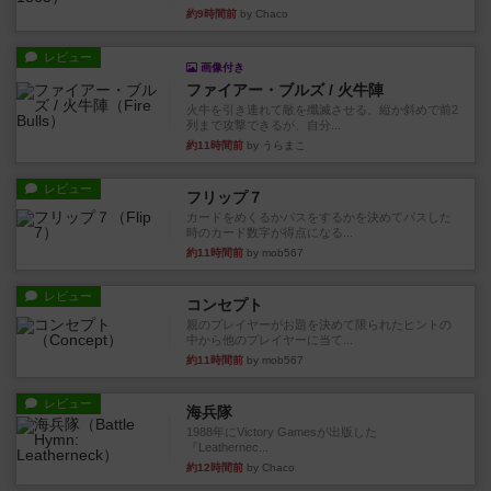
約9時間前
by Chaco
レビュー
画像付き
ファイアー・ブルズ / 火牛陣
火牛を引き連れて敵を殲滅させる。縦か斜めで前2
列まで攻撃できるが、自分...
約11時間前
by うらまこ
レビュー
フリップ７
カードをめくるかパスをするかを決めてパスした
時のカード数字が得点になる...
約11時間前
by mob567
レビュー
コンセプト
親のプレイヤーがお題を決めて限られたヒントの
中から他のプレイヤーに当て...
約11時間前
by mob567
レビュー
海兵隊
1988年にVictory Gamesが出版した
『Leathernec...
約12時間前
by Chaco