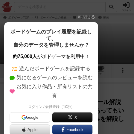
ログイン
閉じる
ボドゲーマTOP
ボードゲームの検索
ベアレイド
動画
ボードゲームのプレイ履歴を記録し
て、
ベアレイド
自分のデータを管理しませんか？
1件の動画
約75,000人
がボドゲーマを利用中！
遊んだボードゲームを記録する
5
1
3
8
トップ
画像
動画
レビュー
カフェ
気になるゲームのレビューを読む
お気に入り作品・所有リストの共
ルール説明
約1ヶ月前
有
No.279 Bear Raid ベアレイド【ルール解説
ログイン / 会員登録（10秒）
編】☆空売りから始まる株取引があってもい
Google
X
いじゃない！最新株ゲームの仕組みを解説し
ます！☆
Apple
Facebook