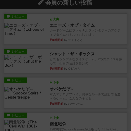
会員の新しい投稿
レビュー
充実
エコーズ・オブ・タイム
カードゲームにファイナルファンタジーのアクテ
ィブタイムバトル（もしくは...
約4時間前
by ジェイとと
レビュー
シャット・ザ・ボックス
とてもシンプルなダイスゲーム。2つのダイスを振
って、出目の合計を自分の...
約4時間前
by OSAっち
レビュー
充実
オバケだぞ～
対人アナログプレイ。簡単なルールで誰とでも遊
べるゲーム。こんなの子ども...
約5時間前
by おーちゃん
レビュー
充実
南北戦争
1983年にVictory Gamesが出版した『The Civil ...