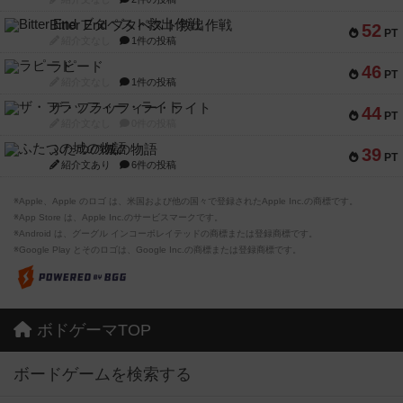
Bitter End ブタペスト救出作戦
52
PT
紹介文なし
1件の投稿
ラピード
46
PT
紹介文なし
1件の投稿
ザ・フラッフィー・ライト
44
PT
紹介文なし
0件の投稿
ふたつの城の物語
39
PT
紹介文あり
6件の投稿
※Apple、Apple のロゴ は、米国および他の国々で登録されたApple Inc.の商標です。
※App Store は、Apple Inc.のサービスマークです。
※Android は、グーグル インコーポレイテッドの商標または登録商標です。
※Google Play とそのロゴは、Google Inc.の商標または登録商標です。
ボドゲーマTOP
ボードゲームを検索する