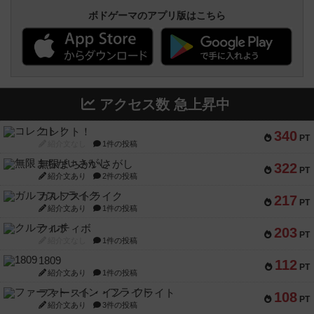
ボドゲーマのアプリ版はこちら
アクセス数 急上昇中
コレクト！
340
PT
紹介文なし
1件の投稿
無限まちがいさがし
322
PT
紹介文あり
2件の投稿
ガルフストライク
217
PT
紹介文あり
1件の投稿
クルティボ
203
PT
紹介文なし
1件の投稿
1809
112
PT
紹介文あり
1件の投稿
ファースト・イン・フライト
108
PT
紹介文あり
3件の投稿