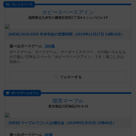
プレイスペース
ホビースペースアイン
福岡県北九州市八幡東区前田1丁目9-4 シンバビル３F
[NEW] 2019‐2020 年末年始の営業時間（2019年12月27日 14時18分）
遊べるボードゲーム
390個
ボードゲーム、カードゲーム、マーダーミステリー、その他いろんなも
ので遊んでOKなスペース「ホビースペースアイン」です！過ごし方は
自由☆...
フォローする
ボードゲームカフェ
喫茶マーブル
東京都品川区南品川5-9-19
[NEW] マーブルでごいたお稽古会（2019年02月26日 15時46分）
遊べるボードゲーム
88個