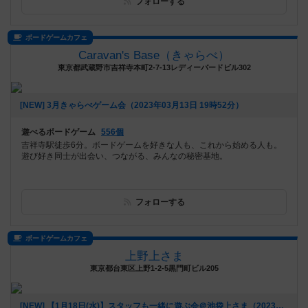
フォローする
ボードゲームカフェ
Caravan's Base（きゃらべ）
東京都武蔵野市吉祥寺本町2-7-13レディーバードビル302
[NEW] 3月きゃらべゲーム会（2023年03月13日 19時52分）
遊べるボードゲーム
556個
吉祥寺駅徒歩6分。ボードゲームを好きな人も、これから始める人も。
遊び好き同士が出会い、つながる、みんなの秘密基地。
フォローする
ボードゲームカフェ
上野上さま
東京都台東区上野1-2-5黒門町ビル205
[NEW] 【1月18日(水)】スタッフも一緒に遊ぶ会＠池袋上さま（2023年01月09日 23時09分）