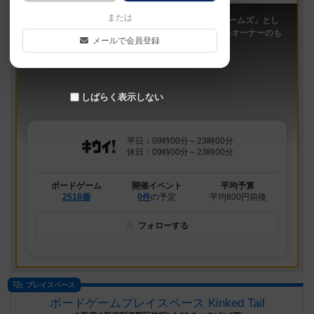
または
「キウイ！」は、2011年9月大阪日本橋で「キウイゲームズ」とし
てスタートしたボードゲームカフェです。 今は新しいオーナーのも
メールで会員登録
と、無...
しばらく表示しない
平日：09時00分～23時00分
休日：09時00分～23時00分
ボードゲーム
開催イベント
平均予算
2518個
0件
の予定
平均800円前後
フォローする
プレイスペース
ボードゲームプレイスペース Kinked Tail