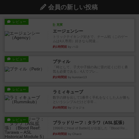
会員の新しい投稿
レビュー
充実
エージェンシー
トリックテイキング好きで、チーム戦（このゲー
ムは4人専用）好きなら間違...
約1時間前
by ハロ
レビュー
プティル
「時として、子犬や子猫の為に雷の近くに行く勇
気も必要である」4人でプレ...
約2時間前
by kurotan13
レビュー
ラミィキューブ
数字の牌を出して1番早く手札をなくした人が勝ち
というシンプルだけど非常...
約4時間前
by ジョジョ
レビュー
ブラッドリーフ：タラワ（ASL拡張）
1996年にHeat of Battle社が出版した『Blood Re...
約6時間前
by Chaco