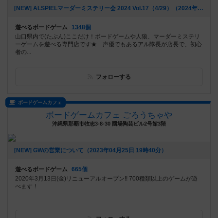
[NEW] ALSPIELマーダーミステリー会 2024 Vol.17（4/29）（2024年04月01日 19時47分）
遊べるボードゲーム
1348個
山口県内で(たぶん)ここだけ！ボードゲームや人狼、マーダーミステリ
ーゲームを遊べる専門店です★ 声優でもあるアル隊長が店長で、初心
者の...
フォローする
ボードゲームカフェ
ボードゲームカフェ ごろうちゃや
沖縄県那覇市牧志3-8-30 國場陶芸ビル2号館3階
[NEW] GWの営業について（2023年04月25日 19時40分）
遊べるボードゲーム
665個
2020年3月13日(金)リニューアルオープン!! 700種類以上のゲームが遊
べます！