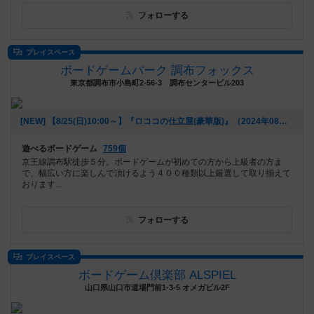
フォローする
プレイスペース
ボードゲームパーク 調布フォックス
東京都調布市小島町2-56-3 調布センタービル203
[NEW] 【8/25(日)10:00～】『ロココの仕立屋(豪華版)』（2024年08月24日 17時44分）
遊べるボードゲーム
759個
京王線調布駅徒歩５分。ボードゲームが初めての方から上級者の方ま
で、幅広い方に楽しんで頂けるよう４００種類以上厳選して取り揃えて
おります...
フォローする
プレイスペース
ボードゲーム倶楽部 ALSPIEL
山口県山口市道場門前1-3-5 オメガビル2F