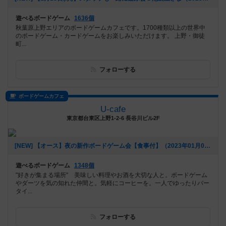
遊べるボードゲーム
1636個
秋葉原上野エリアのボードゲームカフェです。1700種類以上の世界中
のボードゲーム・カードゲームをお楽しみいただけます。 上野・御徒
町...
フォローする
ボードゲームカフェ
U-cafe
東京都台東区上野1-2-6 長谷川ビル2F
[NEW] 【オース】夜の新作ボードゲーム会【食事付】（2023年01月09日 20時31分）
遊べるボードゲーム
1348個
"好きが集まる場所" 美味しい料理やお酒を大切な人と。ボードゲーム
やダーツを気の知れた仲間と。気軽にコーヒーを。一人でゆったりバー
タイ...
フォローする