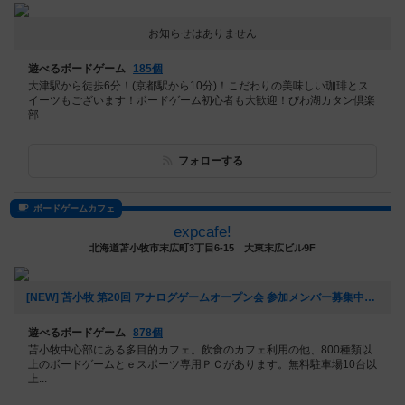
お知らせはありません
遊べるボードゲーム
185個
大津駅から徒歩6分！(京都駅から10分)！こだわりの美味しい珈琲とス
イーツもございます！ボードゲーム初心者も大歓迎！びわ湖カタン倶楽
部...
フォローする
ボードゲームカフェ
expcafe!
北海道苫小牧市末広町3丁目6-15 大東末広ビル9F
[NEW] 苫小牧 第20回 アナログゲームオープン会 参加メンバー募集中！（2024年09月05日 23時49分）
遊べるボードゲーム
878個
苫小牧中心部にある多目的カフェ。飲食のカフェ利用の他、800種類以
上のボードゲームとｅスポーツ専用ＰＣがあります。無料駐車場10台以
上...