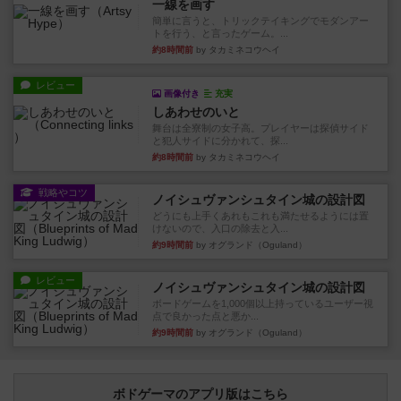
一線を画す
簡単に言うと、トリックテイキングでモダンアー
トを行う、と言ったゲーム。...
約8時間前
by タカミネコウヘイ
レビュー
画像付き
充実
しあわせのいと
舞台は全寮制の女子高。プレイヤーは探偵サイド
と犯人サイドに分かれて、探...
約8時間前
by タカミネコウヘイ
戦略やコツ
ノイシュヴァンシュタイン城の設計図
どうにも上手くあれもこれも満たせるようには置
けないので、入口の除去と入...
約9時間前
by オグランド（Oguland）
レビュー
ノイシュヴァンシュタイン城の設計図
ボードゲームを1,000個以上持っているユーザー視
点で良かった点と悪か...
約9時間前
by オグランド（Oguland）
ボドゲーマのアプリ版はこちら