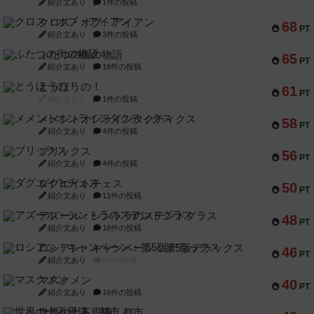
紹介文あり
1件の投稿
クロス・オブ・アイアン
68
PT
紹介文あり
3件の投稿
ふたつの街の物語
65
PT
紹介文あり
18件の投稿
とうほうの！
61
PT
紹介文なし
1件の投稿
メメントオンラインタクティクス
58
PT
紹介文あり
4件の投稿
ブリックス
56
PT
紹介文あり
4件の投稿
ダグエイトチェス
50
PT
紹介文あり
11件の投稿
アズール：シントラのステンドグラス
48
PT
紹介文あり
18件の投稿
ロシアン・キャンペーン：第5版デラックス
46
PT
紹介文あり
0件の投稿
マスクメン
40
PT
紹介文あり
16件の投稿
世界の七不思議：都市