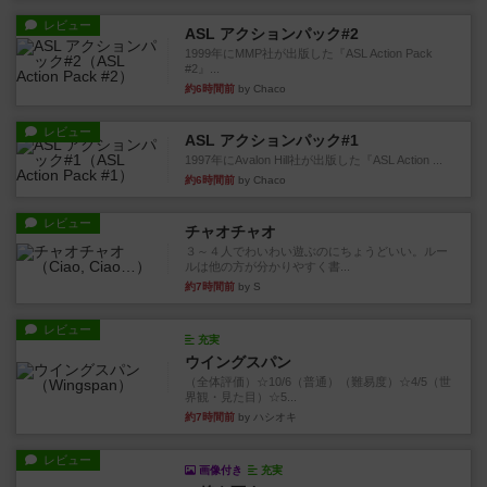
レビュー
ASL アクションパック#2
1999年にMMP社が出版した『ASL Action Pack
#2』...
約6時間前
by Chaco
レビュー
ASL アクションパック#1
1997年にAvalon Hill社が出版した『ASL Action ...
約6時間前
by Chaco
レビュー
チャオチャオ
３～４人でわいわい遊ぶのにちょうどいい。ルー
ルは他の方が分かりやすく書...
約7時間前
by S
レビュー
充実
ウイングスパン
（全体評価）☆10/6（普通）（難易度）☆4/5（世
界観・見た目）☆5...
約7時間前
by ハシオキ
レビュー
画像付き
充実