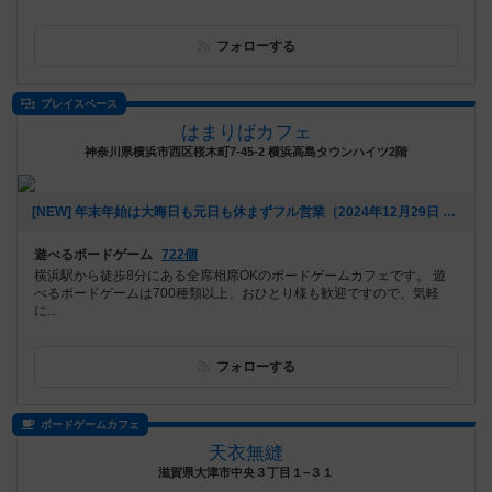
フォローする
プレイスペース
はまりばカフェ
神奈川県横浜市西区桜木町7-45-2 横浜高島タウンハイツ2階
[NEW] 年末年始は大晦日も元日も休まずフル営業（2024年12月29日 20時19分）
遊べるボードゲーム
722個
横浜駅から徒歩8分にある全席相席OKのボードゲームカフェです。 遊
べるボードゲームは700種類以上、おひとり様も歓迎ですので、気軽
に...
フォローする
ボードゲームカフェ
天衣無縫
滋賀県大津市中央３丁目１−３１