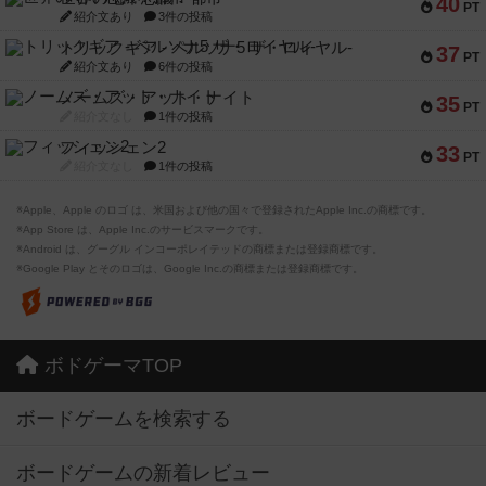
40
PT
紹介文あり
3件の投稿
トリックギア - ペルソナ5 ザ・ロイヤル-
37
PT
紹介文あり
6件の投稿
ノームズ・アット・ナイト
35
PT
紹介文なし
1件の投稿
フィッシェン2
33
PT
紹介文なし
1件の投稿
※Apple、Apple のロゴ は、米国および他の国々で登録されたApple Inc.の商標です。
※App Store は、Apple Inc.のサービスマークです。
※Android は、グーグル インコーポレイテッドの商標または登録商標です。
※Google Play とそのロゴは、Google Inc.の商標または登録商標です。
ボドゲーマTOP
ボードゲームを検索する
ボードゲームの新着レビュー