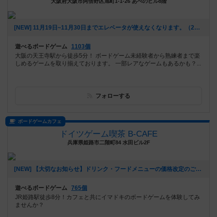
大阪府大阪市阿倍野区旭町1-1-26 あべのビル8階
[NEW] 11月19日~11月30日までエレベータが使えなくなります。（2025年10月20日 16時13分）
遊べるボードゲーム
1103個
大阪の天王寺駅から徒歩5分！ ボードゲーム未経験者から熟練者まで楽
しめるゲームを取り揃えております。 一部レアなゲームもあるかも？...
フォローする
ボードゲームカフェ
ドイツゲーム喫茶 B-CAFE
兵庫県姫路市二階町84 水田ビル2F
[NEW] 【大切なお知らせ】ドリンク・フードメニューの価格改定のご案内（2025年08月05日 16時49分）
遊べるボードゲーム
765個
JR姫路駅徒歩8分！カフェと共にイマドキのボードゲームを体験してみ
ませんか？