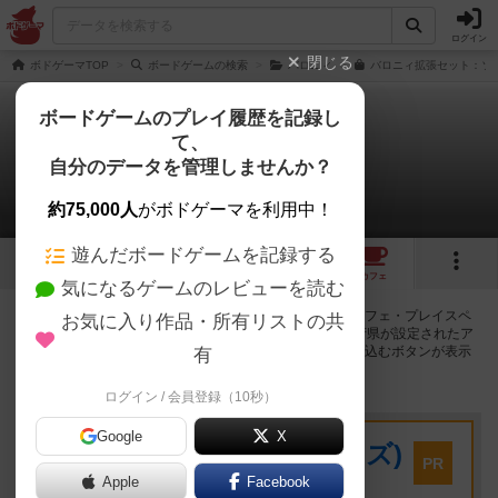
ログイン
閉じる
ボドゲーマTOP
ボードゲームの検索
バロニィ
バロニィ拡張セット：ソー
ボードゲームのプレイ履歴を記録し
て、
バロニィ：ソーサリー
自分のデータを管理しませんか？
20店のカフェ/スペースが提供中
約75,000人
がボドゲーマを利用中！
遊んだボードゲームを記録する
1
2
21
トップ
画像
動画
レビュー
カフェ
気になるゲームのレビューを読む
バロニィ：ソーサリーで遊ぶことができるボードゲームカフェ・プレイスペ
お気に入り作品・所有リストの共
ースが20店登録されています。公開プロフィールの都道府県が設定されたア
カウントでログインすると、同じ都道府県内の店舗に絞り込むボタンが表示
有
されます。
ログイン / 会員登録（10秒）
プレイスペース
Google
X
キウイ！(旧:キウイゲームズ)
PR
大阪府大阪市中央区森ノ宮中央2-8-2 永田中央ビル2階
Apple
Facebook