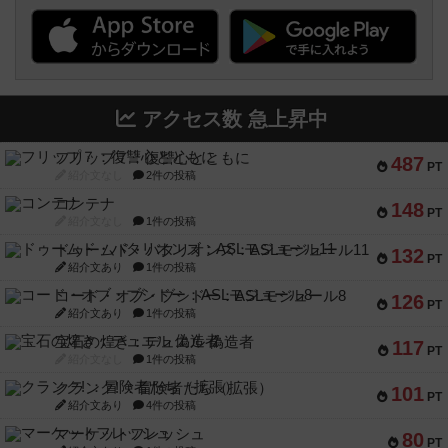
アクセス数 急上昇中
フリップ７：復讐心とともに
487
PT
紹介文なし
2件の投稿
コンテナ
148
PT
紹介文なし
1件の投稿
ドゥームド・バタリオンズ：ASLモジュール11
132
PT
紹介文あり
1件の投稿
コード・オブ・ブシドー：ASLモジュール8
126
PT
紹介文あり
1件の投稿
宝石の煌き：デュエル 偽造者
117
PT
紹介文なし
1件の投稿
クランク! ：冒険者たち（拡張）
101
PT
紹介文あり
4件の投稿
マーケットフレッシュ
80
PT