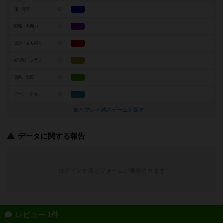
0
運・確率
0
戦略・判断力
0
交渉・立ち回り
0
心理戦・ブラフ
0
攻防・戦闘
0
アート・外見
似たプレイ感のゲームを探す→
データに関する報告
ログインするとフォームが表示されます
レビュー 1件