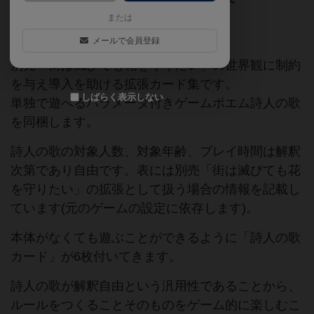
または
ゲームポエム
メールで会員登録
別売「街は滅びても花を守りたい」の世界観に制約
を与え導入を助ける拡張カード集です。
しばらく表示しない
単独で遊べるパラメータ付きゲームポエム詩人の歌
を同梱します。
詩人の歌の対象人数、対象年齢、プレイ時間は解釈
次第であり自由です。表には別売「街は滅びても花
を守りたい」の拡張として扱う場合の情報を記載し
ています(元のゲームの設定に依存します)。
本体がなくても遊ぶことができるように「詩人の歌
カード」が6枚付いてきます。
詩人の歌が解釈自由という汎用性であることから、
ルールをつくることそのものをゲーム的に楽しむこ