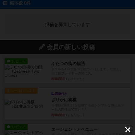
掲示板 0件
投稿を募集しています
会員の新しい投稿
レビュー
ふたつの街の物語
タイルを4×4で並べて街づくりします。ただし、
街は各プレイヤーの間にあ...
約3時間前
by ジェイとと
ルール/インスト
画像付き
ざりかに将棋
３種類の駒だけが登場する超シンプルな将棋系ゲ
ーム入門作品です♪(＾＾)...
約3時間前
by あんちっく
レビュー
エージェントアベニュー
追いついたら勝ち。シンプルな ルールとで直感的