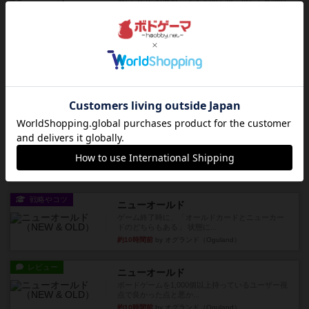
な 目的で、ボドゲ慣れし...
約3時間前
by daisdice
レビュー
充実
ウイングスパン
期待値を上げすぎた、というのが正直な感想。２
人で何度かプレイ。ここでも...
約4時間前
by S
レビュー
街コロ通
街コロとの違いは初めから二つサイコロを振れる
など、少しの違いはあるけれ...
約9時間前
by くみ
戦略やコツ
ニューオールド
ゲーム終了時に、「オールドカードとニューカー
ドのどちらもある」 状態に...
約10時間前
by オグランド（Oguland）
レビュー
ニューオールド
ボードゲームを1,000個以上持っているユーザー視
点で良かった点と悪か...
約10時間前
by オグランド（Oguland）