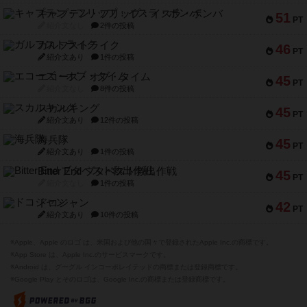
キャプテン・フリップ：イスラ・ボンバ
51
PT
紹介文なし
2件の投稿
ガルフストライク
46
PT
紹介文あり
1件の投稿
エコーズ・オブ・タイム
45
PT
紹介文なし
8件の投稿
スカルキング
45
PT
紹介文あり
12件の投稿
海兵隊
45
PT
紹介文あり
1件の投稿
Bitter End ブタペスト救出作戦
45
PT
紹介文なし
1件の投稿
ドコジャン
42
PT
紹介文あり
10件の投稿
※Apple、Apple のロゴ は、米国および他の国々で登録されたApple Inc.の商標です。
※App Store は、Apple Inc.のサービスマークです。
※Android は、グーグル インコーポレイテッドの商標または登録商標です。
※Google Play とそのロゴは、Google Inc.の商標または登録商標です。