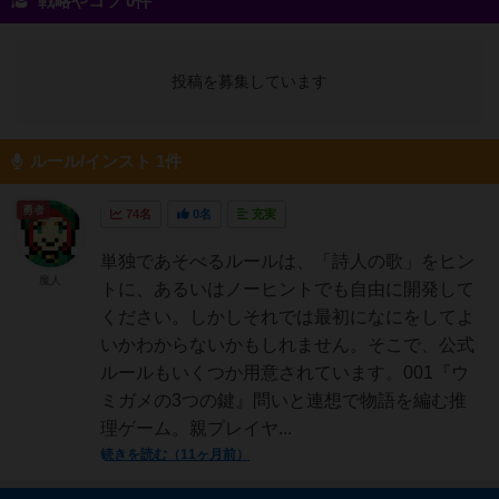
戦略やコツ 0件
投稿を募集しています
ルール/インスト 1件
勇者
74名
0名
充実
単独であそべるルールは、「詩人の歌」をヒン
魔人
トに、あるいはノーヒントでも自由に開発して
ください。しかしそれでは最初になにをしてよ
いかわからないかもしれません。そこで、公式
ルールもいくつか用意されています。001『ウ
ミガメの3つの鍵』問いと連想で物語を編む推
理ゲーム。親プレイヤ...
続きを読む（11ヶ月前）