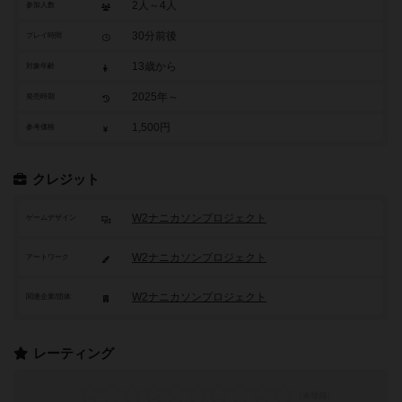
2人～4人
参加人数
30分前後
プレイ時間
13歳から
対象年齢
2025年～
発売時期
1,500円
参考価格
クレジット
W2ナニカソンプロジェクト
ゲームデザイン
W2ナニカソンプロジェクト
アートワーク
W2ナニカソンプロジェクト
関連企業/団体
レーティング