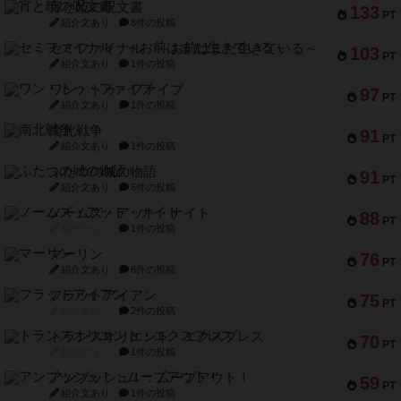
宵と暁の呪文書
133
PT
紹介文あり
8件の投稿
セミファイナル ～お前はまだ生きている～
103
PT
紹介文あり
1件の投稿
ワン・トゥ・ファイブ
97
PT
紹介文あり
1件の投稿
南北戦争
91
PT
紹介文あり
1件の投稿
ふたつの城の物語
91
PT
紹介文あり
6件の投稿
ノームズ・アット・ナイト
88
PT
紹介文なし
1件の投稿
マーリン
76
PT
紹介文あり
6件の投稿
フラットアイアン
75
PT
紹介文なし
2件の投稿
トランスオリエント・エクスプレス
70
PT
紹介文なし
1件の投稿
アンブッシュ！：ムーブアウト！
59
PT
紹介文あり
1件の投稿