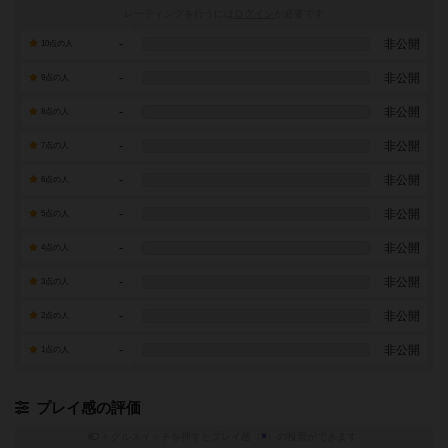
レーティングを行うには
ログイン
が必要です
-
非公開
10点の人
-
非公開
9点の人
-
非公開
8点の人
-
非公開
7点の人
-
非公開
6点の人
-
非公開
5点の人
-
非公開
4点の人
-
非公開
3点の人
-
非公開
2点の人
-
非公開
1点の人
プレイ感の評価
トグルスイッチを押すとプレイ感（
※
）の投票ができます