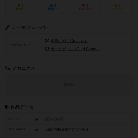
1
2
1
1
興味あり
経験あり
お気に入り
持ってる
テーマ/フレーバー
創作/工作（Creative）
その他のコンセプト
カードゲーム（Card Game）
メカニクス
未登録
作品データ
詩人と鍵束
タイトル
Bard with a bunch of keys
原題・英題表記