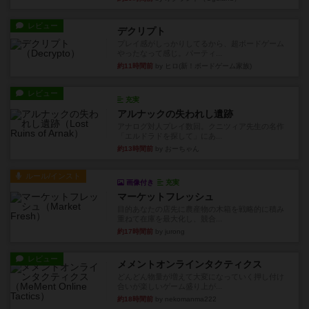
レビュー
デクリプト
プレイ感がしっかりしてるから、超ボードゲーム
やったなって感じ。パーティ...
約11時間前
by ヒロ(新！ボードゲーム家族)
レビュー
充実
アルナックの失われし遺跡
アナログ対人プレイ数回。クニツィア先生の名作
「エルドラドを探して」にあ...
約13時間前
by おーちゃん
ルール/インスト
画像付き
充実
マーケットフレッシュ
目的あなたの店先に農産物の木箱を戦略的に積み
重ねて在庫を最大化し、競合...
約17時間前
by jurong
レビュー
メメントオンラインタクティクス
どんどん物量が増えて大変になっていく押し付け
合いが楽しいゲーム盛り上が...
約18時間前
by nekomanma222