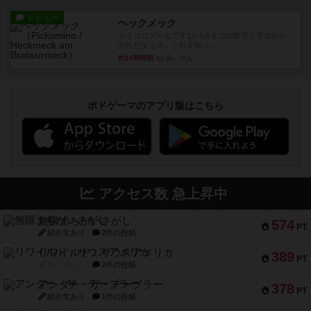
レビュー
ヘックメック
サイコロゲームです1から5までの数字と芋虫がか
かれたダイス。これを振っ...
約19時間前
by みいやん
ボドゲーマのアプリ版はこちら
アクセス数 急上昇中
無限まちがいさがし
574
PT
紹介文あり
2件の投稿
リワイルド：サウスアメリカ
389
PT
紹介文なし
2件の投稿
アンダー・ザ・テーブラー
378
PT
紹介文あり
1件の投稿