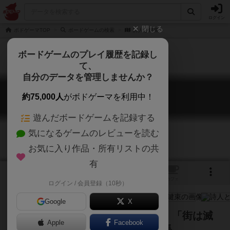
ログイン
閉じる
ボドゲーマTOP
ボードゲームの検索
詩人と鍵束
ボードゲームのプレイ履歴を記録し
て、
自分のデータを管理しませんか？
詩人と鍵束
約75,000人
がボドゲーマを利用中！
Bard with a bunch of keys
遊んだボードゲームを記録する
気になるゲームのレビューを読む
お気に入り作品・所有リストの共
有
4
3
1
トップ
画像
動画
レビュー
カフェ
ログイン / 会員登録（10秒）
Google
X
パラメータ付きゲームポエム・兼・「街は滅
Apple
Facebook
びても花を守りたい」拡張カード集