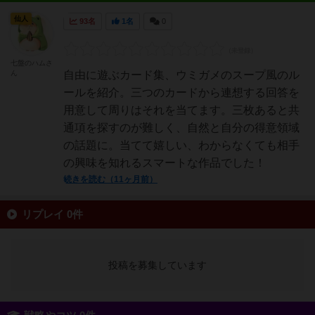
仙人
93名
1名
0
七盤のハムさ
ん
自由に遊ぶカード集、ウミガメのスープ風のル
ールを紹介。三つのカードから連想する回答を
用意して周りはそれを当てます。三枚あると共
通項を探すのが難しく、自然と自分の得意領域
の話題に。当てて嬉しい、わからなくても相手
の興味を知れるスマートな作品でした！
続きを読む（11ヶ月前）
リプレイ 0件
投稿を募集しています