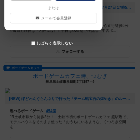
[NEW] 8月分の買取チラシを更新しました。（2026年07月27日 17時53分）
または
メールで会員登録
遊べるボードゲーム
547個
栄地下、大同特殊鋼Phenixスクエア (クリスタル広場)から直行徒歩5分
✨毎週月曜日は『相席Day』🎈平日はU25割で🉐新品、中古ボ...
しばらく表示しない
フォローする
ボードゲームカフェ
ボードゲームカフェ時、つむぎ
岐阜県土岐市泉郷町2丁目57－9
[NEW] ぼどわんぐらんぷりで行った「チーム戦宝石の煌めき」のルールについて（2026年07月11日 16時35分）
遊べるボードゲーム
454個
JR土岐市駅から徒歩3分！ 土岐市初のボードゲームカフェ 超駅近で、
モデルハウスをそのまま使った「おうちにいるような」くつろぎ空間
を...