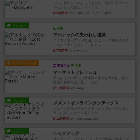
プレイ感がしっかりしてるから、超ボードゲーム
やったなって感じ。パーティ...
約5時間前
by ヒロ(新！ボードゲーム家族)
レビュー
充実
アルナックの失われし遺跡
アナログ対人プレイ数回。クニツィア先生の名作
「エルドラドを探して」にあ...
約7時間前
by おーちゃん
ルール/インスト
画像付き
充実
マーケットフレッシュ
目的あなたの店先に農産物の木箱を戦略的に積み
重ねて在庫を最大化し、競合...
約11時間前
by jurong
レビュー
メメントオンラインタクティクス
どんどん物量が増えて大変になっていく押し付け
合いが楽しいゲーム盛り上が...
約12時間前
by nekomanma222
レビュー
ヘックメック
サイコロゲームです1から5までの数字と芋虫がか