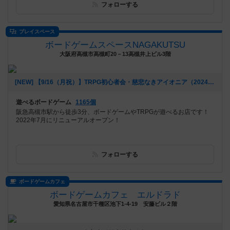
フォローする
プレイスペース
ボードゲームスペースNAGAKUTSU
大阪府高槻市高槻町20－13高槻井上ビル3階
[NEW] 【9/16（月祝）】TRPG初心者会・慈悲なきアイオニア（2024年09月07日 22時01分）
遊べるボードゲーム
1165個
阪急高槻市駅から徒歩3分、ボードゲームやTRPGが遊べるお店です！
2022年7月にリニューアルオープン！
フォローする
ボードゲームカフェ
ボードゲームカフェ エルドラド
愛知県名古屋市千種区池下1-4-19 安藤ビル２階