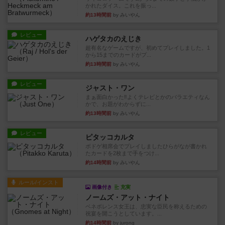
かれたダイス。これを振っ...
約13時間前
by みいやん
レビュー
ハゲタカのえじき
超有名なゲームですが、初めてプレイしました。1
から15までのカードがプ...
約13時間前
by みいやん
レビュー
ジャスト・ワン
まぁ面白かった‼️よくテレビとかのバラエティなん
かで、お題がわからずに...
約13時間前
by みいやん
レビュー
ピタッコカルタ
ボドゲ相席会でプレイしましたひらがなが書かれ
たカードを2枚まで手をつけ...
約14時間前
by みいやん
ルール/インスト
画像付き
充実
ノームズ・アット・ナイト
ベネボレンス女王は、忠実な臣民を称えるための
祝宴を開こうとしています。...
約14時間前
by jurong