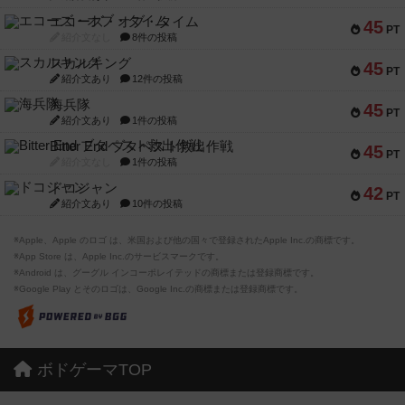
エコーズ・オブ・タイム
45
PT
紹介文なし
8件の投稿
スカルキング
45
PT
紹介文あり
12件の投稿
海兵隊
45
PT
紹介文あり
1件の投稿
Bitter End ブタペスト救出作戦
45
PT
紹介文なし
1件の投稿
ドコジャン
42
PT
紹介文あり
10件の投稿
※Apple、Apple のロゴ は、米国および他の国々で登録されたApple Inc.の商標です。
※App Store は、Apple Inc.のサービスマークです。
※Android は、グーグル インコーポレイテッドの商標または登録商標です。
※Google Play とそのロゴは、Google Inc.の商標または登録商標です。
ボドゲーマTOP