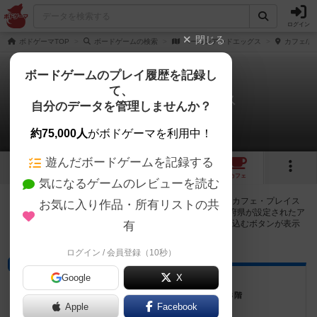
ログイン
閉じる
ボドゲーマTOP
ボードゲームの検索
ベーコンアンドエッグス
カフェ/店
ボードゲームのプレイ履歴を記録し
て、
ベーコンアンドエッグス
自分のデータを管理しませんか？
5店のカフェ/スペースが提供中
約75,000人
がボドゲーマを利用中！
遊んだボードゲームを記録する
4
1
5
トップ
画像
動画
レビュー
カフェ
気になるゲームのレビューを読む
ベーコンアンドエッグスで遊ぶことができるボードゲームカフェ・プレイス
お気に入り作品・所有リストの共
ペースが5店登録されています。公開プロフィールの都道府県が設定されたア
カウントでログインすると、同じ都道府県内の店舗に絞り込むボタンが表示
有
されます。
ログイン / 会員登録（10秒）
ボードゲームカフェ
Google
X
ブックオフ栄スカイル店
愛知県名古屋市中区栄3-4-5 スカイルビル８階
Apple
Facebook