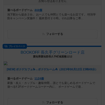
お知らせはありません
遊べるボードゲーム
444個
池下駅から徒歩２分。 お一人でも仲間とでも遊べるお店です。 特別学
割キャンペーン実施中！ 最終受付２０時。それ以降をご希...
フォローする
プレイスペース
BOOKOFF 長久手グリーンロード店
愛知県愛知郡長久手町城屋敷1212
[NEW] ボドゲカフェ☕️→ボドゲルーム⛺️（2023年06月12日 23時49分）
遊べるボードゲーム
1124個
家族・友人・カップル・趣味仲間… 誰とでも楽しめるボードゲームで
遊べる‼️ 2Fボードゲームコーナー内に、 ボードゲームで遊...
フォローする