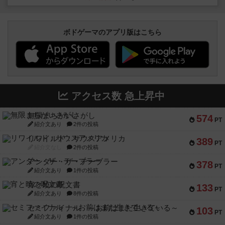
ボドゲーマのアプリ版はこちら
アクセス数 急上昇中
無限まちがいさがし
574
PT
紹介文あり
2件の投稿
リワイルド：サウスアメリカ
389
PT
紹介文なし
2件の投稿
アンダー・ザ・テーブラー
378
PT
紹介文あり
1件の投稿
宵と暁の呪文書
133
PT
紹介文あり
8件の投稿
セミファイナル ～お前はまだ生きている～
103
PT
紹介文あり
1件の投稿