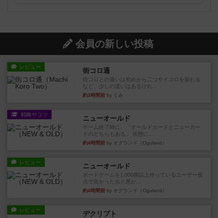
会員の新しい投稿
レビュー
街コロ通
街コロとの違いは初めから二つサイコロを振れる
など、少しの違いはあるけれ...
約3時間前
by くみ
戦略やコツ
ニューオールド
ゲーム終了時に、「オールドカードとニューカー
ドのどちらもある」 状態に...
約4時間前
by オグランド（Oguland）
レビュー
ニューオールド
ボードゲームを1,000個以上持っているユーザー視
点で良かった点と悪か...
約4時間前
by オグランド（Oguland）
レビュー
デクリプト