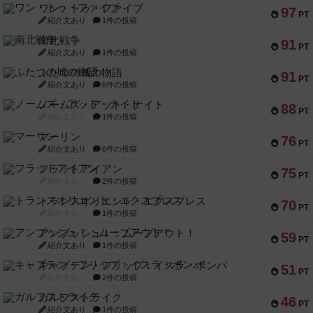
ワン・トゥ・ファイブ
97
PT
紹介文あり
1件の投稿
南北戦争
91
PT
紹介文あり
1件の投稿
ふたつの城の物語
91
PT
紹介文あり
6件の投稿
ノームズ・アット・ナイト
88
PT
紹介文なし
1件の投稿
マーリン
76
PT
紹介文あり
6件の投稿
フラットアイアン
75
PT
紹介文なし
2件の投稿
トランスオリエント・エクスプレス
70
PT
紹介文なし
1件の投稿
アンブッシュ！：ムーブアウト！
59
PT
紹介文あり
1件の投稿
キャプテン・フリップ：イスラ・ボンバ
51
PT
紹介文なし
2件の投稿
ガルフストライク
46
PT
紹介文あり
1件の投稿