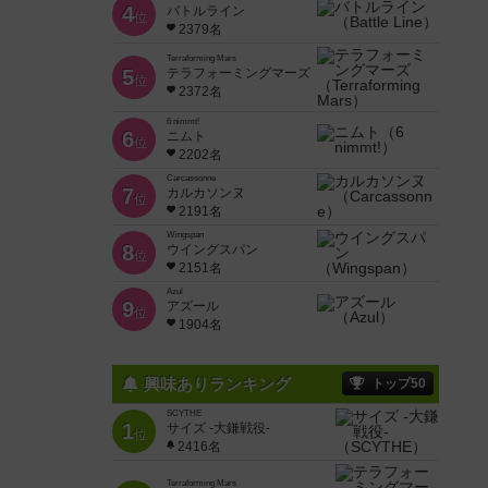
4
バトルライン
位
2379名
Terraforming Mars
5
テラフォーミングマーズ
位
2372名
6 nimmt!
6
ニムト
位
2202名
Carcassonne
7
カルカソンヌ
位
2191名
Wingspan
8
ウイングスパン
位
2151名
Azul
9
アズール
位
1904名
興味ありランキング
トップ50
SCYTHE
1
サイズ -大鎌戦役-
位
2416名
Terraforming Mars