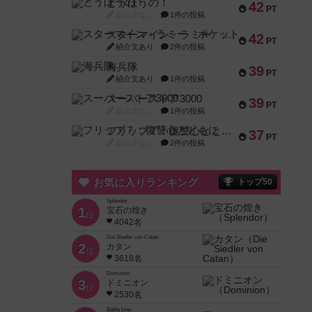
とうほうの！
42
PT
紹介文なし
1件の投稿
スターマイン・ラミー ポケット
42
PT
紹介文あり
2件の投稿
海兵隊
39
PT
紹介文あり
1件の投稿
スーパーストア3000
39
PT
紹介文なし
1件の投稿
フリップ７：復讐心とともに
37
PT
紹介文なし
2件の投稿
お気に入りランキング
トップ50
Splendor
1
宝石の煌き
位
4042名
Die Siedler von Catan
2
カタン
位
3618名
Dominion
3
ドミニオン
位
2530名
Battle Line