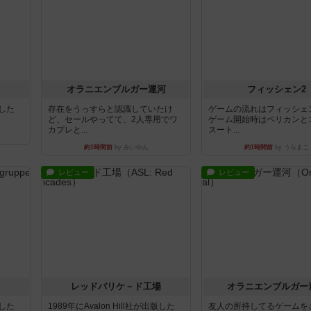
オラニエンブルガー運河
フィッシェン2
版した
存在をうっすらと認識していたけ
ゲームの流れはフィッシェ
ど、セールやってて、2人専用でワ
ゲーム開始時はペリカンと
カプレと...
スート...
約1時間前
by みいやん
約1時間前
by うらまこ
レビュー
レビュー
レッドバリケ－ド工場
オラニエンブルガー
版した
1989年にAvalon Hill社が出版した
友人の所持してるゲームを