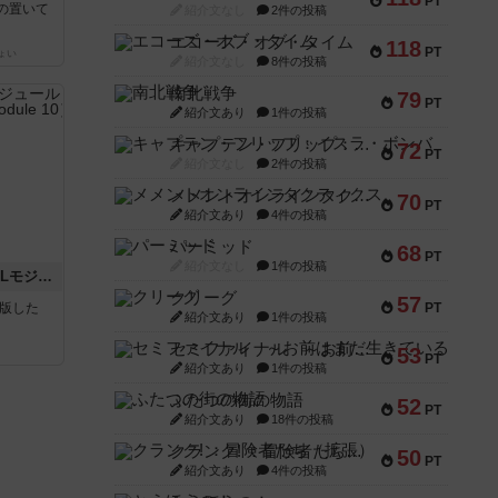
PT
の置いて
紹介文なし
2件の投稿
エコーズ・オブ・タイム
118
PT
ょい
紹介文なし
8件の投稿
南北戦争
79
PT
紹介文あり
1件の投稿
キャプテン・フリップ：イスラ・ボンバ
72
PT
紹介文なし
2件の投稿
メメントオンラインタクティクス
70
PT
紹介文あり
4件の投稿
パーミッド
68
PT
紹介文なし
1件の投稿
クロワ・ド・ゲール：ASLモジュール10
クリーグ
57
が出版した
PT
紹介文あり
1件の投稿
セミファイナル ～お前はまだ生きている～
53
PT
紹介文あり
1件の投稿
ふたつの街の物語
52
PT
紹介文あり
18件の投稿
クランク! ：冒険者たち（拡張）
50
PT
紹介文あり
4件の投稿