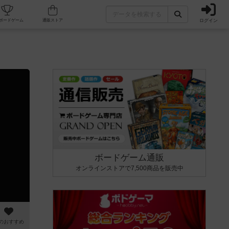
ログイン
カフェ/店舗
人気ボードゲーム
通販ストア
ボードゲーム通販
オンラインストアで7,500商品を販売中
のおすすめ