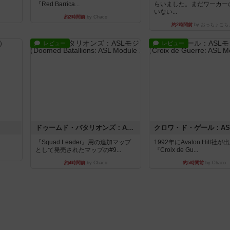
『Red Barrica...
らいました。まだワーカー
いない...
約2時間前
by Chaco
約2時間前
by おっちょこち
レビュー
レビュー
ドゥームド・バタリオンズ：ASLモジュール11
『Squad Leader』用の追加マップ
1992年にAvalon Hill社
として発売されたマップの#9...
『Croix de Gu...
約4時間前
by Chaco
約5時間前
by Chaco