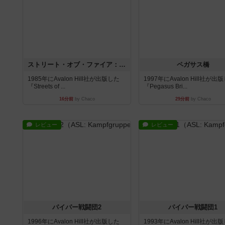
ストリート・オブ・ファイア：ASLデラックスモジュール1
ペガサス橋
1985年にAvalon Hill社が出版した
1997年にAvalon Hill社が出
『Streets of ...
『Pegasus Bri...
16分前
by Chaco
29分前
by Chaco
レビュー
レビュー
パイパー戦闘団2
パイパー戦闘団1
1996年にAvalon Hill社が出版した
1993年にAvalon Hill社が出