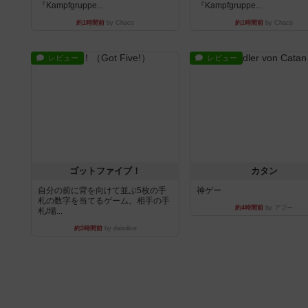
『Kampfgruppe...
『Kampfgruppe...
約1時間前
by Chaco
約1時間前
by Chaco
レビュー
レビュー
ゴットファイブ！
カタン
自分の前に背を向けて並ぶ5枚の手
神ゲー
札の数字を当てるゲーム。相手の手
約4時間前
by アプー
札/場...
約3時間前
by daisdice