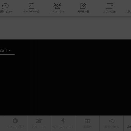
索
新着レビュー
ボードゲーム会
コミュニティ
掲示板一覧
025年～
リプレイ
日記
戦略
・コツ
ルール
/インスト
掲示板
拡張/関連
作
次