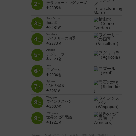
2
テラフォーミングマーズ
位
2395名
Stone Garden
3
枯山水
位
2281名
Viticulture
4
ワイナリーの四季
位
2273名
Agricola
5
アグリコラ
位
2120名
Azul
6
アズール
位
2034名
Splendor
7
宝石の煌き
位
2031名
Wingspan
8
ウイングスパン
位
2007名
7 Wonders
9
世界の七不思議
位
1921名
※Apple、Apple のロゴ は、米国および他の国々で登録された