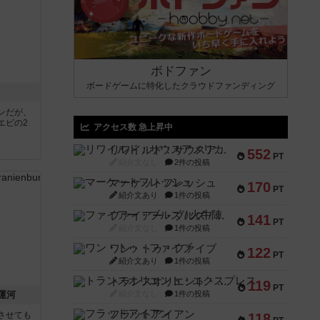
ボドファン
ボードゲームに特化したクラウドファンディング
ンだが、
エビの2
アクセス数 急上昇中
リワイルド：サウスアメリカ
552
PT
紹介文なし
2件の投稿
マーケットフレッシュ
170
PT
紹介文あり
1件の投稿
ファイアー・ブルズ / 火牛陣
141
PT
紹介文なし
1件の投稿
ワン・トゥ・ファイブ
122
PT
紹介文あり
1件の投稿
トランスオリエント・エクスプレス
119
PT
運河
紹介文なし
1件の投稿
フラットアイアン
させても
118