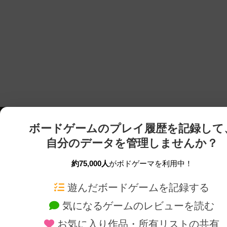
ボードゲームのプレイ履歴を記録して
自分のデータを管理しませんか？
約75,000人
がボドゲーマを利用中！
ボドゲーマTOP
ボードゲーム通販
遊んだボードゲームを記録する
気になるゲームのレビューを読む
ボードゲームを検索する
新作・再入荷情報
お気に入り作品・所有リストの共有
ボードゲームの新着レビュー
定番ボードゲームの通販