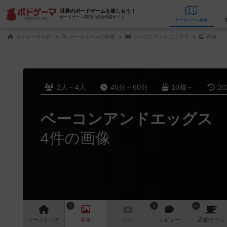
世界のボードゲームを楽しもう！
ボードゲーム専門の総合情報サイト
データベース
検
ボドゲーマTOP
ボードゲームの検索
ベーコンアンドエッグス
画像
2人～4人
45分～60分
10歳～
2
ベーコンアンドエッグス
4件の画像
4
1
5
ゲーム
トップ
画像
動画
レビュー
店舗/
カフェ