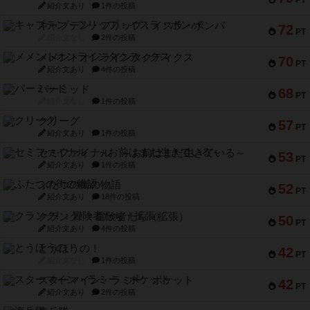
PT
紹介文あり
1件の投稿
キャプテン・フリップ：イスラ・ボンバ
72
PT
紹介文なし
2件の投稿
メメントオンラインタクティクス
70
PT
紹介文あり
4件の投稿
パーミッド
68
PT
紹介文なし
1件の投稿
クリーグ
57
PT
紹介文あり
1件の投稿
セミファイナル ～お前はまだ生きている～
53
PT
紹介文あり
1件の投稿
ふたつの街の物語
52
PT
紹介文あり
18件の投稿
クランク! ：冒険者たち（拡張）
50
PT
紹介文あり
4件の投稿
とうほうの！
42
PT
紹介文なし
1件の投稿
スターマイン・ラミー ポケット
42
PT
紹介文あり
2件の投稿