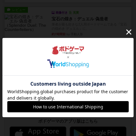
レビュー
画像付き
充実
宝石の煌き：デュエル 偽造者
筆者が最も好きな2人用ボードゲームである『宝石
の煌めき デュエル』に、...
約7時間前
by 手動人形
レビュー
充実
クランク! ：冒険者たち（拡張）
クランク！のプレイヤーごとに能力の違うキャラ
クターを使用できるようにな...
約8時間前
by ぽっぽーくるっぽー
レビュー
ワイアームスパン
初プレイの感想です。ウイングスパン履修済のコ
メントとなります。ウイング...
約8時間前
by daisdice
ボドゲーマのアプリ版はこちら