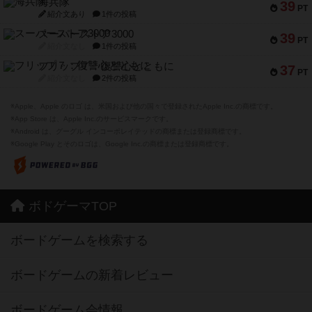
海兵隊
39
PT
紹介文あり
1件の投稿
スーパーストア3000
39
PT
紹介文なし
1件の投稿
フリップ７：復讐心とともに
37
PT
紹介文なし
2件の投稿
※Apple、Apple のロゴ は、米国および他の国々で登録されたApple Inc.の商標です。
※App Store は、Apple Inc.のサービスマークです。
※Android は、グーグル インコーポレイテッドの商標または登録商標です。
※Google Play とそのロゴは、Google Inc.の商標または登録商標です。
ボドゲーマTOP
ボードゲームを検索する
ボードゲームの新着レビュー
ボードゲーム会情報