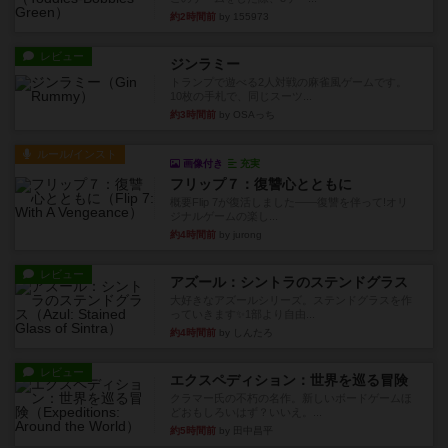
約2時間前
by 155973
レビュー
ジンラミー
トランプで遊べる2人対戦の麻雀風ゲームです。
10枚の手札で、同じスーツ...
約3時間前
by OSAっち
ルール/インスト
画像付き
充実
フリップ７：復讐心とともに
概要Flip 7が復活しました――復讐を伴って!オリ
ジナルゲームの楽し...
約4時間前
by jurong
レビュー
アズール：シントラのステンドグラス
大好きなアズールシリーズ。ステンドグラスを作
っていきます✨1部より自由...
約4時間前
by しんたろ
レビュー
エクスペディション：世界を巡る冒険
クラマー氏の不朽の名作。新しいボードゲームほ
どおもしろいはず？いいえ。...
約5時間前
by 田中昌平