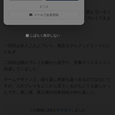
ます。
または
ルールは初読では「ん？」となりましたが、遊んでいるう
メールで会員登録
ちに「はいはいこういうことね」とすんなりプレイできま
した。
しばらく表示しない
一回目は友人二人とプレイ。残念ながらグッドエンドにい
たれず。
二回目は娘のプレイを横から見守り。見事グッドエンドに
到達していました。
ゲームデザイン上、繰り返し何度も遊べるものではないで
すが、人のプレイをよこから見ているのもとても楽しかっ
たです。第二弾、第三弾の日本語化が待ち遠しい。
この投稿に
2
名が
ナイス！
しました