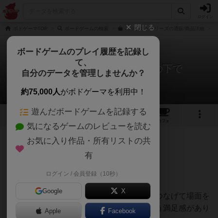
ログイン
閉じる
ボドゲーマTOP
ボードゲームの検索
バックストーリーズの通販/商品詳細
ボードゲームのプレイ履歴を記録し
て、
バックストーリーズ：氷雪の下で
自分のデータを管理しませんか？
Mercyさんのレビュー
約75,000人
がボドゲーマを利用中！
遊んだボードゲームを記録する
1
2
19
トップ
画像
動画
レビュー
カフェ
気になるゲームのレビューを読む
お気に入り作品・所有リストの共
337名
2名
0
2ヶ月前
有
ログイン / 会員登録（10秒）
まず非常にコンパクトなのがGOOD。
Google
X
コンポーネントはカードのみですが複数枚つなげて場面を
表現しているのでボドゲ遊んでいるぞという満足感があり
Apple
Facebook