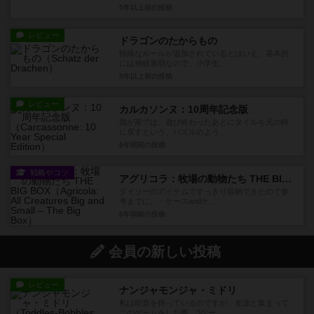
5年以上前
の投稿
レビュー
ドラゴンのたからもの
特殊なルールが追加されているとはいえ、基本的
には神経衰弱なので、小学生...
5年以上前
の投稿
レビュー
カルカソンヌ：10周年記念版
我が家では、遊び終わったあとにタイルを元の枠
に戻すという、パズルのよう...
6年弱前
の投稿
戦略やコツ
アグリコラ：牧場の動物たち THE BIG BOX
ダイソーのアイテムですっきり収納できたので参
考までに。・ケースandケ...
6年弱前
の投稿
会員の新しい投稿
レビュー
ナンジャモンジャ・ミドリ
私は吃音を持っているのですが、友達と集まって
このゲームをした際、3ゲー...