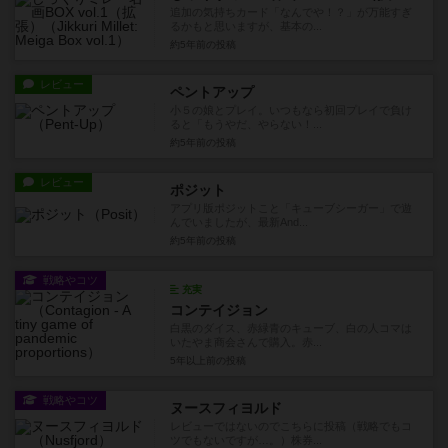
追加の気持ちカード「なんでや！？」が万能すぎ
るかもと思いますが、基本の...
約5年前
の投稿
レビュー
ペントアップ
小５の娘とプレイ。いつもなら初回プレイで負け
ると「もうやだ、やらない！...
約5年前
の投稿
レビュー
ポジット
アプリ版ポジットこと「キューブシーガー」で遊
んでいましたが、最新And...
約5年前
の投稿
戦略やコツ
充実
コンテイジョン
白黒のダイス、赤緑青のキューブ、白の人コマは
いたやま商会さんで購入。赤...
5年以上前
の投稿
戦略やコツ
ヌースフィヨルド
レビューではないのでこちらに投稿（戦略でもコ
ツでもないですが…。）株券...