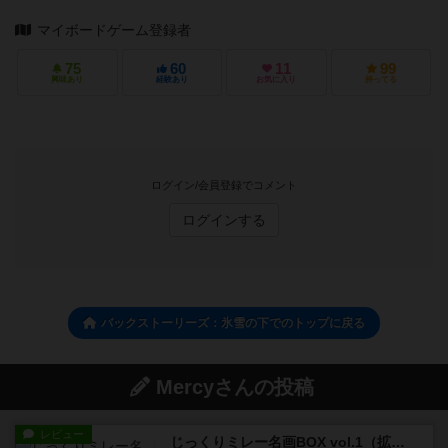
マイボードゲーム登録者
75
60
11
99
興味あり
経験あり
お気に入り
持ってる
ログイン/会員登録でコメント
ログインする
バックストーリーズ：氷雪の下でのトップに戻る
Mercyさんの投稿
レビュー
じっくりミレー名画BOX vol.1（拡張）