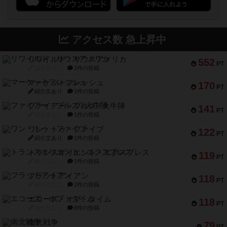
アクセス数 急上昇中
リワイルド：サウスアメリカ
552
PT
紹介文なし
2件の投稿
マーケットフレッシュ
170
PT
紹介文あり
1件の投稿
ファイアー・ブルズ / 火牛陣
141
PT
紹介文なし
1件の投稿
ワン・トゥ・ファイブ
122
PT
紹介文あり
1件の投稿
トランスオリエント・エクスプレス
119
PT
紹介文なし
1件の投稿
フラットアイアン
118
PT
紹介文なし
2件の投稿
エコーズ・オブ・タイム
118
PT
紹介文なし
8件の投稿
南北戦争
79