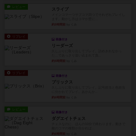
レビュー
スライプ
メインコマ一つサブコマ四つでそれぞれプレイし
ます。動かし方はコマか壁に...
約5時間前
by くみ
リプレイ
画像付き
リーダーズ
久しぶりに取り出してプレイ。詰めきれなかっ
た…であっさり追い込まれて負...
約5時間前
by くみ
リプレイ
画像付き
ブリックス
久しぶりに取り出してプレイ。記号担当と色担当
に分かれてプレイ。あかんか...
約6時間前
by くみ
レビュー
画像付き
ダグエイトチェス
チェスなのに、ほんの10分で終わります。動きで
敵のコマの種類が分かれば...
約6時間前
by くみ