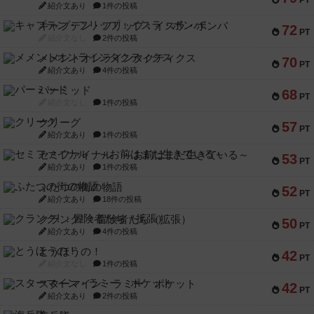
紹介文あり
1件の投稿
キャプテン・フリップ：イスラ・ボンバ
72
PT
紹介文なし
2件の投稿
メメントオンラインタクティクス
70
PT
紹介文あり
4件の投稿
パーミッド
68
PT
紹介文なし
1件の投稿
クリーグ
57
PT
紹介文あり
1件の投稿
セミファイナル ～お前はまだ生きている～
53
PT
紹介文あり
1件の投稿
ふたつの街の物語
52
PT
紹介文あり
18件の投稿
クランク! ：冒険者たち（拡張）
50
PT
紹介文あり
4件の投稿
とうほうの！
42
PT
紹介文なし
1件の投稿
スターマイン・ラミー ポケット
42
PT
紹介文あり
2件の投稿