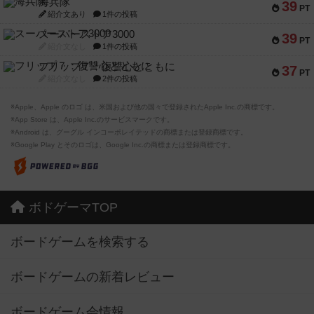
海兵隊
39
PT
紹介文あり
1件の投稿
スーパーストア3000
39
PT
紹介文なし
1件の投稿
フリップ７：復讐心とともに
37
PT
紹介文なし
2件の投稿
※Apple、Apple のロゴ は、米国および他の国々で登録されたApple Inc.の商標です。
※App Store は、Apple Inc.のサービスマークです。
※Android は、グーグル インコーポレイテッドの商標または登録商標です。
※Google Play とそのロゴは、Google Inc.の商標または登録商標です。
ボドゲーマTOP
ボードゲームを検索する
ボードゲームの新着レビュー
ボードゲーム会情報