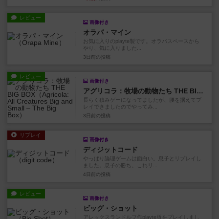
レビュー
画像付き
オラパ・マイン
お気に入りのplayte製です。オラパスペースから
やり、気に入りました...
3日前
の投稿
レビュー
画像付き
アグリコラ：牧場の動物たち THE BIG BOX
長らく積みゲーになってましたが、腰を据えてプ
レイできましたのでやってみ...
3日前
の投稿
リプレイ
画像付き
ディジットコード
やっぱり論理ゲームは面白い。息子とリプレイし
ました。息子の勝ち。これリ...
4日前
の投稿
レビュー
画像付き
ビッグ・ショット
アレックスランドルフ作playte版をプレイしまし