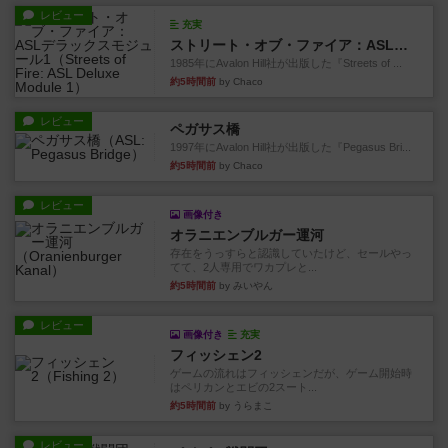
レビュー
充実
ストリート・オブ・ファイア：ASLデラックスモジュール1
1985年にAvalon Hill社が出版した『Streets of ...
約5時間前
by Chaco
レビュー
ペガサス橋
1997年にAvalon Hill社が出版した『Pegasus Bri...
約5時間前
by Chaco
レビュー
画像付き
オラニエンブルガー運河
存在をうっすらと認識していたけど、セールやっ
てて、2人専用でワカプレと...
約5時間前
by みいやん
レビュー
画像付き
充実
フィッシェン2
ゲームの流れはフィッシェンだが、ゲーム開始時
はペリカンとエビの2スート...
約5時間前
by うらまこ
レビュー