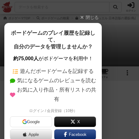
ログイン
閉じる
ボドゲーマTOP
ボードゲームの検索
アズール：デュエル 日本語版の通販/商品
ボードゲームのプレイ履歴を記録し
て、
アズール：デュエル
自分のデータを管理しませんか？
くみさんのレビュー
約75,000人
がボドゲーマを利用中！
遊んだボードゲームを記録する
1
6
76
トップ
画像
動画
レビュー
カフェ
気になるゲームのレビューを読む
お気に入り作品・所有リストの共
90名
0名
0
約1年前
有
ログイン / 会員登録（10秒）
アズール本家未プレイのまま、プレイ。
Google
X
8歳の息子は楽しそうにやっていました。
Apple
Facebook
すぐ慣れたようで、結果2戦2敗