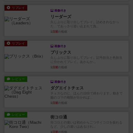
リプレイ
画像付き
リーダーズ
久しぶりに取り出してプレイ。詰めきれなかっ
た…であっさり追い込まれて負...
1日前
の投稿
リプレイ
画像付き
ブリックス
久しぶりに取り出してプレイ。記号担当と色担当
に分かれてプレイ。あかんか...
1日前
の投稿
レビュー
画像付き
ダグエイトチェス
チェスなのに、ほんの10分で終わります。動きで
敵のコマの種類が分かれば...
1日前
の投稿
レビュー
街コロ通
街コロとの違いは初めから二つサイコロを振れる
など、少しの違いはあるけれ...
1日前
の投稿