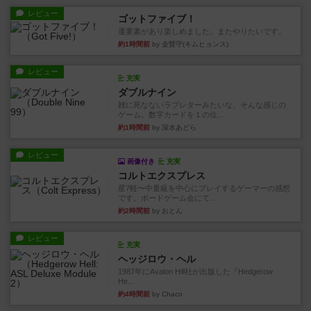
レビュー
ゴットファイブ！
運要素があり楽しめました。またやりたいです。
約1時間前
by 金賢守(キムヒョンス)
レビュー
充実
ダブルナイン
雑に死なないラブレターみたいな、そんな感じの
ゲーム。数字カードを１の位...
約1時間前
by 深水あどら
レビュー
画像付き
充実
コルトエクスプレス
星7軽〜中量級を中心にプレイするゲーマーの感想
です。ボードゲーム会にて...
約2時間前
by おとん
レビュー
充実
ヘッジロウ・ヘル
1987年にAvalon Hill社が出版した『Hedgerow
He...
約4時間前
by Chaco