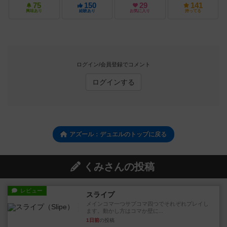
75
150
29
141
興味あり
経験あり
お気に入り
持ってる
ログイン/会員登録でコメント
ログインする
アズール：デュエルのトップに戻る
くみさんの投稿
レビュー
スライプ
メインコマ一つサブコマ四つでそれぞれプレイし
ます。動かし方はコマか壁に...
1日前
の投稿