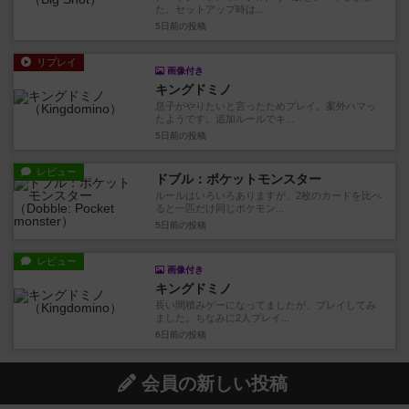
た。セットアップ時は...
5日前
の投稿
リプレイ
画像付き
キングドミノ
息子がやりたいと言ったためプレイ。案外ハマっ
たようです。追加ルールでキ...
5日前
の投稿
レビュー
ドブル：ポケットモンスター
ルールはいろいろありますが、2枚のカードを比べ
ると一匹だけ同じポケモン...
5日前
の投稿
レビュー
画像付き
キングドミノ
長い間積みゲーになってましたが、プレイしてみ
ました。ちなみに2人プレイ...
6日前
の投稿
会員の新しい投稿