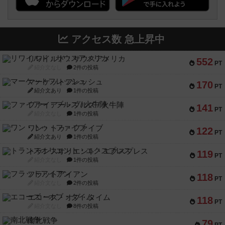
アクセス数 急上昇中
リワイルド：サウスアメリカ
552
PT
紹介文なし
2件の投稿
マーケットフレッシュ
170
PT
紹介文あり
1件の投稿
ファイアー・ブルズ / 火牛陣
141
PT
紹介文なし
1件の投稿
ワン・トゥ・ファイブ
122
PT
紹介文あり
1件の投稿
トランスオリエント・エクスプレス
119
PT
紹介文なし
1件の投稿
フラットアイアン
118
PT
紹介文なし
2件の投稿
エコーズ・オブ・タイム
118
PT
紹介文なし
8件の投稿
南北戦争
79
PT